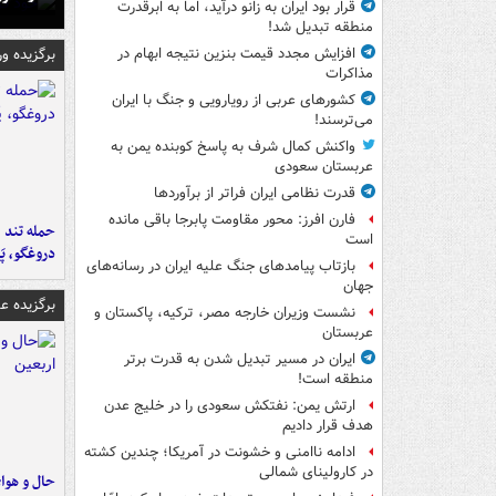
قرار بود ایران به زانو درآید، اما به ابرقدرت
منطقه تبدیل شد!
برگزیده و
افزایش مجدد قیمت بنزین نتیجه ابهام در
مذاکرات
کشورهای عربی از رویارویی و جنگ با ایران
می‌ترسند!
واکنش کمال شرف به پاسخ کوبنده یمن به
عربستان سعودی
قدرت نظامی ایران فراتر از برآوردها
فارن افرز: محور مقاومت پابرجا باقی مانده
حمله تند ف
است
دروغگو، پَ
بازتاب پیامدهای جنگ علیه ایران در رسانه‌های
جهان
برگزیده 
نشست وزیران خارجه مصر، ترکیه، پاکستان و
عربستان
ایران در مسیر تبدیل شدن به قدرت برتر
منطقه است!
ارتش یمن: نفتکش سعودی را در خلیج عدن
هدف قرار دادیم
ادامه ناامنی و خشونت در آمریکا؛ چندین کشته
در کارولینای شمالی
حال و هوای