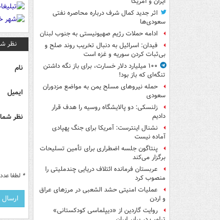
ایران و آمریکا
اثر جدید کمال شرف درباره محاصره نفتی
سعودی‌ها
ادامه حملات رژیم صهیونیستی به جنوب لبنان
نظر شم
فیدان: اسرائیل به دنبال تخریب روند صلح و
بی‌ثبات کردن سوریه و غزه است
۱۰۰ میلیارد دلار خسارت، برای باز نگه داشتن
نام
تنگه‌ای که باز بود!
حمله نیروهای مسلح یمن به مواضع مزدوران
ایمیل
سعودی
زلنسکی: دو پالایشگاه روسیه را هدف قرار
نظر شما 
دادیم
نشنال اینترست: آمریکا برای جنگ پهپادی
آماده نیست
پنتاگون جلسه اضطراری برای تأمین تسلیحات
برگزار می‌کند
عربستان فرمانده ائتلاف دریایی چندملیتی را
*
لطفا عدد م
منصوب کرد
عملیات امنیتی حشد الشعبی در مرزهای عراق
و اردن
روایت گاردین از «دیپلماسی کودکستانی»
ترامپ در برابر ایران