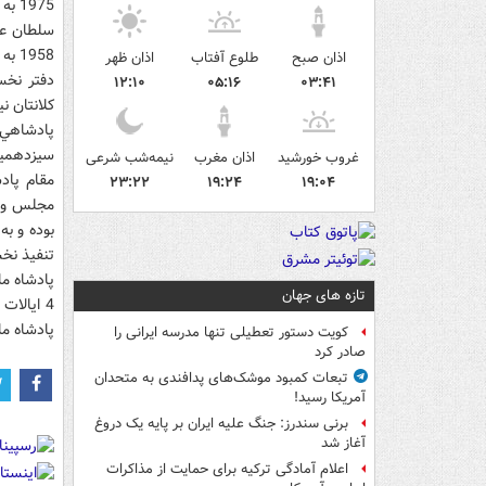
1975 به عنوان پادشاه مالزي انتخاب شده بود.
1958 به پادشاهي ايالت كداح رسيد.
اذان صبح
طلوع آفتاب
اذان ظهر
دفتر نخس
۱۲:۱۰
۰۵:۱۶
۰۳:۴۱
كلانتان ن
پادشاهي 
سيزدهمين پادشاه ا
غروب خورشید
اذان مغرب
نیمه‌شب شرعی
مقام پاد
۲۳:۲۲
۱۹:۲۴
۱۹:۰۴
مجلس و ك
بوده و به
تنفيذ نخ
تازه های جهان
4 ايالات
پادشاه م
کویت دستور تعطیلی تنها مدرسه ایرانی را
صادر کرد
تبعات کمبود موشک‌های پدافندی به متحدان
آمریکا رسید!
برنی سندرز: جنگ علیه ایران بر پایه یک دروغ
آغاز شد
اعلام آمادگی ترکیه برای حمایت از مذاکرات