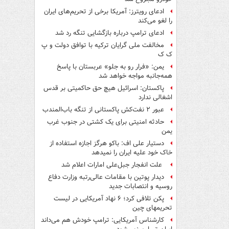
ادعای رویترز: آمریکا برخی از تحریم‌های ایران
را لغو می‌کند
ادعای ترامپ درباره بازگشایی تنگه رد شد
مخالفت ملی گرایان ترکیه با توافق دولت و پ
ک ک
یمن: «فرار رو به جلو» عربستان با پاسخ
همه‌جانبه‌ مواجه خواهد شد
پاکستان: اسرائیل هیچ حق حاکمیتی بر قدس
اشغالی ندارد
عبور ۲ نفت‌کش پاکستانی از تنگه باب‌المندب
حادثه امنیتی برای یک کشتی در جنوب غرب
یمن
دستیار علی اف: باکو هرگز اجازه استفاده از
خاک خود علیه ایران را نمیدهد
علت انفجار جبل‌علی امارات اعلام شد
دیدار پوتین با مقامات عالی‌رتبه وزارت دفاع
روسیه و انتصابات جدید
پکن تلافی کرد؛ ۶ نهاد آمریکایی در لیست
تحریمهای چین
کارشناس آمریکایی: ترامپ خودش هم می‌داند