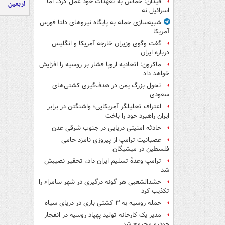
فیدان: حماس به تعهدات خود عمل کرد، امّا
اربعین
اسرائیل نه
شبیه‌سازی حمله به پایگاه نیروهای دلتا فورس
آمریکا
گفت وگوی وزیران خارجه آمریکا و انگلیس
درباره ایران
ماکرون: اتحادیه اروپا فشار بر روسیه را افزایش
خواهد داد
تحول بزرگ یمن در هدف‌گیری کشتی‌های
سعودی
اعتراف تحلیلگر آمریکایی؛ واشنگتن در برابر
ایران راهبرد خود را باخت
حادثه امنیتی دریایی در جنوب شرقی عدن
عصبانیت ترامپ از پیروزی نامزد حامی
فلسطین در میشیگان
ترامپ وعدۀ تسلیم ایران داد، تحقیر نصیبش
شد
حشدالشعبی هر گونه درگیری در شهر سامراء را
تکذیب کرد
حمله روسیه به ۳ کشتی باری در دریای سیاه
مدیر یک کارخانه تولید پهپاد روسیه در انفجار
خودرو مجروح شد