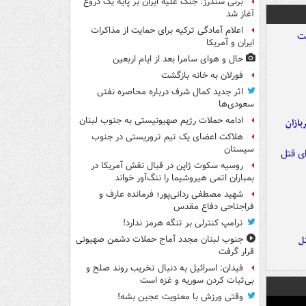
برنی سندرز: جنگ علیه ایران بر پایه یک دروغ
آغاز شد
اعلام آمادگی ترکیه برای حمایت از مذاکرات
ایران و آمریکا
حال و هوای سامرا بعد از ایام اربعین
فورلان به خانه بازگشت
اثر جدید کمال شرف درباره محاصره نفتی
سعودی‌ها
ادامه حملات رژیم صهیونیستی به جنوب لبنان
ازان
هلاکت اعضای یک تیم تروریستی در جنوب
سیستان
روسیه سکوت ژاپن در قبال نقش آمریکا در
بمباران اتمی هیروشیما را ننگ‌آور خواند
شهید مصطفی ردانی‌پور؛ فرمانده عارف و
فراجناحی دفاع مقدس
ترامپ کنترلی بر تنگه هرمز ندارد!
ل
جنوب لبنان مجدد آماج حملات دشمن صهیونی
قرار گرفت
فیدان: اسرائیل به دنبال تخریب روند صلح و
بی‌ثبات کردن سوریه و غزه است
وقتی ورزش با معنویت عجین بشه!