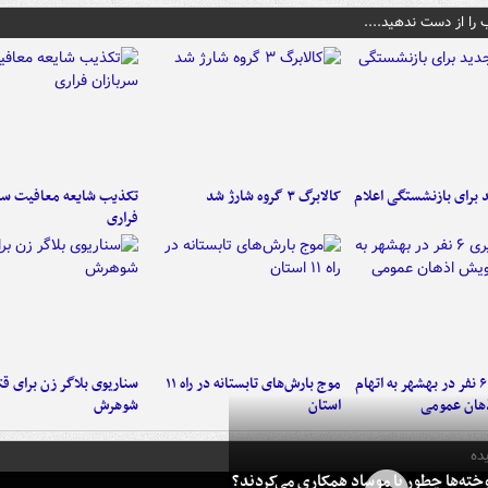
 را از دست ندهید....
برای بازنشستگی اعلام
کالابرگ ۳ گروه شارژ شد
تکذیب شایعه معافیت سرب
فراری
دستگیری ۶ نفر در بهشهر به اتهام
موج بارش‌های تابستانه در راه ۱۱
سناریوی بلاگر زن برای قت
هان عمومی
استان
شوهرش
ده
خته‌ها چطور با موساد همکاری می‌کردند؟