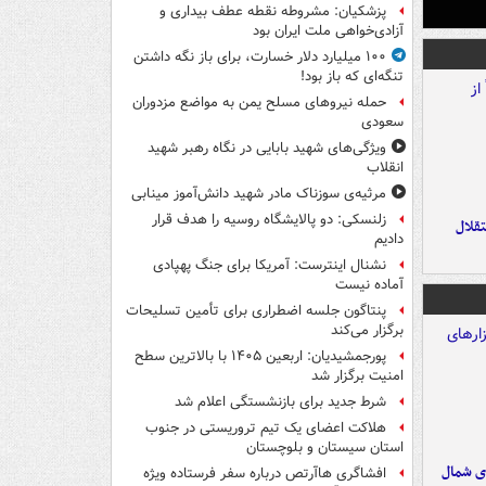
پزشکیان: مشروطه نقطه عطف بیداری و
آزادی‌خواهی ملت ایران بود
۱۰۰ میلیارد دلار خسارت، برای باز نگه داشتن
تنگه‌ای که باز بود!
حمله نیروهای مسلح یمن به مواضع مزدوران
سعودی
ویژگی‌های شهید بابایی در نگاه رهبر شهید
انقلاب
مرثیه‌ی سوزناک مادر شهید دانش‌آموز مینابی
زلنسکی: دو پالایشگاه روسیه را هدف قرار
تقلال
دادیم
نشنال اینترست: آمریکا برای جنگ پهپادی
آماده نیست
پنتاگون جلسه اضطراری برای تأمین تسلیحات
برگزار می‌کند
پورجمشیدیان: اربعین ۱۴۰۵ با بالاترین سطح
امنیت برگزار شد
شرط جدید برای بازنشستگی اعلام شد
هلاکت اعضای یک تیم تروریستی در جنوب
استان سیستان و بلوچستان
ای شمال
افشاگری هاآرتص درباره سفر فرستاده ویژه