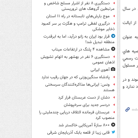
دستگیری ۸ نفر از اشرار مسلح شاخص و
ز مرگ پدرش در سال
مرتبطین گروهک های تروریستی
موج بارش‌های تابستانه در راه ۱۱ استان
ز ايالت
درگیری لفظی ترامپ و هگزث بر سر کمبود
ذخایر موشکی
ه عنوان
قرار بود ایران به زانو درآید، اما به ابرقدرت
منطقه تبدیل شد!
مشاهده ۴ پلنگ در ارتفاعات میناب
صيه هاي
دستگیری ۶ نفر در بهشهر به اتهام تشویش
ات رسمي
اذهان عمومی
ور مسئول
آهوی ایرانی
پادشاه سنگین‌وزنی که در جهان رقیب ندارد
ره 5 ساله انتخاب مي شوند و در
ونس: ایرانی‌ها مذاکره‌کنندگان سرسختی
 ندارد و
هستند
دشان از دست عربستان فرار کرد
دردسر جدید برای سرخپوشان
عربستان فرمانده ائتلاف دریایی چندملیتی را
منصوب کرد
۸۰۰ سازۀ آمریکایی خاکستر شد
قابی زیبا از قلعه بابک آذربایجان شرقی