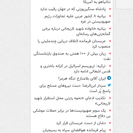
نتانیاهو به آمریکا
پادشاه سنگین‌وزنی که در جهان رقیب ندارد
بیانیه ۸ کشور عربی علیه تجاوزات رژیم
صهیونیستی در غزه
بیانیه خانواده شهید لاریجانی درباره برخی
گمانه‌زنی‌های رسانه‌ای
عربستان فرمانده ائتلاف دریایی چندملیتی را
منصوب کرد
زیان بیش از ۱۰۰ همتی به صندوق‌ بازنشستگی
نفت
ترکیه: تروریسم اسرائیل در کرانه باختری و
قدس اشغالی ادامه دارد
ایران آقای بلامنازع تنگه هرمز!
سردار ابن‌الرضا: دست نیروهای مسلح برای
پاسخ پُر است
تکذیب ادعای «نحوه ردزنی محل استقرار شهید
لاریجانی»
یک‌ سوم صهیونیست‌ها در برابر حملات موشکی
بی دفاع هستند
دشان از دست عربستان فرار کرد
پیام فرمانده هوافضای سپاه به بسیجیان