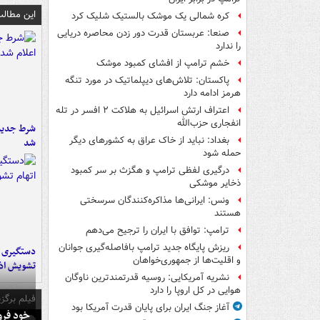
این مطالب
کره شمالی یک موشک بالستیک شلیک کرد
صنعا: عربستان قدرت دور زدن محاصره دریایی
را ندارد
خشم ترامپ از افشای کمبود موشک
پاکستان: تلاش‌های دیپلماتیک در مورد تنگه
هرمز ادامه دارد
اعتراف ارتش اسرائیل به هلاکت ۲ افسر در تله
انفجاری حزب‌الله
شرط جدید 
بغداد: نباید از خاک عراق به کشورهای دیگر
شد
حمله شود
درگیری لفظی ترامپ و هگزث بر سر کمبود
ذخایر موشکی
ونس: ایرانی‌ها مذاکره‌کنندگان سرسختی
هستند
ترامپ: توافق با ایران را ترجیح می‌دهم
ریزش پایگاه جدید ترامپ بافاصله‌گیری جوانان
و اقلیت‌ها از جمهوری‌خواهان
تشویش اذ
نشریه آمریکایی: روسیه قدرتمندترین ناوگان
هوایی در کل اروپا را دارد
فیلم برگزی
آغاز جنگ ایران برای پایان قدرت آمریکا بود
خود فرو