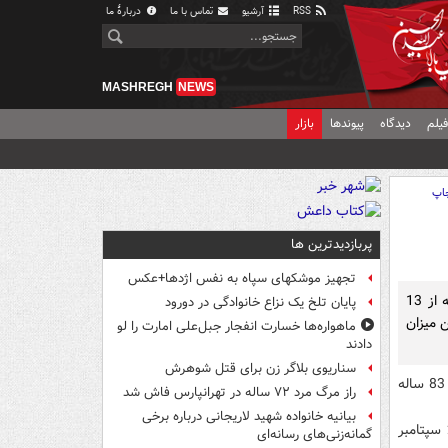
RSS
آرشیو
تماس با ما
دربارهٔ ما
MASHREGH
NEWS
یلم
دیدگاه
پیوندها
بازار
اپ
پربازدیدترین ها
تجهیز موشکهای سپاه به نفس اژدها+عکس
سلطان عبدالحليم معظم شاه به عنوان چهاردهمين پادشاه مالزي براي يك دوره 5 ساله از 13
پایان تلخ یک نزاع خانوادگی در دورود
ن ميزان
ماهواره‌ها خسارت انفجار جبل‌علی امارت را لو
دادند
سناریوی بلاگر زن برای قتل شوهرش
به گزارش مشرق به نقل از خبرگزاري رسمي مالزي (برناما)، سلطان عبدالحليم معظم شاه 83 ساله
راز مرگ مرد ۷۲ ساله در تهرانپارس فاش شد
بیانیه خانواده شهید لاریجانی درباره برخی
سلطان كداح پيش از نيز يك بار ديگر براي يك دوره 5 ساله از 21 سپتامبر 1970 تا 20 سپتامبر
گمانه‌زنی‌های رسانه‌ای