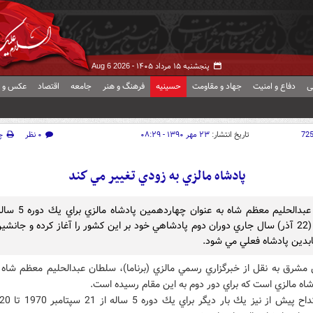
پنجشنبه ۱۵ مرداد ۱۴۰۵ -
Aug 6 2026
ی
دفاع و امنیت
جهاد و مقاومت
حسینیه
فرهنگ و هنر
جامعه
اقتصاد
عکس و ف
72
تاریخ انتشار:
۲۳ مهر ۱۳۹۰ - ۰۸:۲۹
۰ نظر
چ
پادشاه مالزي به زودي تغيير مي كند
دسامبر (22 آذر) سال جاري دوران دوم پادشاهي خود بر اين كشور را آغاز كرده و جانشي
ابدين پادشاه فعلي مي شود.
شاه مالزي است كه براي دور دوم به اين مقام رسيده است.