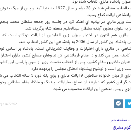
سلطان عبدالحليم معظم شاه در 28 نوامبر سال 1927 به دنيا آمد و پس ا
ت وزير مالزي در بيانيه اي اعلام كرد در جلسه روز جمعه سلطان محمد پنجم ا
يز به عنوان معاون آينده سلطان عبدالحليم معظم شاه برگزيده شد.
مالزي هم اكنون در اختيار ميزان زين العابدين از ايالت ترنگانو است كه ب
ين كشور از سال 2006 به پادشاهي اين كشور انتخاب شد.
شاهي در مالزي داراي اختيارات و وظايف تشريفاتي است. پادشاه بر اساس تو
ابينه عمل مي كند و در مقام فرماندهي كل نيروهاي مسلح كشور داراي اختيار
 عنوان بالاترين مقام كشور، پس از انتخاب نخست وزير از سوي پارلمان اين كش
ست وزير است و توشيح پيشنهاد انحلال مجلس را برعهده دارد.
پادشاه مالزي از ميان خانواده سلاطين 9 ايالت مالزي و براي يك دو
 ديگر اين كشور كه عبارتند از صباح، ساراواك، پينانگ و ملاكا، مقام سلطاني وجود
الزي رييس مذهبي اين ايالات محسوب مي شود.