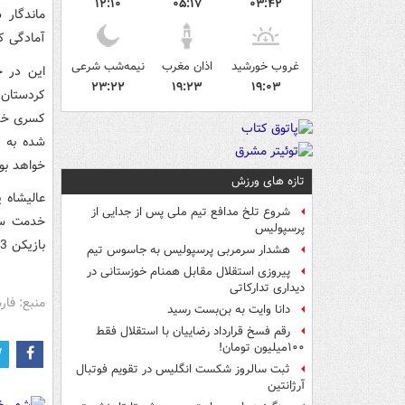
۱۲:۱۰
۰۵:۱۷
۰۳:۴۲
ماندگار 
آمادگی کا
غروب خورشید
اذان مغرب
نیمه‌شب شرعی
این در 
۲۳:۲۲
۱۹:۲۳
۱۹:۰۳
کسری خدم
خواهد بود
تازه های ورزش
عالیشاه 
شروع تلخ مدافع تیم ملی پس از جدایی از
خدمت سرب
پرسپولیس
بازیکن 3 ماه دیگر برای حضور در پرسپولیس آماده باشد.
هشدار سرمربی پرسپولیس به جاسوس تیم
پیروزی استقلال مقابل همنام خوزستانی در
دیداری تدارکاتی
منبع: فا
دانا وایت به بن‌بست رسید
رقم فسخ قرارداد رضاییان با استقلال فقط
۱۰۰میلیون تومان!
ثبت سالروز شکست انگلیس در تقویم فوتبال
آرژانتین