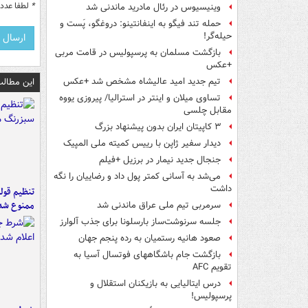
*
لطفا عدد م
وینیسیوس در رئال مادرید ماندنی شد
حمله تند فیگو به اینفانتینو: دروغگو، پَست‌ و
حیله‌گر!
بازگشت مسلمان به پرسپولیس در قامت مربی
+عکس
این مطالب
تیم جدید امید عالیشاه مشخص شد +عکس
تساوی میلان و اینتر در استرالیا/ پیروزی یووه
مقابل چلسی
۳ کاپیتان ایران بدون پیشنهاد بزرگ
دیدار سفیر ژاپن با رییس کمیته ملی المپیک
جنجال جدید نیمار در برزیل +فیلم
می‌شد به آسانی کمتر پول داد و رضاییان را نگه
داشت
تنظیم قولن
ممنوع شد
سرمربی تیم ملی عراق ماندنی شد
جلسه سرنوشت‌ساز بارسلونا برای جذب آلوارز
صعود هانیه رستمیان به رده پنجم جهان
بازگشت جام باشگاههای فوتسال آسیا به
تقویم AFC
درس ایتالیایی‌ به بازیکنان استقلال و
پرسپولیس!