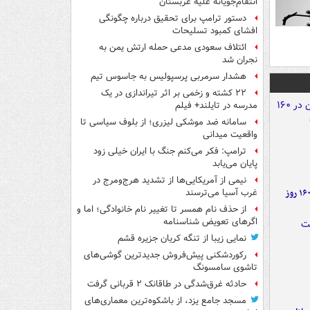
انتقام‌جویانه علیه عربستان
دستور ترامپ برای تحقیق درباره چگونگی
افشای کمبود تسلیحات
ائتلاف سعودی مدعی حمله ارتش یمن به
نجران شد
هشدار سرمربی پرسپولیس به جاسوس تیم
۲۲ کشته و زخمی بر اثر تیراندازی در یک
مدرسه در تایلند+ فیلم
سامانه ضد موشکی لیزری؛ از بلوف سیاسی تا
واقعیت میدانی
ترامپ: فکر می‌کنم جنگ با ایران خیلی زود
پایان می‌یابد
نیمی از آمریکایی‌ها از تشدید هرج‌ومرج در
۶ دستاورد بزرگ ایران در ۱۶۰ روز
غرب آسیا می‌ترسند
از حذف نام همسر تا تغییر نام خانوادگی؛ اما و
اگرهای تعویض شناسنامه
نمایی زیبا از تنگه کریان جزیره قشم
رکوردشکنی پیش‌فروش جدیدترین گوشی‌های
تاشوی سامسونگ
حادثه غرق‌شدگی در طاقانک ۲ قربانی گرفت
مسجد جامع یزد، از باشکوه‌ترین معماری‌های