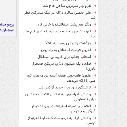
هرو رنار سرمربی ساحل عاج شد
علی نعمتی شاگرد دژاگه در لیگ ستارگان قطر
شد
پرچم سیاه
ونگر هم پشت اینفانتینو را خالی کرد
همچنان در
تورنمنت چهار جانبه در بصره با حضور تیم ملی
ایران
بازگشت والیبال روسیه به VNL
آخرین فرصت استقلال به رضاییان
انتخاب جذاب برای کاپیتانی استقلال
قرارداد یک میلیون دلاری بازیکن صدهزار
دلاری!
علوی: قلعه‌نویی هفته آینده برنامه‌های تیم
ملی را ارائه می‌دهد
تراِشتگن دروازه‌بان جدید آژاکس شد
واکنش فدراسیون به احتمال انتخاب جانشین
برای قلعه‌نویی
اعلام رای کمیته استیناف در پرونده دیدار
گل‌گهر و چادرملو
واکنش فیفا به درخواست کمک اینفانتینو از
ترامپ