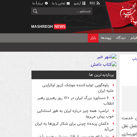
RSS
آرشیو
تماس با ما
دربارهٔ ما
MASHREGH
NEWS
یلم
دیدگاه
پیوندها
بازار
اپ
پربازدیدترین ها
یاوه‌گویی تولیدکننده موشک کروز اوکراینی
علیه ایران
۶ دستاورد بزرگ ایران در ۱۶۰ روز رهبری رهبر
انقلاب
ترامپ: همه چیز درباره ایران به طور استثنایی
خوب پیش می‌رود
ان خدمت
«کمانِ پرنده» چینی برای شکار کروزها به ایران
فصل نقل‌
می‌آید
کتورسازی
پدر شاهرودی پس از قتل پسرش، جسد را در