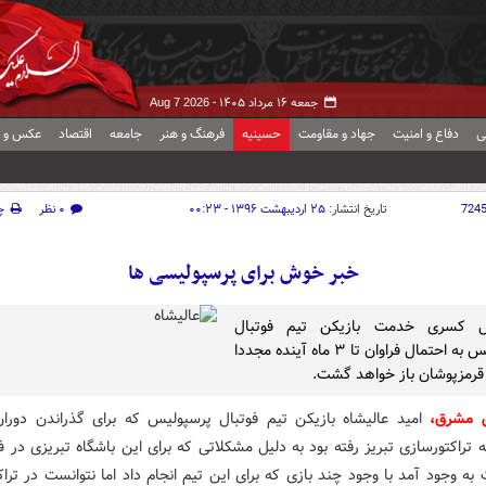
جمعه ۱۶ مرداد ۱۴۰۵ -
Aug 7 2026
ی
دفاع و امنیت
جهاد و مقاومت
حسینیه
فرهنگ و هنر
جامعه
اقتصاد
عکس و ف
724
تاریخ انتشار:
۲۵ اردیبهشت ۱۳۹۶ - ۰۰:۲۳
۰ نظر
چ
خبر خوش برای پرسپولیسی ها
ل کسری خدمت بازیکن تیم فوتبال
پرسپولیس به احتمال فراوان تا ۳ ماه آینده مجددا
قرمزپوشان باز خواهد گشت.
ش مشرق،
امید عالیشاه بازیکن تیم فوتبال پرسپولیس که برای گذراندن دور
 تراکتورسازی تبریز رفته بود به دلیل مشکلاتی که برای این باشگاه تبریزی در 
ت به وجود آمد با وجود چند بازی که برای این تیم انجام داد اما نتوانست در ترا