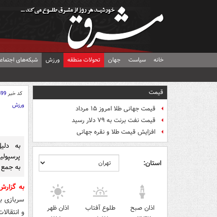
خانه
سیاست
جهان
تحولات منطقه
ورزش
شبکه‌های اجتماع
قیمت
کد خبر
599
ورزش
قیمت جهانی طلا امروز ۱۵ مرداد
قیمت نفت برنت به ۷۹ دلار رسید
افزایش قیمت طلا و نقره جهانی
به دلی
استان:
به جمع 
به گزار
سربازی به
اذان صبح
طلوع آفتاب
اذان ظهر
و انتقالا