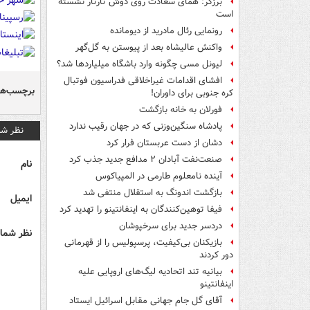
برزگر: همای سعادت روی دوش تارتار نشسته
است
رونمایی رئال مادرید از دیومانده
واکنش عالیشاه بعد از پیوستن به گل‌گهر
لیونل مسی چگونه وارد باشگاه میلیاردها شد؟
افشای اقدامات غیراخلاقی فدراسیون فوتبال
برچسب‌ها
کره جنوبی برای داوران!
فورلان به خانه بازگشت
پادشاه سنگین‌وزنی که در جهان رقیب ندارد
نظر شم
دشان از دست عربستان فرار کرد
صنعت‌نفت آبادان ۲ مدافع جدید جذب کرد
نام
آینده نامعلوم طارمی در المپیاکوس
بازگشت اندونگ به استقلال منتفی شد
ایمیل
فیفا توهین‌کنندگان به اینفانتینو را تهدید کرد
دردسر جدید برای سرخپوشان
نظر شما 
بازیکنان بی‌کیفیت، پرسپولیس را از قهرمانی
دور کردند
بیانیه تند اتحادیه لیگ‌های اروپایی علیه
اینفانتینو
آقای گل جام جهانی مقابل اسرائیل ایستاد