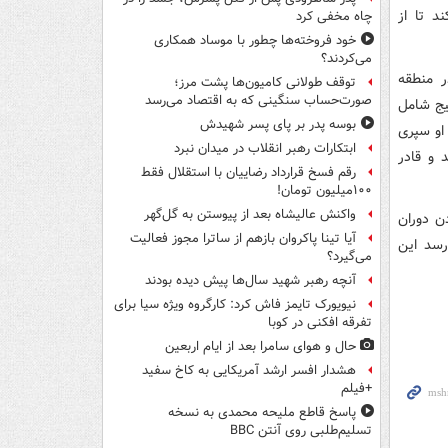
د تا از
چاه مخفی کرد
خود فروخته‌ها چطور با موساد همکاری
می‌کردند؟
 منطقه
توقف طولانی کامیون‌ها پشت مرز؛
صورت‌حساب سنگینی که به اقتصاد می‌رسد
بسیج شامل
بوسه‌ پدر بر پای پسر شهیدش
او سپری
ابتکارات رهبر انقلاب در میدان نبرد
هد رسید و قادر
رقم فسخ قرارداد رضاییان با استقلال فقط
۱۰۰میلیون تومان!
واکنش عالیشاه بعد از پیوستن به گل‌گهر
ن دوران
آیا تینا پاکروان بازهم از ساترا مجوز فعالیت
رسد این
می‌گیرد؟
آنچه رهبر شهید سال‌ها پیش دیده بودند
نیویورک تایمز فاش کرد: کارگروه ویژه سیا برای
تفرقه افکنی در کوبا
حال و هوای سامرا بعد از ایام اربعین
هشدار افسر ارشد آمریکایی به کاخ سفید
+فیلم
پاسخ قاطع ملیحه محمدی به نسخه
تسلیم‌طلبی روی آنتن BBC