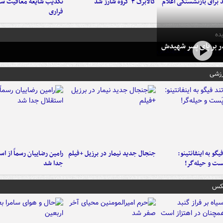
برای بازنشستگی اعلام
کالابرگ ۳ گروه شارژ شد
تکذیب شایعه معافیت سرب
فراری
ده
در بر پای پسر شهیدش
رزشی
یگو به اینفانتینو:
جنجال جدید نیمار در برزیل +فیلم
رامین رضاییان رسماً از اس
ست‌ و حیله‌گر!
جدا شد
عکس