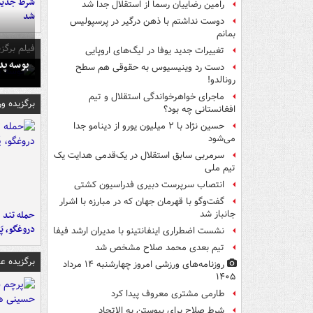
شرط جدید 
رامین رضاییان رسماً از استقلال جدا شد
شد
دوست نداشتم با ذهن درگیر در پرسپولیس
بمانم
فیلم برگزی
تغییرات جدید یوفا در لیگ‌های اروپایی
بوسه‌ پ
دست رد وینیسیوس به حقوقی هم سطح
رونالدو!
ماجرای خواهرخواندگی استقلال و تیم
برگزیده و
افغانستانی چه بود؟
حسین نژاد با ۲ میلیون یورو از دینامو جدا
می‌شود
سرمربی سابق استقلال در یک‌قدمی هدایت یک
تیم ملی
انتصاب سرپرست دبیری فدراسیون کشتی
گفت‌وگو با قهرمان جهان که در مبارزه با اشرار
حمله تند ف
جانباز شد
دروغگو، پَ
نشست اضطراری اینفانتینو با مدیران ارشد فیفا
تیم بعدی محمد صلاح مشخص شد
برگزیده 
روزنامه‌های ورزشی امروز چهارشنبه ۱۴ مرداد
۱۴۰۵
طارمی مشتری معروف پیدا کرد
شرط صلاح برای پیوستن به الاتحاد