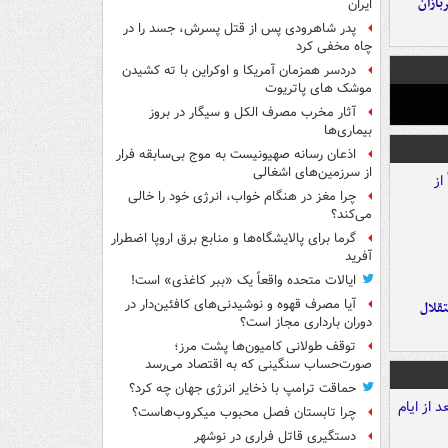
ازان
ایران
پدر شاهرودی پس از قتل پسرش، جسد را در
چاه مخفی کرد
دردسر همزمان آمریکا و اوکراین با ته کشیدن
موشک های پاتریوت
آثار مخرب مصرف الکل و سیگار در بروز
بیماری‌ها
اذعان رسانه صهیونیست به موج بی‌سابقه فرار
از سرزمین‌های اشغالی
چرا مغز در هنگام خواب، انرژی خود را خالی
می‌کند؟
گرما برای پالایشگاه‌ها و منابع برق اروپا اضطرار
آفرید
ایالات متحده واقعاً یک «ببر کاغذی» است!
آیا مصرف قهوه و نوشیدنی‌های کافئین‌دار در
تقلال
دوران بارداری مجاز است؟
توقف طولانی کامیون‌ها پشت مرز؛
صورت‌حساب سنگینی که به اقتصاد می‌رسد
حماقت ترامپ با ذخایر انرژی جهان چه کرد؟
چرا تابستان فصل محبوب میکروب‌هاست؟
دستگیری قاتل فراری در نوشهر