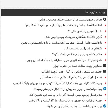
پربازدیدترین ها
هراس صهیونیست‌ها از سمت جدید محسن رضایی
احکام انتصاب شش فرمانده عالی‌رتبه از سوی فرمانده کل قوا
امداد غیبی یا نقص فنی!؟
گلزن قدبلند شگفتی تمرینات پرسپولیس شد
بازداشت عامل انتشار مطالب اهانت‌آمیز درباره راهپیمایی اربعین
نکونام مافیا را سربه‌نیست کرد
حکم اخراج ربیعی را چه کسی امضا کرد؟
«جهنم‌دره»؛ برنامه تایوان برای مقابله با حمله احتمالی چین
تصاویر پهپاد ساقط شده در جنوب ایران
حضور سرلشکر رضایی در کنار رهبر شهید انقلاب
تحویل اورژانسی یک‌ونیم کیلوگرم طلا به صاحبش
ورود تاکر کارلسون به انتخابات آمریکا؛ تهدیدی جدی برای پایگاه ترامپ
برد موشک‌های ایران به بیش از ۴ هزار کیلومتر رسیده!
مدیرعامل پرسپولیس قیمت آخر را برای نساجی تعیین کرد
حمله اوکراین به جمهوری تاتارستان با ۱۲ کشته و ۳۹ زخمی
پهپادهای شاهد از دید رادارها پنهان می‌شوند