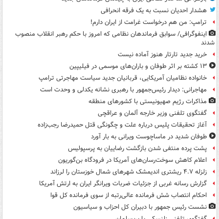
هشدار احدیان نسبت به یک فرقه انحرافی
ترامپ: من هم درخواست غرامت از ایران دارم!
اینفوگرافی/ سوابق فرماندهان نظامی که امروز با حکم رهبر انقلاب منصوب
شدند
خرید جدید تارتار هنوز آماده نیست
۱۳ کشته بر اثر طوفان و باران‌های موسمی در فیلیپین
خانواده نظامیان آمریکایی، قربانیان جدید سیاست مهاجرتی ترامپ
مهاجرانی: دیدار رئیس‌جمهور با رهبری نشانه یکدلی و وحدت است
مذاکرات رژیم صهیونیستی با کشورهای منطقه
گفتگوی تلفنی وزیر خارجه آلمان و عراقچی
آغاز تحقیقات پلیس درباره علت و چگونگی قتل حمیدرضا رجب‌زاده
طوفان شدید در ماساچوست ویرانی به بار آورد
پشت پرده منتفی شدن بازگشت رضاییان به پرسپولیس
اعلام کاهش سوخت‌رسان‌های آمریکا در فرودگاه بن‌گوریون
زلزله ۴.۷ ریشتری اندیمشک شهرهای شمال خوزستان را لرزاند
گزارش رسانه غربی از جزئیات ضربات ویرانگر ایران به ارتش آمریکا
احکام انتصاب شش فرمانده عالی‌رتبه از سوی فرمانده کل قوا
نشست رئیس جمهور با دبیران کل احزاب و سیاسیون
گفتگوی تلفنی زلنسکی با بن‌سلمان