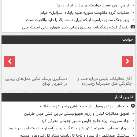
ترامپ: من هم درخواست غرامت از ایران دارم!
عملیات گروه مقاومت سوریه علیه پایگاه اسرائیل+ فیلم
وزیر جنگ سابق ترامپ: اینکه ایران دست بالا را دارد واقعیت است
اینفوگرافیک/ زندگینامه محسن رضایی دبیر شورای عالی امنیت‌ ملی
حوادث
آغاز تحقیقات پلیس درباره علت و
دستگیری پزشک قلابی عمل‌های زیبایی
هش
چگونگی قتل حمیدرضا رجب‌زاده
در شهریار تهران
ها
آخرین اخبار
رجزخوانی مهدی رسولی در خونخواهی رهبر شهید انقلاب
تعویق مذاکرات لبنان و رژیم صهیونیستی در پی تنش میان طرفین
نهاد مدیریت آبراه خلیج فارس مسیر جدیدی معرفی کرد
سردار عظمایی؛ همرزم دلاور شهید تنگسیری و پاسدار حاکمیت ایران بر هرمز
سرلشکر عبداللهی؛ از سپاه و ناجا تا ریاست ستاد کل نیروهای مسلح