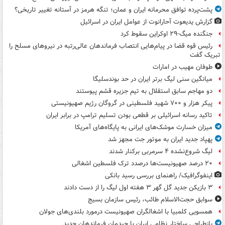
پشت‌پرده توافق محرمانه ایران و عمان؛ تنگه هرمز در آستانه تغییر تاریخی؟
گزارش یدیعوت آحارانوت از عوامل ایران در اسرائیل
جنگنده میگ-۲۹ اوکراین سقوط کرد
رئیس قوه قضا در پیام‌هایی انتصاب‌ فرماندهان عالی‌رتبه در نیروهای مسلح را
تبریک گفت
طوفان مهیب در امارات
میانگین سنی لیگ برتر ایران در حد بوندسلیگا
دو مهاجم سابق استقلال به تیم جزیره قشم پیوستند
پیکر هزار و ۷۰۰ شهید فلسطینی در گروگان رژیم صهیونیستی
تاکید رسانه اسرائیلی بر قطعی بودن تسلیم ترامپ در برابر ایران
میزان خسارت موشک‌های ایرانی به پایگاه‌های آمریکا
پهپاد جدید ایران به موتور جت مجهز شد
لیگ شروع‌نشده ۴ سرمربی برکنار شدند
۲۰ درصد صهیونیست‌ها درصدد ترک فلسطین اشغالی
اینفوگرافیک/ راهنمای بررسی رسید بانکی
۳ بازیکن جدید گل گهر ۳ هفته اول لیگ را از دست دادند
سوابق حجت‌الاسلام طائب، رئیس سازمان بسیج
همسویی کلمبیا با اشغالگران صهیونیست درمورد بلندی‌های جولان
بازطراحی ساختار نظامی ایران با چیدمان فرماندهان جدید