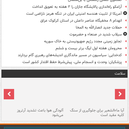
آرامکو راه‌اندازی پالایشگاه جازان را ۲ هفته به تعویق انداخت
آمریکا از تثبیت هندسه امنیتی ایران در تنگه هرمز ناراضی است
انهدام ۸ مخفیگاه عناصر داعش در استان کرکوک عراق
حملات جدید انصارالله به المخا
سیلاب شدید در صنعاء و حضرموت
تجاوز زمینی مجدد رژیم صهیونیستی به خاک سوریه
محرومان هفته اول لیگ برتر بیست و ششم
کدخدایی: سیاسیون در مسیر ماندگاری اندیشه‌های رهبری گام بردارند
پزشکیان: وحدت و انسجام ملی، پیش‌شرط حفظ اقتدار کشور است
سلامت
آیا ماءالشعیر برای جلوگیری از سنگ
آلودگی هوا باعث تشدید آرتروز
حذ
کلیه مفید است
می‌شود
کل