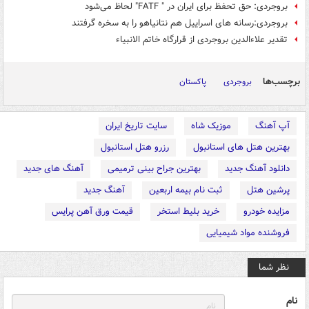
بروجردی: حق تحفظ برای ایران در " FATF" لحاظ می‌شود
بروجردی:رسانه های اسراییل هم نتانیاهو را به سخره گرفتند
تقدیر علاءالدین بروجردی از قرارگاه خاتم الانبیاء
برچسب‌ها
بروجردی
پاکستان
آپ آهنگ
موزیک شاه
سایت تاریخ ایران
بهترین هتل های استانبول
رزرو هتل استانبول
دانلود آهنگ جدید
بهترین جراح بینی ترمیمی
آهنگ های جدید
پرشین هتل
ثبت نام بیمه اربعین
آهنگ جدید
مزایده خودرو
خرید بلیط استخر
قیمت ورق آهن پرایس
فروشنده مواد شیمیایی
نظر شما
نام