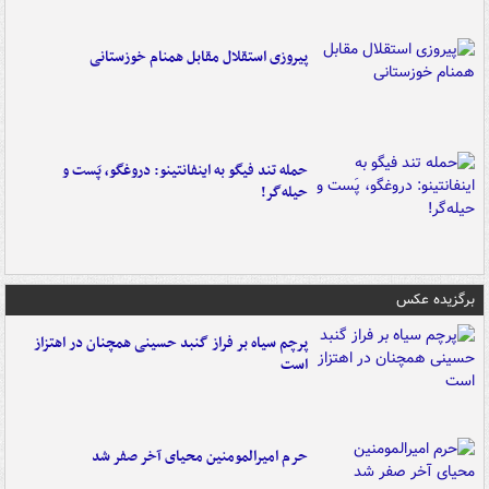
پیروزی استقلال مقابل همنام خوزستانی
حمله تند فیگو به اینفانتینو: دروغگو، پَست‌ و
حیله‌گر!
برگزیده عکس
پرچم سیاه بر فراز گنبد حسینی همچنان در اهتزاز
است
حرم امیرالمومنین محیای آخر صفر شد