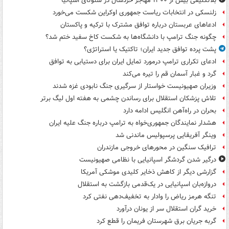
بلاتکلیفی بیش از ۱۳۰۰ مهاجر خردسال در سئوتای اسپانیا
زلنسکی در انتخابات ریاست جمهوری اوکراین شکست می‌خورد
ادعاهای عربستان درباره توافق مشترک با ترکیه و پاکستان
چگونه جنگ ترامپ با دانشگاه‌ها به شکست کاخ سفید ختم شد؟
پشت پرده توافق جدید ایران؛ تاکتیک یا استراتژی؟
ادعای تکراری ترامپ درمورد تمایل ایران برای دستیابی به توافق
گرد و غبار آسمان قم را تیره می‌کند
وزیران صهیونیست خواستار از سرگیری جنگ نابودی غزه شدند
تلاش پزشکان استقلال برای رساندن چشمی به هفته اول لیگ برتر
بحران در راه‌آهن انگلیس ادامه دارد
هشدار نمایندگان جمهوری‌خواه به ترامپ درباره جنگ علیه ایران
وینگر آفریقایی پرسپولیس ماندنی شد
ترافیک سنگین در محورهای خروجی مازندران
درگیر شدن گردشگر اسپانیایی با نظامی صهیونیست
گزارشی دیگر از کاهش ذخایر کلیدی موشکی آمریکا
دروازه‌بان اسپانیایی در یک‌قدمی بازگشت به استقلال
تنگه هرمز ریاض را وادار به تخفیف‌دهی نفتی کرد
خرید گران استقلال سر از یونان درآورد
گربه جریان برق شهرستان فریمان را قطع کرد