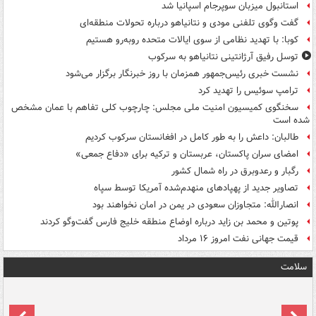
استانبول میزبان سوپرجام اسپانیا شد
گفت وگوی تلفنی مودی و نتانیاهو درباره تحولات منطقه‌ای
کوبا: با تهدید نظامی از سوی ایالات متحده روبه‌رو هستیم
توسل رفیق آرژانتینی نتانیاهو به سرکوب
نشست خبری رئیس‌جمهور همزمان با روز خبرنگار برگزار می‌شود
ترامپ سوئیس را تهدید کرد
سخنگوی کمیسیون امنیت ملی مجلس: چارچوب کلی تفاهم با عمان مشخص
شده است
طالبان: داعش را به طور کامل در افغانستان سرکوب کردیم
امضای سران پاکستان، عربستان و ترکیه برای «دفاع جمعی»
رگبار و رعدوبرق در راه شمال کشور
تصاویر جدید از پهپادهای منهدم‌شده آمریکا توسط سپاه
انصارالله: متجاوزان سعودی در یمن در امان نخواهند بود
پوتین و محمد بن زاید درباره اوضاع منطقه خلیج فارس گفت‌وگو کردند
قیمت جهانی نفت امروز ۱۶ مرداد
سلامت
ت