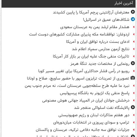
آخرین اخبار
معترضان آرژانتینی پرچم آمریکا را پایین کشیدند
شکاف‌های عمیق در اسرائیل!
هشدار مقام ارشد یمن به عربستان سعودی
اردوغان: توافقنامه مکه پذیرای مشارکت کشورهای دوست است
ادعای بسنت درباره توافق ایران و آمریکا
نتایج آزمون مدارس سمپاد اعلام شد
تاثیرات منفی جنگ علیه ایران بر بازار کار آمریکا
رونمایی از مختصات جدید تنگۀ هرمز
روبیو در رأس فشار حداکثری آمریکا برای تغییر مسیر کوبا
تصویری از تمرینات ترابزون اسپور با حضور ساویچ، صلاح و اونانا
نبرد ما علیه طرح سلطه‌جویی عربستان است، نه مردم جنوب یمن
پاسخ منفی یک لژیونر به باشگاه پرسپولیس
درخشش جوانان ایران در المپیاد جهانی هوش مصنوعی
پالایشگاه نفت اسلواکی منفجر شد
دور هفتم مذاکرات لبنان و رژیم صهیونیستی
ترامپ و سودای پیروزی در انتخابات میان‌دوره‌ای
جزئیات توافق سه جانبه دفاعی ترکیه، عربستان و پاکستان