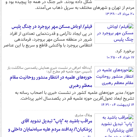
شکل داده بودند. خبر جنگ در همه جا پیچیده بود و
مردم از تهران و شهرهای مختلف به سرپل ذهاب می‌آمدند.
۲۰ مرداد ۰۴ - ۱۳:۳۸
فیلم/ اوباش مسکن مهر بروجرد در چنگ پلیس
در پی ایجاد ناآرامی و قدرت‌نمایی تعدادی از افراد
شرور در منطقه مسکن مهر بروجرد، فرماندهی
انتظامی بروجرد با واکنشی قاطع و سریع با این عناصر
برخورد کرد.
۱۷ خرداد ۰۴ - ۱۰:۲۵
آیت‌الله اعرافی در نشست خبری همایش یکصدمین سالگشت باز
تاسیس حوزه علمیه قم مطرح کرد؛
حوزه‌های علمیه در انتظار منشور روحانیت مقام
معظم رهبری
حوزه/ مدیر حوزه‌های علمیه کشور در نشست خبری با اصحاب رسانه به
تشریح ابعاد تحول‌آفرین حوزه علمیه قم در یکصدسال اخیر پرداخت.
۱۴ اردیبهشت ۰۴ - ۱۴:۳۱
وبلاگ مشرق
مراقب باشید به "پاپ" تبدیل نشوید آقای
پزشکیان!/ پدافند مردم علیه سیاه‌نمایان داخلی و