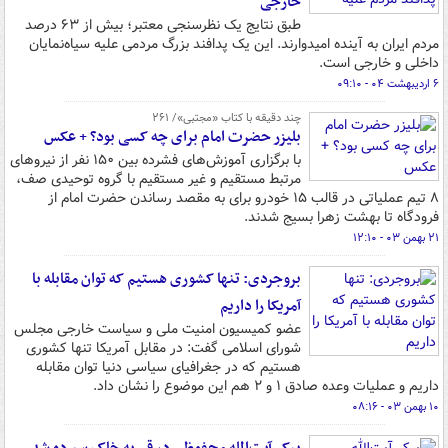
خارجی
طبق نتایج یک نظرسنجی معتبر؛ بیش از ۶۳ درصد
مردم ایران به آینده امیدوارند. این یک پدافند بزرگ مردمی علیه سیاه‌نمایان
داخلی و خارجی است.
۶ اردیبهشت ۰۴ - ۰۹:۱۰
چند دقیقه با کتاب‌ «مجتبی»/ ۲۶۱
بلیزر حضرت امام برای چه کسی بود؟ + عکس
با برگزاری آموزش‌های فشرده بین ۱۵۰ نفر از نیروهای
مرتبط مستقیم و غیر مستقیم با گروه توحیدی صف،
۸ تیم عملیاتی در قالب ۱۵ خودرو برای به مقصد رساندن حضرت امام از
فرودگاه تا بهشت زهرا بسیج شدند.
۲۱ بهمن ۰۳ - ۱۲:۱۰
بروجردی: تنها کشوری هستیم که توان مقابله با
آمریکا را داریم
عضو کمیسیون امنیت ملی و سیاست خارجی مجلس
شورای اسلامی گفت: در مقابل آمریکا تنها کشوری
هستیم که در جغرافیای سیاسی دنیا توان مقابله
داریم و عملیات وعده صادق ۱ و ۲ هم این موضوع را نشان داد.
۱۰ بهمن ۰۳ - ۰۸:۱۶