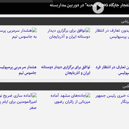
 CNG "صحنه" در دوربین مداربسته
رزشی
 تعارف در انتظار فرد
توافق برای برگزاری دیدار دوستانه
هشدار سرمربی پرسپولیس
پولیس
ایران و آذربایجان
جاسوس تیم
عکس