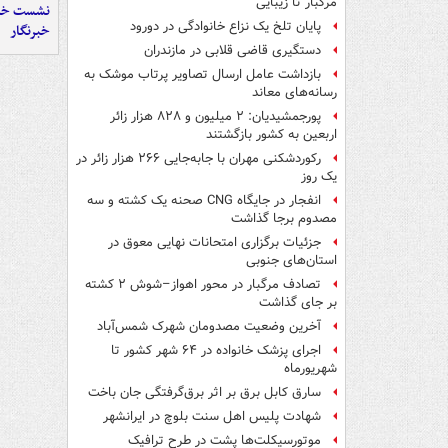
مرگبار تا زیبایی
نشست خبر
پایان تلخ یک نزاع خانوادگی در دورود
خبرنگار
دستگیری قاضی قلابی در مازندران
بازداشت عامل ارسال تصاویر پرتاب موشک به
رسانه‌های معاند
پورجمشیدیان: ۲ میلیون و ۸۲۸ هزار زائر
اربعین به کشور بازگشتند
رکوردشکنی مهران با جابه‌جایی ۲۶۶ هزار زائر در
یک روز
انفجار در جایگاه CNG صحنه یک کشته و سه
مصدوم برجا گذاشت
جزئیات برگزاری امتحانات نهایی معوق در
استان‌های جنوبی
تصادف مرگبار در محور اهواز–شوش ۲ کشته
بر جای گذاشت
آخرین وضعیت مصدومان شهرک شمس‌آباد
اجرای پزشک خانواده در ۶۴ شهر کشور تا
شهریورماه
سارق کابل برق بر اثر برق‌گرفتگی جان باخت
شهادت پلیس اهل سنت بلوچ در ایرانشهر
موتورسیکلت‌ها پشت درِ طرح ترافیک