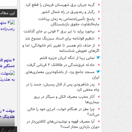
گربه جریان برق شهرستان فریمان را قطع کرد
رگبار و رعدوبرق در راه شمال کشور
این مطالب
پاسخ تأمین‌اجتماعی به زمان پرداخت
مابه‌التفاوت حقوق بازنشستگان
برخورد پراید با تیر برق ۲ فوتی بر جای گذاشت
تنظیم قولنامه برای اسناد سبزرنگ ممنوع شد
از حذف نام همسر تا تغییر نام خانوادگی؛ اما و
اگرهای تعویض شناسنامه
نمایی زیبا از تنگه کریان جزیره قشم
۴ متهم ق
حادثه غرق‌شدگی در طاقانک ۲ قربانی گرفت
دستگیر ش
مسجد جامع یزد، از باشکوه‌ترین معماری‌های
ایران
پدر شاهرودی پس از قتل پسرش، جسد را در
چاه مخفی کرد
آثار مخرب مصرف الکل و سیگار در بروز
بیماری‌ها
چرا مغز در هنگام خواب، انرژی خود را خالی
مه
می‌کند؟
هلدینگ خ
آیا مصرف قهوه و نوشیدنی‌های کافئین‌دار در
دوران بارداری مجاز است؟
فیلم برگزی