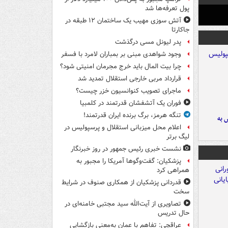
پول تعرفه‌ها شد
آتش سوزی مهیب یک ساختمان ۱۲ طبقه در
جاکارتا
پدر لیونل مسی درگذشت
وجود شواهدی مبنی بر بمباران لامرد با فسفر
چرا بیت المال باید خرج مجرمان امنیتی شود؟
قرارداد مربی خارجی استقلال تمدید شد
ماجرای تصویب کنوانسیون خزر چیست؟
فوران یک آتشفشان قدرتمند در کلمبیا
تنگه هرمز، برگ برنده ایران قدرتمند!
 به
اعلام محل میزبانی استقلال و پرسپولیس در
لیگ برتر
نشست خبری رئیس جمهور در روز خبرنگار
پزشکیان: گفت‌وگوها آمریکا را مجبور به
همراهی کرد
قدردانی پزشکیان از همکاری صنوف در شرایط
سخت
تصاویری از آیت‌الله سید مجتبی خامنه‌ای در
حال تدریس
عراقچی: تفاهم با عمان به‌معنی بازگشایی