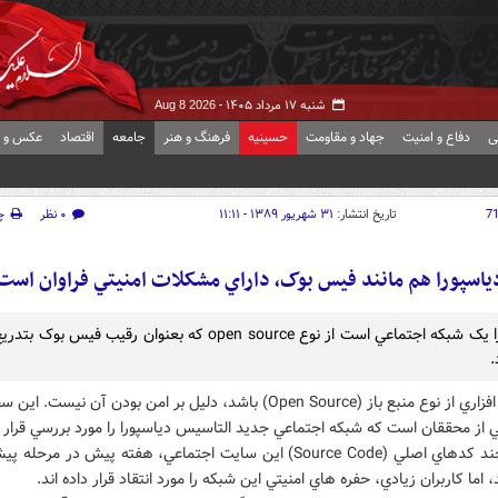
شنبه ۱۷ مرداد ۱۴۰۵ -
Aug 8 2026
ی
دفاع و امنیت
جهاد و مقاومت
حسینیه
فرهنگ و هنر
جامعه
اقتصاد
عکس و ف
7
تاریخ انتشار:
۳۱ شهریور ۱۳۸۹ - ۱۱:۱۱
۰ نظر
چ
ياسپورا هم مانند فيس بوک، داراي مشکلات امنيتي فراوان است
دياسپورا يک شبکه اجتماعي است از نوع open source که بعنوان رقيب فيس 
.
اينکه نرم افزاري از نوع منبع باز (Open Source) باشد، دليل بر امن بودن آن نيست. ا
از محققان است که شبکه اجتماعي جديد التاسيس دياسپورا را مورد بررسي قرار د
اند. هر چند کدهاي اصلي (Source Code) اين سايت اجتماعي، هفته پيش در مرحل
اما کاربران زيادي، حفره هاي امنيتي اين شبکه را مورد انتقاد قرار داده اند.