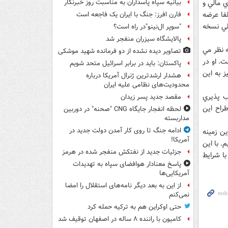
 مالي و
بیانیه سپاه پاسداران به مناسبت روز خبرنگار
 آلفا عرضه
فارن افرز: جنگ با ایران یک فاجعه است
بلي نسخه
"سوپر ال‌نینو"در راه است؟
پالایشگاه سیزران منفجر شد
 نظر مي
تصاویر دیده‌ نشده از دو فرمانده شهید موشکی
. او در
پاکستان: باید در برابر اسرائیل متحد شویم
ز به اين
هشدار ارشدترین ژنرال آمریکا درباره
محدودیت‌های نظامی علیه ایران
ب پذيري
مقصد جدید پسر زیدان
راح اين
لحظه انفجار جایگاه CNG "صحنه" در دوربین
مداربسته
ادامه جنگ تا روی کار آمدن دولت جدید در
ين زمينه
آمریکا!
. با اين
جزئیات جدید از نفتکش منفجر شده در هرمز
با شرايط
پاسخ معنادار هوافضای سپاه به تهدیدات
آمریکایی‌ها
از این به بعد دیگر نامه‌های استقلال را امضا
نمی‌کنم
حتی اوکراین هم به ترکیه حمله کرد
کامیون با راننده ۸ ساله در اصفهان توقیف شد