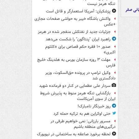
تنگه هرمز نیست
یانی صفر
پزشکیان: آمریکا استعمارگر و قاتل است
واکنش باشگاه خیبر به حواشی صفحات مجازی
+عکس
جزئیات جدید از نفتکش منفجر شده در هرمز
راهبرد ایران "پنتاگون" را شکست می‌دهد
صدور ۱۰ فقره حکم قصاص برای «کلثوم
اکبری»
مهلت ۳ روزه سازمان بورس به هلدینگ خلیج
فارس
وکیل ترامپ در پرونده حق‌السکوت، وزیر
دادگستری شد
سردار علی عظمایی در کنار دو فرمانده شهید
بازگشایی تنگه هرمز منوط به پذیرش شروط
ایران از سوی آمریکاست
روز خبرنگار نامبارک!
حتی اوکراین هم به ترکیه حمله کرد
مسرور بارزانی: نمی خواهیم طرفی در
درگیری‌های منطقه باشیم
لحظه برخورد صاعقه به ساختمانی در نیویورک