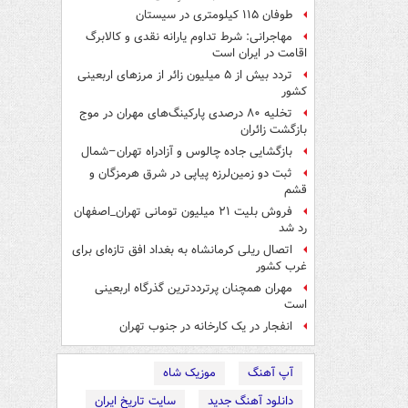
طوفان ۱۱۵ کیلومتری در سیستان
مهاجرانی: شرط تداوم یارانه نقدی و کالابرگ
اقامت در ایران است
تردد بیش از ۵ میلیون زائر از مرزهای اربعینی
کشور
تخلیه ۸۰ درصدی پارکینگ‌های مهران در موج
بازگشت زائران
بازگشایی جاده چالوس و آزادراه تهران–شمال
ثبت دو زمین‌لرزه پیاپی در شرق هرمزگان و
قشم
فروش بلیت ۲۱ میلیون تومانی تهران_اصفهان
رد شد
اتصال ریلی کرمانشاه به بغداد افق تازه‌ای برای
غرب کشور
مهران همچنان پرترددترین گذرگاه اربعینی
است
انفجار در یک کارخانه در جنوب تهران
آپ آهنگ
موزیک شاه
دانلود آهنگ جدید
سایت تاریخ ایران