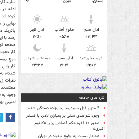
استان:
سازندگان
کرده اند.
نهايي را 
اذان صبح
طلوع آفتاب
اذان ظهر
پاتريک م
۱۲:۱۰
۰۵:۱۸
۰۳:۴۳
رسد با ا
صفحه تويت
کار دعوت 
غروب خورشید
اذان مغرب
نیمه‌شب شرعی
موج پيوس
۲۳:۲۳
۱۹:۲۱
۱۹:۰۲
کاربراني
شبکه، به 
نظرات زيا
معتقدند ک
وجود به ن
تازه های جامعه
امنيتي به
۴ متهم قتل حمیدرضا رجب‌زاده دستگیر شدند
وجود شواهدی مبنی بر بمباران لامرد با فسفر
صدور ۱۰ فقره حکم قصاص برای «کلثوم
اکبری»
هشدار نسبت به وفوع تندباد در تهران