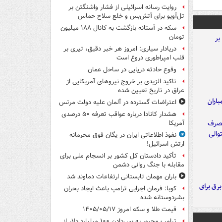
روایت رسانه اسرائیلی از فشار واشنگتن بر
تل‌آویو برای آتش‌بس و خلع سلاح حماس
سکه در آستانه بازگشت به کانال ۱۸۸ میلیون
تومان
دریادار سیاری: امروز هر خبر دقیق، تیری بر
قلب امپراطوری دروغ است
وقوع حادثه دریایی در ساحل عمان
تاکید الزیدی بر خروج نیروهای آمریکایی از
عراق در تاریخ تعیین شده
اران
اعتراضات گسترده در آلمان علیه دولت مرتس
هشدار کانادا درباره عواقب تعرفه ۵۰ درصدی
آمریکا
نفوذ اطلاعاتی ایران در یگان فوق محرمانه
ارتش اسرائیل!
تأکید دادستان کل کشور بر انسجام ملی برای
مقابله با جنگ روانی دشمن
باران مهمان تابستانی ارتفاعات دماوند شد
 برق برای
کوبا: فرمان اجرایی ترامپ باعث ایجاد بحران
بشردوستانه شده
قیمت طلا و سکه امروز ۱۴۰۵/۰۵/۱۷
ترامپ مجبور به پس‌دادن ۱۰۰ میلیارد دلار از