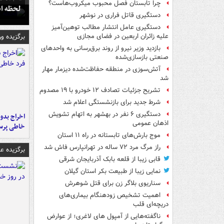
چرا تابستان فصل محبوب میکروب‌هاست؟
لحظه انفجار جایگاه
دستگیری قاتل فراری در نوشهر
دستگیری عامل انتشار مطالب توهین‌آمیز
برگزیده و
علیه زائران اربعین در فضای مجازی
بازدید وزیر نیرو از روند برق‌رسانی به واحدهای
صنعتی بازسازی‌شده
آتش‌سوزی در منطقه حفاظت‌شده دیزمار مهار
شد
تشریح جزئیات تصادف ۱۲ خودرو با ۱۹ مصدوم
شرط جدید برای بازنشستگی اعلام شد
دستگیری ۶ نفر در بهشهر به اتهام تشویش
اخراج بدون
اذهان عمومی
خاطی پرس
موج بارش‌های تابستانه در راه ۱۱ استان
راز مرگ مرد ۷۲ ساله در تهرانپارس فاش شد
برگزیده 
قابی زیبا از قلعه بابک آذربایجان شرقی
نمایی زیبا از طبیعت بکر استان گیلان
سناریوی بلاگر زن برای قتل شوهرش
اهمیت تشخیص زودهنگام بیماری‌های
دریچه‌ای قلب
ناگفته‌هایی از آمپول های لاغری؛ از عوارض