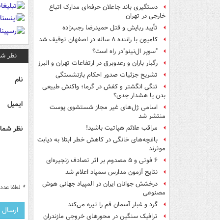
دستگیری باند جاعلان حرفه‌ای مدارک اتباع
خارجی در تهران
تأیید ربایش و قتل حمیدرضا رجب‌زاده
کامیون با راننده ۸ ساله در اصفهان توقیف شد
"سوپر ال‌نینو"در راه است؟
نظر شم
رگبار باران و رعدوبرق در ارتفاعات تهران و البرز
تشریح جزئیات صدور احکام بازنشستگی
نام
تنگی انگشتر و کفش در گرما؛ واکنش طبیعی
بدن یا هشدار جدی؟
ایمیل
اسامی ژل‌های غیر مجاز شستشوی پوست
منتشر شد
نظر شما 
مراقب علائم هپاتیت باشید!
باغچه‌های خانگی در کاهش خطر ابتلا به دیابت
موثرند
۶ فوتی و ۵ مصدوم بر اثر تصادف زنجیره‌ای
نتایج آزمون مدارس سمپاد اعلام شد
درخشش جوانان ایران در المپیاد جهانی هوش
*
لطفا عدد م
مصنوعی
گرد و غبار آسمان قم را تیره می‌کند
ترافیک سنگین در محورهای خروجی مازندران