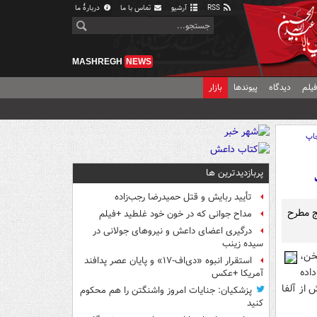
RSS
آرشیو
تماس با ما
دربارهٔ ما
MASHREGH
NEWS
یلم
دیدگاه
پیوندها
بازار
اپ
پربازدیدترین ها
تأیید ربایش و قتل حمیدرضا رجب‌زاده
بوک بتدريج مطرح
مداح جوانی که در خون خود غلطید +فیلم
درگیری اعضای داعش و نیروهای جولانی در
سیده زینب
ين سخن،
استقرار انبوه «دی‌اف‑۱۷» و پایان عصر پدافند
اده
آمریکا +عکس
ه پيش از آلفا
پزشکیان: جنایات امروز واشنگتن را هم محکوم
کنید