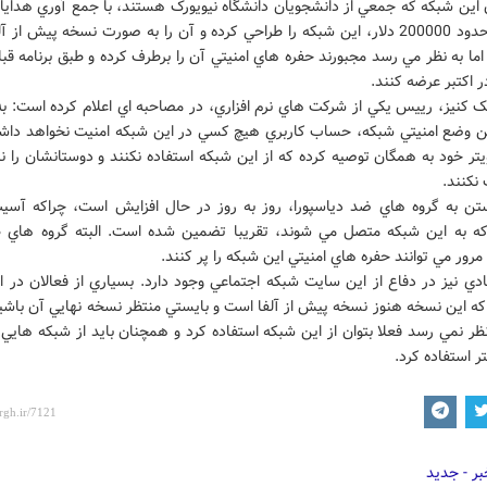
 اين شبکه که جمعي از دانشجويان دانشگاه نيويورک هستند، با جمع آوري هداياي
اعانه در حدود 200000 دلار، اين شبکه را طراحي کرده و آن را به صورت نسخه پيش از
 اما به نظر مي رسد مجبورند حفره هاي امنيتي آن را برطرف کرده و طبق برنامه ق
در اکتبر عرضه کنند.
ک کنيز، رييس يکي از شرکت هاي نرم افزاري، در مصاحبه اي اعلام کرده است: به
ين وضع امنيتي شبکه، حساب کاربري هيچ کسي در اين شبکه امنيت نخواهد داشت
ر خود به همگان توصيه کرده که از اين شبکه استفاده نکنند و دوستانشان را ني
نکنند.
تن به گروه هاي ضد دياسپورا، روز به روز در حال افزايش است، چراکه آسي
 که به اين شبکه متصل مي شوند، تقريبا تضمين شده است. البته گروه هاي ط
مرور مي توانند حفره هاي امنيتي اين شبکه را پر کنند.
دي نيز در دفاع از اين سايت شبکه اجتماعي وجود دارد. بسياري از فعالان در ا
ه اين نسخه هنوز نسخه پيش از آلفا است و بايستي منتظر نسخه نهايي آن باشيم
ظر نمي رسد فعلا بتوان از اين شبکه استفاده کرد و همچنان بايد از شبکه هايي 
تر استفاده کرد.