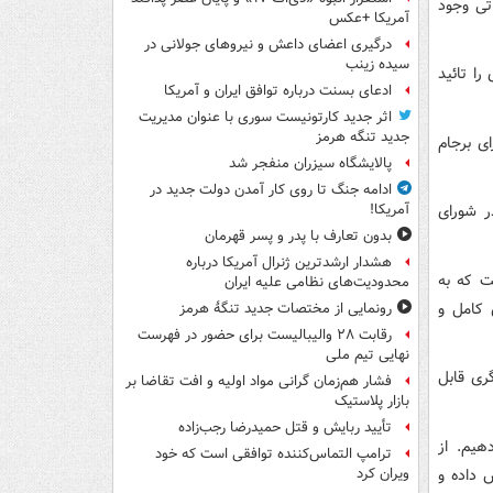
تی وجود
آمریکا +عکس
درگیری اعضای داعش و نیروهای جولانی در
سیده زینب
را تائید
ادعای بسنت درباره توافق ایران و آمریکا
اثر جدید کارتونیست سوری با عنوان مدیریت
جدید تنگه هرمز
ی برجام
پالایشگاه سیزران منفجر شد
ادامه جنگ تا روی کار آمدن دولت جدید در
ر شورای
آمریکا!
بدون تعارف با پدر و پسر قهرمان
هشدار ارشدترین ژنرال آمریکا درباره
ت که به
محدودیت‌های نظامی علیه ایران
 کامل و
رونمایی از مختصات جدید تنگۀ هرمز
رقابت ۲۸ والیبالیست برای حضور در فهرست
نهایی تیم ملی
ری قابل
فشار هم‌زمان گرانی مواد اولیه و افت تقاضا بر
بازار پلاستیک
تأیید ربایش و قتل حمیدرضا رجب‌زاده
هیم. از
ترامپ التماس‌کننده توافقی است که خود
 داده و
ویران کرد