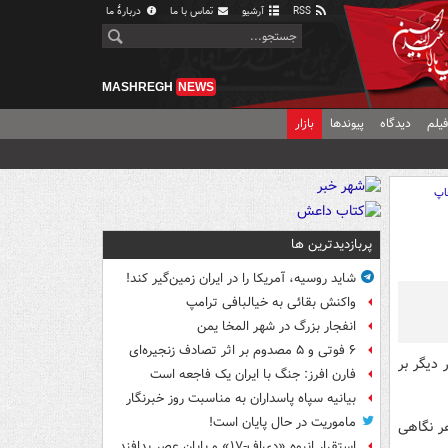
RSS
آرشیو
تماس با ما
دربارهٔ ما
MASHREGH
NEWS
یلم
دیدگاه
پیوندها
بازار
اپ
پربازدیدترین ها
شاید روسیه، آمریکا را در ایران زمین‌گیر کند!
واکنش بقائی به خیالبافی ترامپ
انفجار بزرگ در شهر المخا یمن
۶ فوتی و ۵ مصدوم بر اثر تصادف زنجیره‌ای
دیگر بر
فارن افرز: جنگ با ایران یک فاجعه است
بیانیه سپاه پاسداران به مناسبت روز خبرنگار
ماموریت در حال پایان است!
ر نگاهی
استقرار انبوه «دی‌اف‑۱۷» و پایان عصر پدافند