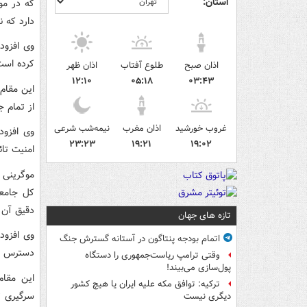
استان:
که در مو
دارد که نم
وی افزود:
کرده است 
اذان صبح
طلوع آفتاب
اذان ظهر
۱۲:۱۰
۰۵:۱۸
۰۳:۴۳
این مقام
از تمام جن
غروب خورشید
اذان مغرب
نیمه‌شب شرعی
وی افزود
۲۳:۲۳
۱۹:۲۱
۱۹:۰۲
امنیت تا
موگرینی 
کل جامعه
دقیق آن 
تازه های جهان
وی افزود
اتمام بودجه پنتاگون در آستانه گسترش جنگ
دسترس نب
وقتی ترامپ ریاست‌جمهوری را دستگاه
پول‌سازی می‌بیند!
این مقام
ترکیه: توافق مکه علیه ایران یا هیچ کشور
سرگیری ت
دیگری نیست