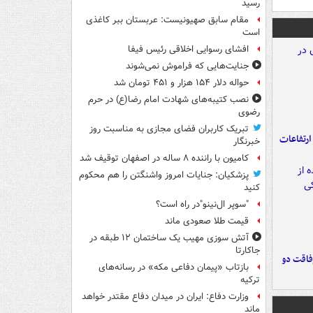
رسید
مقام سابق صهیونیست: عربستان ببر کاغذی
است
افشای رسوایی اخلاقی رئیس فیفا
جنایت‌هایی که فراموش نمی‌شوند
حواله دلار ۱۵۴ هزار و ۴۵۱ تومان شد
نصب کتیبه‌های شهادت امام رضا(ع) در حرم
رضوی
تبریک کاربران فضای مجازی به مناسبت روز
ارتفاعات
خبرنگار
کامیون با راننده ۸ ساله در اصفهان توقیف شد
پزشکیان: جنایات امروز واشنگتن را هم محکوم
کنید
"سوپر ال‌نینو"در راه است؟
قیمت طلا صعودی ماند
آتش سوزی مهیب یک ساختمان ۱۲ طبقه در
جاکارتا
فاقت دو
بازتاب «پیمان دفاعی مکه» در رسانه‌های
ترکیه
وزارت دفاع: ایران در میدان دفاع مقتدر خواهد
ماند