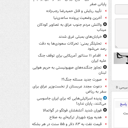
پایانی صفر
تأیید ربایش و قتل حمیدرضا رجب‌زاده
آخرین وضعیت پرونده ساعدی‌نیا
واکنش مردم جنوب عراق به تصاویر کودکان
میناب
خیابان‌های بمبئی غرق شدند
تحلیلگر یمنی: تحرکات سعودی‌ها به دقت
رصد می‌شود
اقدام ۱۱ سناتور آمریکایی برای توقف جنگ
علیه ایران
تجاوز جنگنده‌های صهیونیستی به حریم هوایی
لبنان
صورت جدید مسئله جنگ؟!
دعوت مجدد عربستان از نخست‌وزیر عراق برای
بررسی: 0
سفر به ریاض
پدیده اسرائیلی‌هایی که برای ایران جاسوسی
می‌کنند، پایان ندارد!
پاسخ
فوران شدید آتشفشان فوئگو در گواتمالا
هست
هدیه ویژه شهردار ترکیه‌ای به صلاح
قیمت نفت به ۸۳ دلار و ۵۵ سنت در هر بشکه