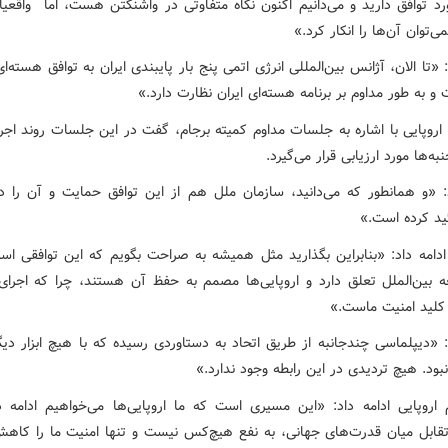
رد توافق دارید و می‌دانیم اکنون نگاه متفاوتی در واشنگتن هست، اما واقعیا
ی‌توان آن‌ها را انکار کرد.»
 «تا الان، آژانس بین‌المللی انرژی اتمی پنج بار پایبندی ایران به توافق هسته‌ای 
و به طور مداوم بر برنامه هسته‌ای ایران نظارت دارد.»
 اروپایی با اشاره به جلسات مداوم کمیته برجام، گفت در این جلسات روند اجرا
به‌ها مورد ارزیابی قرار می‌گیرد.
: «و همانطور که می‌دانید، سازمان ملل هم از این توافق حمایت و آن را د
ئید کرده است.»
ادامه داد: «بنابراین بگذارید مثل همیشه به صراحت بگویم که این توافقی اس
 بین‌الملل تعلق دارد و اروپایی‌ها مصمم به حفظ آن هستند، چرا که اجرای
کلید امنیت ماست.»
: «دیپلماسی چندجانبه از طریق اتحاد به دستاوردی رسیده که با هیچ ابزار دیگ
ود. هیچ تردیدی در این رابطه وجود ندارد.»
 اروپایی ادامه داد: «این مسیری است که ما اروپایی‌ها می‌خواهیم ادامه د
قابل میان قدرت‌های جهانی، به نفع هیچ‌کس نیست و تنها امنیت ما را کاهش