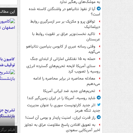
به موشک‌های رهگیر ندارد
آیا از نفوذ نتانیاهو در واشنگتن کاسته شده
این مطالب
است؟
توافق پرو و مکزیک بر سر ازسرگیری روابط
دیپلماتیک
تاکید نخست‌وزیر عراق بر تقویت روابط با
عربستان
وقتی رسانه عبری از کابوس بنیامین نتانیاهو
می‌گوید
حمله به ۱۵ نفتکش‌ اماراتی از ابتدای جنگ
توقیف شد
سنای آمریکا لایحه تحریم‌های گسترده انرژی
روسیه را تصویب کرد
معادله محاصره در برابر محاصره را ادامه
می‌دهیم
تحریم‌های جدید ضد ایرانی آمریکا
شاید روسیه، آمریکا را در ایران زمین‌گیر کند!
اثر جدید کارتونیست سوری با عنوان مدیریت
تشریح جز
جدید تنگه هرمز
بازنشستگ
راز قدرت ایران، امنیت پایدار و بومی آن است!
به تعویق افتادن پاسخ مقاومت عراق به تجاوز
فیلم برگزی
اخیر آمریکایی سعودی