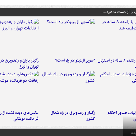
 را از دست ندهید....
کامیون با راننده ۸ ساله در اصفهان
"سوپر ال‌نینو"در راه است؟
رگبار باران و رعدوبرق در 
تهران و البرز
ئیات صدور احکام
رگبار و رعدوبرق در راه شمال
عکس‌های دیده نشده از ر
ی
کشور
فرمانده‌ موشکی
ده