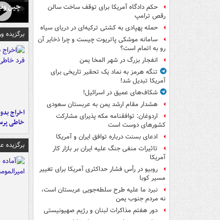
چین ونی
حکم دادگاه آمریکا برای توقف ساخت سالن
رقص ترامپ
حمله پهپادی به کشتی ترکیه‌ای در دریای سیاه
برگزیده و
سامانه موشکی پاتریوت چیست و چرا ذخایر آن
رو به اتمام است؟
انفجار بزرگ در شهر المخا یمن
تنگه هرمز به نماد یک تحقیر تاریخی برای
آمریکا تبدیل شد!
شکاف‌های عمیق در اسرائیل!
هشدار مقام ارشد یمن به عربستان سعودی
اخراج بدون
اردوغان: توافقنامه مکه پذیرای مشارکت
خاطی پرس
کشورهای دوست است
ادعای بسنت درباره توافق ایران و آمریکا
برگزیده 
تاثیرات منفی جنگ علیه ایران بر بازار کار
آمریکا
روبیو در رأس فشار حداکثری آمریکا برای تغییر
مسیر کوبا
نبرد ما علیه طرح سلطه‌جویی عربستان است،
نه مردم جنوب یمن
دور هفتم مذاکرات لبنان و رژیم صهیونیستی