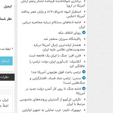
برکناری شوکه‌کننده فرمانده لشکر پنجم ارتش
آمریکا در اروپا
ایمیل
استقرار انبوه «دی‌اف‑۱۷» و پایان عصر پدافند
آمریکا +عکس
نظر شما 
ادامه ادعاهای سنتکام درباره محاصره دریایی
ایران
رویای ائتلاف مکه
پالایشگاه سیزران منفجر شد
هشدار ارشدترین ژنرال آمریکا درباره
*
لطفا عدد م
محدودیت‌های نظامی علیه ایران
فارن افرز: جنگ با ایران یک فاجعه است
آتلانتیک: تاب‌آوری ایران دولت ترامپ را
غافلگیر کرد
ترامپ باعث افول هژمونی آمریکا شد!
نظرات
سندرز: ترامپ نماد فساد، اقتدارگرایی و
جنگ‌طلبی است!
ادامه جنگ تا روی کار آمدن دولت جدید در
آمریکا!
نگرانی تل‌آویو از گسترش پرونده‌های جاسوسی
ایران 
مرتبط با ایران
اصلاً 
نیویورک تایمز: غرب تمایلی به تجهیز اوکراین