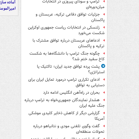
ترامپ و سودای پیروزی در انتخابات
آماده ساز
میان‌دوره‌ای
امیرالمومن
جزئیات توافق دفاعی ترکیه، عربستان و
پاکستان
زلنسکی در انتخابات ریاست جمهوری اوکراین
شکست می‌خورد
ادعاهای عربستان درباره توافق مشترک با
ترکیه و پاکستان
چگونه جنگ ترامپ با دانشگاه‌ها به شکست
کاخ سفید ختم شد؟
پشت پرده توافق جدید ایران؛ تاکتیک یا
استراتژی؟
ادعای تکراری ترامپ درمورد تمایل ایران برای
دستیابی به توافق
بحران در راه‌آهن انگلیس ادامه دارد
هشدار نمایندگان جمهوری‌خواه به ترامپ درباره
جنگ علیه ایران
گزارشی دیگر از کاهش ذخایر کلیدی موشکی
آمریکا
گفت وگوی تلفنی مودی و نتانیاهو درباره
تحولات منطقه‌ای