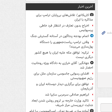
آخرین اخبار
کاریکاتور/ تلاش‌های بی‌پایان ترامپ برای
مذاکره با ایران
اخراج بدون تعارف در انتظار فرد خاطی
پرسپولیس
اتمام بودجه پنتاگون در آستانه گسترش جنگ
وقتی ترامپ ریاست‌جمهوری را دستگاه
پول‌سازی می‌بیند!
ترکیه: توافق مکه علیه ایران یا هیچ کشور
دیگری نیست
جهانگیر: آقای خرازی به دادگاه ویژه روحانیت
احضار شد
افشای رسوایی جاسوسی سازمان ملل برای
رژیم صهیونیستی
توافق برای برگزاری دیدار دوستانه ایران و
آذربایجان
ابراهیم صادقی سرمربی سایپا شد
تاکید وزارت خارجه بر لزوم روشن شدن ابعاد
جنایت تروریستی مراز شریف
آماده سازی ضریح نورانی امیرالمومنین برا ایام