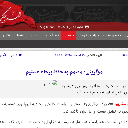
شنبه ۱۷ مرداد ۱۴۰۵ -
Aug 8 2026
ی
دفاع و امنیت
جهاد و مقاومت
حسینیه
فرهنگ و هنر
جامعه
اقتصاد
عکس و ف
703
تاریخ انتشار:
۳۰ اسفند ۱۳۹۵ - ۱۷:۴۱
۱ نظر
چ
موگرینی: مصمم به حفظ برجام هستیم
یاست خارجی اتحادیه اروپا روز دوشنبه
دی کامل ایران به برجام تأکید کرد.
ش مشرق،
«فدریکا موگرینی» مسئول سیاست خارجی اتحادیه اروپا روز دوشنبه بار 
ندی به توافق هسته‌ای با ایران تأکید کرد.
که در نشست «سیاست هسته‌ای» موسسه «کارنگی» صحبت می‌کرد، گفت: «ه