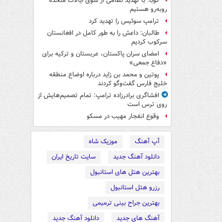
کوبا: با تهدید نظامی از سوی ایالات متحده
روبه‌رو هستیم
ترامپ سوئیس را تهدید کرد
طالبان: داعش را به طور کامل در افغانستان
سرکوب کردیم
امضای سران پاکستان، عربستان و ترکیه برای
«دفاع جمعی»
پوتین و محمد بن زاید درباره اوضاع منطقه
خلیج فارس گفت‌وگو کردند
افشاگری برادرزاده ترامپ: تمام تصمیم‌هایش از
روی ترس است
وقوع انفجار مهیب در مسکو
آپ آهنگ
موزیک شاه
دانلود آهنگ جدید
سایت تاریخ ایران
بهترین هتل های استانبول
رزرو هتل استانبول
بهترین جراح بینی ترمیمی
آهنگ های جدید
دانلود آهنگ جدید