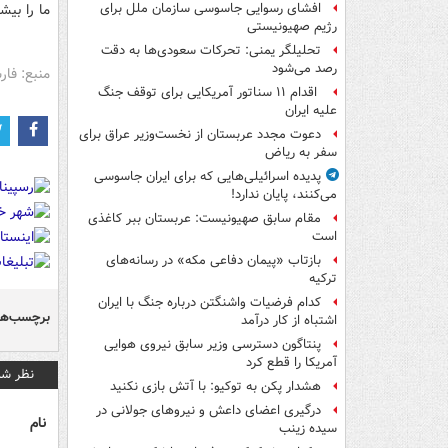
ما را بی
افشای رسوایی جاسوسی سازمان ملل برای
رژیم صهیونیستی
تحلیلگر یمنی: تحرکات سعودی‌ها به دقت
رصد می‌شود
منبع: فا
اقدام ۱۱ سناتور آمریکایی برای توقف جنگ
علیه ایران
دعوت مجدد عربستان از نخست‌وزیر عراق برای
سفر به ریاض
پدیده اسرائیلی‌هایی که برای ایران جاسوسی
می‌کنند، پایان ندارد!
مقام سابق صهیونیست: عربستان ببر کاغذی
است
بازتاب «پیمان دفاعی مکه» در رسانه‌های
ترکیه
کدام فرضیات واشنگتن درباره جنگ با ایران
برچسب‌ها
اشتباه از کار درآمد
پنتاگون دسترسی وزیر سابق نیروی هوایی
آمریکا را قطع کرد
نظر شم
هشدار پکن به توکیو: با آتش بازی نکنید
درگیری اعضای داعش و نیروهای جولانی در
نام
سیده زینب