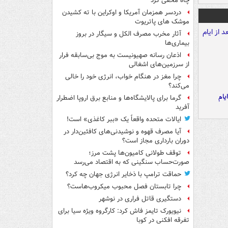
چاه مخفی کرد
دردسر همزمان آمریکا و اوکراین با ته کشیدن
موشک های پاتریوت
آثار مخرب مصرف الکل و سیگار در بروز
بیماری‌ها
اذعان رسانه صهیونیست به موج بی‌سابقه فرار
از سرزمین‌های اشغالی
چرا مغز در هنگام خواب، انرژی خود را خالی
می‌کند؟
یام
گرما برای پالایشگاه‌ها و منابع برق اروپا اضطرار
آفرید
ایالات متحده واقعاً یک «ببر کاغذی» است!
آیا مصرف قهوه و نوشیدنی‌های کافئین‌دار در
دوران بارداری مجاز است؟
توقف طولانی کامیون‌ها پشت مرز؛
صورت‌حساب سنگینی که به اقتصاد می‌رسد
حماقت ترامپ با ذخایر انرژی جهان چه کرد؟
چرا تابستان فصل محبوب میکروب‌هاست؟
دستگیری قاتل فراری در نوشهر
نیویورک تایمز فاش کرد: کارگروه ویژه سیا برای
تفرقه افکنی در کوبا