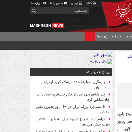
RSS
آرشیو
تماس با ما
دربارهٔ ما
MASHREGH
NEWS
یلم
دیدگاه
پیوندها
بازار
اپ
پربازدیدترین ها
یاوه‌گویی تولیدکننده موشک کروز اوکراینی
علیه ایران
پدر شاهرودی پس از قتل پسرش، جسد را در
چاه مخفی کرد
۶ دستاورد بزرگ ایران در ۱۶۰ روز رهبری رهبر
انقلاب
 (یکشنبه) پنج بازی
ترامپ: همه چیز درباره ایران به طور استثنایی
ر پیروز
خوب پیش می‌رود
هرمانی
«کمانِ پرنده» چینی برای شکار کروزها به ایران