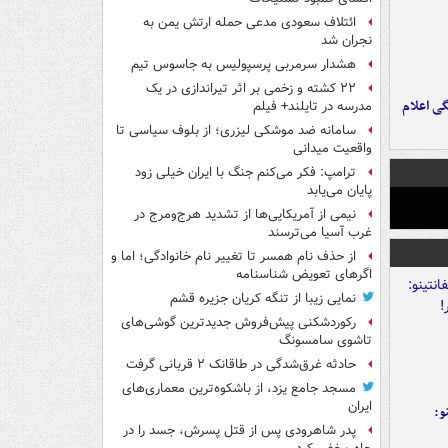
ائتلاف سعودی مدعی حمله ارتش یمن به
نجران شد
هشدار سرمربی پرسپولیس به جاسوس تیم
۲۲ کشته و زخمی بر اثر تیراندازی در یک
ی اعلام
مدرسه در تایلند+ فیلم
سامانه ضد موشکی لیزری؛ از بلوف سیاسی تا
واقعیت میدانی
ترامپ: فکر می‌کنم جنگ با ایران خیلی زود
پایان می‌یابد
نیمی از آمریکایی‌ها از تشدید هرج‌ومرج در
غرب آسیا می‌ترسند
از حذف نام همسر تا تغییر نام خانوادگی؛ اما و
اگرهای تعویض شناسنامه
نمایی زیبا از تنگه کریان جزیره قشم
رکوردشکنی پیش‌فروش جدیدترین گوشی‌های
تاشوی سامسونگ
حادثه غرق‌شدگی در طاقانک ۲ قربانی گرفت
مسجد جامع یزد، از باشکوه‌ترین معماری‌های
ایران
و:
پدر شاهرودی پس از قتل پسرش، جسد را در