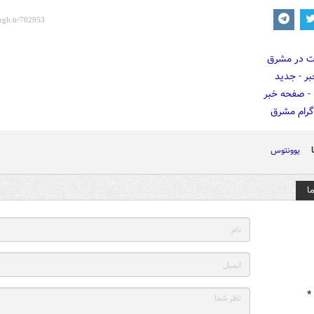
یوونتوس
ا
*