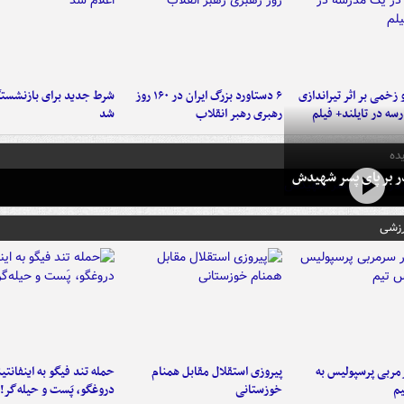
و زخمی بر اثر تیراندازی
۶ دستاورد بزرگ ایران در ۱۶۰ روز
شرط جدید برای بازنشستگ
سه در تایلند+ فیلم
رهبری رهبر انقلاب
شد
ده
در بر پای پسر شهیدش
رزشی
ربی پرسپولیس به
پیروزی استقلال مقابل همنام
حمله تند فیگو به اینفانتین
م
خوزستانی
دروغگو، پَست‌ و حیله‌گر!