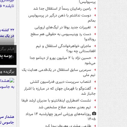
پرسپولیس!
رامین رضاییان رسماً از استقلال جدا شد
دوست نداشتم با ذهن درگیر در پرسپولیس
بمانم
تغییرات جدید یوفا در لیگ‌های اروپایی
۲۲ کشته 
دست رد وینیسیوس به حقوقی هم سطح
در یک مدر
رونالدو!
ماجرای خواهرخواندگی استقلال و تیم
فیلم برگزی
افغانستانی چه بود؟
بوسه‌ پ
حسین نژاد با ۲ میلیون یورو از دینامو جدا
می‌شود
سرمربی سابق استقلال در یک‌قدمی هدایت یک
برگزیده و
تیم ملی
انتصاب سرپرست دبیری فدراسیون کشتی
گفت‌وگو با قهرمان جهان که در مبارزه با اشرار
جانباز شد
نشست اضطراری اینفانتینو با مدیران ارشد فیفا
تیم بعدی محمد صلاح مشخص شد
روزنامه‌های ورزشی امروز چهارشنبه ۱۴ مرداد
هشدار سرم
۱۴۰۵
جاسوس تی
طارمی مشتری معروف پیدا کرد