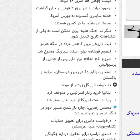
قیمت جهانی طلا امروز ۱۶ مرداد
برخورد پراید با تیر برق ۲ فوتی بر جای گذاشت
حمله سایبری گسترده به بورس آمریکا
صنعا: نیروهای ما در کمین‌ هستند
تلگراف: جنگ علیه ایران ممکن است به یکی از
اشتباهات تاریخ تبدیل شود
ثبت تاریخی‌ترین کاهش تردد در تنگه هرمز
تنظیم قولنامه برای اسناد سبزرنگ ممنوع شد
شروع تلخ مدافع تیم ملی پس از جدایی از
پرسپولیس
امضای توافق دفاعی بین عربستان، ترکیه و
پاکستان
۱۰ خوشحالی گل زودتر از موعد
ایتالیا خرید رادار اسرائیلی را متوقف کرد
واردات نفت آمریکا از عربستان صفر شد
محسن رضایی: اجازه باز شدن مسیر دوم در
 سبزرنگ
تنگه هرمز را نخواهیم داد
درخواست عامری برای تعویق عملیات
انتقام‌جویانه علیه عربستان
دستور ترامپ برای تحقیق درباره چگونگی
افشای کمبود تسلیحات