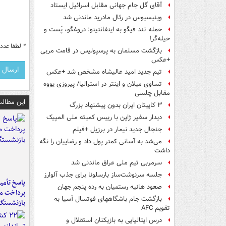
آقای گل جام جهانی مقابل اسرائیل ایستاد
وینیسیوس در رئال مادرید ماندنی شد
حمله تند فیگو به اینفانتینو: دروغگو، پَست‌ و
حیله‌گر!
*
لطفا عدد م
بازگشت مسلمان به پرسپولیس در قامت مربی
+عکس
تیم جدید امید عالیشاه مشخص شد +عکس
تساوی میلان و اینتر در استرالیا/ پیروزی یووه
مقابل چلسی
این مطالب
۳ کاپیتان ایران بدون پیشنهاد بزرگ
دیدار سفیر ژاپن با رییس کمیته ملی المپیک
جنجال جدید نیمار در برزیل +فیلم
می‌شد به آسانی کمتر پول داد و رضاییان را نگه
داشت
سرمربی تیم ملی عراق ماندنی شد
جلسه سرنوشت‌ساز بارسلونا برای جذب آلوارز
پاسخ تأمین
صعود هانیه رستمیان به رده پنجم جهان
پرداخت ما
بازگشت جام باشگاههای فوتسال آسیا به
بازنشستگا
تقویم AFC
درس ایتالیایی‌ به بازیکنان استقلال و