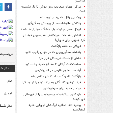
آرژانتین
برزگر: همای سعادت روی دوش تارتار نشسته
است
رونمایی رئال مادرید از دیومانده
واکنش عالیشاه بعد از پیوستن به گل‌گهر
لیونل مسی چگونه وارد باشگاه میلیاردها شد؟
افشای اقدامات غیراخلاقی فدراسیون فوتبال
کره جنوبی برای داوران!
فورلان به خانه بازگشت
پادشاه سنگین‌وزنی که در جهان رقیب ندارد
برچسب‌ها
دشان از دست عربستان فرار کرد
صنعت‌نفت آبادان ۲ مدافع جدید جذب کرد
نظر شم
آینده نامعلوم طارمی در المپیاکوس
بازگشت اندونگ به استقلال منتفی شد
نام
فیفا توهین‌کنندگان به اینفانتینو را تهدید کرد
دردسر جدید برای سرخپوشان
ایمیل
بازیکنان بی‌کیفیت، پرسپولیس را از قهرمانی
دور کردند
بیانیه تند اتحادیه لیگ‌های اروپایی علیه
نظر شما 
اینفانتینو