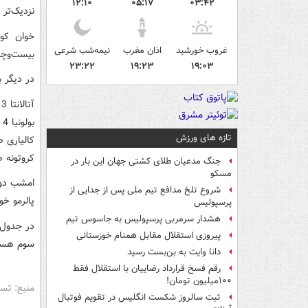
۱۲:۱۰
۰۵:۱۷
۰۳:۴۲
نزدیک‌تر 
خوان کوا
غروب خورشید
اذان مغرب
نیمه‌شب شرعی
بیست‌وچهارمین برد خود، 73 امتی
۲۳:۲۲
۱۹:۲۳
۱۹:۰۳
در دیگر ب
آتالانتا 3 - پسکارا صفر
بولونیا 4 - کیه‌وو یک
تازه های ورزش
کالیاری ص
کروتونه ص
جنگ مدعیان طلای کشتی جهان این بار در
مسکو
شروع تلخ مدافع تیم ملی پس از جدایی از
پالرمو خواهد بود
پرسپولیس
هشدار سرمربی پرسپولیس به جاسوس تیم
پیروزی استقلال مقابل همنام خوزستانی
سوم هست
دانا وایت به بن‌بست رسید
رقم فسخ قرارداد رضاییان با استقلال فقط
۱۰۰میلیون تومان!
منبع: تس
ثبت سالروز شکست انگلیس در تقویم فوتبال