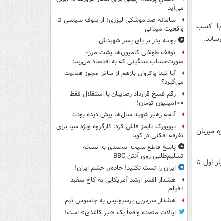
می‌آید
سامانه ضد موشکی لیزری؛ از بلوف سیاسی تا
 با کسب
واقعیت میدانی
بوسه‌ پدر بر پای پسر شهیدش
توقف طولانی کامیون‌ها پشت مرز؛
صورت‌حساب سنگینی که به اقتصاد می‌رسد
آیا تینا پاکروان بازهم از ساترا مجوز فعالیت
می‌گیرد؟
رقم فسخ قرارداد رضاییان با استقلال فقط
۱۰۰میلیون تومان!
آنچه رهبر شهید سال‌ها پیش دیده بودند
نیویورک تایمز فاش کرد: کارگروه ویژه سیا برای
ی‌شود که در نخستین آنها از ساعت 20:30 اودینزه میزبان
تفرقه افکنی در کوبا
پاسخ قاطع ملیحه محمدی به نسخه
تسلیم‌طلبی روی آنتن BBC
ای یوونتوس، ناپولی و رم به ترتیب با 73، 63 و 62 امتیاز اول تا
ایران را تست نکنید! جاده‌ی خشم ایران!
هشدار افسر ارشد آمریکایی به کاخ سفید
+فیلم
هشدار سرمربی پرسپولیس به جاسوس تیم
ایالات متحده واقعاً یک «ببر کاغذی» است!