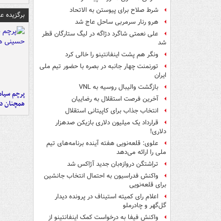
شرط صلاح برای پیوستن به الاتحاد
برگزیده 
هرو رنار سرمربی ساحل عاج شد
علی نعمتی شاگرد دژاگه در لیگ ستارگان قطر
شد
ونگر هم پشت اینفانتینو را خالی کرد
تورنمنت چهار جانبه در بصره با حضور تیم ملی
ایران
بازگشت والیبال روسیه به VNL
پرچم سیاه
آخرین فرصت استقلال به رضاییان
همچنان در
انتخاب جذاب برای کاپیتانی استقلال
قرارداد یک میلیون دلاری بازیکن صدهزار
دلاری!
علوی: قلعه‌نویی هفته آینده برنامه‌های تیم
ملی را ارائه می‌دهد
تراِشتگن دروازه‌بان جدید آژاکس شد
واکنش فدراسیون به احتمال انتخاب جانشین
برای قلعه‌نویی
اعلام رای کمیته استیناف در پرونده دیدار
گل‌گهر و چادرملو
واکنش فیفا به درخواست کمک اینفانتینو از