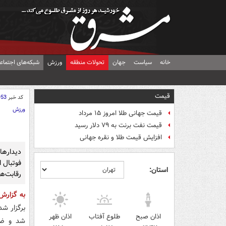
خانه
سیاست
جهان
تحولات منطقه
ورزش
شبکه‌های اجتماع
قیمت
کد خبر
953
ورزش
قیمت جهانی طلا امروز ۱۵ مرداد
قیمت نفت برنت به ۷۹ دلار رسید
افزایش قیمت طلا و نقره جهانی
دیدارها
فوتبال ا
استان:
رقابت‌ها
به گزار
برگزار ش
اذان صبح
طلوع آفتاب
اذان ظهر
شد و ضم