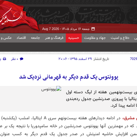
جمعه ۱۶ مرداد ۱۴۰۵ -
Aug 7 2026
ی
دفاع و امنیت
جهاد و مقاومت
حسینیه
فرهنگ و هنر
جامعه
اقتصاد
عکس و ف
702
تاریخ انتشار:
۲۹ اسفند ۱۳۹۵ - ۲۰:۰۶
۰ نظر
چ
یوونتوس یک قدم دیگر به قهرمانی نزدیک شد
ی بیست‌ونهمین هفته از لیگ دسته اول
یتالیا با پیروزی صدرنشین جدول رده‌بندی
 ادامه پیدا کرد.
ش مشرق،
در ادامه دیدارهای هفته بیست‌ونهم سری A ایتالیا، امشب
د که در مهمترین آنها یوونتوس صدرنشین در خانه سامپدوریا با نتیجه یک بر صف
ن افزایش حاشیه امنیتش در صدر جدول یک قدم دیگر به کسب عنوان ق