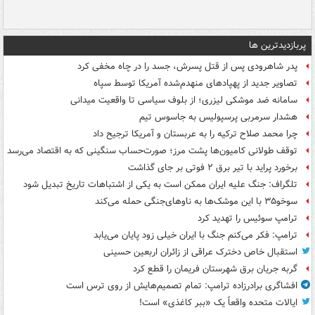
پربازدیدترین ها
پدر شاهرودی پس از قتل پسرش، جسد را در چاه مخفی کرد
تصاویر جدید از پهپادهای منهدم‌شده آمریکا توسط سپاه
سامانه ضد موشکی لیزری؛ از بلوف سیاسی تا واقعیت میدانی
هشدار سرمربی پرسپولیس به جاسوس تیم
چرا محمد صلاح ترکیه را به عربستان و آمریکا ترجیح داد
توقف طولانی کامیون‌ها پشت مرز؛ صورت‌حساب سنگینی که به اقتصاد می‌رسد
برخورد پراید با تیر برق ۲ فوتی بر جای گذاشت
تلگراف: جنگ علیه ایران ممکن است به یکی از اشتباهات تاریخ تبدیل شود
سوخو۳۵ با این موشک‌ها به ناوهای‌جنگی حمله می‌کند
ترامپ سوئیس را تهدید کرد
ترامپ: فکر می‌کنم جنگ با ایران خیلی زود پایان می‌یابد
استقبال خاص دخترک عراقی از زائران اربعین حسینی
گربه جریان برق شهرستان فریمان را قطع کرد
افشاگری برادرزاده ترامپ: تمام تصمیم‌هایش از روی ترس است
ایالات متحده واقعاً یک «ببر کاغذی» است!