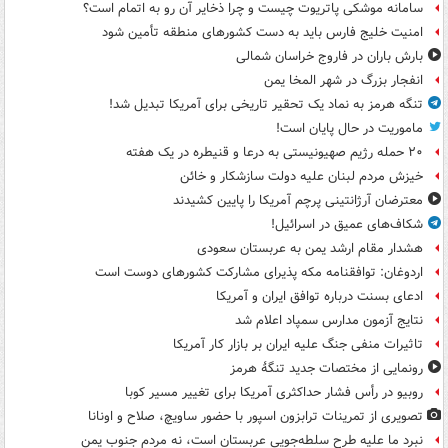
سامانه موشکی پاتریوت چیست و چرا ذخایر آن رو به اتمام است؟
امنیت خلیج فارس باید به دست کشورهای منطقه تأمین شود
بارش باران در فاروج خراسان شمالی
انفجار بزرگ در شهر المخا یمن
تنگه هرمز به نماد یک تحقیر تاریخی برای آمریکا تبدیل شد!
ماموریت در حال پایان است!
۲۰ حمله رژیم صهیونیستی به درعا و قنیطره در یک هفته
خیزش مردم لبنان علیه دولت سازشکار و خائن
معترضان آرژانتینی پرچم آمریکا را پایین کشیدند
شکاف‌های عمیق در اسرائیل!
هشدار مقام ارشد یمن به عربستان سعودی
اردوغان: توافقنامه مکه پذیرای مشارکت کشورهای دوست است
ادعای بسنت درباره توافق ایران و آمریکا
نتایج آزمون مدارس سمپاد اعلام شد
تاثیرات منفی جنگ علیه ایران بر بازار کار آمریکا
رونمایی از مختصات جدید تنگۀ هرمز
روبیو در رأس فشار حداکثری آمریکا برای تغییر مسیر کوبا
تصویری از تمرینات ترابزون اسپور با حضور ساویچ، صلاح و اونانا
نبرد ما علیه طرح سلطه‌جویی عربستان است، نه مردم جنوب یمن