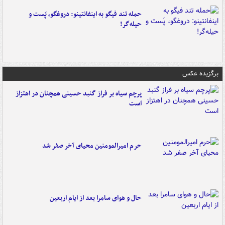
حمله تند فیگو به اینفانتینو: دروغگو، پَست‌ و
حیله‌گر!
برگزیده عکس
پرچم سیاه بر فراز گنبد حسینی همچنان در اهتزاز
است
حرم امیرالمومنین محیای آخر صفر شد
حال و هوای سامرا بعد از ایام اربعین