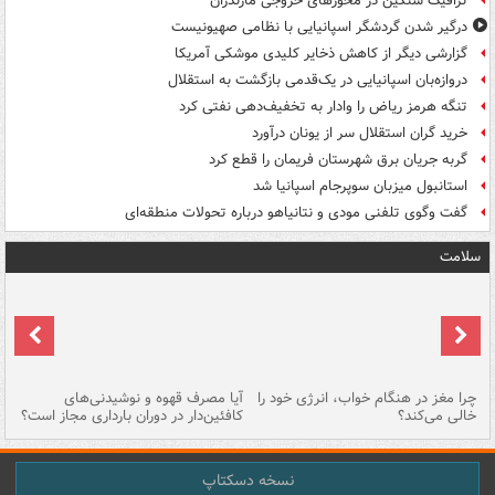
ترافیک سنگین در محورهای خروجی مازندران
درگیر شدن گردشگر اسپانیایی با نظامی صهیونیست
گزارشی دیگر از کاهش ذخایر کلیدی موشکی آمریکا
دروازه‌بان اسپانیایی در یک‌قدمی بازگشت به استقلال
تنگه هرمز ریاض را وادار به تخفیف‌دهی نفتی کرد
خرید گران استقلال سر از یونان درآورد
گربه جریان برق شهرستان فریمان را قطع کرد
استانبول میزبان سوپرجام اسپانیا شد
گفت وگوی تلفنی مودی و نتانیاهو درباره تحولات منطقه‌ای
سلامت
ت
چرا مغز در هنگام خواب، انرژی خود را
آیا مصرف قهوه و نوشیدنی‌های
چر
خالی می‌کند؟
کافئین‌دار در دوران بارداری مجاز است؟
می
نسخه دسکتاپ