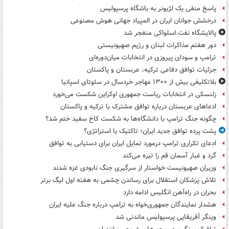
پاسخ منفی یک لژیونر به باشگاه پرسپولیس
درخشش جوانان ایران در المپیاد جهانی هوش مصنوعی
پالایشگاه نفت اسلواکی منفجر شد
دور هفتم مذاکرات لبنان و رژیم صهیونیستی
ترامپ و سودای پیروزی در انتخابات میان‌دوره‌ای
جزئیات توافق دفاعی ترکیه، عربستان و پاکستان
بلاتکلیفی بیش از ۱۳۰۰ مهاجر خردسال در سئوتای اسپانیا
زلنسکی در انتخابات ریاست جمهوری اوکراین شکست می‌خورد
ادعاهای عربستان درباره توافق مشترک با ترکیه و پاکستان
چگونه جنگ ترامپ با دانشگاه‌ها به شکست کاخ سفید ختم شد؟
پشت پرده توافق جدید ایران؛ تاکتیک یا استراتژی؟
ادعای تکراری ترامپ درمورد تمایل ایران برای دستیابی به توافق
گرد و غبار آسمان قم را تیره می‌کند
وزیران صهیونیست خواستار از سرگیری جنگ نابودی غزه شدند
تلاش پزشکان استقلال برای رساندن چشمی به هفته اول لیگ برتر
بحران در راه‌آهن انگلیس ادامه دارد
هشدار نمایندگان جمهوری‌خواه به ترامپ درباره جنگ علیه ایران
وینگر آفریقایی پرسپولیس ماندنی شد