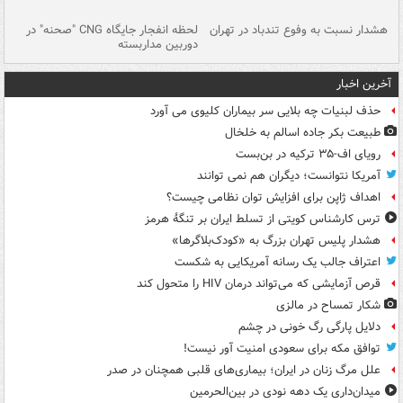
ای
هشدار نسبت به وفوع تندباد در تهران
لحظه انفجار جایگاه CNG "صحنه" در
دس
دوربین مداربسته
ات
آخرین اخبار
حذف لبنیات چه بلایی سر بیماران کلیوی می آورد
طبیعت بکر جاده اسالم به خلخال
رویای اف-۳۵ ترکیه در بن‌بست
آمریکا نتوانست؛ دیگران هم نمی توانند
اهداف ژاپن برای افزایش توان نظامی چیست؟
ترس کارشناس کویتی از تسلط ایران بر تنگۀ هرمز
هشدار پلیس تهران بزرگ به «کودک‌بلاگرها»
اعتراف جالب یک رسانه آمریکایی به شکست
قرص آزمایشی که می‌تواند درمان HIV را متحول کند
شکار تمساح در مالزی
دلایل پارگی رگ خونی در چشم
توافق مکه برای سعودی امنیت آور نیست!
علل مرگ زنان در ایران؛ بیماری‌های قلبی همچنان در صدر
میدان‌داری یک دهه نودی در بین‌الحرمین