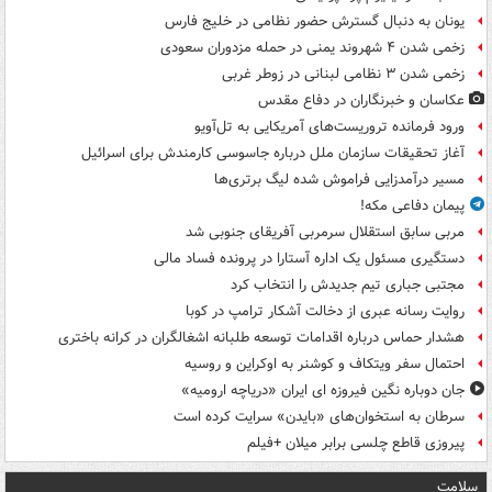
یونان به دنبال گسترش حضور نظامی در خلیج فارس
زخمی شدن ۴ شهروند یمنی در حمله مزدوران سعودی
زخمی شدن ۳ نظامی لبنانی در زوطر غربی
عکاسان و خبرنگاران در دفاع مقدس
ورود فرمانده تروریست‌های آمریکایی به تل‌آویو
آغاز تحقیقات سازمان ملل درباره جاسوسی کارمندش برای اسرائیل
مسیر درآمدزایی فراموش شده لیگ برتری‌ها
پیمان دفاعی مکه!
مربی سابق استقلال سرمربی آفریقای جنوبی شد
دستگیری مسئول یک اداره آستارا در پرونده فساد مالی
مجتبی جباری تیم جدیدش را انتخاب کرد
روایت رسانه عبری از دخالت آشکار ترامپ در کوبا
هشدار حماس درباره اقدامات توسعه طلبانه اشغالگران در کرانه باختری
احتمال سفر ویتکاف و کوشنر به اوکراین و روسیه
جان دوباره نگین فیروزه ای ایران «دریاچه ارومیه»
سرطان به استخوان‌های «بایدن» سرایت کرده است
پیروزی قاطع چلسی برابر میلان +فیلم
سلامت