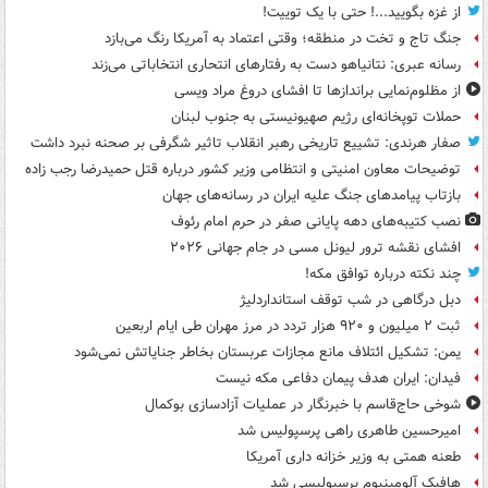
از غزه بگویید...! حتی با یک توییت!
جنگ تاج و تخت در منطقه؛ وقتی اعتماد به آمریکا رنگ می‌بازد
رسانه عبری: نتانیاهو دست به رفتارهای انتحاری انتخاباتی می‌زند
از مظلوم‌نمایی براندازها تا افشای دروغ مراد ویسی
حملات توپخانه‌ای رژیم صهیونیستی به جنوب لبنان
صفار هرندی: تشییع تاریخی رهبر انقلاب تاثیر شگرفی بر صحنه نبرد داشت
توضیحات معاون امنیتی و انتظامی وزیر کشور درباره قتل حمیدرضا رجب زاده
بازتاب پیامدهای جنگ علیه ایران در رسانه‌های جهان
نصب کتیبه‌های دهه پایانی صفر در حرم امام رئوف
افشای نقشه ترور لیونل مسی در جام جهانی ۲۰۲۶
چند نکته درباره توافق مکه!
دبل درگاهی در شب توقف استانداردلیژ
ثبت ۲ میلیون و ۹۲۰ هزار تردد در مرز مهران طی ایام اربعین
یمن: تشکیل ائتلاف مانع مجازات عربستان بخاطر جنایاتش نمی‌شود
فیدان: ایران هدف پیمان دفاعی مکه نیست
شوخی حاج‌قاسم با خبرنگار در عملیات آزادسازی بوکمال
امیرحسین طاهری راهی پرسپولیس شد
طعنه همتی به وزیر خزانه داری آمریکا
هافبک آلومینیوم پرسپولیسی شد