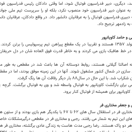
د، دیگری، دبیر فدراسیون فوتبال شود، اما وقتی دادکان رئیس فدراسیون فوت
ا به عنوان دبیر فدراسیون خود منصوب نکرد، بلکه او را سرپرست تیم ملی جوانا
بیری فدراسیون فوتبال را به عرفانیان دانشور داد. در واقع دادکان، عرفانیان دانش
 به زادمهر ترجیح داد.
 و حامد کاویانپور
هر دو متولد ۱۳۵۷ هستند و تقریبا در یک مقطع پیراهن تیم پرسپولیس را برتن کردند
ر در خط هافبک بازی می کردند و به خاطر قدرت فوق العاده شان در دل حریفان 
ه اصالتا گیلانی هستند، روابط دوستانه آن ها باعث شد در مقطعی به طور م
سازی در شمال کشور مشغول شوند. آنها در این زمینه موفق بودند، اما در مقطع
 شد. با این حال در سال۸۸ بار دیگر رفاقت آن ها رنگ گرفت.
ی برای بازگشت کاویانپور به فوتبال واسطه شد و وی به فوتبال برگشت. گرچه ی
اویانپور برای همیشه از فوتبال کنار برود.
 و جعفر مختاری فر
رجبی و مختاری فر در استقلال سال های ۶۲ تا ۶۷ با یکدیگر هم بازی بودند و 
های این تیم به شمار می رفتند. رجبی و مختاری فر در مقطعی درگیرمشکلات خاصی
ز هر دو پاک هستند. رضا رجبی مدت هاست به زندگی عادی برگشته، مختاری فر هنو