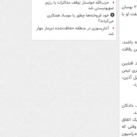
حزب‌الله خواستار توقف مذاکرات با رژیم
آنها در تیم فوتبال پاس با هم همبازی بودند. قهرمانی تیم امید در بازی های آسیایی ۲۰۰۲ بوسان
صهیونیستی شد
فت او با
خود فروخته‌ها چطور با موساد همکاری
می‌کردند؟
آتش‌سوزی در منطقه حفاظت‌شده دیزمار مهار
شد
 باشند.
ن رفاقت
د. افشین
ری تیمی
یل آذین،
د.
 دادکان
یک اتفاق
 شد تا این دو نفر دیگر مثل سابق با یکدیگر ارتباط نداشته باشند. آنها در سال۸۰ وقتی که
دراسیون