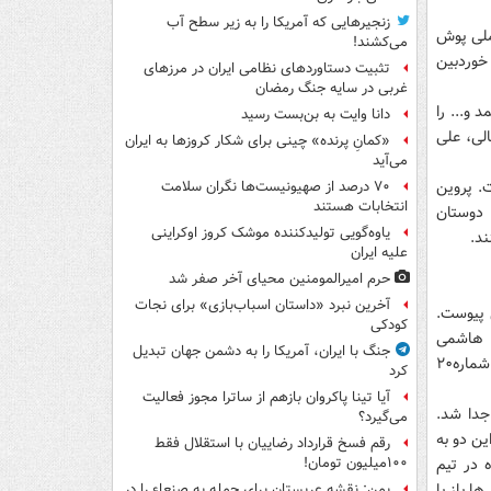
زنجیرهایی که آمریکا را به زیر سطح آب
 ملی پوش
می‌کشند!
خوردبین
تثبیت دستاوردهای نظامی ایران در مرزهای
غربی در سایه جنگ رمضان
 و... را
دانا وایت به بن‌بست رسید
لی، علی
«کمانِ پرنده» چینی برای شکار کروزها به ایران
می‌آید
. پروین
۷۰ درصد از صهیونیست‌ها نگران سلامت
انتخابات هستند
. این دونفر ۳۰سال بهترین دوستان
یاوه‌گویی تولیدکننده موشک کروز اوکراینی
ند.
علیه ایران
حرم امیرالمومنین محیای آخر صفر شد
آخرین نبرد «داستان اسباب‌بازی» برای نجات
سپولیس پیوست.
کودکی
 وسط ترکیب خوبی را در خط دفاع پرسپولیس و تیم ملی ساختند. در سال۷۹، هاشمی
جنگ با ایران، آمریکا را به دشمن جهان تبدیل
نسب از پرسپولیس به تیم استقلال رفت. دو دوست خوب در یک حرکت سمبلیک پیراهن شماره۲۰
کرد
آیا تینا پاکروان بازهم از ساترا مجوز فعالیت
 جدا شد.
می‌گیرد؟
ین دو به
رقم فسخ قرارداد رضاییان با استقلال فقط
مده در تیم
۱۰۰میلیون تومان!
 ها باز با
یمن: نقشه عربستان برای حمله به صنعاء را در