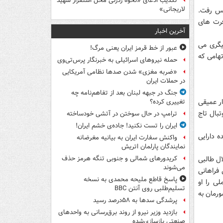
تکذیب ادعای «نحوه ردزنی محل استقرار شهید
لاریجانی»
لیس رفت.
فرت های
آخرین اخبار
 مربیگری می
عبور از خط قرمز ایران یعنی مرگ!
نی و اتهامی که
حمله نیروهای اسرائیلی به خبرنگار پرس‌تی‌وی
«ضربه مغزی» شدن صدها نظامی آمریکایی
در حملات ایران
جنگ در جبهه لبنان بعد از تفاهم‌نامه چه
ار عمیقی
تغییری کرده؟
بال تاج
ترامپ در حال سوختن در آتشی خودساخته
ایران را تست نکنید! جاده‌ی خشم ایران!
 دارایی
واکنش سفارت ایران به بیانیه مغرضانه
نمایندگان پارلمان اتریش
لال طالبی
کریدورهای شمالی و جنوبی تنگه هرمز حذف
می‌شوند
فراهانی
پاسخ قاطع ملیحه محمدی به نسخه
ی را او
تسلیم‌طلبی روی آنتن BBC
رمان به
پرشدگی سدها به ۵۸درصد رسید
بازدید وزیر نیرو از روند برق‌رسانی به واحدهای
صنعتی بازسازی‌شده