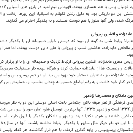
ش این دو بازیکن بود. به دلیل رفتن نکونام به اسپانیا، این روزها رفاقت و ال
نگ شده، ولی آنها هنوز با هم دوست هستند و به یکدیگر احترام می گذارند.
ابدزاده و افشین پیروانی
عمولا روابط شان به گونه ای نبود که دوستی خیلی صمیمانه ای با یکدیگر داشته
 مقطعی عابدزاده، هاشمی نسب و پیروانی با علی دایی دوست بودند، اما عمر ای
ود.
وریس مغزی عابدزاده، افشین پیروانی ارتباط نزدیک و صمیمانه ای را با او برقرار کر
حالات و وضعیت ها از عابدزاده حمایت کرده و هرگاه عهده دار مسئولیت سرمربیگ
وجود عابدزاده نیز به عنوان دستیار خود بهره می برد. او در تیم پرسپولیس و است
را در کنار خود داشت و به رغم اوضاع جسمی نه چندان مناسب او، حمایتش می کر
 دادکان و محمدرضا زادمهر
ی فرهنگی از نظر طبقه بالای اجتماعی باعث اصلی دوستی این دو به نظر میرسد.
وار می شدند.
الایی داشتند و هردو دکترا دارند. زادمهر و دادکان یکدیگر را قبول دارند، اما 
باعث
شکسوتان پرسپولیس را پایه گذاری کردند، با هم قرار گذاشتند هر کدام رئیس ف