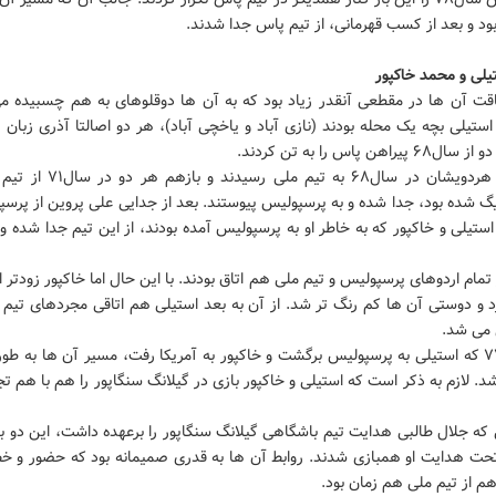
د و بعد از کسب قهرمانی، از تیم پاس جدا شدند.
یلی و محمد خاکپور
ت آن ها در مقطعی آنقدر زیاد بود که به آن ها دوقلوهای به هم چسبیده می
استیلی بچه یک محله بودند (نازی آباد و یاخچی آباد)، هر دو اصالتا آذری زبان
یراهن پاس را به تن کردند.
همچنین هردویشان در سال۶۸ به تیم ملی ر
گ شده بود، جدا شده و به پرسپولیس پیوستند. بعد از جدایی علی پروین از پرس
ل۷۲، استیلی و خاکپور که به خاطر او به پرسپولیس آمده بودند، از این تیم جدا شده و
تمام اردوهای پرسپولیس و تیم ملی هم اتاق بودند. با این حال اما خاکپور زودتر ا
رد و دوستی آن ها کم رنگ تر شد. از آن به بعد استیلی هم اتاقی مجردهای تیم 
 می شد.
در سال۷۷ که استیلی به پرسپولیس برگشت و خاکپور به آمریکا رفت، مسیر آن ها به طور
. لازم به ذکر است که استیلی و خاکپور بازی در گیلانگ سنگاپور را هم با هم تج
 که جلال طالبی هدایت تیم باشگاهی گیلانگ سنگاپور را برعهده داشت، این دو ب
تحت هدایت او همبازی شدند. روابط آن ها به قدری صمیمانه بود که حضور و خ
م از تیم ملی هم زمان بود.