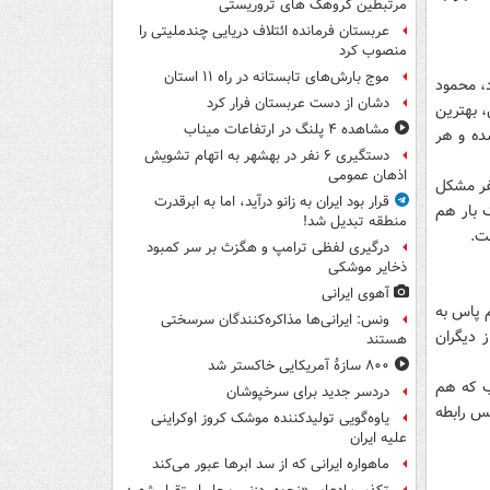
مرتبطین گروهک های تروریستی
عربستان فرمانده ائتلاف دریایی چندملیتی را
منصوب کرد
موج بارش‌های تابستانه در راه ۱۱ استان
انصاری فرد، محمود
دشان از دست عربستان فرار کرد
های متفاوت به دنیا آمده اند. پروین و خوردبین طی ۳۰سال، بهترین
مشاهده ۴ پلنگ در ارتفاعات میناب
ده و هر
دستگیری ۶ نفر در بهشهر به اتهام تشویش
اذهان عمومی
فر مشکل
قرار بود ایران به زانو درآید، اما به ابرقدرت
ک بار هم
منطقه تبدیل شد!
ت.
درگیری لفظی ترامپ و هگزث بر سر کمبود
ذخایر موشکی
آهوی ایرانی
یم پاس به
ونس: ایرانی‌ها مذاکره‌کنندگان سرسختی
 دیگران
هستند
۸۰۰ سازۀ آمریکایی خاکستر شد
سب که هم
دردسر جدید برای سرخپوشان
یس رابطه
یاوه‌گویی تولیدکننده موشک کروز اوکراینی
علیه ایران
ماهواره ایرانی که از سد ابرها عبور می‌کند