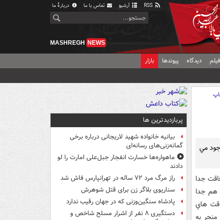
RSS
آرشیو
تماس با ما
دربارهٔ ما
MASHREGH
NEWS
یلم
دیدگاه
پیوندها
بازار
اپ
پربازدیدترین ها
بیانیه خانواده شهید لاریجانی درباره برخی
گمانه‌زنی‌های رسانه‌ای
وجود مي
ماهواره‌ها خسارت انفجار جبل‌علی امارت را لو
دادند
فاقت جدا
راز مرگ مرد ۷۲ ساله در تهرانپارس فاش شد
سناریوی بلاگر زن برای قتل شوهرش
 هم جدا
پادشاه سنگین‌وزنی که در جهان رقیب ندارد
اقت هاي
دستگیری ۸ نفر از اشرار مسلح شاخص و
منجر به