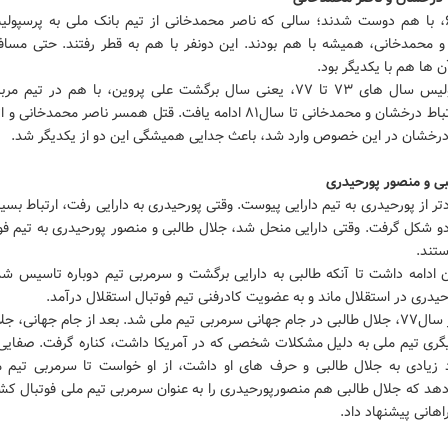
از سال۶۱، با هم دوست شدند؛ سالی که ناصر محمدخانی از تیم بانک ملی به پرسپو
 محمدخانی، همیشه با هم بودند. این دونفر با هم به قطر رفتند. حتی مسا
 ها هم با یکدیگر بود.
در پرسپولیس سال های ۷۳ تا ۷۷، یعنی سال برگشت علی پروین، با هم در تیم
کردند. ارتباط درخشان و محمدخانی تا سال۸۱ ادامه یافت. قتل همسر ناصر محمدخا
درخشان در این خصوص وارد شد، باعث جدایی همیشگی این دو از یکدیگر شد.
بی و منصور پورحیدری
تر از پورحیدری به تیم دارایی پیوست. وقتی پورحیدری به دارایی رفت، ارتباط بسی
دو شکل گرفت. وقتی دارایی منحل شد، جلال طالبی و منصور پورحیدری به تیم فوت
ستند.
ن ادامه داشت تا آنکه طالبی به دارایی برگشت و سرمربی تیم دوباره تاسیس شده
یدری در استقلال ماند و به عضویت کادرفنی تیم فوتبال استقلال درآمد.
بعدها در سال۷۷، جلال طالبی در جام جهانی سرمربی تیم ملی شد. بعد از جام جهانی، ج
یگری تیم ملی به دلیل مشکلات شخصی که در آمریکا داشت، کناره گرفت. صفایی 
د زیادی به جلال طالبی و حرف های او داشت، از او خواست تا سرمربی تیم مل
دهد که جلال طالبی هم منصورپورحیدری را به عنوان سرمربی تیم ملی فوتبال کشو
هانی پیشنهاد داد.