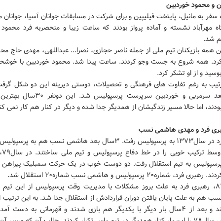
ن و محمود خوردبین
 سفر به مانیل، پایتخت فیلیپین و برای شرکت در مسابقات جوانان آسیا، جوانان
اه مهرآباد نشسته و آماده پرواز بودند که ساعت زیبا و منحصربه فرد محمود 
 همه بازیکنان تیم ملی از جمله ناصر حجازی، نصرا... عبداللهی، مهدی حاج محمد
د. همه شروع به جست وجو کردند. ساعت پیدا شد. محمود خوردبین با خوشحا
بوسید و از او تشکر کرد.
رتیب به رغم تفاوت های فرهنگی و تحصیلات، دوستی دیرینه این دو شکل گرفت
۱۰سال بعد سرمربی و خوردبین سرپرست پرسپولیس شد
دند، اما حالا مسیر زندگیشان از همدیگر جدا شده و دیگر در کنار هم کار نمی کن
بری فرد و مهدی هاشمی نسب
رهبری فرد در سال۱۳۷۳ به پرسپولیس رفت. ۳سال بعد هاشمی نسب هم به پر
دومدافع
 فرد، شماره۲۰ پرسپولیس و هاشمی نسب شماره۲۰ استقلال شد.
در سال۸۲، رهبری فرد به علت بروز مشکلات با مدیریت وقت پرسپولیس از این تیم
 هم به علت پایان یافتن دوران قراردادش از استقلال جدا شد. به این ترتیب ا
پاس رفتند و بعد از ۴سال بار دیگر با یکدیگر هم بازی شدند و قهرمانی به دست آ
پرسپولیس سال۷۸ را این بار کنار همدیگر در تیم پاس تکرار کردند. جالب آن که مسیر آن