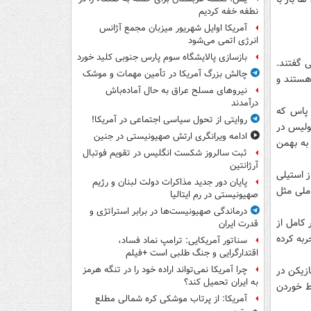
نطفه خفه کردیم
آمریکا اوایل شهریور میزبان مجمع آژانس
انرژی اتمی می‌شود
بازسازی پالایشگاه سوم پارس جنوبی کلید خورد
 گفتند.
چالش بزرگ آمریکا در تأمین مهمات و موشک
 هستند و
نیروهای مسلح عراق به حال آماده‌باش
درآمدند
سیدند و بازهم هر دو در سال۷۱ از تیم پاس که
روایتی از تحول سیاسی اجتماعی در آمریکا!
پولیس در
ادامه ویرانگری ارتش صهیونیستی در جنین
 به بهمن
ثبت سالروز شکست انگلیس در تقویم فوتبال
آرژانتین
ز استیلی
پایان دور جدید مذاکرات دولت لبنان و رژیم
ملی مثل
صهیونیستی در رم ایتالیا
درماندگی صهیونیست‌ها در برابر استراتژی و
 کامل از
قدرت ایران
ربه کرده
سناتور آمریکایی: ترامپ نماد فساد،
اقتدارگرایی و جنگ طلبی است +فیلم
ازیکن در
چرا آمریکا نمی‌تواند اراده خود را در تنگه هرمز
به ایران تحمیل کند؟
ط خوردن
آمریکا: از پرتاب موشکی کره شمالی مطلع