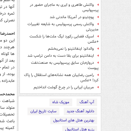
واکنش طاهری و ایری به ماجرای حضور در
پرسپولیس
ثمره درخش
پوچتینو در آمریکا ماندنی شد
نصرتی کمر
واکنش رسمی پرسپولیس به شایعه تغییرات
مدیریتی
احمدرضا ع
اسپک فضایی رکورد لیگ ملت‌ها را شکست
این دو م
+عکس
هرچند در
والدانو: اینفانتینو را نمی‌بخشم
ها کوتاه ب
اینفانتینو برای بقا دست به دامن ترامپ شد
بعد از آن
دروازه‌بان سابق پرسپولیس به صنعت‌نفت
در تمام 
پیوست
بوده، از 
رامین رضاییان همه نشانه‌های استقلال را پاک
عابدزاده 
کرد! +عکس
مربیان ایرانی را در چرخ گوشت انداختیم
محمدحسین
شباهت ها
آپ آهنگ
موزیک شاه
متولد سال۱۳۳۴ است و زادمهر ۱۳۳۵. آنها بهترین اتومبیل های زمان خود را س
دانلود آهنگ جدید
سایت تاریخ ایران
تحصیلات ب
بهترین هتل های استانبول
کمیته پی
رزرو هتل استانبول