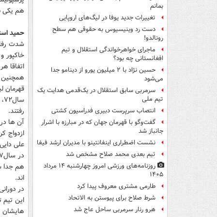
بمانم
هم یکی بو
تغییرات جدید یوفا در لیگ‌های اروپایی
دست رد وینیسیوس به حقوقی هم سطح
حمید است
رونالدو!
شدت رفاق
ماجرای خواهرخواندگی استقلال و تیم
خاکپور و 
افغانستانی چه بود؟
اتفاقا هر دو از سال۶۸ پ
حسین نژاد با ۲ میلیون یورو از دینامو جدا
می‌شود
قهرمان لی
سرمربی سابق استقلال در یک‌قدمی هدایت یک
سا
تیم ملی
رفتند.
انتصاب سرپرست دبیری فدراسیون کشتی
آن ها در 
گفت‌وگو با قهرمان جهان که در مبارزه با اشرار
جانباز شد
ازدواج ک
نشست اضطراری اینفانتینو با مدیران ارشد فیفا
علی دایی
تیم بعدی محمد صلاح مشخص شد
هم جدا شد
روزنامه‌های ورزشی امروز چهارشنبه ۱۴ مرداد
۱۴۰۵
اند.
طارمی مشتری معروف پیدا کرد
در دورانی
شرط صلاح برای پیوستن به الاتحاد
این تیم 
هرو رنار سرمربی ساحل عاج شد
هایشان ه