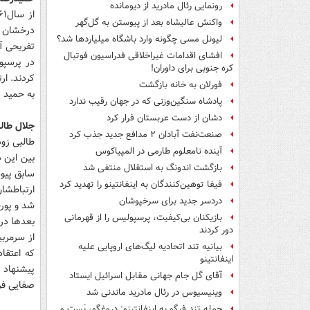
رونمایی رئال مادرید از دیومانده
واکنش عالیشاه بعد از پیوستن به گل‌گهر
درخشان و
لیونل مسی چگونه وارد باشگاه میلیاردها شد؟
تفریحی آن
افشای اقدامات غیراخلاقی فدراسیون فوتبال
کره جنوبی برای داوران!
فورلان به خانه بازگشت
به حمید 
پادشاه سنگین‌وزنی که در جهان رقیب ندارد
دشان از دست عربستان فرار کرد
جلال طال
صنعت‌نفت آبادان ۲ مدافع جدید جذب کرد
طالبی زود
آینده نامعلوم طارمی در المپیاکوس
بین این 
بازگشت اندونگ به استقلال منتفی شد
سابق پیو
فیفا توهین‌کنندگان به اینفانتینو را تهدید کرد
ارتباطشا
دردسر جدید برای سرخپوشان
شد و پورح
بازیکنان بی‌کیفیت، پرسپولیس را از قهرمانی
دور کردند
از سرمرب
بیانیه تند اتحادیه لیگ‌های اروپایی علیه
که اعتقا
اینفانتینو
پیشنهاد 
آقای گل جام جهانی مقابل اسرائیل ایستاد
صفایی فرا
وینیسیوس در رئال مادرید ماندنی شد
حمله تند فیگو به اینفانتینو: دروغگو، پَست‌ و