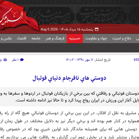
پنجشنبه ۱۵ مرداد ۱۴۰۵ -
Aug 6 2026
ی
دفاع و امنیت
جهاد و مقاومت
حسینیه
فرهنگ و هنر
جامعه
اقتصاد
عکس و ف
69
تاریخ انتشار:
۷ مهر ۱۳۹۰ - ۱۶:۰۲
۱ نظر
چ
دوستي هاي نافرجام دنياي فوتبال
وستان فوتبالي و رفاقتي كه بين برخي از بازيكنان فوتبال در اردوها و سفرها به 
وايل آغاز اين ورزش در ايران رواج پيدا كرد و تا حالا نيز ادامه داشته است.
مشرق به نقل از افكار، در اين بين برخي از دوستان فوتبالي هيچ گاه از راه ر
مواره در كنار هم بوده اند و برخي ديگر نيز به دلايل مختلف در طول زمان از
 دوستی هایی که برای همیشه ماندگار شد اولين خبري بود كه در خصوص رف
فوتبال منتشر شد و در بخش دوم اين گزارش به رفاقت هايي مي پردازيم كه 