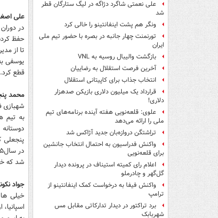
علی نعمتی شاگرد دژاگه در لیگ ستارگان قطر
شد
علی اصغر
ونگر هم پشت اینفانتینو را خالی کرد
در دوران 
تورنمنت چهار جانبه در بصره با حضور تیم ملی
حفظ کردند
ایران
تا از مدی
بازگشت والیبال روسیه به VNL
یوسفی به 
آخرین فرصت استقلال به رضاییان
قطع کرد. 
انتخاب جذاب برای کاپیتانی استقلال
قرارداد یک میلیون دلاری بازیکن صدهزار
محمد پنج
دلاری!
علوی: قلعه‌نویی هفته آینده برنامه‌های تیم
به تیم ه
ملی را ارائه می‌دهد
دوستانه 
تراِشتگن دروازه‌بان جدید آژاکس شد
پنجعلی ک
واکنش فدراسیون به احتمال انتخاب جانشین
برای قلعه‌نویی
شد که خت
اعلام رای کمیته استیناف در پرونده دیدار
گل‌گهر و چادرملو
جواد نکون
واکنش فیفا به درخواست کمک اینفانتینو از
ترامپ
خیلی ها 
برد تراکتور در دیدار تدارکاتی مقابل مس
شهربابک
به اسم مح