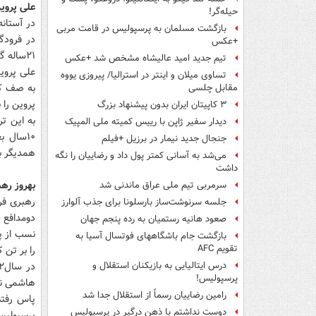
علی پروی
حیله‌گر!
در آستانه
بازگشت مسلمان به پرسپولیس در قامت مربی
در فرودگ
+عکس
۲۱ساله گم شد.
تیم جدید امید عالیشاه مشخص شد +عکس
علی پروین
تساوی میلان و اینتر در استرالیا/ پیروزی یووه
به صف کر
مقابل چلسی
پروین را 
۳ کاپیتان ایران بدون پیشنهاد بزرگ
به این ت
دیدار سفیر ژاپن با رییس کمیته ملی المپیک
جنجال جدید نیمار در برزیل +فیلم
همدیگر بو
می‌شد به آسانی کمتر پول داد و رضاییان را نگه
داشت
بهروز ره
سرمربی تیم ملی عراق ماندنی شد
جلسه سرنوشت‌ساز بارسلونا برای جذب آلوارز
صعود هانیه رستمیان به رده پنجم جهان
بازگشت جام باشگاههای فوتسال آسیا به
تقویم AFC
را بر تن کردند. رهبری
درس ایتالیایی‌ به بازیکنان استقلال و
پرسپولیس!
هاشمی نسب
رامین رضاییان رسماً از استقلال جدا شد
دوست نداشتم با ذهن درگیر در پرسپولیس