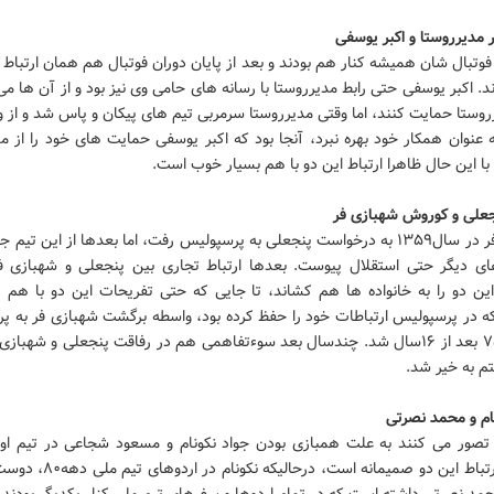
 مدیرروستا و اکبر یوسفی
فوتبال شان همیشه کنار هم بودند و بعد از پایان دوران فوتبال هم همان ارتباط 
. اکبر یوسفی حتی رابط مدیرروستا با رسانه های حامی وی نیز بود و از آن ها 
رروستا حمایت کنند، اما وقتی مدیرروستا سرمربی تیم های پیکان و پاس شد و از و
عنوان همکار خود بهره نبرد، آنجا بود که اکبر یوسفی حمایت های خود را از م
با این حال ظاهرا ارتباط این دو با هم بسیار خوب است.
علی و کوروش شهبازی فر
شهبازی فر در سال۱۳۵۹ به درخواست پنجعلی به پرسپولیس رفت، اما بعدها از این تیم
ای دیگر حتی استقلال پیوست. بعدها ارتباط تجاری بین پنجعلی و شهبازی فر
این دو را به خانواده ها هم کشاند، تا جایی که حتی تفریحات این دو با هم 
ه در پرسپولیس ارتباطات خود را حفظ کرده بود، واسطه برگشت شهبازی فر به پ
در سال۷۵ بعد از ۱۶سال شد. چندسال بعد سوءتفاهمی هم در رفاقت پنجعلی و شهبازی
م به خیر شد.
ام و محمد نصرتی
تصور می کنند به علت همبازی بودن جواد نکونام و مسعود شجاعی در تیم او
اسپانیا، ارتباط این دو صمیمانه است، درح
مد نصرتی داشته است که در تمام اردوها و سفرهای تیم ملی کنار یکدیگر بودند.