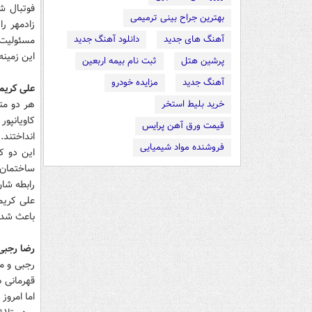
فوتبال ش
بهترین جراح بینی ترمیمی
زادمهر ر
آهنگ های جدید
دانلود آهنگ جدید
مسئولیت د
این زمینه
پرشین هتل
ثبت نام بیمه اربعین
آهنگ جدید
مزایده خودرو
علی کریمی
خرید بلیط استخر
کاویانپو
قیمت ورق آهن پرایس
انداختند.
فروشنده مواد شیمیایی
این دو ک
ساختمان 
رابطه شان شکراب
علی کریم
باعث شد ک
رضا رجبی
قهرمانی 
اما امرو