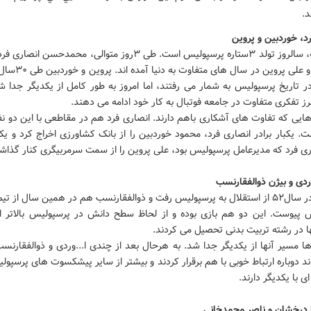
.
د، خوردبين و پروين
این هفته، سالروز تولد ۳ستاره پرسپولیس است. طی ۳روز متوالی، محمدحسن 
خوردبین و علی پروین در سال 
ر تاریخ پرسپولیس به شمار می رفتند، اما امروز به طور کامل از یکدیگر جدا ش
رز تفکری متفاوت در جامعه فوتبال به کار خود ادامه می دهند.
هایی که تفاوت های آشکاری باهم دارند. انصاری فرد هم در مقاطعی با این دو ن
. یکبار برادر انصاری فرد، محمود خوردبین را از بانک کشاورزی اخراج کرد و ی
ری فرد که مدیرعامل پرسپولیس بود، علی پروین را از سمت سرمربیگری کنار گذاش
وردی و بیژن ذوالفقارنسب
ا...وردی در سال۵۲ از استقلال به پرسپولیس رفت و ذوالفقارنسب هم در همین سال از ت
 پیوست. این دو هم بازی بوده و از لحاظ سطح دانش در پرسپولیس بالاتر از
ها در رشته تربیت بدنی تحصیل می کردند.
ها مسیر آنها از یکدیگر جدا شد. به هرحال بعد از چندی ا...وردی و ذوالفقارن
 دوباره ارتباط خوبی با هم برقرار کردند و بیشتر از سایر پیشکسوت های پرسپول
ی با یکدیگر دارند.
درخشان و ناصر محمدخانی