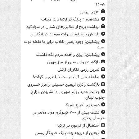
۱۴۰۵
آهوی ایرانی
مشاهده ۴ پلنگ در ارتفاعات میناب
برداشت برنج از شالیزارهای شمال در سوادکوه
افزایش بی‌سابقه سرقت سوخت در انگلیس
پزشکیان: وجود رهبر انقلاب برای ما نقطه قوت
است
پزشکیان: ایران را همه مردم نگه داشتند
بازگشت زوار اربعین از مرز مهران
تمرین رزمی تکاوران ارتش
صاعقه جان فوتبالیست تایلندی را گرفت!
بازگشت زائران اربعین حسینی از مرز خسروی
جنایت جدید رژیم صهیونی؛ آتش‌زدن مزارع
جنوب لبنان
دومینوی اخراج آمریکا
کشف بیش از ۷۰۰ کیلوگرم مواد مخدر در
خراسان رضوی
استقبال از فرعون در ترکیه
اربعین از دریچه چشم یک خبرنگار روسی