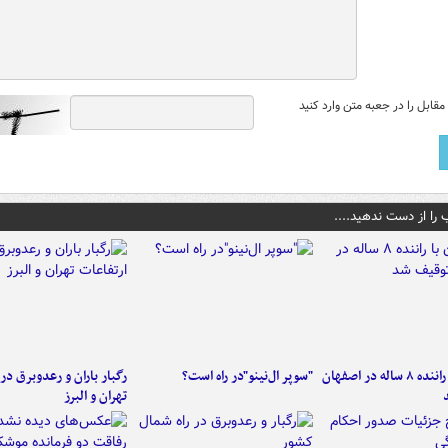
قابل را در جعبه متن وارد کنید
 را از دست ندهید....
کامیون با راننده ۸ ساله در اصفهان
"سوپر ال‌نینو"در راه است؟
رگبار باران و رعدوبرق در 
تهران و البرز