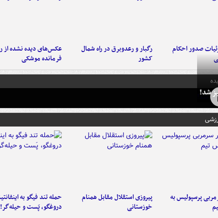
ئیات صدور احکام
رگبار و رعدوبرق در راه شمال
عکس‌های دیده نشده از ر
ی
کشور
فرمانده‌ موشکی
ده
ز شد!
رزشی
ربی پرسپولیس به
پیروزی استقلال مقابل همنام
حمله تند فیگو به اینفانتین
م
خوزستانی
دروغگو، پَست‌ و حیله‌گر!