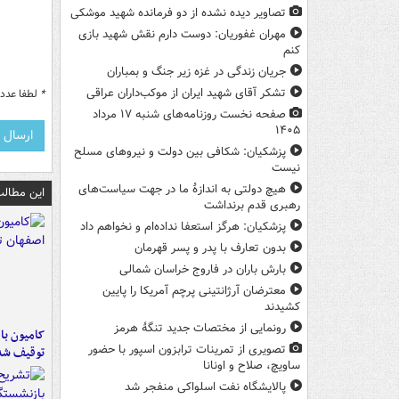
تصاویر دیده‌ نشده از دو فرمانده شهید موشکی
مهران غفوریان: دوست دارم نقش شهید بازی
کنم
جریان زندگی در غزه زیر جنگ و بمباران
تشکر آقای شهید ایران از موکب‌داران عراقی
*
لطفا عدد م
صفحه نخست روزنامه‌های شنبه ۱۷ مرداد
۱۴۰۵
پزشکیان: شکافی بین دولت و نیروهای مسلح
نیست
هیچ دولتی به اندازۀ ما در جهت سیاست‌های
این مطالب
رهبری قدم برنداشت
پزشکیان: هرگز استعفا نداده‌ام و نخواهم داد
بدون تعارف با پدر و پسر قهرمان
بارش باران در فاروج خراسان شمالی
معترضان آرژانتینی پرچم آمریکا را پایین
کشیدند
رونمایی از مختصات جدید تنگۀ هرمز
تصویری از تمرینات ترابزون اسپور با حضور
توقیف شد
ساویچ، صلاح و اونانا
پالایشگاه نفت اسلواکی منفجر شد