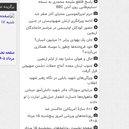
پاسخ قاطع ملیحه محمدی به نسخه
برگزیده 
تسلیم‌طلبی روی آنتن BBC
حرم امیرالمومنین محیای آخر صفر شد
ادامه ویرانگری ارتش صهیونیستی در جنین
حضور کودکان اوتیسمی در مراسم جاماندگان
اربعین
جان یک یهودی برابر ۱۰ میلیون انسان؟
خود فروخته‌ها چطور با موساد همکاری
می‌کردند؟
مرداد ۱۴۰۵
حال و هوای سامرا بعد از ایام اربعین
جنوب لبنان مجدد آماج حملات دشمن صهیونی
قرار گرفت
ویژگی‌های شهید بابایی در نگاه رهبر شهید
انقلاب
مرثیه‌ی سوزناک مادر شهید دانش‌آموز مینابی
ماهواره‌ها خسارت انفجار جبل‌علی امارت را لو
دادند
۸۰۰ سازۀ آمریکایی خاکستر شد
روزنامه‌های ورزشی امروز پنج‌شنبه ۱۵ مرداد
۱۴۰۵
صفحه نخست روزنامه‌های پنجشنبه ۱۵ مرداد