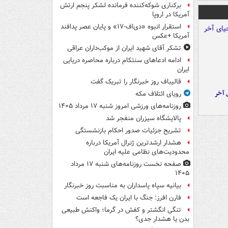
برکناری شوکه‌کننده فرمانده لشکر پنجم ارتش
آمریکا در اروپا
استقرار انبوه «دی‌اف‑۱۷» و پایان عصر پدافند
آمریکا +عکس
تشکر آقای شهید ایران از موکب‌داران عراقی
ادامه ادعاهای سنتکام درباره محاصره دریایی
ایران
قالیباف روز خبرنگار را تبریک گفت
 آخر
رویای ائتلاف مکه
روزنامه‌های ورزشی امروز ‌شنبه ۱۷ مرداد ۱۴۰۵
پالایشگاه سیزران منفجر شد
تشریح جزئیات صدور احکام بازنشستگی
هشدار ارشدترین ژنرال آمریکا درباره
محدودیت‌های نظامی علیه ایران
صفحه نخست روزنامه‌های شنبه ۱۷ مرداد
۱۴۰۵
بیانیه سپاه پاسداران به مناسبت روز خبرنگار
فارن افرز: جنگ با ایران یک فاجعه است
تنگی انگشتر و کفش در گرما؛ واکنش طبیعی
بدن یا هشدار جدی؟