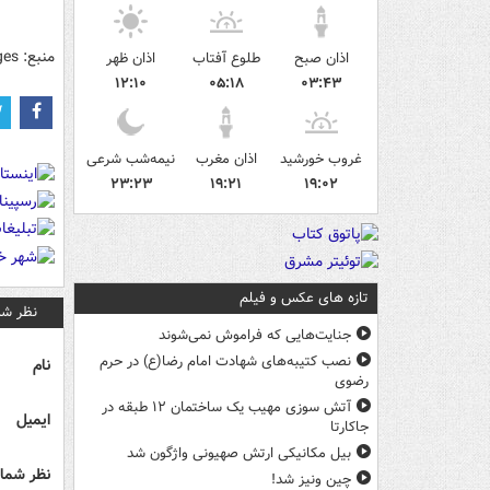
منبع: gettyimages
اذان صبح
طلوع آفتاب
اذان ظهر
۱۲:۱۰
۰۵:۱۸
۰۳:۴۳
غروب خورشید
اذان مغرب
نیمه‌شب شرعی
۲۳:۲۳
۱۹:۲۱
۱۹:۰۲
تازه های عکس و فیلم
نظر شم
جنایت‌هایی که فراموش نمی‌شوند
نصب کتیبه‌های شهادت امام رضا(ع) در حرم
نام
رضوی
آتش سوزی مهیب یک ساختمان ۱۲ طبقه در
ایمیل
جاکارتا
بیل مکانیکی ارتش صهیونی واژگون شد
نظر شما 
چین ونیز شد!