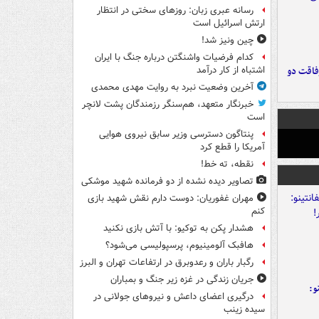
رسانه عبری زبان: روزهای سختی در انتظار
ارتش اسرائیل است
چین ونیز شد!
کدام فرضیات واشنگتن درباره جنگ با ایران
فاقت دو
اشتباه از کار درآمد
آخرین وضعیت نبرد به روایت مهدی محمدی
خبرنگار متعهد، هم‌سنگر رزمندگان پشت لانچر
است
پنتاگون دسترسی وزیر سابق نیروی هوایی
آمریکا را قطع کرد
نقطه، ته خط!
تصاویر دیده‌ نشده از دو فرمانده شهید موشکی
مهران غفوریان: دوست دارم نقش شهید بازی
کنم
هشدار پکن به توکیو: با آتش بازی نکنید
هافبک آلومینیوم، پرسپولیسی می‌شود؟
رگبار باران و رعدوبرق در ارتفاعات تهران و البرز
جریان زندگی در غزه زیر جنگ و بمباران
و:
درگیری اعضای داعش و نیروهای جولانی در
سیده زینب