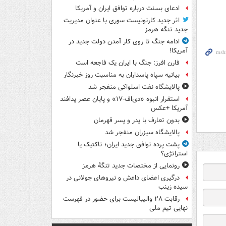
ادعای بسنت درباره توافق ایران و آمریکا
اثر جدید کارتونیست سوری با عنوان مدیریت
جدید تنگه هرمز
ادامه جنگ تا روی کار آمدن دولت جدید در
آمریکا!
فارن افرز: جنگ با ایران یک فاجعه است
بیانیه سپاه پاسداران به مناسبت روز خبرنگار
پالایشگاه نفت اسلواکی منفجر شد
استقرار انبوه «دی‌اف‑۱۷» و پایان عصر پدافند
آمریکا +عکس
بدون تعارف با پدر و پسر قهرمان
پالایشگاه سیزران منفجر شد
پشت پرده توافق جدید ایران؛ تاکتیک یا
استراتژی؟
رونمایی از مختصات جدید تنگۀ هرمز
درگیری اعضای داعش و نیروهای جولانی در
سیده زینب
رقابت ۲۸ والیبالیست برای حضور در فهرست
نهایی تیم ملی