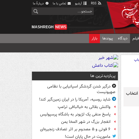
RSS
آرشیو
تماس با ما
دربارهٔ ما
MASHREGH
NEWS
یلم
دیدگاه
پیوندها
بازار
اپ
پربازدیدترین ها
درگیر شدن گردشگر اسپانیایی با نظامی
صهیونیست
انتخاب
شاید روسیه، آمریکا را در ایران زمین‌گیر کند!
واکنش بقائی به خیالبافی ترامپ
پاسخ منفی یک لژیونر به باشگاه پرسپولیس
انفجار بزرگ در شهر المخا یمن
۶ فوتی و ۵ مصدوم بر اثر تصادف زنجیره‌ای
ماموریت در حال پایان است!