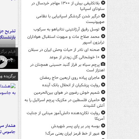
بلاتکلیفی بیش از ۱۳۰۰ مهاجر خردسال در
سئوتای اسپانیا
درگیر شدن گردشگر اسپانیایی با نظامی
صهیونیست
توسل رفیق آرژانتینی نتانیاهو به سرکوب
تشریح جز
بازنشستگ
محمد صلاح مات و مبهوت استقبال هواداران
ترابزون اسپور
صحنه ای نادر از حیات وحش ایران در سبلان
فیلم برگزی
۱۰ خوشحالی گل زودتر از موعد
چین ونی
پرچم سیاه بر فراز گنبد حسینی همچنان در
اهتزاز است
برگزیده و
ماجرای پیاده روی اربعین حاج رمضان
روایت پزشکیان از انحلال بانک آینده
شمیم خوش رضوی در هوای بین‌الحرمین
حامیان فلسطین در مکزیک پرچم اسرائیل را به
آتش کشیدند
روایت تکان‌دهنده دانش‌آموز مینابی از جنایت
آمریکا
هشدار سرم
بوسه‌ پدر بر پای پسر شهیدش
جاسوس تی
عبور از خط قرمز ایران یعنی مرگ!