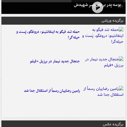
بوسه‌ پدر بر پای پسر شهیدش
برگزیده ورزشی
حمله تند فیگو به اینفانتینو: دروغگو، پَست‌ و
حیله‌گر!
جنجال جدید نیمار در برزیل +فیلم
رامین رضاییان رسماً از استقلال جدا شد
برگزیده عکس