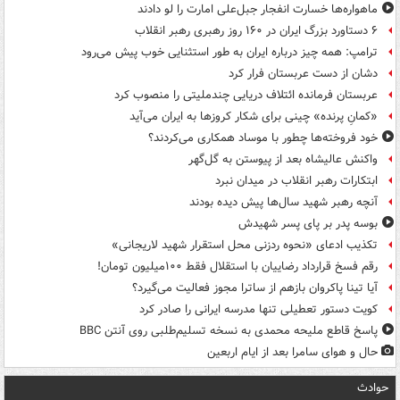
ماهواره‌ها خسارت انفجار جبل‌علی امارت را لو دادند
۶ دستاورد بزرگ ایران در ۱۶۰ روز رهبری رهبر انقلاب
ترامپ: همه چیز درباره ایران به طور استثنایی خوب پیش می‌رود
دشان از دست عربستان فرار کرد
عربستان فرمانده ائتلاف دریایی چندملیتی را منصوب کرد
«کمانِ پرنده» چینی برای شکار کروزها به ایران می‌آید
خود فروخته‌ها چطور با موساد همکاری می‌کردند؟
واکنش عالیشاه بعد از پیوستن به گل‌گهر
ابتکارات رهبر انقلاب در میدان نبرد
آنچه رهبر شهید سال‌ها پیش دیده بودند
بوسه‌ پدر بر پای پسر شهیدش
تکذیب ادعای «نحوه ردزنی محل استقرار شهید لاریجانی»
رقم فسخ قرارداد رضاییان با استقلال فقط ۱۰۰میلیون تومان!
آیا تینا پاکروان بازهم از ساترا مجوز فعالیت می‌گیرد؟
کویت دستور تعطیلی تنها مدرسه ایرانی را صادر کرد
پاسخ قاطع ملیحه محمدی به نسخه تسلیم‌طلبی روی آنتن BBC
حال و هوای سامرا بعد از ایام اربعین
حوادث