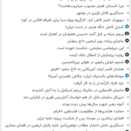
چرا تابستان فصل محبوب میکروب‌هاست؟
دستگیری قاتل فراری در نوشهر
نیویورک تایمز فاش کرد: کارگروه ویژه سیا برای تفرقه افکنی در کوبا
کنترل کامل تنگه هرمز در دست ایران!
پرچم سیاه بر فراز گنبد حسینی همچنان در اهتزاز است
ماجرای پیاده روی اربعین حاج رمضان
این دیپلماسی نمایشی، شکست خورده است
روایت پزشکیان از انحلال بانک آینده
شمیم خوش رضوی در هوای بین‌الحرمین
هشدار افسر ارشد آمریکایی به کاخ سفید +فیلم
موشک‌های بالستیک ایران؛ چالش راهبردی آمریکا
باید افراد کارآمدتر را به کار گرفت
حامیان فلسطین در مکزیک پرچم اسرائیل را به آتش کشیدند
دبیرکل سازمان ملل باز هم خواستار آتش‌بس فوری در اوکراین شد
آنچه رهبر شهید سال‌ها پیش دیده بودند
حمایت هلندی‌ها از مظلومیت فلسطین +فیلم
افشای برکناری در موساد پس از شکست پروژه علیه ایران
دستگیری عامل انتشار مطالب توهین‌آمیز علیه زائران اربعین در فضای مجازی