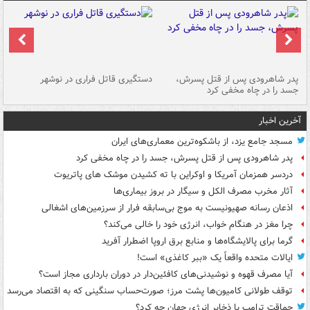
ر
پدر شاهرودی پس از قتل پسرش،
دستگیری قاتل فراری در نوشهر
آت
جسد را در چاه مخفی کرد
دی
آخرین اخبار
مسجد جامع یزد، از باشکوه‌ترین معماری‌های ایران
پدر شاهرودی پس از قتل پسرش، جسد را در چاه مخفی کرد
دردسر همزمان آمریکا و اوکراین با ته کشیدن موشک های پاتریوت
آثار مخرب مصرف الکل و سیگار در بروز بیماری‌ها
اذعان رسانه صهیونیست به موج بی‌سابقه فرار از سرزمین‌های اشغالی
چرا مغز در هنگام خواب، انرژی خود را خالی می‌کند؟
گرما برای پالایشگاه‌ها و منابع برق اروپا اضطرار آفرید
ایالات متحده واقعاً یک «ببر کاغذی» است!
آیا مصرف قهوه و نوشیدنی‌های کافئین‌دار در دوران بارداری مجاز است؟
توقف طولانی کامیون‌ها پشت مرز؛ صورت‌حساب سنگینی که به اقتصاد می‌رسد
حماقت ترامپ با ذخایر انرژی جهان چه کرد؟