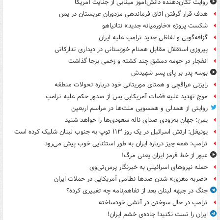
روایت تکان‌دهنده دانش‌آموز مینابی از جنایت آمریکا
هدف قرار گرفتن اتاق‌ فرماندهی مزدوران عربستان در یمن
شکست پروژه «خاورمیانه جدید» نتانیاهو
گزافه‌گویی و لفاظی جدید ترامپ علیه ایران
پیروزی استقلال مقابل همنام خوزستانی در دیداری تدارکاتی
انفجار در حومه دمشق چند کشته و زخمی برجا گذاشت
بوسه‌ پدر بر پای پسر شهیدش
رایزنی عراقچی و همتای موریتانی خود درباره تحولات منطقه
موج تهدید علیه قضات آمریکایی پس از صدور حکم علیه ترامپ
روایتی از همدلی و همسویی ملت‌ها در مراسم اربعین
یمن: جهان به‌زودی صدای ناله سعودی‌ها را خواهد شنید
یونیفل: ارتش اسرائیل در یک روز ۱۱۳ توپ به جنوب لبنان شلیک کرده است
ترامپ: همه چیز درباره ایران به طور استثنایی خوب پیش می‌رود
عبور از خط قرمز ایران یعنی مرگ!
حمله نیروهای اسرائیلی به خبرنگار پرس‌تی‌وی
«ضربه مغزی» شدن صدها نظامی آمریکایی در حملات ایران
جنگ در جبهه لبنان بعد از تفاهم‌نامه چه تغییری کرده؟
ترامپ در حال سوختن در آتشی خودساخته
ایران را تست نکنید! جاده‌ی خشم ایران!