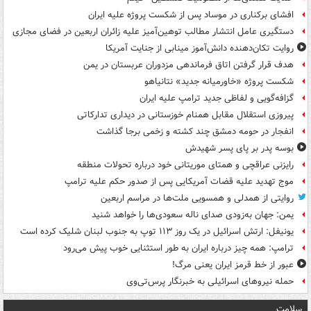
افشای برکناری در موساد پس از شکست پروژه علیه ایران
دستگیری عامل انتشار مطالب توهین‌آمیز علیه زائران اربعین در فضای مجازی
روایت تکان‌دهنده دانش‌آموز مینابی از جنایت آمریکا
هدف قرار گرفتن اتاق‌ فرماندهی مزدوران عربستان در یمن
شکست پروژه «خاورمیانه جدید» نتانیاهو
گزافه‌گویی و لفاظی جدید ترامپ علیه ایران
پیروزی استقلال مقابل همنام خوزستانی در دیداری تدارکاتی
انفجار در حومه دمشق چند کشته و زخمی برجا گذاشت
بوسه‌ پدر بر پای پسر شهیدش
رایزنی عراقچی و همتای موریتانی خود درباره تحولات منطقه
موج تهدید علیه قضات آمریکایی پس از صدور حکم علیه ترامپ
روایتی از همدلی و همسویی ملت‌ها در مراسم اربعین
یمن: جهان به‌زودی صدای ناله سعودی‌ها را خواهد شنید
یونیفل: ارتش اسرائیل در یک روز ۱۱۳ توپ به جنوب لبنان شلیک کرده است
ترامپ: همه چیز درباره ایران به طور استثنایی خوب پیش می‌رود
عبور از خط قرمز ایران یعنی مرگ!
حمله نیروهای اسرائیلی به خبرنگار پرس‌تی‌وی
سلامت