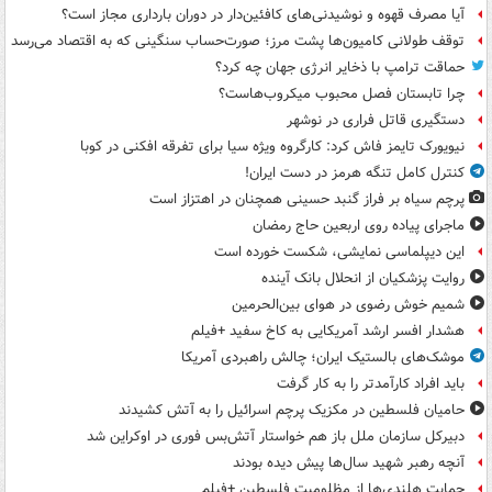
آیا مصرف قهوه و نوشیدنی‌های کافئین‌دار در دوران بارداری مجاز است؟
توقف طولانی کامیون‌ها پشت مرز؛ صورت‌حساب سنگینی که به اقتصاد می‌رسد
حماقت ترامپ با ذخایر انرژی جهان چه کرد؟
چرا تابستان فصل محبوب میکروب‌هاست؟
دستگیری قاتل فراری در نوشهر
نیویورک تایمز فاش کرد: کارگروه ویژه سیا برای تفرقه افکنی در کوبا
کنترل کامل تنگه هرمز در دست ایران!
پرچم سیاه بر فراز گنبد حسینی همچنان در اهتزاز است
ماجرای پیاده روی اربعین حاج رمضان
این دیپلماسی نمایشی، شکست خورده است
روایت پزشکیان از انحلال بانک آینده
شمیم خوش رضوی در هوای بین‌الحرمین
هشدار افسر ارشد آمریکایی به کاخ سفید +فیلم
موشک‌های بالستیک ایران؛ چالش راهبردی آمریکا
باید افراد کارآمدتر را به کار گرفت
حامیان فلسطین در مکزیک پرچم اسرائیل را به آتش کشیدند
دبیرکل سازمان ملل باز هم خواستار آتش‌بس فوری در اوکراین شد
آنچه رهبر شهید سال‌ها پیش دیده بودند
حمایت هلندی‌ها از مظلومیت فلسطین +فیلم