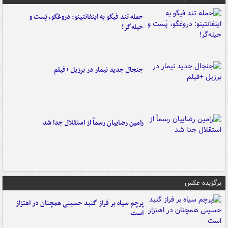
حمله تند فیگو به اینفانتینو: دروغگو، پَست‌ و
حیله‌گر!
جنجال جدید نیمار در برزیل +فیلم
رامین رضاییان رسماً از استقلال جدا شد
برگزیده عکس
پرچم سیاه بر فراز گنبد حسینی همچنان در اهتزاز
است