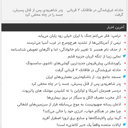
شته
حادثه غرق‌شدگی در طاقانک ۲ قربانی
پدر شاهرودی پس از قتل پسرش،
دس
گرفت
جسد را در چاه مخفی کرد
آخرین اخبار
ترامپ: فکر می‌کنم جنگ با ایران خیلی زود پایان می‌یابد
نیمی از آمریکایی‌ها از تشدید هرج‌ومرج در غرب آسیا می‌ترسند
از حذف نام همسر تا تغییر نام خانوادگی؛ اما و اگرهای تعویض شناسنامه
نمایی زیبا از تنگه کریان جزیره قشم
رکوردشکنی پیش‌فروش جدیدترین گوشی‌های تاشوی سامسونگ
حادثه غرق‌شدگی در طاقانک ۲ قربانی گرفت
مسجد جامع یزد، از باشکوه‌ترین معماری‌های ایران
پدر شاهرودی پس از قتل پسرش، جسد را در چاه مخفی کرد
دردسر همزمان آمریکا و اوکراین با ته کشیدن موشک های پاتریوت
آثار مخرب مصرف الکل و سیگار در بروز بیماری‌ها
اذعان رسانه صهیونیست به موج بی‌سابقه فرار از سرزمین‌های اشغالی
چرا مغز در هنگام خواب، انرژی خود را خالی می‌کند؟
گرما برای پالایشگاه‌ها و منابع برق اروپا اضطرار آفرید
ایالات متحده واقعاً یک «ببر کاغذی» است!