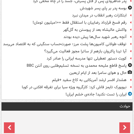
پدر شاهرودی پس از قتل پسرش، جسد را در چاه مخفی کرد
بوسه‌ پدر بر پای پسر شهیدش
ابتکارات رهبر انقلاب در میدان نبرد
رقم فسخ قرارداد رضاییان با استقلال فقط ۱۰۰میلیون تومان!
واکنش عالیشاه بعد از پیوستن به گل‌گهر
آنچه رهبر شهید سال‌ها پیش دیده بودند
توقف طولانی کامیون‌ها پشت مرز؛ صورت‌حساب سنگینی که به اقتصاد می‌رسد
آیا تینا پاکروان بازهم از ساترا مجوز فعالیت می‌گیرد؟
کویت دستور تعطیلی تنها مدرسه ایرانی را صادر کرد
پاسخ قاطع ملیحه محمدی به نسخه تسلیم‌طلبی روی آنتن BBC
حال و هوای سامرا بعد از ایام اربعین
هشدار افسر ارشد آمریکایی به کاخ سفید +فیلم
نیویورک تایمز فاش کرد: کارگروه ویژه سیا برای تفرقه افکنی در کوبا
ایران را تست نکنید! جاده‌ی خشم ایران!
حوادث