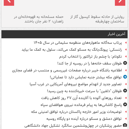
روایتی از حادثه سقوط کپسول گاز از
حمله مسلحانه به قهوه‌خانه‌ای در
عا
ساختمان چهارطبقه
زاهدان؛ ۲ نفر جان باختند
دس
آخرین اخبار
پرتاب سه‌گانه ماهواره‌های منظومه سلیمانی در سال ۱۴۰۵
زلنسکی: پیونگ‌یانگ به مسکو کمک می‌کند، سئول به کمک ما بیاید
نکونام: با چشم باز تراکتور را انتخاب کردم
طوفان سقف خانه‌ها را در روسیه از جا ‌کند!
اطلاعیه باشگاه خیبر درباره صفحات غیررسمی و منتسب در فضای مجازی
توافق مکه بیشتر جنبه نمایشی دارد تا عملیاتی!
تصاویر جدید از انهدام مواضع نیروهای آمریکایی در غرب آسیا
طوفان "دلفین" با سرعت خیره‌کننده به چین رسید!
تعداد روزهای آلوده با آلاینده اُزن ۲۷ روز کاهش یافت
پاسخ کاشانی‌ها به پیام فرمانده نیروی هوافضای سپاه
توضیحات وزیر امور خارجه پاکستان درباره توافق امنیتی مکه
توافق دمشق و مسکو درباره آینده دو پایگاه روسیه
حضور پزشکیان در چهل‌وششمین سالگرد تشکیل جهاد دانشگاهی