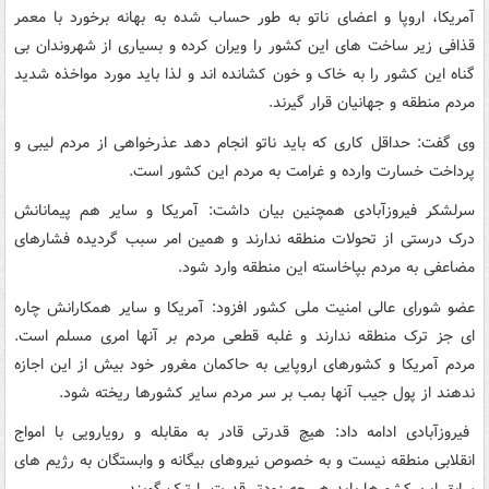
آمریکا، اروپا و اعضای ناتو به طور حساب شده به بهانه برخورد با معمر
قذافی زیر ساخت های این کشور را ویران کرده و بسیاری از شهروندان بی
گناه این کشور را به خاک و خون کشانده اند و لذا باید مورد مواخذه شدید
مردم منطقه و جهانیان قرار گیرند.
وی گفت: حداقل کاری که باید ناتو انجام دهد عذرخواهی از مردم لیبی و
پرداخت خسارت وارده و غرامت به مردم این کشور است.
سرلشکر فیروزآبادی همچنین بیان داشت: آمریکا و سایر هم پیمانانش
درک درستی از تحولات منطقه ندارند و همین امر سبب گردیده فشارهای
مضاعفی به مردم بپاخاسته این منطقه وارد شود.
عضو شورای عالی امنیت ملی کشور افزود: آمریکا و سایر همکارانش چاره
ای جز ترک منطقه ندارند و غلبه قطعی مردم بر آنها امری مسلم است.
مردم آمریکا و کشورهای اروپایی به حاکمان مغرور خود بیش از این اجازه
ندهند از پول جیب آنها بمب بر سر مردم سایر کشورها ریخته شود.
فیروزآبادی ادامه داد: هیچ قدرتی قادر به مقابله و رویارویی با امواج
انقلابی منطقه نیست و به خصوص نیروهای بیگانه و وابستگان به رژیم های