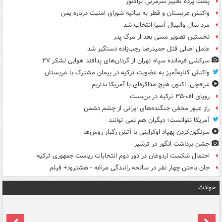
پشت پرده تغییر سرمربی تراکتور
واکنش عربستان و قطر به بیانیه شورای امنیت درباره یمن
مرد سال والیبال آسیا انتخاب شد
نخستین تصویر مسی بعد از مرگ پدر
عامل اصلی قتل حمیدرضا رجب‌زاده دستگیر شد
سرکشی فرمانده سپاه تهران از گردان‌های پدافند هوایی لشکر ۲۷
واکنش کنایه‌آمیز به عضویت ترکیه در پیمان مشترک با عربستان
عراقچی: اکنون هیچ مذاکره‌ای با آمریکا نداریم
رویای اف-۳۵ ترکیه در بن‌بست
راز عبور مخفی جنگنده‌های ایرانی از چشم دشمن
آمریکا نتوانست؛ دیگران هم نمی توانند
سرنگون‌کردن پهپاد اوکراینی با آتش رگبار روس‌ها
جشن برداشت انگور در ترشیز
احتمال شکست اردوغان در دور دوم انتخابات ریاست جمهوری ترکیه
جان باختن چهار نفر در سانحه رانندگی مراغه - هشترود+ فیلم
حوادث