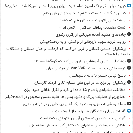
دیوید میلر: اگر جنگ امروز تمام شود، ایران پیروز است و آمریکا شکست‌خورده!
دنیس درگاهی: دوست داشتم در جام جهانی بازی کنم
موشک‌های پاتریوت عربستان هم ته‌ کشید
تست مخفیانه پدافند اسرائیل از ترس ایران
جاده‌های مشهد آماده میزبانی از زائران رضوی
روایت فرزند شهید لاریجانی از واکنش او به ردصلاحیتش
پزشکیان: دشمن کسانی را ترور می‌کنند که گره‌گشا و حلال مسائل و مشکلات
جامعه ما هستند
پزشکیان: دشمن آدم‌هایی را ترور می‌کند که گره‌گشا هستند
توضیحاتی درباره سیستم Van VAR در فوتبال ایران
پاسخ نهایی حسین‌نژاد به پرسپولیس
پزشکیان: برادران ما در نیروهای مسلح کاری کردند کارستان
مخالفت نتانیاهو با طرح ۱۵ ماده ای غزه و تکرار لفاظی علیه ایران
تصاویری از عملیات بزرگ و دقیق یمنی ها علیه دشمن سعودی در المخا+فیلم
حمله وحشیانه صهیونیست به یک فعال زن خارجی در کرانه باختری
گلایه‌های رای دهندگان به ترامپ از قیمت بنزین!
گاردین: حملات یمن نخستین آزمون «توافق مکه» است
واکنش علیرضا دبیر به اخراج یک کشتی‌گیر به خاطر اضافه وزن
عملیات تهاجمی اسرائیل در جنوب غربی سوریه