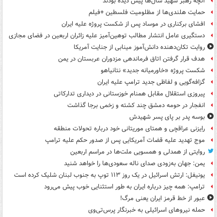
آنچه رهبر شهید سال‌ها پیش دیده بودند
حمایت هلندی‌ها از مظلومیت فلسطین +فیلم
افشای برکناری در موساد پس از شکست پروژه علیه ایران
دستگیری عامل انتشار مطالب توهین‌آمیز علیه زائران اربعین در فضای مجازی
روایت تکان‌دهنده دانش‌آموز مینابی از جنایت آمریکا
هدف قرار گرفتن اتاق‌ فرماندهی مزدوران عربستان در یمن
شکست پروژه «خاورمیانه جدید» نتانیاهو
گزافه‌گویی و لفاظی جدید ترامپ علیه ایران
پیروزی استقلال مقابل همنام خوزستانی در دیداری تدارکاتی
انفجار در حومه دمشق چند کشته و زخمی برجا گذاشت
بوسه‌ پدر بر پای پسر شهیدش
رایزنی عراقچی و همتای موریتانی خود درباره تحولات منطقه
موج تهدید علیه قضات آمریکایی پس از صدور حکم علیه ترامپ
روایتی از همدلی و همسویی ملت‌ها در مراسم اربعین
یمن: جهان به‌زودی صدای ناله سعودی‌ها را خواهد شنید
یونیفل: ارتش اسرائیل در یک روز ۱۱۳ توپ به جنوب لبنان شلیک کرده است
ترامپ: همه چیز درباره ایران به طور استثنایی خوب پیش می‌رود
عبور از خط قرمز ایران یعنی مرگ!
حمله نیروهای اسرائیلی به خبرنگار پرس‌تی‌وی