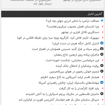
دیزمار مهار شد
مص
آخرین اخبار
حماقت ترامپ با ذخایر انرژی جهان چه کرد؟
چرا تابستان فصل محبوب میکروب‌هاست؟
دستگیری قاتل فراری در نوشهر
نیویورک تایمز فاش کرد: کارگروه ویژه سیا برای تفرقه افکنی در کوبا
کنترل کامل تنگه هرمز در دست ایران!
پرچم سیاه بر فراز گنبد حسینی همچنان در اهتزاز است
ماجرای پیاده روی اربعین حاج رمضان
این دیپلماسی نمایشی، شکست خورده است
روایت پزشکیان از انحلال بانک آینده
شمیم خوش رضوی در هوای بین‌الحرمین
هشدار افسر ارشد آمریکایی به کاخ سفید +فیلم
موشک‌های بالستیک ایران؛ چالش راهبردی آمریکا
باید افراد کارآمدتر را به کار گرفت
حامیان فلسطین در مکزیک پرچم اسرائیل را به آتش کشیدند
دبیرکل سازمان ملل باز هم خواستار آتش‌بس فوری در اوکراین شد