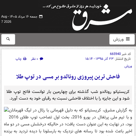
جمعه ۱۶ مرداد ۱۴۰۵ -
Aug
7 2026
ورزش
کد خبر
665940
تاریخ انتشار:
۲۳ آذر ۱۳۹۵ - ۱۵:۱۴
۰ نظر
چاپ
ورزش
فاحش ترین پیروزی رونالدو بر مسی در توپ طلا
کریستیانو رونالدو شب گذشته برای چهارمین بار توانست فاتح توپ طلا
شود و این جایزه را با اختلاف فاحشی نسبت به رقبای خود به دست آورد.
به گزارش مشرق،
کریستیانو که به دلیل قهرمانی با رئال در لیگ قهرمانان
و با تیم ملی پرتغال در یورو 2016، بخت اول تصاحب توپ طلای 2016
بود، در نهایت به این عنوان دست یافت؛ در حالیکه درخشش مسی در دو ماه
اخیر باعث شده بود تا رسانه های نزدیک به بارسلونا با دیده تردید به برنده