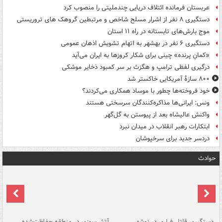
عربستان فرمانده ائتلاف دریایی چندملیتی را منصوب کرد
دستگیری ۸ نفر از اشرار مسلح شاخص و مرتبطین گروهک های تروریستی
موج بارش‌های تابستانه در راه ۱۱ استان
دستگیری ۶ نفر در بهشهر به اتهام تشویش اذهان عمومی
«کمانِ پرنده» چینی برای شکار کروزها به ایران می‌آید
درگیری لفظی ترامپ و هگزث بر سر کمبود ذخایر موشکی
۸۰۰ سازۀ آمریکایی خاکستر شد
خود فروخته‌ها چطور با موساد همکاری می‌کردند؟
ونس: ایرانی‌ها مذاکره‌کنندگان سرسختی هستند
واکنش عالیشاه بعد از پیوستن به گل‌گهر
ابتکارات رهبر انقلاب در میدان نبرد
دردسر جدید برای سرخپوشان
حوادث
دستگیری قاتل فراری در نوشهر
آتش‌سوزی در منطقه حفاظت‌شده