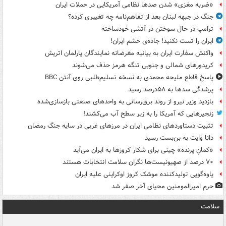
«ضربه مغزی» شدن صدها نظامی آمریکایی در حملات ایران
جنگ در جبهه لبنان بعد از تفاهم‌نامه چه تغییری کرده؟
ترامپ در حال سوختن در آتشی خودساخته
ایران را تست نکنید! جاده‌ی خشم ایران!
واکنش سفارت ایران به بیانیه مغرضانه نمایندگان پارلمان اتریش
کریدورهای شمالی و جنوبی تنگه هرمز حذف می‌شوند
پاسخ قاطع ملیحه محمدی به نسخه تسلیم‌طلبی روی آنتن BBC
پرشدگی سدها به ۵۸درصد رسید
بازدید وزیر نیرو از روند برق‌رسانی به واحدهای صنعتی بازسازی‌شده
زنجیرهایی که آمریکا را به زیر سطح آب می‌کشند!
تثبیت دستاوردهای نظامی ایران در مرزهای غربی در سایه جنگ رمضان
دانا وایت به بن‌بست رسید
«کمانِ پرنده» چینی برای شکار کروزها به ایران می‌آید
۷۰ درصد از صهیونیست‌ها نگران سلامت انتخابات هستند
یاوه‌گویی تولیدکننده موشک کروز اوکراینی علیه ایران
حرم امیرالمومنین محیای آخر صفر شد
سلامت