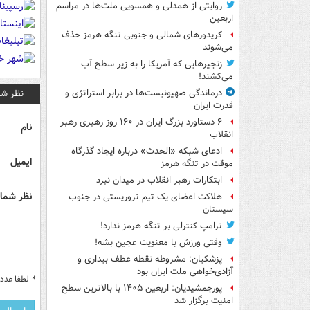
روایتی از همدلی و همسویی ملت‌ها در مراسم
اربعین
کریدورهای شمالی و جنوبی تنگه هرمز حذف
می‌شوند
زنجیرهایی که آمریکا را به زیر سطح آب
می‌کشند!
نظر شم
درماندگی صهیونیست‌ها در برابر استراتژی و
قدرت ایران
۶ دستاورد بزرگ ایران در ۱۶۰ روز رهبری رهبر
نام
انقلاب
ادعای شبکه «الحدث» درباره ایجاد گذرگاه
ایمیل
موقت در تنگه هرمز
ابتکارات رهبر انقلاب در میدان نبرد
نظر شما 
هلاکت اعضای یک تیم تروریستی در جنوب
سیستان
ترامپ کنترلی بر تنگه هرمز ندارد!
وقتی ورزش با معنویت عجین بشه!
پزشکیان: مشروطه نقطه عطف بیداری و
آزادی‌خواهی ملت ایران بود
*
لطفا عدد م
پورجمشیدیان: اربعین ۱۴۰۵ با بالاترین سطح
امنیت برگزار شد