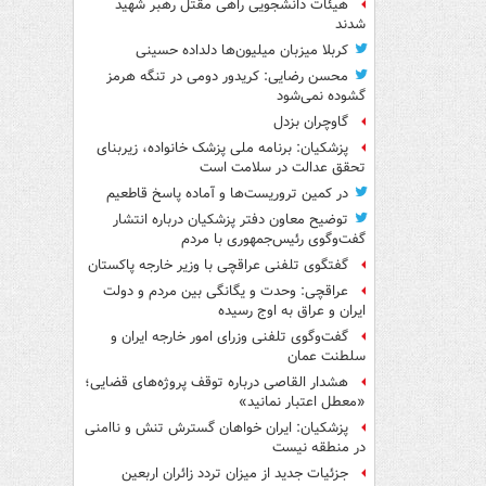
هیئات دانشجویی راهی مقتل رهبر شهید
شدند
کربلا میزبان میلیون‌ها دلداده حسینی
محسن رضایی: کریدور دومی در تنگه هرمز
گشوده نمی‌شود
گاوچران بزدل
پزشکیان: برنامه ملی پزشک خانواده، زیربنای
تحقق عدالت در سلامت است
در کمین تروریست‌ها و آماده پاسخ قاطعیم
توضیح معاون دفتر پزشکیان درباره انتشار
گفت‌وگوی رئیس‌جمهوری با مردم
گفتگوی تلفنی عراقچی با وزیر خارجه پاکستان
عراقچی: وحدت و یگانگی بین مردم و دولت
ایران و عراق به اوج رسیده
گفت‌وگوی تلفنی وزرای امور خارجه ایران و
سلطنت عمان
هشدار القاصی درباره توقف پروژه‌های قضایی؛
«معطل اعتبار نمانید»
پزشکیان: ایران خواهان گسترش تنش و ناامنی
در منطقه نیست
جزئیات جدید از میزان تردد زائران اربعین