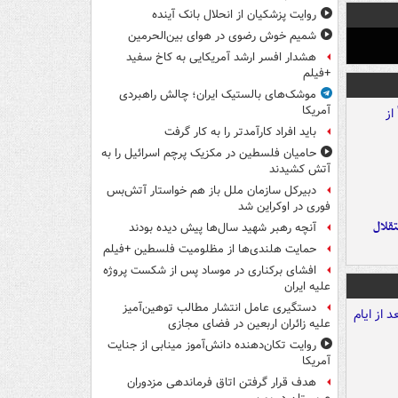
روایت پزشکیان از انحلال بانک آینده
شمیم خوش رضوی در هوای بین‌الحرمین
هشدار افسر ارشد آمریکایی به کاخ سفید
+فیلم
موشک‌های بالستیک ایران؛ چالش راهبردی
آمریکا
باید افراد کارآمدتر را به کار گرفت
حامیان فلسطین در مکزیک پرچم اسرائیل را به
آتش کشیدند
دبیرکل سازمان ملل باز هم خواستار آتش‌بس
فوری در اوکراین شد
تقلال
آنچه رهبر شهید سال‌ها پیش دیده بودند
حمایت هلندی‌ها از مظلومیت فلسطین +فیلم
افشای برکناری در موساد پس از شکست پروژه
علیه ایران
دستگیری عامل انتشار مطالب توهین‌آمیز
علیه زائران اربعین در فضای مجازی
روایت تکان‌دهنده دانش‌آموز مینابی از جنایت
آمریکا
هدف قرار گرفتن اتاق‌ فرماندهی مزدوران