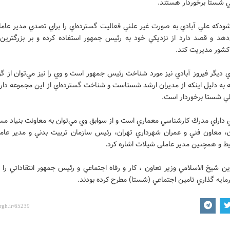
ي شستا برخوردار هستند.
شودكه علي آبادي به صورت غير علني فعاليت گسترده‌اي را براي تصدي مدير عام
‌دهد و قصد دارد از نزديكي خود به رئيس جمهور استفاده كرده و بر بزرگترين
كشور مديريت‌ كند.
ي ديگر فيروز آبادي نيز مورد شناخت رئيس جمهور است و وي را نيز مي‌توان از گز
به دليل اينكه از مديران ارشد شستاست و شناخت گسترده‌اي از اين مجموعه دارد
لي شستا برخوردار است.
 داراي مدرك‌ كارشناسي معماري است و از سوابق وي مي‌توان به معاونت بنياد 
ان، معاون فني و عمران شهرداري تهران، رئيس سازمان تربيت بدني و مدير عا
ط و همچنین مدیر عاملی شیلات اشاره كرد.
ن شيخ الاسلامي وزير تعاون ، كار و رفاه اجتماعي و رئيس جمهور انتقاداتي را
ايه گذاري تامين اجتماعي (شستا) مطرح كرده بودند.