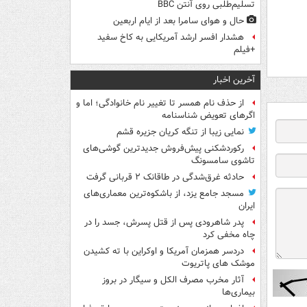
تسلیم‌طلبی روی آنتن BBC
حال و هوای سامرا بعد از ایام اربعین
هشدار افسر ارشد آمریکایی به کاخ سفید
+فیلم
آخرین اخبار
از حذف نام همسر تا تغییر نام خانوادگی؛ اما و
اگرهای تعویض شناسنامه
نمایی زیبا از تنگه کریان جزیره قشم
رکوردشکنی پیش‌فروش جدیدترین گوشی‌های
تاشوی سامسونگ
حادثه غرق‌شدگی در طاقانک ۲ قربانی گرفت
مسجد جامع یزد، از باشکوه‌ترین معماری‌های
ایران
پدر شاهرودی پس از قتل پسرش، جسد را در
چاه مخفی کرد
دردسر همزمان آمریکا و اوکراین با ته کشیدن
موشک های پاتریوت
آثار مخرب مصرف الکل و سیگار در بروز
بیماری‌ها