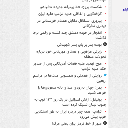
عربستان در یمن
شکست پروژه «خاورمیانه جدید» نتانیاهو
یام
گزافه‌گویی و لفاظی جدید ترامپ علیه ایران
پیروزی استقلال مقابل همنام خوزستانی در
دیداری تدارکاتی
انفجار در حومه دمشق چند کشته و زخمی برجا
گذاشت
بوسه‌ پدر بر پای پسر شهیدش
رایزنی عراقچی و همتای موریتانی خود درباره
تحولات منطقه
موج تهدید علیه قضات آمریکایی پس از صدور
حکم علیه ترامپ
روایتی از همدلی و همسویی ملت‌ها در مراسم
اربعین
یمن: جهان به‌زودی صدای ناله سعودی‌ها را
خواهد شنید
یونیفل: ارتش اسرائیل در یک روز ۱۱۳ توپ به
جنوب لبنان شلیک کرده است
ترامپ: همه چیز درباره ایران به طور استثنایی
خوب پیش می‌رود
عبور از خط قرمز ایران یعنی مرگ!