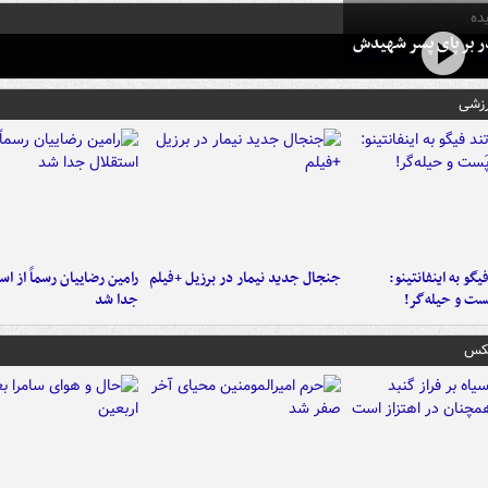
ده
در بر پای پسر شهیدش
رزشی
یگو به اینفانتینو:
جنجال جدید نیمار در برزیل +فیلم
رامین رضاییان رسماً از اس
ست‌ و حیله‌گر!
جدا شد
عکس