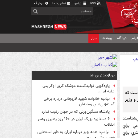
RSS
آرشیو
تماس با ما
دربارهٔ ما
MASHREGH
NEWS
یلم
دیدگاه
پیوندها
بازار
اپ
پربازدیدترین ها
یاوه‌گویی تولیدکننده موشک کروز اوکراینی
علیه ایران
است كه
بیانیه خانواده شهید لاریجانی درباره برخی
 جمهور و وزير
گمانه‌زنی‌های رسانه‌ای
پادشاه سنگین‌وزنی که در جهان رقیب ندارد
ي‌شناسند
۶ دستاورد بزرگ ایران در ۱۶۰ روز رهبری رهبر
انقلاب
عي براي
ري براي
ترامپ: همه چیز درباره ایران به طور استثنایی
خوب پیش می‌رود