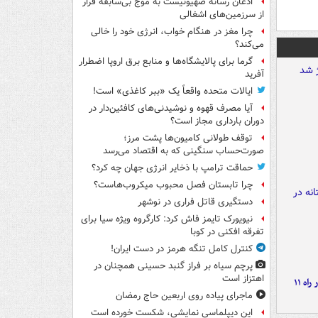
اذعان رسانه صهیونیست به موج بی‌سابقه فرار
از سرزمین‌های اشغالی
چرا مغز در هنگام خواب، انرژی خود را خالی
می‌کند؟
گرما برای پالایشگاه‌ها و منابع برق اروپا اضطرار
آفرید
ایالات متحده واقعاً یک «ببر کاغذی» است!
آیا مصرف قهوه و نوشیدنی‌های کافئین‌دار در
دوران بارداری مجاز است؟
توقف طولانی کامیون‌ها پشت مرز؛
صورت‌حساب سنگینی که به اقتصاد می‌رسد
حماقت ترامپ با ذخایر انرژی جهان چه کرد؟
چرا تابستان فصل محبوب میکروب‌هاست؟
دستگیری قاتل فراری در نوشهر
نیویورک تایمز فاش کرد: کارگروه ویژه سیا برای
تفرقه افکنی در کوبا
کنترل کامل تنگه هرمز در دست ایران!
پرچم سیاه بر فراز گنبد حسینی همچنان در
اهتزاز است
موج بارش‌های تابستانه در راه ۱۱
ماجرای پیاده روی اربعین حاج رمضان
این دیپلماسی نمایشی، شکست خورده است