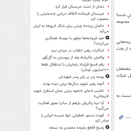
دشان از دست عربستان فرار کرد
عربستان فرمانده ائتلاف دریایی چندملیتی را
لي شستا
منصوب کرد
 مجموعه
«کمانِ پرنده» چینی برای شکار کروزها به ایران
می‌آید
خود فروخته‌ها چطور با موساد همکاری
ينه‌هايي
می‌کردند؟
 از بخت‌
ابتکارات رهبر انقلاب در میدان نبرد
واکنش عالیشاه بعد از پیوستن به گل‌گهر
رقم فسخ قرارداد رضاییان با استقلال فقط
مستضعفان
۱۰۰میلیون تومان!
مل شركت
بوسه‌ پدر بر پای پسر شهیدش
آنچه رهبر شهید سال‌ها پیش دیده بودند
تکذیب ادعای «نحوه ردزنی محل استقرار شهید
 نسبت به
لاریجانی»
آیا تینا پاکروان بازهم از ساترا مجوز فعالیت
می‌گیرد؟
کویت دستور تعطیلی تنها مدرسه ایرانی را
صادر کرد
پاسخ قاطع ملیحه محمدی به نسخه