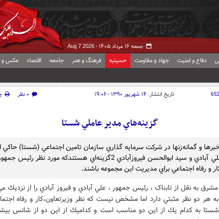
جمعه ۱۶ مرداد ۱۴۰۵ -
Aug 7 2026
ی
دفاع و امنیت
جهاد و مقاومت
حسینیه
فرهنگ و هنر
جامعه
اقتصاد
عکس و ف
65
تاریخ انتشار:
۱۴ شهریور ۱۳۹۰ - ۱۹:۰۶
۰ نظر
چ
گزينه‌هاي مدير عاملي شستا
برها و گمانه‌زنها در شركت‌ سرمايه گذاري سازمان تامين اجتماعي (شستا) حاكي 
محمد علي آبادي و سيد ابوالحسن فيروزآبادي 2گزينه‌اي هستندكه مورد نظر رئيس
ار و رفاه اجتماعي براي مديريت اين مجموعه باشند.
مشرق به نقل از تابناک ، رئيس جمهور ، علي آبادي و فيروز آبادي را از نزديك م
ه هر دو نظر مثبتي دارد اما مشخص نيست كه نظر وزيرتعاون،كار و رفاه اجتما
ستا به كدام يك از اين دو مناسب است و كداميك از اين دو از شانس بيشت