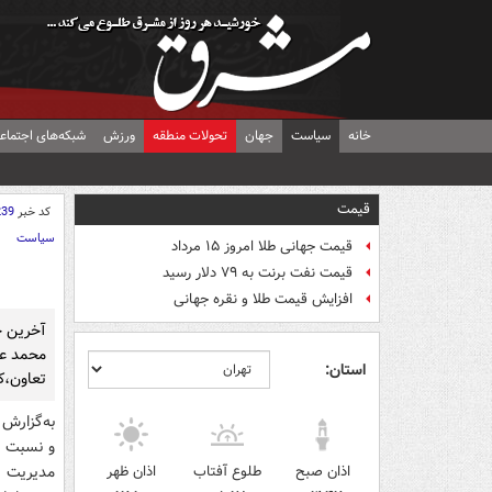
خانه
سیاست
جهان
تحولات منطقه
ورزش
شبکه‌های اجتماع
قیمت
کد خبر
239
سیاست
قیمت جهانی طلا امروز ۱۵ مرداد
قیمت نفت برنت به ۷۹ دلار رسید
افزایش قیمت طلا و نقره جهانی
آخرين خ
استان:
تعاون،ك
به‌گزارش 
و نسبت ب
اذان صبح
طلوع آفتاب
اذان ظهر
مديريت ش