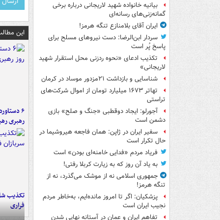
بیانیه خانواده شهید لاریجانی درباره برخی
گمانه‌زنی‌های رسانه‌ای
ایران آقای بلامنازع تنگه هرمز!
این مطالب
سردار ابن‌الرضا: دست نیروهای مسلح برای
پاسخ پُر است
تکذیب ادعای «نحوه ردزنی محل استقرار شهید
لاریجانی»
شناسایی و بازداشت ۲۱مزدور موساد در کرمان
تهاتر ۱۶۷۳ میلیارد تومان از اموال شرکت‌های
تراستی
آجورلو: ایجاد دوقطبی «جنگ و صلح‌» بازی
رهبری رهب
دشمن است
سفیر ایران در ژاپن: همان فاجعه هیروشیما در
حال تکرار است
فریاد مردم «فدایی خامنه‌ای بودن» است
به یاد آن روز که به زیارت کربلا رفتی!
جمهوری اسلامی نه از موشک می‌گذرد، نه از
تنگه هرمز!
تکذیب شای
پزشکیان: اگر تا امروز مانده‌ایم، به‌خاطر مردم
فراری
نجیب ایران است
تفاهم ایران و عمان در آستانه نهایی شدن