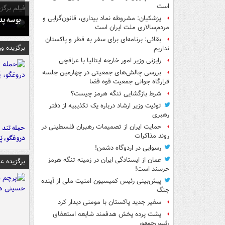
است
فیلم برگزی
بوسه‌ پ
پزشکیان: مشروطه نماد بیداری، قانون‌گرایی و
مردم‌سالاری ملت ایران است
بقائی: برنامه‌ای برای سفر به قطر و پاکستان
برگزیده و
نداریم
رایزنی وزیر امور خارجه ایتالیا با عراقچی
بررسی چالش‌های جمعیتی در چهارمین جلسه
قرارگاه جوانی جمعیت قوه قضا
شرط بازگشایی تنگه هرمز چیست؟
توئیت وزیر ارشاد درباره یک تکذیبیه از دفتر
رهبری
حمایت ایران از تصمیمات رهبران فلسطینی در
حمله تند ف
روند مذاکرات
دروغگو، پَ
رسوایی در اردوگاه دشمن!
عمان از ایستادگی ایران در زمینه تنگه هرمز
برگزیده 
خرسند است!
پیش‌بینی رئیس کمیسیون امنیت ملی از آینده
جنگ
سفیر جدید پاکستان با مومنی دیدار کرد
پشت پرده پخش هدفمند شایعه استعفای
رئیس‌جمهور