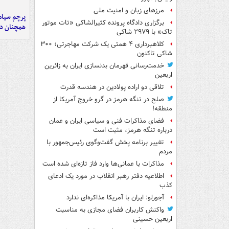
مرزهای زبان و امنیت ملی
پرچم سیاه
برگزاری دادگاه پرونده کثیرالشاکی «تات موتور
همچنان در
تاک» با ۲۹۷۹ شاکی
کلاهبرداری ۴ همتی یک شرکت مهاجرتی؛ ۳۰۰
شاکی تاکنون
خدمت‌رسانی قهرمان بدنسازی ایران به زائرین
اربعین
تلاقی دو اراده پولادین در هندسه قدرت
صلح در تنگه هرمز در گرو خروج آمریکا از
منطقه!
فضای مذاکرات فنی و سیاسی ایران و عمان
درباره تنگه هرمز، مثبت است
تغییر برنامه پخش گفت‌وگوی رئیس‌جمهور با
مردم
مذاکرات با عمانی‌ها وارد فاز تازه‌ای شده است
اطلاعیه دفتر رهبر انقلاب در مورد یک ادعای
کذب
آجورلو: ایران با آمریکا مذاکره‌ای ندارد
واکنش کاربران فضای مجازی به مناسبت
اربعین حسینی