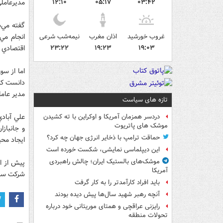
۰۳:۴۲
۰۵:۱۷
۱۲:۱۰
مديرعامل
گفته مي‌
غروب خورشید
اذان مغرب
نیمه‌شب شرعی
انجام مي
۱۹:۰۳
۱۹:۲۳
۲۳:۲۲
اقتصادي‌ 
اما از سو
دانست كه 
مدير عام
تازه های سیاست
علي آبادي
دردسر همزمان آمریکا و اوکراین با ته کشیدن
موشک های پاتریوت
و جانباز
حماقت ترامپ با ذخایر انرژی جهان چه کرد؟
ايجاد محي
این دیپلماسی نمایشی، شکست خورده است
موشک‌های بالستیک ایران؛ چالش راهبردی
پيش از اي
آمریکا
شركت سرم
باید افراد کارآمدتر را به کار گرفت
آنچه رهبر شهید سال‌ها پیش دیده بودند
رایزنی عراقچی و همتای موریتانی خود درباره
تحولات منطقه