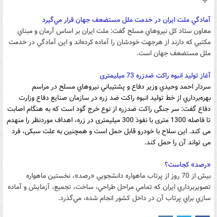
آمادگي ملت ايران در خدمت ملل مستضعف جهان قرار مي‌گيرد
معاون ستاد كل نيروهاي مسلح گفت: ملت ايران بر اساس آرمان و مبناي
مكتبي كه دارند از هرجهت خودشان را آماده كرده‌اند و اين آمادگي در خدمت
ملل مستضعف جهان است.
آغاز توليد انبوه راكت ضدزره 73 ميليمتری
سردار احمد وحيدي وزير دفاع و پشتيباني نيروهاي مسلح در مراسم
بهره‌برداري از خط تولید انبوه راکت ضد زره در سازمان صنایع دفاع وزارت
دفاع گفت: سر جنگی راکت ضدزره از نوع خرج گود است که به هنگام اصابت
تا فاصله 1300 متری با نفوذ 300 میلیمتری در زره، اهداف موردنظر را منهدم
می کند. این سلاح با خودرو قابل حمل است و همچنین به علت سبکی، فرد
می تواند آن را حمل کند.
«رصد» كجاست؟
بيش از 70 روز از پرتاب ماهواره دانشجويي «رصد»، نخستين ماهواره
تصويربرداري ايران که تمامي مراحل طراحي، ساخت، تجميع، آزمايش و آماده
سازي براي پرتاب آن در داخل کشور انجام شده، مي‌گذرد.