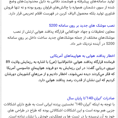
تولید سامانه‌های پیشرفته و هوشمند دفاعی به دلیل محدودیت‌های وضع
شده از سوی دشمنان همواره با چالش‌های فراوان روبرو بوده و نه تنها فروش
فناوری تولید بلکه محصول الیاف کربن در فهرست اقلام تحریمی قرار دارد.
نصب موشک های جدید بر روی سامانه S200
معاون تحقيقات و جهاد خودكفايي قرارگاه پدافند هوايي ارتش از نصب
موشك‌هاي مختلف از جمله موشك‌هاي جديد ساخت داخل بر روي سامانه
S200 در آينده نزديك خبر داد.
اخطار پدافند هوایی به هواپیماهای آمریکایی
فرمانده قرارگاه پدافند هوايي خاتم‌الانبيا (ص) با اشاره به رزمايش ولايت 89
نيروي دريايي گفت: در اين رزمايش به دو فروند هواپيماي جاسوسي آمريكا
كه فكر مي‌كردند ديده نمي‌شوند، اخطار داديم و از مرزهاي كشورمان دورشان
كرديم كه اين نشان از قدرت رصد پدافند هوايي دارد.
صادرات "ایران-140"تا پایان سال
با توجه به اینکه "ایران-140" نخستین پرنده ایرانی است به طبع دارای اشکالات
جزیی هم بوده است و این اشکالات اشکالاتی بوده که طراح در طراحی های
خود به آن نرسیده یا در تست ها ی عملکردی خودش را نشان نداده است.