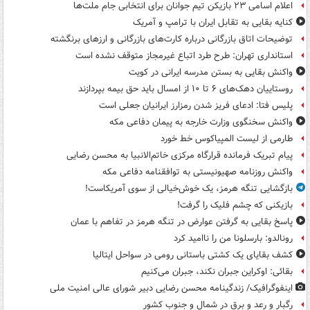
اعلام اسامی ۲۳ بازیکن تیم جوانان برای انتخابی جام ملت‌ها
کنایه بقایی به تقابل ایران با ترامپ و آمریک
توضیحات اتاق بازرگانی درباره کارت‌های بازرگانی و ارزهای برنگشته
استانداری تهران: طرح طرد اتباع غیرمجاز متوقف نشده است
واکنش بقایی به بستن مدرسه ایرانی در کویت
روستاییان دهک‌های ۶ تا ۱۰ از امسال باید حق بیمه بپردازند
پلیس فتا: ادعای فریز شدن رمزارز ایرانیان جعلی است
واکنش سخنگوی وزارت خارجه به پیمان دفاعی مکه
طارمی از لیست المپیاکوس خط خورد
پیام تبریک فرمانده قرارگاه مرکزی خاتم‌الانبیا به محسن رضایی
واکنش روزنامه صهیونیستی به توافقنامه دفاعی مکه
بازگشایی تنگه هرمز، یک خوش‌خیالی از سوی آمریکاست!
بازیکنی که چشم فلیک را گرفت!
پاسخ بقایی به گرفتن عوارض در تنگه هرمز در تفاهم با عمان
رونالدو: بارسلونا من را ناامید کرد
کشف بقایای یک کشتی باستانی رومی در سواحل ایتالیا
بقائی: اوکراین جبران نکند، جبران می‌کنیم
اینفوگرافیک/ زندگینامه محسن رضایی دبیر شورای عالی امنیت‌ ملی
رگبار و رعد و برق در شمال و جنوب کشور