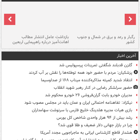
رگبار و رعد و برق در شمال و جنوب
بازداشت عامل انتشار مطالب
کشور
اهانت‌آمیز درباره راهپیمایی اربعین
گر
آخرین اخبار
گلزن قدبلند شگفتی تمرینات پرسپولیس شد
پزشکیان: مردم با حضور خود همه توطئه‌ها را نقش بر آب کردند
انتقاد شدید کمیته مذاکره‌کننده میناب ۱۶۸ از صداوسیما
حضور سرلشکر رضایی در کنار رهبر شهید انقلاب
مدیران خودرو بابت گران‌فروشی ۲۶ خودرو محکوم شد
نیکزاد: تفاهنامه احتمالی ایران و عمان باید در مجلس مصوب شود
بازی هیات مدیره هلدینگ خلیج فارس با سرنوشت سهامداران
رشد بیش از ۹۴ هزار واحدی شاخص کل بورس
چرا در بازار جهانی دلار ضعیف و طلا قوی شد؟
هشدار قاطع کارشناس ایرانی به ماجراجویی مجدد آمریکا