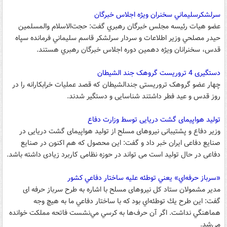
سرلشكرسليماني سخنران ويژه اجلاس خبرگان
عضو هيات رئيسه مجلس خبرگان رهبري گفت: حجت‌الاسلام والمسلمين
حيدر مصلحي وزير اطلاعات و سردار سرلشكر قاسم سليماني فرمانده سپاه
قدس، سخنرانان ويژه دهمين دوره اجلاس خبرگان رهبري هستند.
دستگیری 4 تروریست گروهک جند الشیطان
چهار عضو گروهک تروریستی جندالشیطان که قصد عملیات خرابکارانه را در
روز قدس و عید فطر داشتند شناسایی و دستگیر شدند.
تولید هواپیمای گشت دریایی توسط وزارت دفاع
وزیر دفاع و پشتیبانی نیروهای مسلح از تولید هواپیمای گشت دریایی در
صنایع دفاعی ایران خبر داد و گفت: این محصول که هم اکنون در صنایع
دفاعی در حال تولید است می تواند در حوزه نظامی کاربرد زیادی داشته باشد.
«سرباز حرفه‌‌اي» يعني توطئه عليه ساختار دفاعي كشور
مدیر مشمولان ستاد کل نیروهای مسلح با اشاره به طرح سرباز حرفه ای
گفت: این طرح يك توطئه‌اي بود كه با ساختار دفاعي ما به هيچ وجه
هماهنگي نداشت. اگر آن حرف‌ها به كرسي مي‌نشست فاتحه مملكت خوانده
مي‌شد.