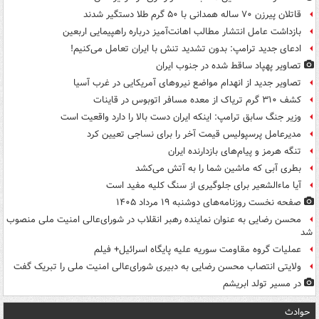
قاتلان پیرزن ۷۰ ساله همدانی با ۵۰ گرم طلا دستگیر شدند
بازداشت عامل انتشار مطالب اهانت‌آمیز درباره راهپیمایی اربعین
ادعای جدید ترامپ: بدون تشدید تنش با ایران تعامل می‌کنیم!
تصاویر پهپاد ساقط شده در جنوب ایران
تصاویر جدید از انهدام مواضع نیروهای آمریکایی در غرب آسیا
کشف ۳۱۰ گرم تریاک از معده مسافر اتوبوس در قاینات
وزیر جنگ سابق ترامپ: اینکه ایران دست بالا را دارد واقعیت است
مدیرعامل پرسپولیس قیمت آخر را برای نساجی تعیین کرد
تنگه هرمز و پیام‌های بازدارنده ایران
بطری آبی که ماشین شما را به آتش می‌کشد
آیا ماءالشعیر برای جلوگیری از سنگ کلیه مفید است
صفحه نخست روزنامه‌های دوشنبه ۱۹ مرداد ۱۴۰۵
محسن رضایی به عنوان نماینده رهبر انقلاب در شورای‌عالی امنیت ملی منصوب
شد
عملیات گروه مقاومت سوریه علیه پایگاه اسرائیل+ فیلم
ولایتی انتصاب محسن رضایی به دبیری شورای‌عالی امنیت ملی را تبریک گفت
در مسیر تولد ابریشم
حوادث