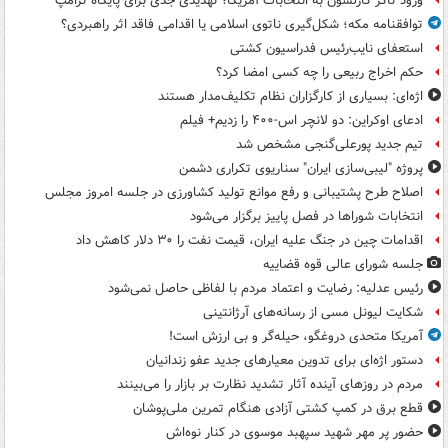
ورود تاکر کارلسون به انتخابات آمریکا؛ تهدیدی جدی برای پایگاه ترامپ
توافقنامه مکه؛ شکل‌گیری ناتوی اسلامی یا اقدامی فاقد اثر راهبردی؟
استعفای نایب‌رئیس فدراسیون کشتی
حکم اخراج ربیعی را چه کسی امضا کرد؟
اژه‌ای: بسیاری از کارگزاران نظام تکلیف‌مدار هستند
ادعای اوکراین: دو لانچر اس-۴۰۰ را زدیم+ فیلم
تیم جدید پورعلی‌گنجی مشخص شد
پروژه "لیبی‌سازی ایران" سناریوی تکراری دشمن
اصلاح طرح پشتیبانی و رفع موانع تولید کشاورزی در جلسه امروز مجلس
انتخابات شوراها در فصل پاییز برگزار می‌شود
اقدامات چین در جنگ علیه ایران، قیمت نفت را ۳۰ دلار کاهش داد
جلسه شورای عالی قوه قضاییه
رئیس عدلیه: رضایت و اعتماد مردم با لفاظی حاصل نمی‌شود
شکایت لیونل مسی از رسانه‌های آرژانتینی
آمریکا متحدی دروغگو، حیله‌گر و بی ارزش است!
دستور اژه‌ای برای تدوین معیارهای جدید عفو زندانیان
مردم در روزهای آینده آثار تشدید نظارت بر بازار را می‌بینند
قطع برق در کمپ کشتی آزادی هنگام تمرین ملی‌پوشان
حضور پر مهر شهید سپهبد موسوی در کنار نوه‌اش