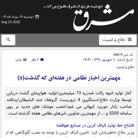
دوشنبه ۱۹ مرداد ۱۴۰۵ -
Aug 10 2026
دفاع و امنیت
کد خبر
64619
تاریخ انتشار:
۱۱ شهریور ۱۳۹۰ - ۰۹:۴۱
۲ نظر
چاپ
دفاع و امنیت
مهمترین اخبار نظامی در هفته‌ای که گذشت(2)
آغاز توليد انبوه راكت ضدزره 73 ميليمتری/تولید هواپیمای گشت دریایی
توسط وزارت دفاع/دستگیری 4 تروریست گروهک جند الشیطان/پدافند
صاحب رادار دوربرد کیهانی می شود/نصب موشک های جدید بر روی
سامانه S200 و ... از مهمترین عناوین خبرهای نظامی هفته گذشته است.
افتتاح خط تولید الیاف کربن در صنایع هوافضا
وزیر دفاع خاطرنشان کرد: تامین الیاف کربن با توجه به نصب گلوگاهی که از