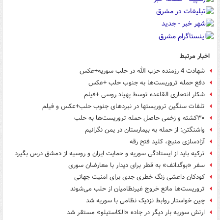
اخبار مرتبط
شهادت 4 رزمنده حزب الله در حلب سوریه+عکس
دفع حمله تروریست‌ها به جنوب حلب +عکس
شکار انتحاری القاعده توسط پهپاد روسی +فیلم
تلفات سنگین تروریستها در نبردهای جنوب حلب+عکس و فیلم
۳۰کشته و زخمی حاصل حمله تروریست‌ها به حلب
واشنگتن: از حمله به بیمارستان در یمن نگرانیم
آزادسازی منبج، کلید فتح رقه
ترکیه باید از ایستادگی سوریه و حمایت ایران و روسیه از دمشق درس بگیرد
سفر «بوگدانف» به قطر برای دیدار با معارضان سوری
کودکان داعشی زنگ خطری جدی برای امنیت جهانی
تروریست‌ها مانع خروج غیرنظامیان از حلب می‌شوند
چین خواستار روابط نزدیک نظامی با سوریه شد
ارتش سوریه بار دیگر در جاده «الکاستیلو» مستقر شد