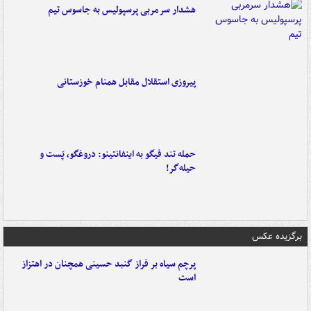
هشدار سرمربی پرسپولیس به جاسوس تیم
پیروزی استقلال مقابل همنام خوزستانی
حمله تند فیگو به اینفانتینو: دروغگو، پَست‌ و
حیله‌گر!
برگزیده عکس
پرچم سیاه بر فراز گنبد حسینی همچنان در اهتزاز
است