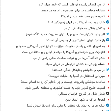
ترامپ التماس‌کننده توافقی است که خود ویران کرد
معادله محاصره در برابر محاصره را ادامه می‌دهیم
تحریم‌های جدید ضد ایرانی آمریکا
شاید روسیه، آمریکا را در ایران زمین‌گیر کند!
واکنش بقائی به خیالبافی ترامپ
اثر جدید کارتونیست سوری با عنوان مدیریت جدید تنگه هرمز
راز قدرت ایران، امنیت پایدار و بومی آن است!
به تعویق افتادن پاسخ مقاومت عراق به تجاوز اخیر آمریکایی سعودی
اظهارات وزیر خزانه‌داری آمریکا با مواضع قبلی وی متناقض است
حکم دادگاه آمریکا برای توقف ساخت سالن رقص ترامپ
حمله پهپادی به کشتی ترکیه‌ای در دریای سیاه
ترامپ و نتانیاهو جنایتکار جنگی هستند!
میزبانی استقلال در آسیا به امارات می‌رسد؟
سامانه موشکی پاتریوت چیست و چرا ذخایر آن رو به اتمام است؟
امنیت خلیج فارس باید به دست کشورهای منطقه تأمین شود
بارش باران در فاروج خراسان شمالی
انفجار بزرگ در شهر المخا یمن
تنگه هرمز به نماد یک تحقیر تاریخی برای آمریکا تبدیل شد!