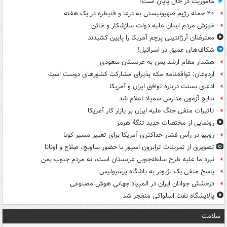
ماموریت در حال پایان است!
۲۰ حمله رژیم صهیونیستی به درعا و قنیطره در یک هفته
خیزش مردم لبنان علیه دولت سازشکار و خائن
معترضان آرژانتینی پرچم آمریکا را پایین کشیدند
شکاف‌های عمیق در اسرائیل!
هشدار مقام ارشد یمن به عربستان سعودی
اردوغان: توافقنامه مکه پذیرای مشارکت کشورهای دوست است
ادعای بسنت درباره توافق ایران و آمریکا
نتایج آزمون مدارس سمپاد اعلام شد
تاثیرات منفی جنگ علیه ایران بر بازار کار آمریکا
رونمایی از مختصات جدید تنگۀ هرمز
روبیو در رأس فشار حداکثری آمریکا برای تغییر مسیر کوبا
تصویری از تمرینات ترابزون اسپور با حضور ساویچ، صلاح و اونانا
نبرد ما علیه طرح سلطه‌جویی عربستان است، نه مردم جنوب یمن
پاسخ منفی یک لژیونر به باشگاه پرسپولیس
درخشش جوانان ایران در المپیاد جهانی هوش مصنوعی
پالایشگاه نفت اسلواکی منفجر شد
سلامت