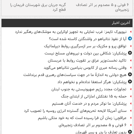
۶ فوتی و ۵ مصدوم بر اثر تصادف
گربه جریان برق شهرستان فریمان را
رگ
زنجیره‌ای
قطع کرد
آخرین اخبار
نیویورک تایمز: غرب تمایلی به تجهیز اوکراین به موشک‌های رهگیر ندارد
آیا از نفوذ نتانیاهو در واشنگتن کاسته شده است؟
توافق پرو و مکزیک بر سر ازسرگیری روابط دیپلماتیک
پزشکیان: شکافی بین دولت و نیروهای مسلح نیست
تاکید نخست‌وزیر عراق بر تقویت روابط با عربستان
وقتی رسانه عبری از کابوس بنیامین نتانیاهو می‌گوید
هیچ دولتی به اندازۀ ما در جهت سیاست‌های رهبری قدم برنداشت
پزشکیان: هرگز استعفا نداده‌ام و نخواهم داد
تجاوزات مجدد رژیم صهیونیستی به جنوب لبنان
حمله به ۱۵ نفتکش‌ اماراتی از ابتدای جنگ
پزشکیان: ما نوکر مردم و در خدمت آنان هستیم
سنای آمریکا لایحه تحریم‌های گسترده انرژی روسیه را تصویب کرد
عراقچی: زمان آن فرا رسیده است که به خود متکی باشیم
۶ فوتی و ۵ مصدوم بر اثر تصادف زنجیره‌ای
بدون تعارف با پدر و پسر قهرمان