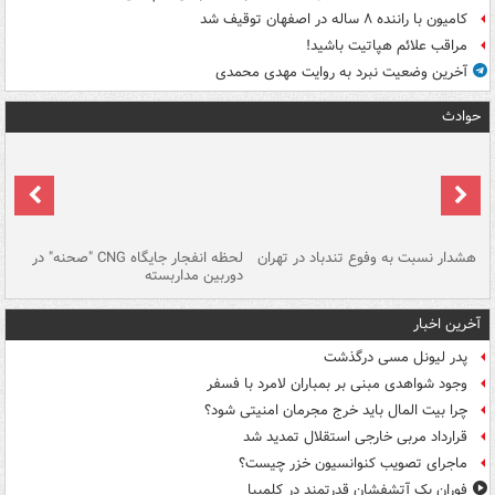
کامیون با راننده ۸ ساله در اصفهان توقیف شد
مراقب علائم هپاتیت باشید!
آخرین وضعیت نبرد به روایت مهدی محمدی
حوادث
ای
هشدار نسبت به وفوع تندباد در تهران
لحظه انفجار جایگاه CNG "صحنه" در
دس
دوربین مداربسته
ات
آخرین اخبار
پدر لیونل مسی درگذشت
وجود شواهدی مبنی بر بمباران لامرد با فسفر
چرا بیت المال باید خرج مجرمان امنیتی شود؟
قرارداد مربی خارجی استقلال تمدید شد
ماجرای تصویب کنوانسیون خزر چیست؟
فوران یک آتشفشان قدرتمند در کلمبیا