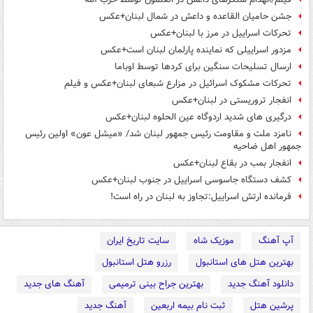
جشن حامیان القاعده و داعش در شمال لبنان+عکس
تحرکات اسراییل در مرز با لبنان+عکس
مزدور اسراییلی که نماینده پارلمان لبنان است+عکس
ارسال تسلیحات سنگین برای کردها توسط اوباما
تحرکات مشکوک اسرائیل در مزارع شبعای لبنان+عکس و فیلم
انفجار تروریستی در لبنان+عکس
درگیری های شدید اردوگاه عین الحلوه لبنان+عکس
نامزد ملت و مقاومت رئیس جمهور لبنان شد/ «میشل عون» اولین رئیس
جمهور اهل ضاحیه
انفجار بمب در بقاع لبنان+عکس
کشف دستگاه جاسوسی اسراییل در جنوب لبنان+عکس
فرمانده ارتش اسراییل:تجاوز به لبنان در راه است!
آپ آهنگ
موزیک شاه
سایت تاریخ ایران
بهترین هتل های استانبول
رزرو هتل استانبول
دانلود آهنگ جدید
بهترین جراح بینی ترمیمی
آهنگ های جدید
پرشین هتل
ثبت نام بیمه اربعین
آهنگ جدید