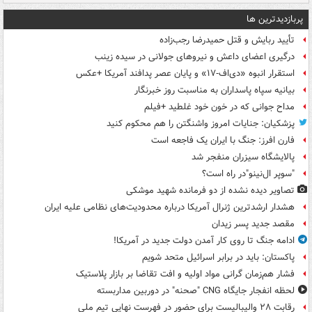
پربازدیدترین ها
تأیید ربایش و قتل حمیدرضا رجب‌زاده
درگیری اعضای داعش و نیروهای جولانی در سیده زینب
استقرار انبوه «دی‌اف‑۱۷» و پایان عصر پدافند آمریکا +عکس
بیانیه سپاه پاسداران به مناسبت روز خبرنگار
مداح جوانی که در خون خود غلطید +فیلم
پزشکیان: جنایات امروز واشنگتن را هم محکوم کنید
فارن افرز: جنگ با ایران یک فاجعه است
پالایشگاه سیزران منفجر شد
"سوپر ال‌نینو"در راه است؟
تصاویر دیده‌ نشده از دو فرمانده شهید موشکی
هشدار ارشدترین ژنرال آمریکا درباره محدودیت‌های نظامی علیه ایران
مقصد جدید پسر زیدان
ادامه جنگ تا روی کار آمدن دولت جدید در آمریکا!
پاکستان: باید در برابر اسرائیل متحد شویم
فشار هم‌زمان گرانی مواد اولیه و افت تقاضا بر بازار پلاستیک
لحظه انفجار جایگاه CNG "صحنه" در دوربین مداربسته
رقابت ۲۸ والیبالیست برای حضور در فهرست نهایی تیم ملی