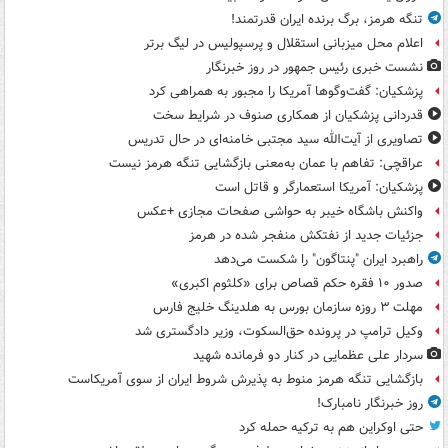
تنگه هرمز، برگ برنده ایران قدرتمند!
اعلام محل میزبانی استقلال و پرسپولیس در لیگ برتر
نشست خبری رئیس جمهور در روز خبرنگار
پزشکیان: گفت‌وگوها آمریکا را مجبور به همراهی کرد
قدردانی پزشکیان از همکاری صنوف در شرایط سخت
تصاویری از آیت‌الله سید مجتبی خامنه‌ای در حال تدریس
عراقچی: تفاهم با عمان به‌معنی بازگشایی تنگه هرمز نیست
پزشکیان: آمریکا استعمارگر و قاتل است
واکنش باشگاه خیبر به حواشی صفحات مجازی +عکس
جزئیات جدید از نفتکش منفجر شده در هرمز
راهبرد ایران "پنتاگون" را شکست می‌دهد
صدور ۱۰ فقره حکم قصاص برای «کلثوم اکبری»
مهلت ۳ روزه سازمان بورس به هلدینگ خلیج فارس
وکیل ترامپ در پرونده حق‌السکوت، وزیر دادگستری شد
سردار علی عظمایی در کنار دو فرمانده شهید
بازگشایی تنگه هرمز منوط به پذیرش شروط ایران از سوی آمریکاست
روز خبرنگار نامبارک!
حتی اوکراین هم به ترکیه حمله کرد