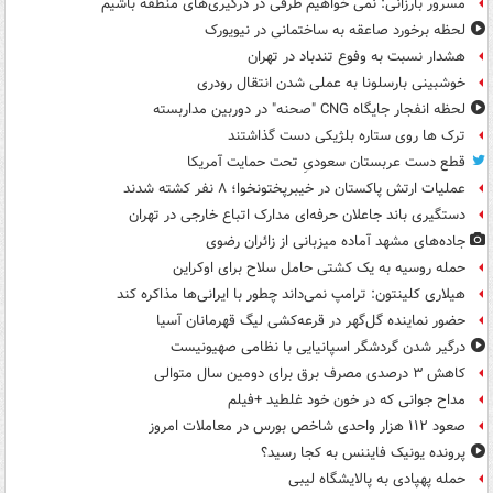
مسرور بارزانی: نمی خواهیم طرفی در درگیری‌های منطقه باشیم
لحظه برخورد صاعقه به ساختمانی در نیویورک
هشدار نسبت به وفوع تندباد در تهران
خوشبینی بارسلونا به عملی شدن انتقال رودری
لحظه انفجار جایگاه CNG "صحنه" در دوربین مداربسته
ترک ها روی ستاره بلژیکی دست گذاشتند
قطع دست عربستان سعودیِ تحت حمایت آمریکا
عملیات ارتش پاکستان در خیبرپختونخوا؛ ۸ نفر کشته شدند
دستگیری باند جاعلان حرفه‌ای مدارک اتباع خارجی در تهران
جاده‌های مشهد آماده میزبانی از زائران رضوی
حمله روسیه به یک کشتی حامل سلاح برای اوکراین
هیلاری کلینتون: ترامپ نمی‌داند چطور با ایرانی‌ها مذاکره کند
حضور نماینده گل‌گهر در قرعه‌کشی لیگ قهرمانان آسیا
درگیر شدن گردشگر اسپانیایی با نظامی صهیونیست
کاهش ۳ درصدی مصرف برق برای دومین سال متوالی
مداح جوانی که در خون خود غلطید +فیلم
صعود ۱۱۲ هزار واحدی شاخص بورس در معاملات امروز
پرونده یونیک فایننس به کجا رسید؟
حمله پهپادی به پالایشگاه لیبی