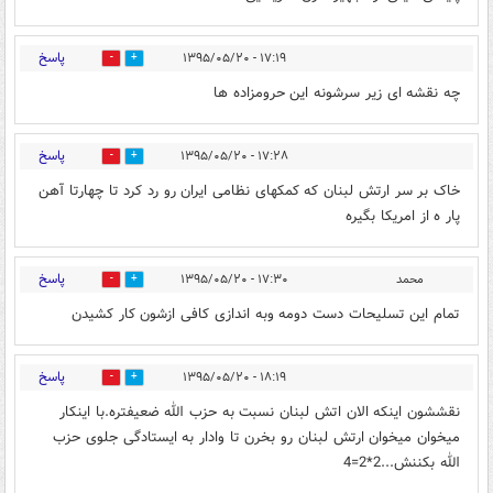
پاسخ
۱۷:۱۹ - ۱۳۹۵/۰۵/۲۰
0
0
چه نقشه ای زیر سرشونه این حرومزاده ها
پاسخ
۱۷:۲۸ - ۱۳۹۵/۰۵/۲۰
0
0
خاک بر سر ارتش لبنان که کمکهای نظامی ایران رو رد کرد تا چهارتا آهن
پار ه از امریکا بگیره
پاسخ
محمد
۱۷:۳۰ - ۱۳۹۵/۰۵/۲۰
0
0
تمام این تسلیحات دست دومه وبه اندازی کافی ازشون کار کشیدن
پاسخ
۱۸:۱۹ - ۱۳۹۵/۰۵/۲۰
0
0
نقششون اینکه الان اتش لبنان نسبت به حزب الله ضعیفتره.با اینکار
میخوان میخوان ارتش لبنان رو بخرن تا وادار به ایستادگی جلوی حزب
الله بکننش...2*2=4