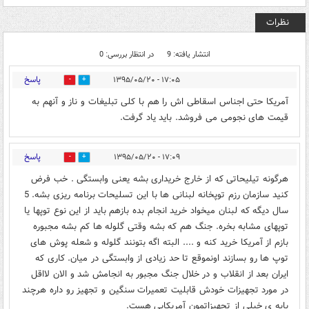
نظرات
انتشار یافته: 9
در انتظار بررسی: 0
پاسخ
۱۷:۰۵ - ۱۳۹۵/۰۵/۲۰
0
0
آمریکا حتی اجناس اسقاطی اش را هم با کلی تبلیغات و ناز و آنهم به
قیمت های نجومی می فروشد. باید یاد گرفت.
پاسخ
۱۷:۰۹ - ۱۳۹۵/۰۵/۲۰
0
0
هرگونه تیلیحاتی که از خارج خریداری بشه یعنی وابستگی . خب فرض
کنید سازمان رزم توپخانه لبنانی ها با این تسلیحات برنامه ریزی بشه. 5
سال دیگه که لبنان میخواد خرید انجام بده بازهم باید از این نوع توپها یا
توپهای مشابه بخره. جنگ هم که بشه وقتی گلوله ها کم بشه مجبوره
بازم از آمریکا خرید کنه و .... البته اگه بتونند گلوله و شعله پوش های
توپ ها رو بسازند اونموقع تا حد زیادی از وابستگی در میان. کاری که
ایران بعد از انقلاب و در خلال جنگ مجبور به انجامش شد و الان لااقل
در مورد تجهیزات خودش قابلیت تعمیرات سنگین و تجهیز رو داره هرچند
پایه ی خیلی از تجهیزاتمون آمریکایی هست.