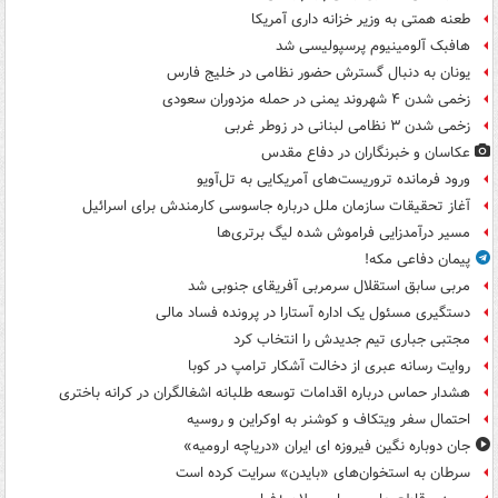
طعنه همتی به وزیر خزانه داری آمریکا
هافبک آلومینیوم پرسپولیسی شد
یونان به دنبال گسترش حضور نظامی در خلیج فارس
زخمی شدن ۴ شهروند یمنی در حمله مزدوران سعودی
زخمی شدن ۳ نظامی لبنانی در زوطر غربی
عکاسان و خبرنگاران در دفاع مقدس
ورود فرمانده تروریست‌های آمریکایی به تل‌آویو
آغاز تحقیقات سازمان ملل درباره جاسوسی کارمندش برای اسرائیل
مسیر درآمدزایی فراموش شده لیگ برتری‌ها
پیمان دفاعی مکه!
مربی سابق استقلال سرمربی آفریقای جنوبی شد
دستگیری مسئول یک اداره آستارا در پرونده فساد مالی
مجتبی جباری تیم جدیدش را انتخاب کرد
روایت رسانه عبری از دخالت آشکار ترامپ در کوبا
هشدار حماس درباره اقدامات توسعه طلبانه اشغالگران در کرانه باختری
احتمال سفر ویتکاف و کوشنر به اوکراین و روسیه
جان دوباره نگین فیروزه ای ایران «دریاچه ارومیه»
سرطان به استخوان‌های «بایدن» سرایت کرده است