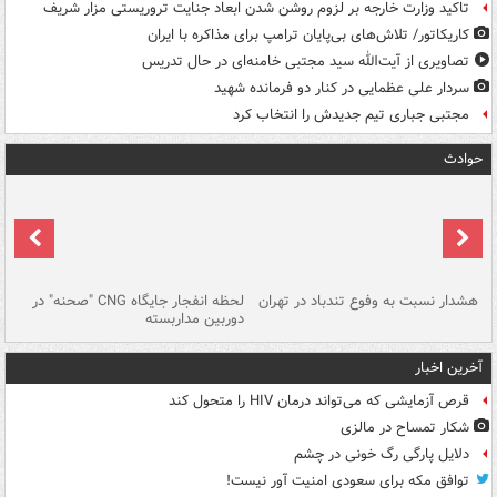
تاکید وزارت خارجه بر لزوم روشن شدن ابعاد جنایت تروریستی مزار شریف
کاریکاتور/ تلاش‌های بی‌پایان ترامپ برای مذاکره با ایران
تصاویری از آیت‌الله سید مجتبی خامنه‌ای در حال تدریس
سردار علی عظمایی در کنار دو فرمانده شهید
مجتبی جباری تیم جدیدش را انتخاب کرد
حوادث
ای
هشدار نسبت به وفوع تندباد در تهران
لحظه انفجار جایگاه CNG "صحنه" در
دس
دوربین مداربسته
ات
آخرین اخبار
قرص آزمایشی که می‌تواند درمان HIV را متحول کند
شکار تمساح در مالزی
دلایل پارگی رگ خونی در چشم
توافق مکه برای سعودی امنیت آور نیست!