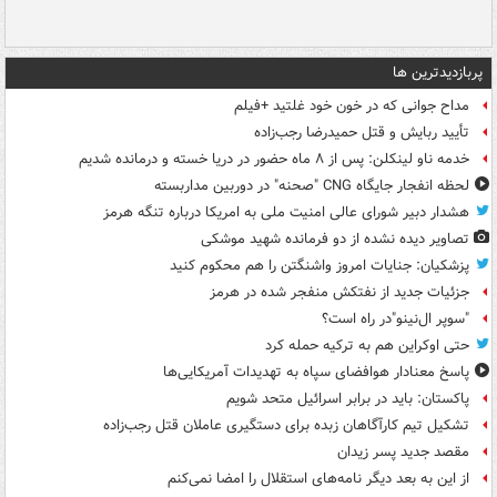
پربازدیدترین ها
مداح جوانی که در خون خود غلتید +فیلم
تأیید ربایش و قتل حمیدرضا رجب‌زاده
خدمه ناو لینکلن: پس از ۸ ماه حضور در دریا خسته و درمانده‌ شدیم
لحظه انفجار جایگاه CNG "صحنه" در دوربین مداربسته
هشدار دبیر شورای عالی امنیت ملی به امریکا درباره تنگه هرمز
تصاویر دیده‌ نشده از دو فرمانده شهید موشکی
پزشکیان: جنایات امروز واشنگتن را هم محکوم کنید
جزئیات جدید از نفتکش منفجر شده در هرمز
"سوپر ال‌نینو"در راه است؟
حتی اوکراین هم به ترکیه حمله کرد
پاسخ معنادار هوافضای سپاه به تهدیدات آمریکایی‌ها
پاکستان: باید در برابر اسرائیل متحد شویم
تشکیل تیم کارآگاهان زبده برای دستگیری عاملان قتل رجب‌زاده
مقصد جدید پسر زیدان
از این به بعد دیگر نامه‌های استقلال را امضا نمی‌کنم