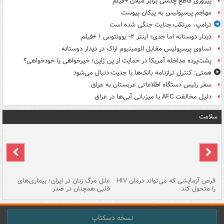
پیروزی قاطع چلسی برابر میلان +فیلم
مهاجم پرسپولیس به پیکان پیوست
ترامپ، مرتکب جنایت جنگی شده است
دیدار دوستانه اما جدی؛ اینتر ۲- یوونتوس ۱ +فیلم
تساوی پرسپولیس مقابل الومینیوم اراک در دیدار دوستانه
پشت‌پرده مداخله آمریکا در حمایت از یِن ژاپن؛ خیرخواهی یا خودخواهی؟
همتی: کنترل ترازنامه بانک‌ها با جدیت دنبال می‌شود
سفر رئیس دستگاه اطلاعاتی عربستان به عراق
دلیل مخالفت AFC با میزبانی آبی‌ها در عراق
سلامت
ر
قرص آزمایشی که می‌تواند درمان HIV
علل مرگ زنان در ایران؛ بیماری‌های
تن
را متحول کند
قلبی همچنان در صدر
طب
نسخه دسکتاپ