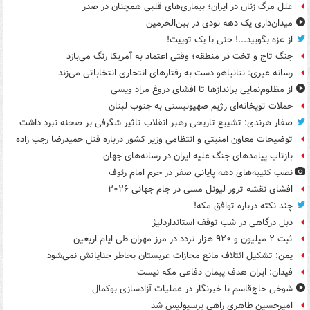
علل مرگ زنان در ایران؛ بیماری‌های قلبی همچنان در صدر
میدان‌داری یک دهه نودی در بین‌الحرمین
از غزه بگویید...! حتی با یک توییت!
جنگ تاج و تخت در منطقه؛ وقتی اعتماد به آمریکا رنگ می‌بازد
رسانه عبری: نتانیاهو دست به رفتارهای انتحاری انتخاباتی می‌زند
از مظلوم‌نمایی براندازها تا افشای دروغ مراد ویسی
حملات توپخانه‌ای رژیم صهیونیستی به جنوب لبنان
صفار هرندی: تشییع تاریخی رهبر انقلاب تاثیر شگرفی بر صحنه نبرد داشت
توضیحات معاون امنیتی و انتظامی وزیر کشور درباره قتل حمیدرضا رجب زاده
بازتاب پیامدهای جنگ علیه ایران در رسانه‌های جهان
نصب کتیبه‌های دهه پایانی صفر در حرم امام رئوف
افشای نقشه ترور لیونل مسی در جام جهانی ۲۰۲۶
چند نکته درباره توافق مکه!
دبل درگاهی در شب توقف استانداردلیژ
ثبت ۲ میلیون و ۹۲۰ هزار تردد در مرز مهران طی ایام اربعین
یمن: تشکیل ائتلاف مانع مجازات عربستان بخاطر جنایاتش نمی‌شود
فیدان: ایران هدف پیمان دفاعی مکه نیست
شوخی حاج‌قاسم با خبرنگار در عملیات آزادسازی بوکمال
امیرحسین طاهری راهی پرسپولیس شد