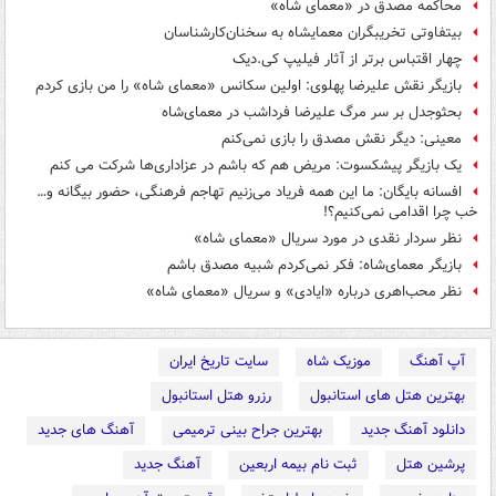
محاکمه مصدق در «معمای شاه»
بی‎تفاوتی تخریب‎گران معمای‎شاه به سخنان‌کارشناسان
چهار اقتباس برتر از آثار فیلیپ کی.دیک
بازیگر نقش علیرضا پهلوی: اولین سکانس «معمای شاه» را من بازی کردم
بحث‎وجدل بر سر مرگ علیرضا فرداشب در معمای‌شاه
معینی: دیگر نقش مصدق را بازی نمی‌کنم
یک بازیگر پیشکسوت: مریض هم که باشم در عزاداری‌ها شرکت می کنم
افسانه بایگان: ما این همه فریاد می‌زنیم تهاجم فرهنگی، حضور بیگانه و…
خب چرا اقدامی نمی‌کنیم؟!
نظر سردار نقدی در مورد سریال «معمای شاه»
بازیگر معمای‌شاه: فکر نمی‌کردم شبیه مصدق باشم
نظر محب‌اهری درباره «ایادی» و سریال «معمای شاه»
آپ آهنگ
موزیک شاه
سایت تاریخ ایران
بهترین هتل های استانبول
رزرو هتل استانبول
دانلود آهنگ جدید
بهترین جراح بینی ترمیمی
آهنگ های جدید
پرشین هتل
ثبت نام بیمه اربعین
آهنگ جدید