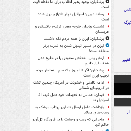
پزشکیان: وجود رهبر انقلاب برای ما نقطه قوت
است
نفس
رسانه عبری: اسرائیل دچار ناترازی برق شده
است
نشست وزیران خارجه مصر، ترکیه، پاکستان و
عربستان
پزشکیان: ایران را همه مردم نگه داشتند
ایران در مسیر تبدیل شدن به قدرت برتر
منطقه است!
ارتش یمن: نفتکش سعودی را در خلیج عدن
تغییر
هدف قرار دادیم
پزشکیان: اگر تا امروز مانده‌ایم، به‌خاطر مردم
نجیب ایران است
ادامه ناامنی و خشونت در آمریکا؛ چندین کشته
در کارولینای شمالی
فیدان: حماس به تعهدات خود عمل کرد، امّا
اسرائیل نه
بازداشت عامل ارسال تصاویر پرتاب موشک به
رسانه‌های معاند
ماجرایی که رعب و وحشت را در فرودگاه تل‌آویو
حاکم کرد