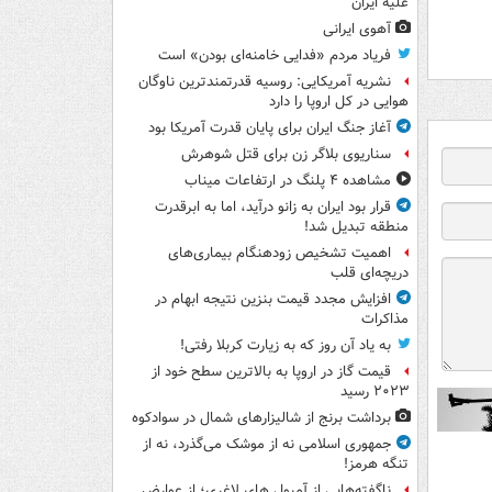
علیه ایران
آهوی ایرانی
فریاد مردم «فدایی خامنه‌ای بودن» است
نشریه آمریکایی: روسیه قدرتمندترین ناوگان
هوایی در کل اروپا را دارد
آغاز جنگ ایران برای پایان قدرت آمریکا بود
سناریوی بلاگر زن برای قتل شوهرش
مشاهده ۴ پلنگ در ارتفاعات میناب
قرار بود ایران به زانو درآید، اما به ابرقدرت
منطقه تبدیل شد!
اهمیت تشخیص زودهنگام بیماری‌های
دریچه‌ای قلب
افزایش مجدد قیمت بنزین نتیجه ابهام در
مذاکرات
به یاد آن روز که به زیارت کربلا رفتی!
قیمت گاز در اروپا به بالاترین سطح خود از
۲۰۲۳ رسید
برداشت برنج از شالیزارهای شمال در سوادکوه
جمهوری اسلامی نه از موشک می‌گذرد، نه از
تنگه هرمز!
ناگفته‌هایی از آمپول های لاغری؛ از عوارض