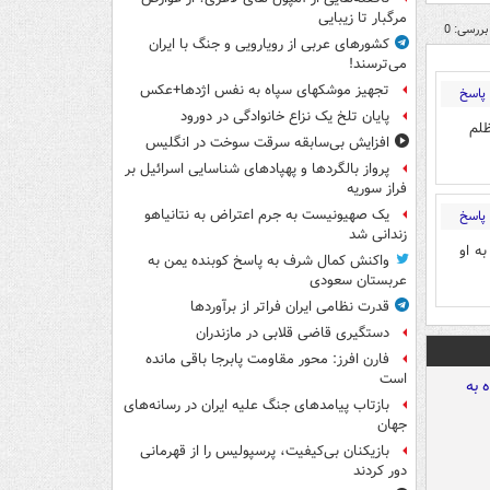
مرگبار تا زیبایی
بررسی: 0
کشورهای عربی از رویارویی و جنگ با ایران
می‌ترسند!
تجهیز موشکهای سپاه به نفس اژدها+عکس
پاسخ
پایان تلخ یک نزاع خانوادگی در دورود
ظلم
افزایش بی‌سابقه سرقت سوخت در انگلیس
پرواز بالگردها و پهپادهای شناسایی اسرائیل بر
فراز سوریه
یک صهیونیست به جرم اعتراض به نتانیاهو
پاسخ
زندانی شد
ه او
واکنش کمال شرف به پاسخ کوبنده یمن به
عربستان سعودی
قدرت نظامی ایران فراتر از برآوردها
دستگیری قاضی قلابی در مازندران
فارن افرز: محور مقاومت پابرجا باقی مانده
است
بازتاب پیامدهای جنگ علیه ایران در رسانه‌های
جهان
بازیکنان بی‌کیفیت، پرسپولیس را از قهرمانی
دور کردند