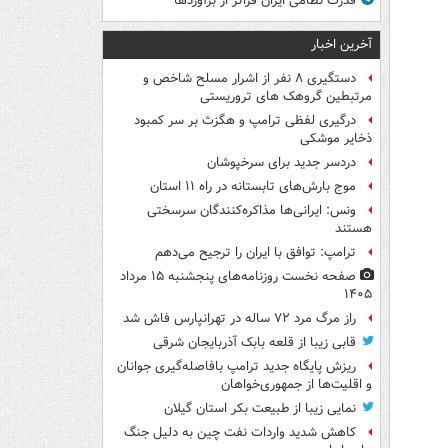
قدرت نظامی ایران فراتر از برآوردها
آخرین اخبار
دستگیری ۸ نفر از اشرار مسلح شاخص و
مرتبطین گروهک های تروریستی
درگیری لفظی ترامپ و هگزث بر سر کمبود
ذخایر موشکی
دردسر جدید برای سرخپوشان
موج بارش‌های تابستانه در راه ۱۱ استان
ونس: ایرانی‌ها مذاکره‌کنندگان سرسختی
هستند
ترامپ: توافق با ایران را ترجیح می‌دهم
صفحه نخست روزنامه‌های پنجشنبه ۱۵ مرداد
۱۴۰۵
راز مرگ مرد ۷۲ ساله در تهرانپارس فاش شد
قابی زیبا از قلعه بابک آذربایجان شرقی
ریزش پایگاه جدید ترامپ بافاصله‌گیری جوانان
و اقلیت‌ها از جمهوری‌خواهان
نمایی زیبا از طبیعت بکر استان گیلان
کاهش شدید واردات نفت چین به دلیل جنگ