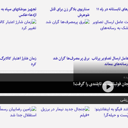
موج بارش‌های تابستانه در راه ۱۱
سناریوی بلاگر زن برای قتل
تجهیز موشکهای سپاه به 
شوهرش
اژدها+عکس
امل ارسال تصاویر پرتاب
برق پرمصرف‌ها گران شد
زمان شارژ اعتبار کالابرگ 
سانه‌های معاند
کرد
ده
ان فوتبالیست تایلندی را گرفت!
رزشی