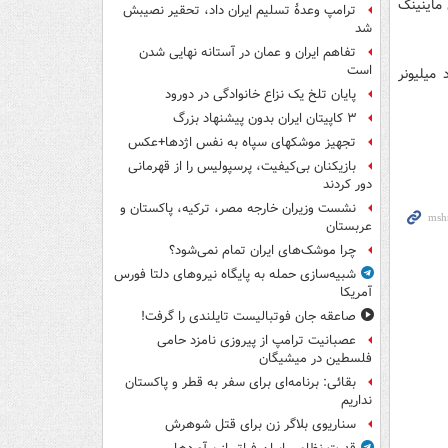
ماینینگ
ترامپ وعدۀ تسلیم ایران داد، تحقیر نصیبش
شد
تفاهم ایران و عمان در آستانه نهایی شدن
است
د میلیونر
پایان تلخ یک نزاع خانوادگی در دورود
۳ کاپیتان ایران بدون پیشنهاد بزرگ
تجهیز موشکهای سپاه به نفس اژدها+عکس
بازیکنان بی‌کیفیت، پرسپولیس را از قهرمانی
دور کردند
نشست وزیران خارجه مصر، ترکیه، پاکستان و
عربستان
چرا موشک‌های ایران تمام نمی‌شود؟
شبیه‌سازی حمله به پایگاه نیروهای دلتا فورس
آمریکا
صاعقه جان فوتبالیست تایلندی را گرفت!
عصبانیت ترامپ از پیروزی نامزد حامی
فلسطین در میشیگان
بقائی: برنامه‌ای برای سفر به قطر و پاکستان
نداریم
سناریوی بلاگر زن برای قتل شوهرش