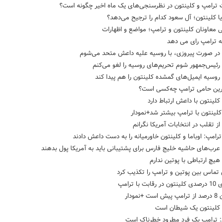
ترامپ و کلینتون در نظرسنجی‌های یک ماه اخیر چگونه است؟
ا کلینتون؛ آل سعود کدام را ترجیح می‌دهد؟
ی معاونان کلینتون و ترامپ؛ مواضع و اظهارات
به ترامپ رای می دهد
 در صورت پیروزی، با روسیه علیه داعش متحد می‌شوم
رئیس‌جمهور شوم تحریم‌های روسیه را لغو می‌کنم
روسیه ایمیل‌های گمشده کلینتون را هم پیدا کند
رین حامی ترامپ چه‌کسی است؟
کلینتون با داعش ارتباط دارد
لینتون با ترامپ بیشتر شد+نمودار
از تقلب در انتخابات آمریکا نگرانم
رامپ: اوباما و کلینتون خاورمیانه را به دست داعش دادند
عرب‌های حاشیه خلیج فارس برای پشتیبانی باید به آمریکا پول بدهند
: هیچ ارتباطی با پوتین ندارم
تماس بین پوتین و ترامپ را تکذیب کرد
ت با ترامپ
+نمودار
 کلینتون یک شیطان است
ن: ترامپ یک فرد مطرود خطرناک است