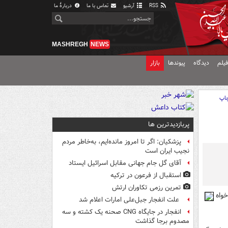
RSS
آرشیو
تماس با ما
دربارهٔ ما
MASHREGH
NEWS
یلم
دیدگاه
پیوندها
بازار
اپ
پربازدیدترین ها
پزشکیان: اگر تا امروز مانده‌ایم، به‌خاطر مردم
نجیب ایران است
آقای گل جام جهانی مقابل اسرائیل ایستاد
استقبال از فرعون در ترکیه
تمرین رزمی تکاوران ارتش
واه
علت انفجار جبل‌علی امارات اعلام شد
انفجار در جایگاه CNG صحنه یک کشته و سه
مصدوم برجا گذاشت