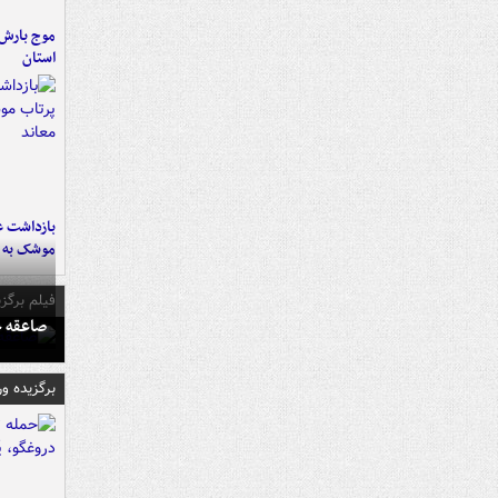
استان
بازداشت ع
موشک به ر
فیلم برگزی
صاعقه ج
برگزیده و