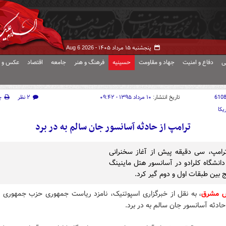
پنجشنبه ۱۵ مرداد ۱۴۰۵ -
Aug 6 2026
ی
دفاع و امنیت
جهاد و مقاومت
حسینیه
فرهنگ و هنر
جامعه
اقتصاد
عکس و ف
610
تاریخ انتشار:
۱۰ مرداد ۱۳۹۵ - ۰۹:۴۲
۲ نظر
چ
یکا
ترامپ از حادثه آسانسور جان سالم به در برد
ترامپ، سی دقیقه پیش از آغاز سخنرانی
دانشگاه کلرادو در آسانسور هتل ماینینگ
 بین طبقات اول و دوم گیر کرد.
ش مشرق
، به نقل از خبرگزاری اسپوتنیک، نامزد ریاست جمهوری حزب جمهوری خ
 حادثه آسانسور جان سالم به در برد.