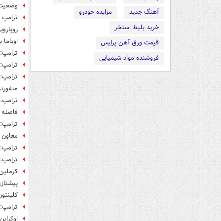
وضعیت 
آهنگ جدید
مزایده خودرو
ترامپ ی
خرید بلیط استخر
رویاروی
اوباما 
قیمت ورق آهن پرایس
ترامپ:
فروشنده مواد شیمیایی
ترامپ: 
ترامپ: 
منفورت
ترامپ: 
فاصله ک
ترامپ: 
معاون ت
ترامپ: 
­­ترامپ
کرملین 
پیشتازی 10 درصدی کلینتون در رقاب
کلینتون 8 درصد از ترامپ پیش است 
ترامپ:
اوکرای