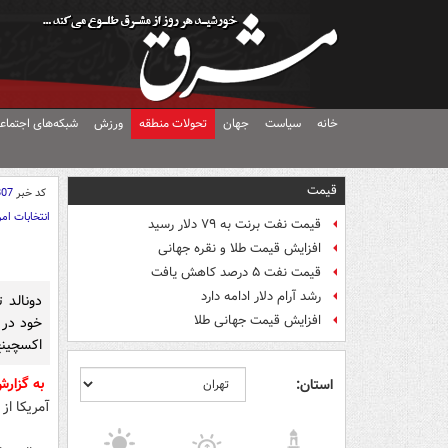
خانه
سیاست
جهان
تحولات منطقه
ورزش
شبکه‌های اجتماع
قیمت
کد خبر
807
انتخابات امر
قیمت نفت برنت به ۷۹ دلار رسید
افزایش قیمت طلا و نقره جهانی
قیمت نفت ۵ درصد کاهش یافت
رشد آرام دلار ادامه دارد
دونالد 
افزایش قیمت جهانی طلا
خود در 
اکسچینج
به گزار
استان:
آمریکا از