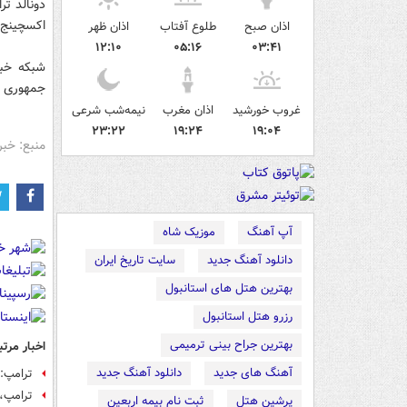
دونالد ت
اکسچینج ب
اذان صبح
طلوع آفتاب
اذان ظهر
۱۲:۱۰
۰۵:۱۶
۰۳:۴۱
جمهوری خو
غروب خورشید
اذان مغرب
نیمه‌شب شرعی
۲۳:۲۲
۱۹:۲۴
۱۹:۰۴
منبع: خبر
آپ آهنگ
موزیک شاه
دانلود آهنگ جدید
سایت تاریخ ایران
بهترین هتل های استانبول
رزرو هتل استانبول
بهترین جراح بینی ترمیمی
اخبار مرتب
آهنگ های جدید
دانلود آهنگ جدید
ترامپ:
ترامپ، 
پرشین هتل
ثبت نام بیمه اربعین