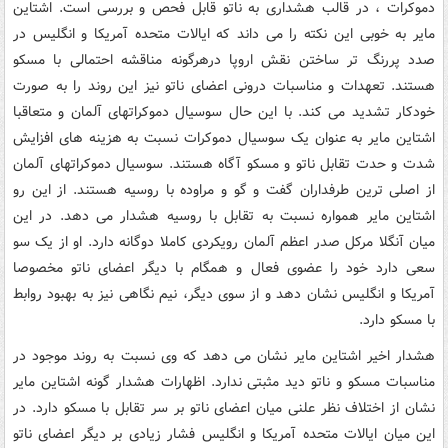
دموکرات ، در قالب هشداری به ناتو قابل فحص و بررسی است. اشتاین
مایر به خوبی این نکته را می داند که ایالات متحده آمریکا و انگلیس در
صدد پررنگ تر ساختن نقش اروپا درهرگونه مناقشه احتمالی با مسکو
هستند. تعهدات و مناسبات درونی اعضای ناتو نیز این روند را به صورت
خودکار تشدید می کند. با این حال سوسیال دموکراتهای آلمان و متعاقبا
اشتاین مایر به عنوان یک سوسیال دموکرات نسبت به هزینه های افزایش
شدت و حدت تقابل ناتو و مسکو آگاه هستند. سوسیال دموکراتهای آلمان
از اصلی ترین طرفداران گفت و گو و مراوده با روسیه هستند. از این رو
اشتاین مایر همواره نسبت به تقابل با روسیه هشدار می دهد. در این
میان آنگلا مرکل صدر اعظم آلمان رویکردی کاملا دوگانه دارد. او از یک سو
سعی دارد خود را عضوی فعال و همگام با دیگر اعضای ناتو مخصوصا
آمریکا و انگلیس نشان دهد و از سوی دیگر، نیم نگاهی نیز به بهبود روابط
با مسکو دارد.
هشدار اخیر اشتاین مایر نشان می دهد که وی نسبت به روند موجود در
مناسبات مسکو و ناتو دید مثبتی ندارد. اظهارات هشدار گونه اشتاین مایر
نشان از اختلاف نظر علنی میان اعضای ناتو بر سر تقابل با مسکو دارد. در
این میان ایالات متحده آمریکا و انگلیس فشار زیادی بر دیگر اعضای ناتو