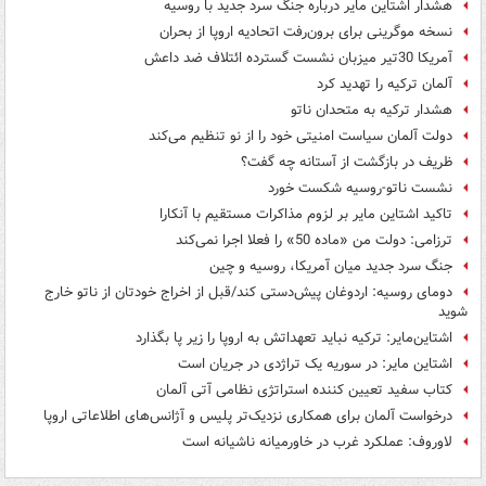
هشدار اشتاین مایر درباره جنگ سرد جدید با روسیه
نسخه موگرینی برای برون‌رفت اتحادیه اروپا از بحران
آمریکا 30تیر میزبان نشست گسترده ائتلاف ضد داعش
آلمان ترکیه را تهدید کرد
هشدار ترکیه به متحدان ناتو
دولت آلمان سیاست امنیتی خود را از نو تنظیم می‌کند
ظریف در بازگشت از آستانه چه گفت؟
نشست ناتو-روسیه شکست خورد
تاکید اشتاین مایر بر لزوم مذاکرات مستقیم با آنکارا
ترزامی: دولت من «ماده 50» را فعلا اجرا نمی‌کند
جنگ سرد جدید میان آمریکا، روسیه و چین
دومای روسیه: اردوغان پیش‌دستی کند/قبل از اخراج خودتان از ناتو خارج
شوید
اشتاین‌مایر: ترکیه نباید تعهداتش به اروپا را زیر پا بگذارد
اشتاین مایر: در سوریه یک تراژدی در جریان است
کتاب سفید تعیین کننده استراتژی نظامی آتی آلمان
درخواست آلمان برای همکاری نزدیک‌تر پلیس و آژانس‌های اطلاعاتی اروپا
لاوروف: عملکرد غرب در خاورمیانه ناشیانه است