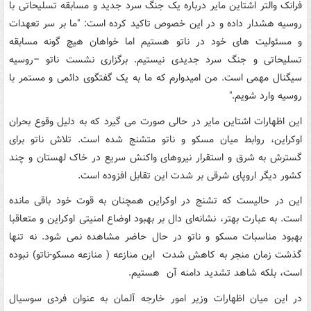
فرانک والتر اشتاین مایر درباره یک جنگ سرد جدید و مسابقه تسلیحاتی با
روسیه هشدار داده و در این خصوص تاکید کرده است: "ما بر سر تعهدات
و مسئولیت های خود در ناتو هستیم اما خواهان هیچ گونه مسابقه
تسلیحاتی و جنگ سرد جدیدی نیستیم. برگزاری نشست ناتو –روسیه
سیگنال مهمی است. من امیدوارم که ما به یک گفتگوی دائمی و مستمر با
روسیه وارد شویم."
این اظهارات اشتاین مایر در حالی صورت می گیرد که به دلیل وقوع بحران
اوکراین، روابط میان مسکو و ناتو متشنج شده است. تلاش ناتو برای
گسترش به شرق و استقرار نیروهای واکنش سریع در خاک لهستان و چند
کشور دیگر اروپای شرقی بر شدت این تقابل افزوده است.
این در حالیست که تشنج در اوکراین همچنان به قوت خود باقی مانده
است. به عبارت بهتر، نشانه‌ای دال بر بهبود اوضاع امنیتی اوکراین و متعاقبا
بهبود مناسبات مسکو و ناتو در حال حاضر مشاهده نمی شود. نه تنها
گذشت زمان منجر به کاهش شدت این منازعه ( منازعه مسکو-ناتو) نبوده
است، بلکه شاهد تشدید دامنه آن هستیم.
در این میان اظهارات وزیر امور خارجه آلمان به عنوان فردی سوسیال