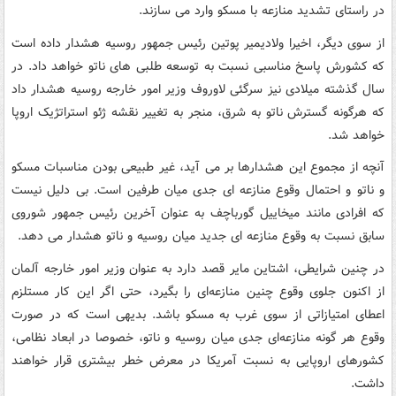
در راستای تشدید منازعه با مسکو وارد می سازند.
از سوی دیگر، اخیرا ولادیمیر پوتین رئیس جمهور روسیه هشدار داده است
که کشورش پاسخ مناسبی نسبت به توسعه طلبی های ناتو خواهد داد. در
سال گذشته میلادی نیز سرگئی لاوروف وزیر امور خارجه روسیه هشدار داد
که هرگونه گسترش ناتو به شرق، منجر به تغییر نقشه ژئو استراتژیک اروپا
خواهد شد.
آنچه از مجموع این هشدارها بر می آید، غیر طبیعی بودن مناسبات مسکو
و ناتو و احتمال وقوع منازعه ای جدی میان طرفین است. بی دلیل نیست
که افرادی مانند میخاییل گورباچف به عنوان آخرین رئیس جمهور شوروی
سابق نسبت به وقوع منازعه ای جدید میان روسیه و ناتو هشدار می دهد.
در چنین شرایطی، اشتاین مایر قصد دارد به عنوان وزیر امور خارجه آلمان
از اکنون جلوی وقوع چنین منازعه‌ای را بگیرد، حتی اگر این کار مستلزم
اعطای امتیازاتی از سوی غرب به مسکو باشد. بدیهی است که در صورت
وقوع هر گونه منازعه‌ای جدی میان روسیه و ناتو، خصوصا در ابعاد نظامی،
کشورهای اروپایی به نسبت آمریکا در معرض خطر بیشتری قرار خواهند
داشت.