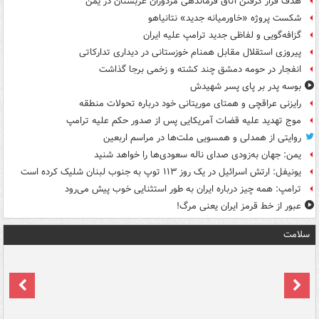
هدف قرار گرفتن اتاق‌ فرماندهی مزدوران عربستان در یمن
شکست پروژه «خاورمیانه جدید» نتانیاهو
گزافه‌گویی و لفاظی جدید ترامپ علیه ایران
پیروزی استقلال مقابل همنام خوزستانی در دیداری تدارکاتی
انفجار در حومه دمشق چند کشته و زخمی برجا گذاشت
بوسه‌ پدر بر پای پسر شهیدش
رایزنی عراقچی و همتای موریتانی خود درباره تحولات منطقه
موج تهدید علیه قضات آمریکایی پس از صدور حکم علیه ترامپ
روایتی از همدلی و همسویی ملت‌ها در مراسم اربعین
یمن: جهان به‌زودی صدای ناله سعودی‌ها را خواهد شنید
یونیفل: ارتش اسرائیل در یک روز ۱۱۳ توپ به جنوب لبنان شلیک کرده است
ترامپ: همه چیز درباره ایران به طور استثنایی خوب پیش می‌رود
عبور از خط قرمز ایران یعنی مرگ!
سلامت
ت