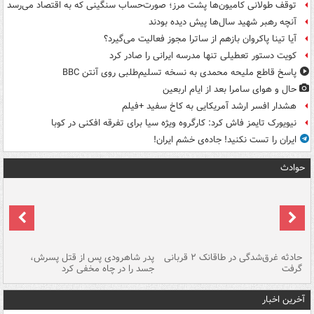
توقف طولانی کامیون‌ها پشت مرز؛ صورت‌حساب سنگینی که به اقتصاد می‌رسد
آنچه رهبر شهید سال‌ها پیش دیده بودند
آیا تینا پاکروان بازهم از ساترا مجوز فعالیت می‌گیرد؟
کویت دستور تعطیلی تنها مدرسه ایرانی را صادر کرد
پاسخ قاطع ملیحه محمدی به نسخه تسلیم‌طلبی روی آنتن BBC
حال و هوای سامرا بعد از ایام اربعین
هشدار افسر ارشد آمریکایی به کاخ سفید +فیلم
نیویورک تایمز فاش کرد: کارگروه ویژه سیا برای تفرقه افکنی در کوبا
ایران را تست نکنید! جاده‌ی خشم ایران!
حوادث
شته
حادثه غرق‌شدگی در طاقانک ۲ قربانی
پدر شاهرودی پس از قتل پسرش،
دس
گرفت
جسد را در چاه مخفی کرد
آخرین اخبار