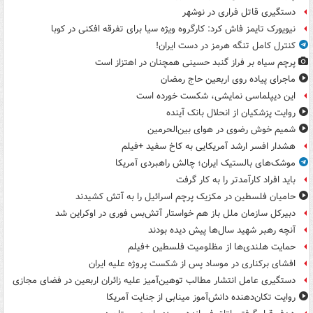
دستگیری قاتل فراری در نوشهر
نیویورک تایمز فاش کرد: کارگروه ویژه سیا برای تفرقه افکنی در کوبا
کنترل کامل تنگه هرمز در دست ایران!
پرچم سیاه بر فراز گنبد حسینی همچنان در اهتزاز است
ماجرای پیاده روی اربعین حاج رمضان
این دیپلماسی نمایشی، شکست خورده است
روایت پزشکیان از انحلال بانک آینده
شمیم خوش رضوی در هوای بین‌الحرمین
هشدار افسر ارشد آمریکایی به کاخ سفید +فیلم
موشک‌های بالستیک ایران؛ چالش راهبردی آمریکا
باید افراد کارآمدتر را به کار گرفت
حامیان فلسطین در مکزیک پرچم اسرائیل را به آتش کشیدند
دبیرکل سازمان ملل باز هم خواستار آتش‌بس فوری در اوکراین شد
آنچه رهبر شهید سال‌ها پیش دیده بودند
حمایت هلندی‌ها از مظلومیت فلسطین +فیلم
افشای برکناری در موساد پس از شکست پروژه علیه ایران
دستگیری عامل انتشار مطالب توهین‌آمیز علیه زائران اربعین در فضای مجازی
روایت تکان‌دهنده دانش‌آموز مینابی از جنایت آمریکا