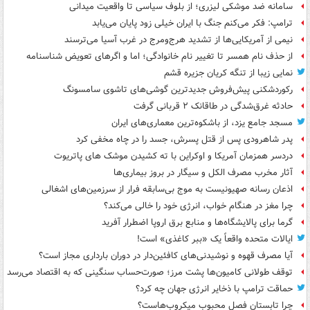
سامانه ضد موشکی لیزری؛ از بلوف سیاسی تا واقعیت میدانی
ترامپ: فکر می‌کنم جنگ با ایران خیلی زود پایان می‌یابد
نیمی از آمریکایی‌ها از تشدید هرج‌ومرج در غرب آسیا می‌ترسند
از حذف نام همسر تا تغییر نام خانوادگی؛ اما و اگرهای تعویض شناسنامه
نمایی زیبا از تنگه کریان جزیره قشم
رکوردشکنی پیش‌فروش جدیدترین گوشی‌های تاشوی سامسونگ
حادثه غرق‌شدگی در طاقانک ۲ قربانی گرفت
مسجد جامع یزد، از باشکوه‌ترین معماری‌های ایران
پدر شاهرودی پس از قتل پسرش، جسد را در چاه مخفی کرد
دردسر همزمان آمریکا و اوکراین با ته کشیدن موشک های پاتریوت
آثار مخرب مصرف الکل و سیگار در بروز بیماری‌ها
اذعان رسانه صهیونیست به موج بی‌سابقه فرار از سرزمین‌های اشغالی
چرا مغز در هنگام خواب، انرژی خود را خالی می‌کند؟
گرما برای پالایشگاه‌ها و منابع برق اروپا اضطرار آفرید
ایالات متحده واقعاً یک «ببر کاغذی» است!
آیا مصرف قهوه و نوشیدنی‌های کافئین‌دار در دوران بارداری مجاز است؟
توقف طولانی کامیون‌ها پشت مرز؛ صورت‌حساب سنگینی که به اقتصاد می‌رسد
حماقت ترامپ با ذخایر انرژی جهان چه کرد؟
چرا تابستان فصل محبوب میکروب‌هاست؟