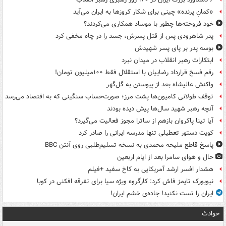
«کمانِ پرنده» چینی برای شکار کروزها به ایران می‌آید
خود فروخته‌ها چطور با موساد همکاری می‌کردند؟
پدر شاهرودی پس از قتل پسرش، جسد را در چاه مخفی کرد
بوسه‌ پدر بر پای پسر شهیدش
ابتکارات رهبر انقلاب در میدان نبرد
رقم فسخ قرارداد رضاییان با استقلال فقط ۱۰۰میلیون تومان!
واکنش عالیشاه بعد از پیوستن به گل‌گهر
توقف طولانی کامیون‌ها پشت مرز؛ صورت‌حساب سنگینی که به اقتصاد می‌رسد
آنچه رهبر شهید سال‌ها پیش دیده بودند
آیا تینا پاکروان بازهم از ساترا مجوز فعالیت می‌گیرد؟
کویت دستور تعطیلی تنها مدرسه ایرانی را صادر کرد
پاسخ قاطع ملیحه محمدی به نسخه تسلیم‌طلبی روی آنتن BBC
حال و هوای سامرا بعد از ایام اربعین
هشدار افسر ارشد آمریکایی به کاخ سفید +فیلم
نیویورک تایمز فاش کرد: کارگروه ویژه سیا برای تفرقه افکنی در کوبا
ایران را تست نکنید! جاده‌ی خشم ایران!
حوادث