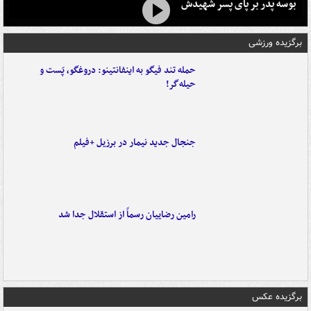
بوسه‌ پدر بر پای پسر شهیدش
برگزیده ورزشی
حمله تند فیگو به اینفانتینو: دروغگو، پَست‌ و
حیله‌گر!
جنجال جدید نیمار در برزیل +فیلم
رامین رضاییان رسماً از استقلال جدا شد
برگزیده عکس