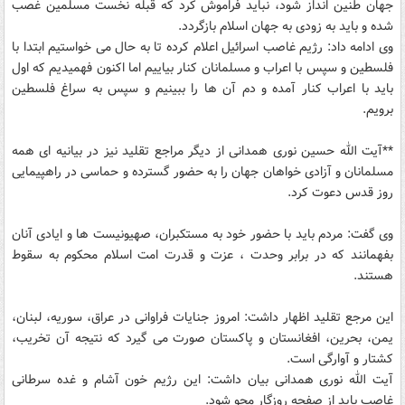
جهان طنین انداز شود، نباید فراموش کرد که قبله نخست مسلمین غصب
شده و باید به زودی به جهان اسلام بازگردد.
وی ادامه داد: رژیم غاصب اسرائیل اعلام کرده تا به حال می خواستیم ابتدا با
فلسطین و سپس با اعراب و مسلمانان کنار بیاییم اما اکنون فهمیدیم که اول
باید با اعراب کنار آمده و دم آن ها را ببینیم و سپس به سراغ فلسطین
برویم.
**آیت الله حسین نوری همدانی از دیگر مراجع تقلید نیز در بیانیه ای همه
مسلمانان و آزادی خواهان جهان را به حضور گسترده و حماسی در راهپیمایی
روز قدس دعوت کرد.
وی گفت: مردم باید با حضور خود به مستکبران، صهیونیست ها و ایادی آنان
بفهمانند که در برابر وحدت ، عزت و قدرت امت اسلام محکوم به سقوط
هستند.
این مرجع تقلید اظهار داشت: امروز جنایات فراوانی در عراق، سوریه، لبنان،
یمن، بحرین، افغانستان و پاکستان صورت می گیرد که نتیجه آن تخریب،
کشتار و آوارگی است.
آیت الله نوری همدانی بیان داشت: این رژیم خون آشام و غده سرطانی
غاصب باید از صفحه روزگار محو شود.