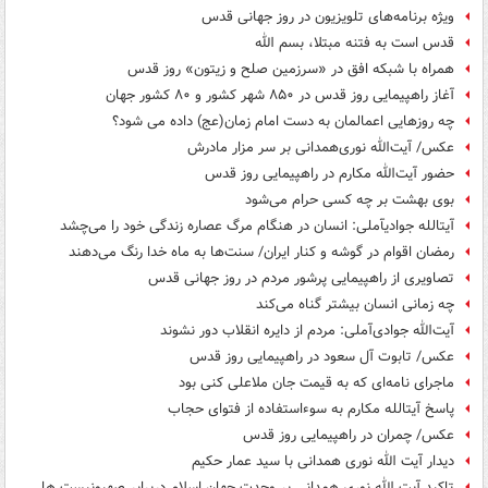
ویژه برنامه‌های تلویزیون در روز جهانی قدس
قدس است به فتنه مبتلا، بسم الله
همراه با شبکه افق در «سرزمین صلح و زیتون» روز قدس
آغاز راهپیمایی روز قدس در ۸۵۰ شهر کشور و ۸۰ کشور جهان
چه روزهایی اعمالمان به دست امام زمان(عج) داده می شود؟
عکس/ آیت‌الله نوری‌همدانی بر سر مزار مادرش
حضور آیت‌الله مکارم در راهپیمایی روز قدس
بوی بهشت بر چه کسی حرام می‌شود
آیت‎الله جوادی‎آملی: انسان در هنگام مرگ عصاره زندگی خود را می‌چشد
رمضان اقوام در گوشه و کنار ایران/ سنت‌ها به ماه خدا رنگ می‌دهند
تصاویری از راهپیمایی پرشور مردم در روز جهانی قدس
چه زمانی انسان بیشتر گناه می‌کند
آیت‌الله جوادی‌آملی: مردم از دایره انقلاب دور نشوند
عکس/ تابوت آل سعود در راهپیمایی روز قدس
ماجرای نامه‌ای که به قیمت جان ملاعلی کنی بود
پاسخ آیت‎الله مکارم‌ به سوء‌استفاده‌ از فتوای حجاب
عکس/ چمران در راهپیمایی روز قدس
دیدار آیت الله نوری همدانی با سید عمار حکیم
تاکید آیت الله نوری همدانی بر وحدت جهان اسلام دربرابر صهیونیست ها