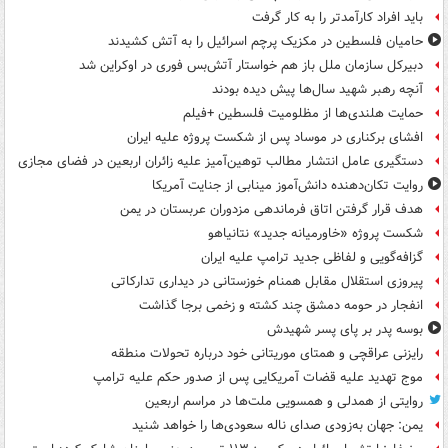
باید افراد کارآمدتر را به کار گرفت
حامیان فلسطین در مکزیک پرچم اسرائیل را به آتش کشیدند
دبیرکل سازمان ملل باز هم خواستار آتش‌بس فوری در اوکراین شد
آنچه رهبر شهید سال‌ها پیش دیده بودند
حمایت هلندی‌ها از مظلومیت فلسطین +فیلم
افشای برکناری در موساد پس از شکست پروژه علیه ایران
دستگیری عامل انتشار مطالب توهین‌آمیز علیه زائران اربعین در فضای مجازی
روایت تکان‌دهنده دانش‌آموز مینابی از جنایت آمریکا
هدف قرار گرفتن اتاق‌ فرماندهی مزدوران عربستان در یمن
شکست پروژه «خاورمیانه جدید» نتانیاهو
گزافه‌گویی و لفاظی جدید ترامپ علیه ایران
پیروزی استقلال مقابل همنام خوزستانی در دیداری تدارکاتی
انفجار در حومه دمشق چند کشته و زخمی برجا گذاشت
بوسه‌ پدر بر پای پسر شهیدش
رایزنی عراقچی و همتای موریتانی خود درباره تحولات منطقه
موج تهدید علیه قضات آمریکایی پس از صدور حکم علیه ترامپ
روایتی از همدلی و همسویی ملت‌ها در مراسم اربعین
یمن: جهان به‌زودی صدای ناله سعودی‌ها را خواهد شنید