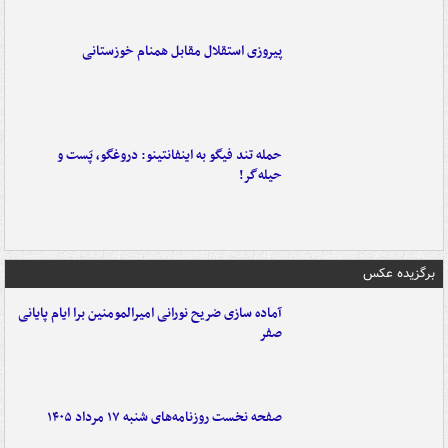
پیروزی استقلال مقابل همنام خوزستانی
حمله تند فیگو به اینفانتینو: دروغگو، پَست‌ و
حیله‌گر!
برگزیده عکس
آماده سازی ضریح نورانی امیرالمومنین برا ایام پایانی
صفر
صفحه نخست روزنامه‌های شنبه ۱۷ مرداد ۱۴۰۵