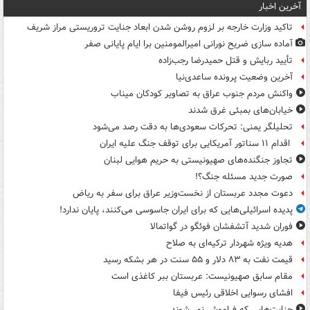
آخرین اخبار
تاکید وزارت خارجه بر لزوم روشن شدن ابعاد جنایت تروریستی مراز شریف
آماده سازی ضریح نورانی امیرالمومنین برا ایام پایانی صفر
تأیید ربایش و قتل حمیدرضا رجب‌زاده
آخرین وضعیت پرونده ساعدی‌نیا
واکنش مردم جنوب عراق به تصاویر کودکان میناب
خیابان‌های بمبئی غرق شدند
تحلیلگر یمنی: تحرکات سعودی‌ها به دقت رصد می‌شود
اقدام ۱۱ سناتور آمریکایی برای توقف جنگ علیه ایران
تجاوز جنگنده‌های صهیونیستی به حریم هوایی لبنان
صورت جدید مسئله جنگ؟!
دعوت مجدد عربستان از نخست‌وزیر عراق برای سفر به ریاض
پدیده اسرائیلی‌هایی که برای ایران جاسوسی می‌کنند، پایان ندارد!
فوران شدید آتشفشان فوئگو در گواتمالا
هدیه ویژه شهردار ترکیه‌ای به صلاح
قیمت نفت به ۸۳ دلار و ۵۵ سنت در هر بشکه رسید
مقام سابق صهیونیست: عربستان ببر کاغذی است
افشای رسوایی اخلاقی رئیس فیفا
جنایت‌هایی که فراموش نمی‌شوند