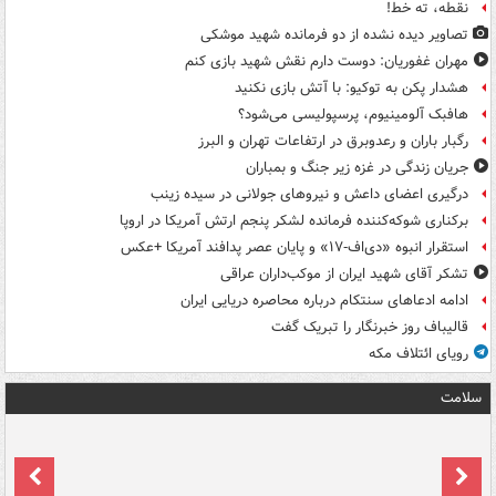
نقطه، ته خط!
تصاویر دیده‌ نشده از دو فرمانده شهید موشکی
مهران غفوریان: دوست دارم نقش شهید بازی کنم
هشدار پکن به توکیو: با آتش بازی نکنید
هافبک آلومینیوم، پرسپولیسی می‌شود؟
رگبار باران و رعدوبرق در ارتفاعات تهران و البرز
جریان زندگی در غزه زیر جنگ و بمباران
درگیری اعضای داعش و نیروهای جولانی در سیده زینب
برکناری شوکه‌کننده فرمانده لشکر پنجم ارتش آمریکا در اروپا
استقرار انبوه «دی‌اف‑۱۷» و پایان عصر پدافند آمریکا +عکس
تشکر آقای شهید ایران از موکب‌داران عراقی
ادامه ادعاهای سنتکام درباره محاصره دریایی ایران
قالیباف روز خبرنگار را تبریک گفت
رویای ائتلاف مکه
سلامت