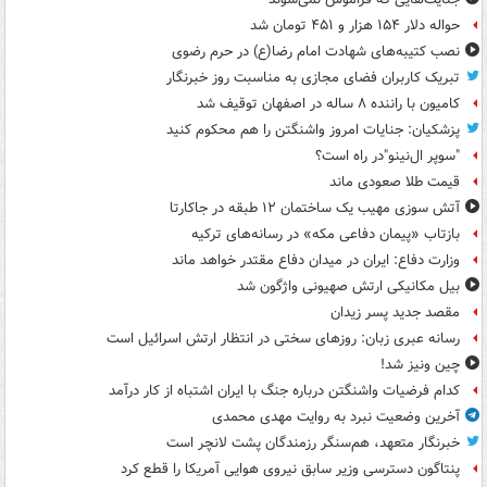
حواله دلار ۱۵۴ هزار و ۴۵۱ تومان شد
نصب کتیبه‌های شهادت امام رضا(ع) در حرم رضوی
تبریک کاربران فضای مجازی به مناسبت روز خبرنگار
کامیون با راننده ۸ ساله در اصفهان توقیف شد
پزشکیان: جنایات امروز واشنگتن را هم محکوم کنید
"سوپر ال‌نینو"در راه است؟
قیمت طلا صعودی ماند
آتش سوزی مهیب یک ساختمان ۱۲ طبقه در جاکارتا
بازتاب «پیمان دفاعی مکه» در رسانه‌های ترکیه
وزارت دفاع: ایران در میدان دفاع مقتدر خواهد ماند
بیل مکانیکی ارتش صهیونی واژگون شد
مقصد جدید پسر زیدان
رسانه عبری زبان: روزهای سختی در انتظار ارتش اسرائیل است
چین ونیز شد!
کدام فرضیات واشنگتن درباره جنگ با ایران اشتباه از کار درآمد
آخرین وضعیت نبرد به روایت مهدی محمدی
خبرنگار متعهد، هم‌سنگر رزمندگان پشت لانچر است
پنتاگون دسترسی وزیر سابق نیروی هوایی آمریکا را قطع کرد