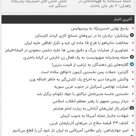
حمله مسلحانه به قهوه‌خانه‌ای در
عامل اصلی قتل حمیدرضا رجب‌زاده
گر
زاهدان؛ ۲ نفر جان باختند
دستگیر شد
نا
آخرین اخبار
پاسخ نهایی حسین‌نژاد به پرسپولیس
پزشکیان: برادران ما در نیروهای مسلح کاری کردند کارستان
مخالفت نتانیاهو با طرح ۱۵ ماده ای غزه و تکرار لفاظی علیه ایران
تصاویری از عملیات بزرگ و دقیق یمنی ها علیه دشمن سعودی در المخا+فیلم
حمله وحشیانه صهیونیست به یک فعال زن خارجی در کرانه باختری
گلایه‌های رای دهندگان به ترامپ از قیمت بنزین!
گاردین: حملات یمن نخستین آزمون «توافق مکه» است
واکنش علیرضا دبیر به اخراج یک کشتی‌گیر به خاطر اضافه وزن
عملیات تهاجمی اسرائیل در جنوب غربی سوریه
نخستین جلسه مدیرعامل تراکتور با جواد نکونام برگزار شد
دیدار رییس جمهور با رهبر معظم انقلاب اسلامی
اعزام زائر اولی‌های آبادانی به زیارت امام هشتم
شهادت جانباز حمله آمریکا به جنوب کرمان
کشف ۳۳ قبضه سلاح در مرزهای آذربایجان غربی
امیر جهانشاهی: پای نظامی آمریکایی به ایران باز شود آن را قطع می‌کنیم