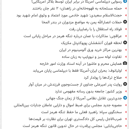
رسوایی دیپلماسی آمریکا در برابر ایران توسط بلاگر آمریکایی!
حمله مسلحانه به قهوه‌خانه‌ای در زاهدان؛ ۲ نفر جان باختند
حجت‌الاسلام سعیدی: شهید خادمی مورد اعتماد و وثوق امام شهید بود
حملات انصارالله یمن به مواضع مزدوران در بندر المخا
فولاد راه استقلال را با رضاییان رفت
عراقچی: مذاکرات با عمان درباره تنگه هرمز در مراحل پایانی است
لحظه فوران آتشفشان پوپوکتپتل مکزیک
بهترین مراکز خرید ورق آلومینیوم در ایران
تفاوت لوله سبز و نیوپایپ به زبان ساده
همایش محرم و عاشورا در آینه اسناد وزارت امور خارجه
اولیانوف: بحران ایران-آمریکا فقط با دیپلماسی پایان می‌یابد
صلاح ترک‌ها را پولدار کرد
روایت پدر امیرعلی جداوی از جست‌وجوی فرزندش در میان آوار
وزیر کشور: جامعه بدون رسانه مفهومی ندارد
جدی‌ترین تقابل نظامی آمریکا از زمان جنگ جهانی
مصوبه جدید مجلس برای ضبط اموال و دارایی عاملان جنایات بین‌المللی
سخنگوی سپاه: راهبرد فعلی ما حفظ تنگه هرمز است
ضرب‌الاجل رئیس کل دادگستری تهران برای نظارت بر قیمت‌ها
حاجی‌بابایی: مجلس پرقدرت در حال تدوین قانون تنگه هرمز است