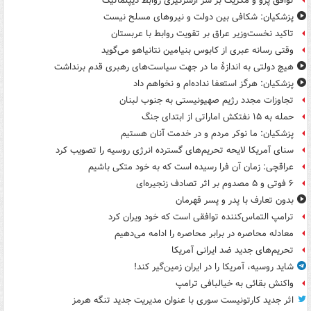
توافق پرو و مکزیک بر سر ازسرگیری روابط دیپلماتیک
پزشکیان: شکافی بین دولت و نیروهای مسلح نیست
تاکید نخست‌وزیر عراق بر تقویت روابط با عربستان
وقتی رسانه عبری از کابوس بنیامین نتانیاهو می‌گوید
هیچ دولتی به اندازۀ ما در جهت سیاست‌های رهبری قدم برنداشت
پزشکیان: هرگز استعفا نداده‌ام و نخواهم داد
تجاوزات مجدد رژیم صهیونیستی به جنوب لبنان
حمله به ۱۵ نفتکش‌ اماراتی از ابتدای جنگ
پزشکیان: ما نوکر مردم و در خدمت آنان هستیم
سنای آمریکا لایحه تحریم‌های گسترده انرژی روسیه را تصویب کرد
عراقچی: زمان آن فرا رسیده است که به خود متکی باشیم
۶ فوتی و ۵ مصدوم بر اثر تصادف زنجیره‌ای
بدون تعارف با پدر و پسر قهرمان
ترامپ التماس‌کننده توافقی است که خود ویران کرد
معادله محاصره در برابر محاصره را ادامه می‌دهیم
تحریم‌های جدید ضد ایرانی آمریکا
شاید روسیه، آمریکا را در ایران زمین‌گیر کند!
واکنش بقائی به خیالبافی ترامپ
اثر جدید کارتونیست سوری با عنوان مدیریت جدید تنگه هرمز