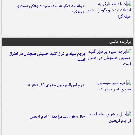
حمله تند فیگو به اینفانتینو: دروغگو، پَست‌ و
حیله‌گر!
برگزیده عکس
پرچم سیاه بر فراز گنبد حسینی همچنان در اهتزاز
است
حرم امیرالمومنین محیای آخر صفر شد
حال و هوای سامرا بعد از ایام اربعین