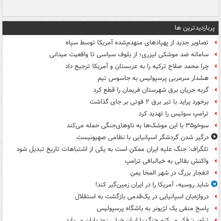
پربازدیدترین ها
تصاویر جدید از پهپادهای منهدم‌شده آمریکا توسط سپاه
سامانه ضد موشکی لیزری؛ از بلوف سیاسی تا واقعیت میدانی
چرا محمد صلاح ترکیه را به عربستان و آمریکا ترجیح داد
هشدار سرمربی پرسپولیس به جاسوس تیم
گربه جریان برق شهرستان فریمان را قطع کرد
برخورد پراید با تیر برق ۲ فوتی بر جای گذاشت
ترامپ سوئیس را تهدید کرد
سوخو۳۵ با این موشک‌ها به ناوهای‌جنگی حمله می‌کند
درگیر شدن گردشگر اسپانیایی با نظامی صهیونیست
تلگراف: جنگ علیه ایران ممکن است به یکی از اشتباهات تاریخ تبدیل شود
واکنش بقائی به خیالبافی ترامپ
انفجار بزرگ در شهر المخا یمن
شاید روسیه، آمریکا را در ایران زمین‌گیر کند!
دروازه‌بان اسپانیایی در یک‌قدمی بازگشت به استقلال
پاسخ منفی یک لژیونر به باشگاه پرسپولیس
ترامپ: فکر می‌کنم جنگ با ایران خیلی زود پایان می‌یابد