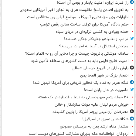
راز قدرت ایران، امنیت پایدار و بومی آن است!
به تعویق افتادن پاسخ مقاومت عراق به تجاوز اخیر آمریکایی سعودی
اظهارات وزیر خزانه‌داری آمریکا با مواضع قبلی وی متناقض است
حکم دادگاه آمریکا برای توقف ساخت سالن رقص ترامپ
حمله پهپادی به کشتی ترکیه‌ای در دریای سیاه
ترامپ و نتانیاهو جنایتکار جنگی هستند!
میزبانی استقلال در آسیا به امارات می‌رسد؟
سامانه موشکی پاتریوت چیست و چرا ذخایر آن رو به اتمام است؟
امنیت خلیج فارس باید به دست کشورهای منطقه تأمین شود
بارش باران در فاروج خراسان شمالی
انفجار بزرگ در شهر المخا یمن
تنگه هرمز به نماد یک تحقیر تاریخی برای آمریکا تبدیل شد!
ماموریت در حال پایان است!
۲۰ حمله رژیم صهیونیستی به درعا و قنیطره در یک هفته
خیزش مردم لبنان علیه دولت سازشکار و خائن
معترضان آرژانتینی پرچم آمریکا را پایین کشیدند
شکاف‌های عمیق در اسرائیل!
هشدار مقام ارشد یمن به عربستان سعودی
اردوغان: توافقنامه مکه پذیرای مشارکت کشورهای دوست است