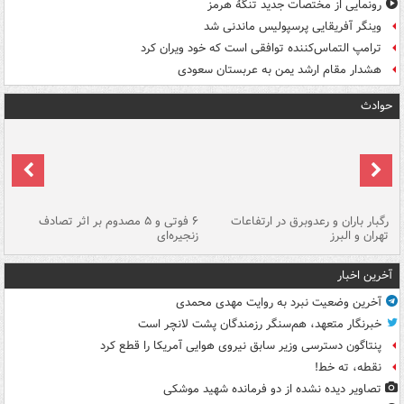
رونمایی از مختصات جدید تنگۀ هرمز
وینگر آفریقایی پرسپولیس ماندنی شد
ترامپ التماس‌کننده توافقی است که خود ویران کرد
هشدار مقام ارشد یمن به عربستان سعودی
حوادث
رگبار باران و رعدوبرق در ارتفاعات
۶ فوتی و ۵ مصدوم بر اثر تصادف
گر
تهران و البرز
زنجیره‌ای
قط
آخرین اخبار
آخرین وضعیت نبرد به روایت مهدی محمدی
خبرنگار متعهد، هم‌سنگر رزمندگان پشت لانچر است
پنتاگون دسترسی وزیر سابق نیروی هوایی آمریکا را قطع کرد
نقطه، ته خط!
تصاویر دیده‌ نشده از دو فرمانده شهید موشکی