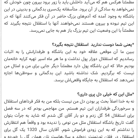
مطمئناً هرکس هم که می‌آید داخلش باید با زور برود بیرون چون خودش که
نمی‌خواهد به سادگی از آن برود. متأسفانه یک‌سری بدگمانی و بدبینی در این
باشگاه به وجود آمده که آدم‌های بزرگ حاضر در آن فکر می‌کنند آنها که در
این تیم نبوده و بیرون هستند نمی‌خواهند آنها با استقلال نتیجه بگیرند که
مطمئناً با این وضعیت این تیم بزرگ باز هم به جایی نمی‌رسد.
*یعنی شما دوست ندارید استقلال نتیجه بگیرد؟
ببین ما آن موقعی علاقه خود به این باشگاه و طرفدارانش را به اثبات
رساندیم که استقلال دوزار پول نداشت و ما هر ماه اسیر تهیه کرایه خانه‌مان
بودیم حالا که این باشگاه پول دارد مطمئناً دیگر جایی برای من و امثال من
نیست که برگردیم. شک نداشته باشید این بدگمانی و سوءظن‌ها اجازه
نمی‌دهد که استقلال به جایگاه واقعی‌اش برسد.
*مثل این که خیلی دل پری داری؟
نه به خدا اصلاً بحث پر بودن دل من نیست بلکه من به فکر فرداهای استقلال
و سرخوردگی طرفداران این تیم هستم. من مهاجمی بودم که در سه فصل
برای استقلال 54 گل زدم و دو بار آقای گل شدم که شاید به جرأت بتوان
گفت تاریخ باشگاه استقلال مثل من نوعی را ندیده بود و واقعاً هم انتظارش
را نداشتم که به این زودی فراموش شوم. آقایان سال 1320 یک گل برای
استقلال در فلان تورنمنت زده‌اند و سال‌هاست نان همان گل را خورده و