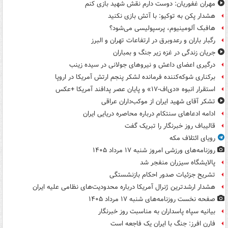
مهران غفوریان: دوست دارم نقش شهید بازی کنم
هشدار پکن به توکیو: با آتش بازی نکنید
هافبک آلومینیوم، پرسپولیسی می‌شود؟
رگبار باران و رعدوبرق در ارتفاعات تهران و البرز
جریان زندگی در غزه زیر جنگ و بمباران
درگیری اعضای داعش و نیروهای جولانی در سیده زینب
برکناری شوکه‌کننده فرمانده لشکر پنجم ارتش آمریکا در اروپا
استقرار انبوه «دی‌اف‑۱۷» و پایان عصر پدافند آمریکا +عکس
تشکر آقای شهید ایران از موکب‌داران عراقی
ادامه ادعاهای سنتکام درباره محاصره دریایی ایران
قالیباف روز خبرنگار را تبریک گفت
رویای ائتلاف مکه
روزنامه‌های ورزشی امروز ‌شنبه ۱۷ مرداد ۱۴۰۵
پالایشگاه سیزران منفجر شد
تشریح جزئیات صدور احکام بازنشستگی
هشدار ارشدترین ژنرال آمریکا درباره محدودیت‌های نظامی علیه ایران
صفحه نخست روزنامه‌های شنبه ۱۷ مرداد ۱۴۰۵
بیانیه سپاه پاسداران به مناسبت روز خبرنگار
فارن افرز: جنگ با ایران یک فاجعه است