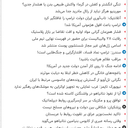
تنگی انگشتر و کفش در گرما؛ واکنش طبیعی بدن یا هشدار جدی؟
مورینیو هرگز نباید از رئال مادرید جدا می‌شد
آتلانتیک: تاب‌آوری ایران دولت ترامپ را غافلگیر کرد
ترامپ باعث افول هژمونی آمریکا شد!
فشار هم‌زمان گرانی مواد اولیه و افت تقاضا بر بازار پلاستیک
رقابت ۲۸ والیبالیست برای حضور در فهرست نهایی تیم ملی
اسامی ژل‌های غیر مجاز شستشوی پوست منتشر شد
سندرز: ترامپ نماد فساد، اقتدارگرایی و جنگ‌طلبی است!
مراقب علائم هپاتیت باشید!
ادامه جنگ تا روی کار آمدن دولت جدید در آمریکا!
باغچه‌های خانگی در کاهش خطر ابتلا به دیابت موثرند
نگرانی تل‌آویو از گسترش پرونده‌های جاسوسی مرتبط با ایران
نیویورک تایمز: غرب تمایلی به تجهیز اوکراین به موشک‌های رهگیر ندارد
آیا از نفوذ نتانیاهو در واشنگتن کاسته شده است؟
توافق پرو و مکزیک بر سر ازسرگیری روابط دیپلماتیک
پزشکیان: شکافی بین دولت و نیروهای مسلح نیست
تاکید نخست‌وزیر عراق بر تقویت روابط با عربستان
وقتی رسانه عبری از کابوس بنیامین نتانیاهو می‌گوید
هیچ دولتی به اندازۀ ما در جهت سیاست‌های رهبری قدم برنداشت