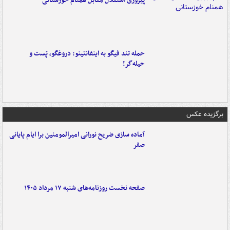
پیروزی استقلال مقابل همنام خوزستانی
حمله تند فیگو به اینفانتینو: دروغگو، پَست‌ و
حیله‌گر!
برگزیده عکس
آماده سازی ضریح نورانی امیرالمومنین برا ایام پایانی
صفر
صفحه نخست روزنامه‌های شنبه ۱۷ مرداد ۱۴۰۵