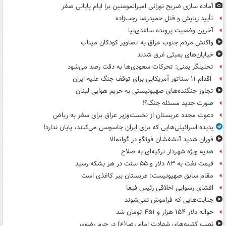
آماده سازی ضریح نورانی امیرالمومنین برا ایام پایانی صفر
تأیید ربایش و قتل حمیدرضا رجب‌زاده
آخرین وضعیت پرونده ساعدی‌نیا
واکنش مردم جنوب عراق به تصاویر کودکان میناب
خیابان‌های بمبئی غرق شدند
تحلیلگر یمنی: تحرکات سعودی‌ها به دقت رصد می‌شود
اقدام ۱۱ سناتور آمریکایی برای توقف جنگ علیه ایران
تجاوز جنگنده‌های صهیونیستی به حریم هوایی لبنان
صورت جدید مسئله جنگ؟!
دعوت مجدد عربستان از نخست‌وزیر عراق برای سفر به ریاض
پدیده اسرائیلی‌هایی که برای ایران جاسوسی می‌کنند، پایان ندارد!
فوران شدید آتشفشان فوئگو در گواتمالا
هدیه ویژه شهردار ترکیه‌ای به صلاح
قیمت نفت به ۸۳ دلار و ۵۵ سنت در هر بشکه رسید
مقام سابق صهیونیست: عربستان ببر کاغذی است
افشای رسوایی اخلاقی رئیس فیفا
جنایت‌هایی که فراموش نمی‌شوند
حواله دلار ۱۵۴ هزار و ۴۵۱ تومان شد
نصب کتیبه‌های شهادت امام رضا(ع) در حرم رضوی