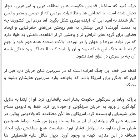
درک کنید که ساختار قدیمی حکومت های منطقه، عربی و غیر عربی، دچار
تحول شده است. با اعتراض ها و تظاهرات مردمی که از تونس و مصر و لیبی
آغاز شدند به امید این که آینده بهتری شکل بگیرد. اما مردم این کشورها چه
به دست آوردند؟ ترس بیشتر، به هم ریختن مرزهای جغرافیایی و ایجاد
فضایی برای گروه های افراطی تر و وحشی تر از القاعده. داعش ید طولا دارد
که می تواند مرزها و جهان را در نوردد. ایالات متحده همه عزم خود را جزم
کرده تا به جنگ این شبکه برود و آن را نابود کند. البته اگر وارد جنگی شبیه
آن چه بر سرش در عراق آمد نشود.
نقطه سر خط، این جنگ اعراب است که در سرزمین شان جریان دارد قبل از
این که جنگی برای امریکا باشد که بخواهد وارد سرزمین هایشان بشود و
بجنگد.
باراک اوباما بر سرنگونی حکومت بشار اسد پافشاری کرد. او از ابتدا به دلایل
گوناگون از ورود به جریان سرنگونی او خودداری کرد. فقط به نابودی سلاح
های شیمیایی او بسنده کرد. امریکایی ها الآن معتقدند که ولادیمیر پوتین در
سوریه حتی اگر ویرانه ای از آن بر جا بماند، پیروز می شود. اوباما همچنین
شش سال مداوم به اسرائیل فشار آورد. نتوانست هیچ موفقیتی برای ایجاد
شکاف در این منازعه کهنه به وجود آورد. دیوار هائل علیه فلسطینی ها