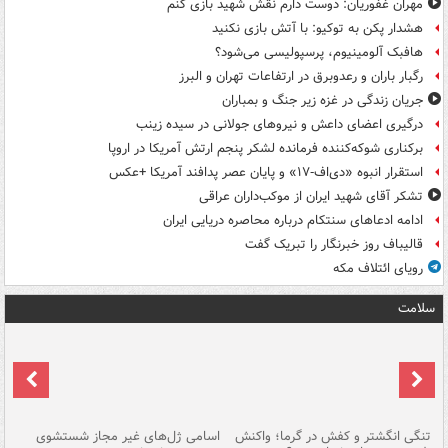
مهران غفوریان: دوست دارم نقش شهید بازی کنم
هشدار پکن به توکیو: با آتش بازی نکنید
هافبک آلومینیوم، پرسپولیسی می‌شود؟
رگبار باران و رعدوبرق در ارتفاعات تهران و البرز
جریان زندگی در غزه زیر جنگ و بمباران
درگیری اعضای داعش و نیروهای جولانی در سیده زینب
برکناری شوکه‌کننده فرمانده لشکر پنجم ارتش آمریکا در اروپا
استقرار انبوه «دی‌اف‑۱۷» و پایان عصر پدافند آمریکا +عکس
تشکر آقای شهید ایران از موکب‌داران عراقی
ادامه ادعاهای سنتکام درباره محاصره دریایی ایران
قالیباف روز خبرنگار را تبریک گفت
رویای ائتلاف مکه
سلامت
تنگی انگشتر و کفش در گرما؛ واکنش
اسامی ژل‌های غیر مجاز شستشوی
مر