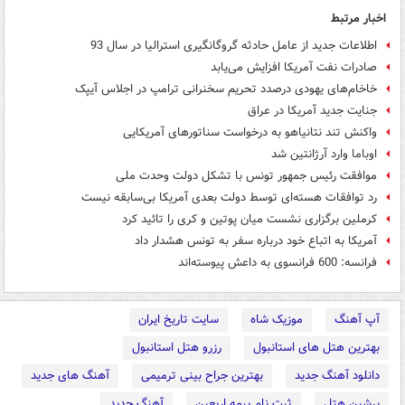
اخبار مرتبط
اطلاعات جدید از عامل حادثه گروگانگیری استرالیا در سال 93
صادرات نفت آمریکا افزایش می‌یابد
خاخام‌های یهودی درصدد تحریم سخنرانی ترامپ در اجلاس آیپک
جنایت جدید آمریکا در عراق
واکنش تند نتانیاهو به درخواست سناتورهای آمریکایی
اوباما وارد آرژانتین شد
موافقت رئیس جمهور تونس با تشکل دولت وحدت ملی
رد توافقات هسته‌ای توسط دولت‌ بعدی آمریکا بی‌سابقه نیست
کرملین برگزاری نشست میان پوتین و کری را تائید کرد
آمریکا به اتباع خود درباره سفر به تونس هشدار داد
فرانسه: 600 فرانسوی به داعش پیوسته‌اند
آپ آهنگ
موزیک شاه
سایت تاریخ ایران
بهترین هتل های استانبول
رزرو هتل استانبول
دانلود آهنگ جدید
بهترین جراح بینی ترمیمی
آهنگ های جدید
پرشین هتل
ثبت نام بیمه اربعین
آهنگ جدید