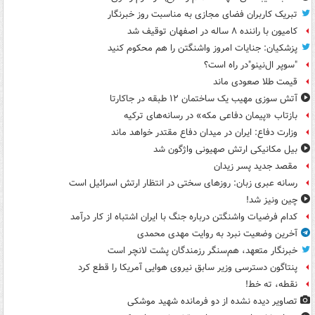
تبریک کاربران فضای مجازی به مناسبت روز خبرنگار
کامیون با راننده ۸ ساله در اصفهان توقیف شد
پزشکیان: جنایات امروز واشنگتن را هم محکوم کنید
"سوپر ال‌نینو"در راه است؟
قیمت طلا صعودی ماند
آتش سوزی مهیب یک ساختمان ۱۲ طبقه در جاکارتا
بازتاب «پیمان دفاعی مکه» در رسانه‌های ترکیه
وزارت دفاع: ایران در میدان دفاع مقتدر خواهد ماند
بیل مکانیکی ارتش صهیونی واژگون شد
مقصد جدید پسر زیدان
رسانه عبری زبان: روزهای سختی در انتظار ارتش اسرائیل است
چین ونیز شد!
کدام فرضیات واشنگتن درباره جنگ با ایران اشتباه از کار درآمد
آخرین وضعیت نبرد به روایت مهدی محمدی
خبرنگار متعهد، هم‌سنگر رزمندگان پشت لانچر است
پنتاگون دسترسی وزیر سابق نیروی هوایی آمریکا را قطع کرد
نقطه، ته خط!
تصاویر دیده‌ نشده از دو فرمانده شهید موشکی