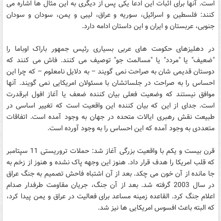
است. آنها برای اثبات این ادعا یکی پس از دیگری به این مثال ها اشاره می
کنند: فلسطین و اسرائیل، سوریه و عراق، لیبی و یمن، سودان و سودان
جنوبی، عربستان و ایران و این داستان ادامه دارد.
در دهلیزهای حکومت های عربی بسیاری رئیس جمهور باراک اوباما را
"ضعیف" یا "مردد" یا "مسالمت جو" توصیف می کنند. فاش می کنند که
دوستان قدیمی شان به صراحت نمی گویند – به دلایل نامعلوم – که چرا این
احساس را به صراحت در جلساتشان با مسئولان امریکایی نمی گویند. آنها
موافق نیستند که وضعیت فعلی بیان کننده ضعف یا آغاز افول ابرقدرت
است. جدای از این که بیان کننده این واقعیت است که تغییر اساسی در
طبیعت نقش رهبری ایالات متحده در جهان به وجود آمده است. اتفاقات
متعددی به وجود آمده که این احساس را به وجود آورده است.
قرن بیست و یکم با واقعیت بزرگی آغاز شد: حملات تروریستی 11 سپتامبر
که قلب امریکا را هدف قرار داد. هنوز این وجهه پاک نشده و هنوز از زخم به
جا مانده از آن خون می چکد. بعد از آن اشتباه فاحش تصمیم به جنگ عراق
در سال 2003 گرفته شد. بعد از آن جنگ، جریان مقاومت طرفدار صدام
اعلام جنگ کرد. القاعده زمینه مساعد برای فعالیت در عراق و یمن پیدا کرد،
که البته باعث افسوس امریکایی ها نیز شد.