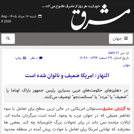
شنبه ۱۷ مرداد ۱۴۰۵ -
Aug
8 2026
جهان
کد خبر
549171
تاریخ انتشار:
۲۹ اسفند ۱۳۹۴ - ۱۶:۴۸
۰ نظر
چاپ
جهان
النهار: امریکا ضعیف و ناتوان شده است
در دهلیزهای حکومت‌های عربی بسیاری رئیس جمهور باراک اوباما را
"ضعیف" یا "مردد" یا "مسالمت‌جو" توصیف می‌کنند.
به گزارش مشرق،
مسئولان امریکایی در عالی ترین سطح برای تعامل با سوء
تفاهم عمیقی که در جهان عرب به وجود آمده است سرگردان مانده اند.
ایالات متحده نمی داند در برابر تحولات بزرگ خاورمیانه چه کند. بعضی ها
معترفند که توانایی امریکا برای تعامل با حوادث پیش آمده در منطقه محدود