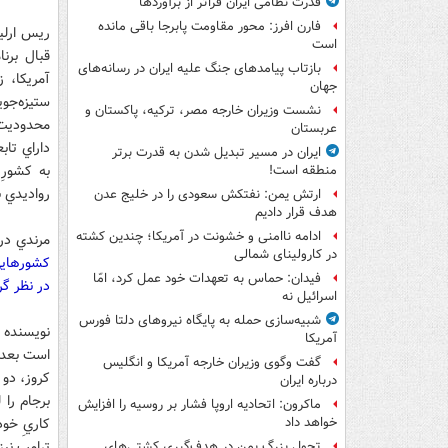
قدرت نظامی ایران فراتر از برآوردها
فارن افرز: محور مقاومت پابرجا باقی مانده
ريس ارليچ
است
قبال برن
بازتاب پیامدهای جنگ علیه ایران در رسانه‌های
آمريکا، 
جهان
ستيزه‌جو
نشست وزیران خارجه مصر، ترکیه، پاکستان و
محدوديت‌ه
عربستان
داراي تاب
ایران در مسیر تبدیل شدن به قدرت برتر
به کشورِ
منطقه است!
رواديدي ب
ارتش یمن: نفتکش سعودی را در خلیج عدن
هدف قرار دادیم
ادامه ناامنی و خشونت در آمریکا؛ چندین کشته
مرندي د
در کارولینای شمالی
کشورهايي 
فیدان: حماس به تعهدات خود عمل کرد، امّا
در نظر گ
اسرائیل نه
شبیه‌سازی حمله به پایگاه نیروهای دلتا فورس
نويسنده 
آمریکا
است بعد ا
گفت وگوی وزیران خارجه آمریکا و انگلیس
کروز، دو 
درباره ایران
برجام را
ماکرون: اتحادیه اروپا فشار بر روسیه را افزایش
کاريِ خود
خواهد داد
ترامپ نيز
تحول بزرگ یمن در هدف‌گیری کشتی‌های