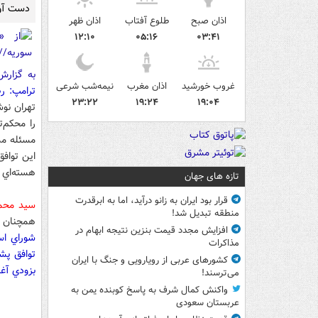
دست آور
اذان صبح
طلوع آفتاب
اذان ظهر
۱۲:۱۰
۰۵:۱۶
۰۳:۴۱
به گزار
غروب خورشید
اذان مغرب
نیمه‌شب شرعی
ترامپ: رص
۲۳:۲۲
۱۹:۲۴
۱۹:۰۴
تهران نوش
را محکم‌ت
مسئله مم
اين توافق
هسته‌اي 
تازه های جهان
قرار بود ایران به زانو درآید، اما به ابرقدرت
سيد محم
منطقه تبدیل شد!
همچنان به اجراي ا
افزایش مجدد قیمت بنزین نتیجه ابهام در
شوراي اسل
مذاکرات
توافق پش
کشورهای عربی از رویارویی و جنگ با ایران
بزودي آغا
می‌ترسند!
واکنش کمال شرف به پاسخ کوبنده یمن به
عربستان سعودی