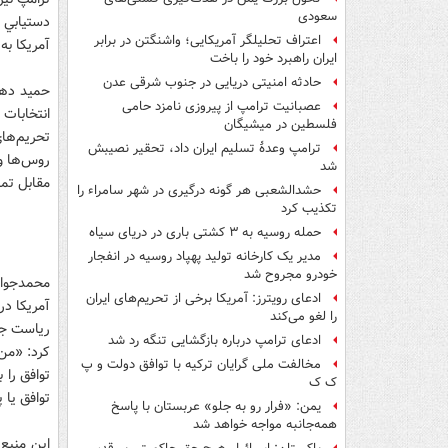
سعودی
دستيابي ب
اعتراف تحلیلگر آمریکایی؛ واشنگتن در برابر
آمريکا به
ایران راهبرد خود را باخت
حادثه امنیتی دریایی در جنوب شرقی عدن
حميد دهقا
عصبانیت ترامپ از پیروزی نامزد حامی
انتخابات 
فلسطین در میشیگان
تحريم‌هاي
ترامپ وعدۀ تسلیم ایران داد، تحقیر نصیبش
روس‌ها و 
شد
مقابل تما
حشدالشعبی هر گونه درگیری در شهر سامراء را
تکذیب کرد
حمله روسیه به ۳ کشتی باری در دریای سیاه
مدیر یک کارخانه تولید پهپاد روسیه در انفجار
خودرو مجروح شد
محمدجواد
ادعای رویترز: آمریکا برخی از تحریم‌های ایران
آمريکا در
را لغو می‌کند
رياست جم
ادعای ترامپ درباره بازگشایی تنگه رد شد
کرد: «من 
مخالفت ملی گرایان ترکیه با توافق دولت و پ
توافق را 
ک ک
توافق يا 
یمن: «فرار رو به جلو» عربستان با پاسخ
همه‌جانبه‌ مواجه خواهد شد