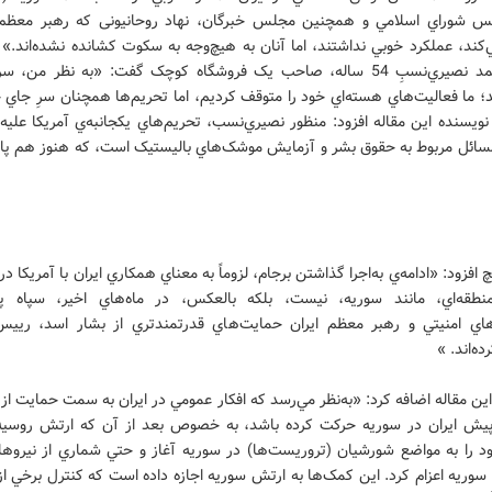
س شوراي اسلامي و همچنين مجلس خبرگان، نهاد روحانیونی که رهبر معظم ا
کند، عملکرد خوبي نداشتند، اما آنان به هيچ‌وجه به سکوت کشانده نشده‌اند.» 
مثال، احمد نصيري‌نسبِ 54 ساله، صاحب يک فروشگاه کوچک گفت: «به نظر من، س
د؛ ما فعاليت‌هاي هسته‌اي خود را متوقف کرديم، اما تحريم‌ها همچنان سرِ جاي 
. نويسنده اين مقاله افزود: منظور نصيري‌نسب، تحريم‌هاي يکجانبه‌ي آمريکا عليه 
 مسائل مربوط به حقوق بشر و آزمايش موشک‌هاي باليستيک است، که هنوز هم پا
 افزود: «ادامه‌ي به‌اجرا گذاشتن برجام، لزوماً به معناي همکاري ايران با آمريکا
طقه‌اي، مانند سوريه، نيست، بلکه بالعکس، در ماه‌هاي اخير، سپاه پا
ي امنيتي و رهبر معظم ايران حمايت‌هاي قدرتمندتري از بشار اسد، ريي
ده‌اند. »
ين مقاله اضافه کرد: «به‌نظر مي‌رسد که افکار عمومي در ايران به سمت حمايت ا
يش ايران در سوريه حرکت کرده باشد، به خصوص بعد از آن که ارتش روسي
د را به مواضع شورشيان (تروريست‌ها)‌ در سوريه آغاز و حتي شماري از نيروها
 سوريه اعزام کرد. اين کمک‌ها به ارتش سوريه اجازه داده است که کنترل برخي ا