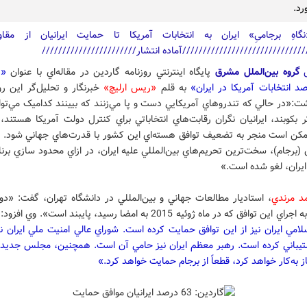
د.
ش
گروه بین‌الملل مشرق
پايگاه اينترنتي روزنامه گاردين در مقاله‌اي با عنوان
«د
د انتخابات آمريکا در ايران»
به قلم
«ريس ارليچ»
خبرنگار و تحلیل‌گر اين رو
ت:«در حالي که تندروهاي آمريکايي دست و پا مي‌زنند که بيينند کداميک مي‌توان
ر بکوبند، ايرانيان نگران رقابت‌هاي انتخاباتي براي کنترل دولت آمريکا هستند، 
کن است منجر به تضعيف توافق هسته‌اي اين کشور با قدرت‌هاي جهاني شود. 
 (برجام)، سخت‌ترين تحريم‌هاي بين‌المللي عليه ايران، در ازاي محدود سازي برنا
ايران، لغو شده است.»
د مرندي
، استاديار مطالعات جهاني و بين‌المللي در دانشگاه تهران، گفت: «دو
ين توافق که در ماه ژوئيه 2015 به امضا رسيد، پايبند است». وي افزود:
امي ايران نيز از اين توافق حمايت کرده است. شوراي عالي امنيت ملي ايران ني
تيباني کرده است. رهبر معظم ايران نيز حامي آن است. همچنين، مجلس جديد ا
ز به‌کار خواهد کرد، قطعاً از برجام حمايت خواهد کرد.»