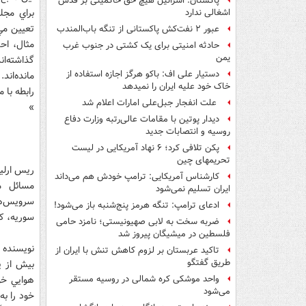
پاکستان: اسرائیل هیچ حق حاکمیتی بر قدس
براي مجل
اشغالی ندارد
تعيين مي‌
عبور ۲ نفت‌کش پاکستانی از تنگه باب‌المندب
حادثه امنیتی برای یک کشتی در جنوب غرب
یمن
گذاشته‌ان
دستیار علی اف: باکو هرگز اجازه استفاده از
مانده‌اند
خاک خود علیه ایران را نمیدهد
رابطه با
علت انفجار جبل‌علی امارات اعلام شد
»
دیدار پوتین با مقامات عالی‌رتبه وزارت دفاع
روسیه و انتصابات جدید
پکن تلافی کرد؛ ۶ نهاد آمریکایی در لیست
تحریمهای چین
ريس ارليچ
کارشناس آمریکایی: ترامپ خودش هم می‌داند
مسائل من
ایران تسلیم نمی‌شود
سرويس‌ها
ادعای ترامپ: تنگه هرمز پنج‌شنبه باز می‌شود!
سوريه، کر
ضربه سخت به لابی صهیونیستی؛ نامزد حامی
فلسطین در میشیگان پیروز شد
نويسنده ا
تاکید عربستان بر لزوم کاهش تنش با ایران از
طریق گفتگو
بيش از پ
هوايي خو
واحد موشکی کره شمالی در روسیه مستقر
می‌شود
خود را به