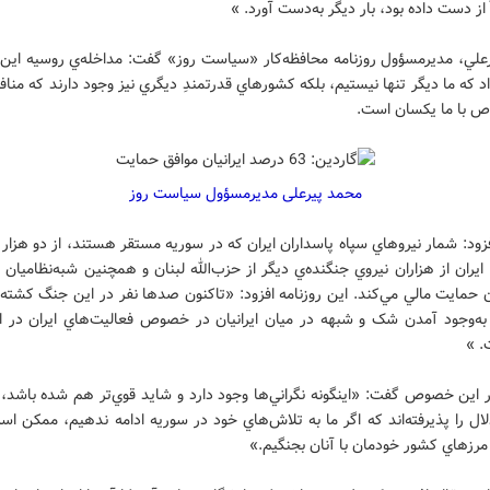
ً از دست داده بود، بار ديگر به‌دست آورد. »
علي، مدیرمسؤول روزنامه محافظه‌کار «سياست روز» گفت: مداخله‌ي روسيه اي
داد که ما ديگر تنها نيستيم، بلکه کشورهاي قدرتمندِ ديگري نيز وجود دارند که مناف
 با ما يکسان است.
محمد پیرعلی مدیرمسؤول سیاست روز
زود: شمار نيروهاي سپاه پاسداران ايران که در سوريه مستقر هستند، از دو هزار 
ايران از هزاران نيروي جنگنده‌ي ديگر از حزب‌الله لبنان و همچنين شبه‌نظاميان ا
 حمايت مالي مي‌کند. اين روزنامه افزود: «تاکنون صدها نفر در اين جنگ کشته 
به‌وجود آمدن شک و شبهه در ميان ايرانيان در خصوص فعاليت‌هاي ايران در 
. »
 اين خصوص گفت: «اينگونه نگراني‌ها وجود دارد و شايد قوي‌تر هم شده باشد، 
ال را پذيرفته‌اند که اگر ما به تلاش‌هاي خود در سوريه ادامه ندهيم، ممکن ا
مرزهاي کشور خودمان با آنان بجنگيم.»