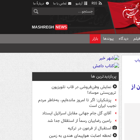
RSS
آرشیو
تماس با ما
دربارهٔ ما
MASHREGH
NEWS
یلم
دیدگاه
پیوندها
بازار
اپ
پربازدیدترین ها
ن از
نمایش وطن‌فروشی در قاب تلویزیون
تروریستی موساد!
پزشکیان: اگر تا امروز مانده‌ایم، به‌خاطر مردم
نجیب ایران است
آقای گل جام جهانی مقابل اسرائیل ایستاد
رامین رضاییان رسماً از استقلال جدا شد
استقبال از فرعون در ترکیه
لحظه اصابت هواپیمای هندی به زمین