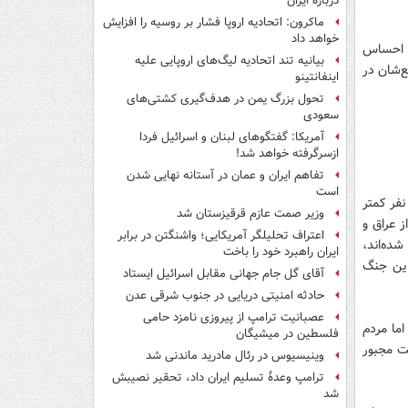
درباره ایران
ماکرون: اتحادیه اروپا فشار بر روسیه را افزایش
خواهد داد
ن احساس
بیانیه تند اتحادیه لیگ‌های اروپایی علیه
ع‌شان در
اینفانتینو
تحول بزرگ یمن در هدف‌گیری کشتی‌های
سعودی
آمریکا: گفتگوهای لبنان و اسرائیل فردا
ازسرگرفته خواهد شد!
تفاهم ایران و عمان در آستانه نهایی شدن
است
نفر کمتر
وزیر صمت عازم قرقیزستان شد
ز عراق و
اعتراف تحلیلگر آمریکایی؛ واشنگتن در برابر
شده‌اند،
ایران راهبرد خود را باخت
اين جنگ
آقای گل جام جهانی مقابل اسرائیل ایستاد
حادثه امنیتی دریایی در جنوب شرقی عدن
عصبانیت ترامپ از پیروزی نامزد حامی
اما مردم
فلسطین در میشیگان
ست مجبور
وینیسیوس در رئال مادرید ماندنی شد
ترامپ وعدۀ تسلیم ایران داد، تحقیر نصیبش
شد