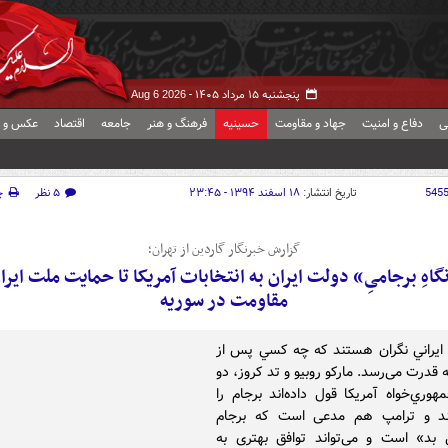
پنجشنبه ۱۵ مرداد ۱۴۰۵ -
Aug 6 2026
ی
دفاع و امنیت
جهاد و مقاومت
حسینیه
فرهنگ و هنر
جامعه
اقتصاد
عکس و ف
545
تاریخ انتشار:
۱۸ اسفند ۱۳۹۴ - ۲۳:۴۵
۵ نظر
چ
گزارش خبرنگار گاردین از تهران؛
گاه‌ِ برجامیِ» دولت ایران به انتخابات آمریکا تا حمایت ملت ایرا
مقاومت در سوریه
ايراني نگران هستند که چه کسي پس از
به قدرت می‌رسد. مارکو روبيو و تد کروز، دو
هوري‌خواه آمريکا قول داده‌اند برجام را
ند و ترامپ هم مدعی‌ است که برجام
 بد» است و می‌تواند توافق بهتری به