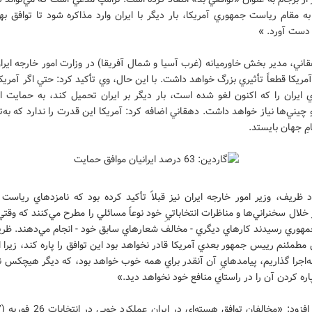
ه مقام رياست جمهوري آمريکا، بار ديگر با ايران وارد مذاکره شود تا توافق به
 دست آورد. »
ني، مدير بخش خاورميانه (غرب آسيا و شمال آفريقا) در وزارت امور خارجه اير
آمريکا قطعاً تأثيري بزرگ خواهد داشت. با اين حال، وي تأکيد کرد: حتي اگر آمريک
 ايران را که اکنون لغو شده است،‌ بار ديگر بر ايران تحميل کند، به حمايت ار
چيني‌ها نياز خواهد داشت. دهقاني اضافه کرد: آمريکا اين قدرت را ندارد که به‌ت
مِ جهان بايستد.
 ظريف، وزير امور خارجه ايران نيز قبلاً تأکيد کرده بود که نامزدهاي رياست
 خلال سخنراني‌ها و مناظرات انتخاباتيِ خود نوعاً مسائلي را مطرح مي‌کنند که وقتي
هوري رسيدند کارهاي ديگري - مخالف شعارهاي سابق خود - انجام مي‌دهند. ظري
مطمئنم رييس جمهور بعدي آمريکا قادر نخواهد بود اين توافق را پاره کند، زيرا ا
به‌اجرا گذاريم، پيامدهايِ آن آنقدر براي همه خوب خواهد بود، که ديگر هيچکس
پاره کردن آن را در راستاي منافع خود نخواهد ديد.»