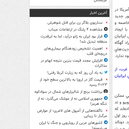
عربستان
مريکا در
آخرین اخبار
ور جديد
خاصمه و
سناریوی بلاگر زن برای قتل شوهرش
ا ايجاد
مشاهده ۴ پلنگ در ارتفاعات میناب
ايرانيان
قرار بود ایران به زانو درآید، اما به ابرقدرت
منطقه تبدیل شد!
اد گهگاه
اهمیت تشخیص زودهنگام بیماری‌های
ديت‌هاي
دریچه‌ای قلب
د ندارد.
افزایش مجدد قیمت بنزین نتیجه ابهام در
مذاکرات
غرب، از
به یاد آن روز که به زیارت کربلا رفتی!
ايرانيان
قیمت گاز در اروپا به بالاترین سطح خود از
۲۰۲۳ رسید
برداشت برنج از شالیزارهای شمال در سوادکوه
سي ممکن
جمهوری اسلامی نه از موشک می‌گذرد، نه از
بيو و تد
تنگه هرمز!
ه‌اند که
ناگفته‌هایی از آمپول های لاغری؛ از عوارض
روز اول
مرگبار تا زیبایی
. دونالد
کشورهای عربی از رویارویی و جنگ با ایران
می‌ترسند!
 در صورت