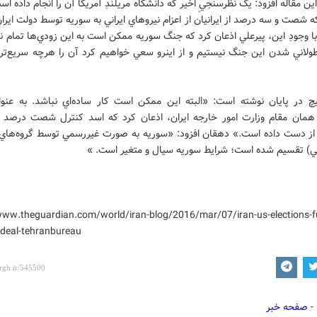
ين مقاله افزود: يک نظرسنجيِ اخير که دانشگاه مريلندِ آمريکا آن را انجام داده ا
 شصت و سه درصد از ايرانيان از اعزام نيروهاي ايراني به سوريه توسط دولت اير
با وجودِ اين، پيرعلي اذعان کرد که جنگ سوريه ممکن است به اين زودي‌ها تمام ن
ولاني شدن اين جنگ نيستيم و از اينرو سعي خواهيم کرد آن را هرچه سريع‌تر ب
چ در پایان نوشته است: «البته اين ممکن است کار ساده‌اي نباشد. به عنوا
همان مقام وزارت امور خارجه ايران، اذعان کرد که اسد کنترل شصت درصد ا
 از دست داده است.» دهقان افزود: «سوريه به صورت غيررسمي توسط گروه‌ها
ي) تقسيم شده است؛ شرايط سوريه سيال و متغير است. »
www.theguardian.com/world/iran-blog/2016/mar/07/iran-us-elections-f
-deal-tehranbureau