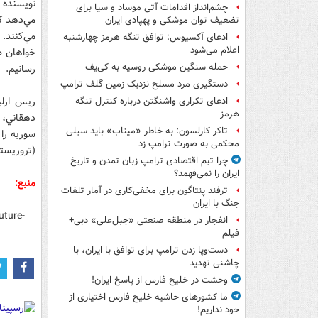
نويسنده ا
چشم‌انداز اقدامات آتی موساد و سیا برای
مي‌دهد که
تضعیف توان موشکی و پهپادی ایران
مي‌کنند. 
ادعای آکسیوس: توافق تنگه هرمز چهارشنبه
اعلام می‌شود
خواهان ط
حمله سنگین موشکی روسیه به کی‌یف
رسانيم.
دستگیری مرد مسلح نزدیک زمین گلف ترامپ
ريس ارلي
ادعای تکراری واشنگتن درباره کنترل تنگه
هرمز
دهقاني، 
تاکر کارلسون: به خاطر «میناب» باید سیلی
سوريه را
محکمی به صورت ترامپ زد
(تروريست
چرا تیم اقتصادی ترامپ زبان تمدن و تاریخ
ایران را نمی‌فهمد؟
منبع:
ترفند پنتاگون برای مخفی‌کاری در آمار تلفات
جنگ با ایران
uture-
انفجار در منطقه صنعتی «جبل‌علی» دبی+
فیلم
دست‌وپا زدن ترامپ برای توافق با ایران، با
چاشنی تهدید
وحشت در خلیج فارس از پاسخ ایران!
ما کشورهای حاشیه خلیج فارس اختیاری از
خود نداریم!