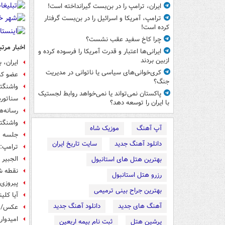
ایران، ترامپ را در بن‌بست گیرانداخته است!
ترامپ، آمریکا و اسرائیل را در بن‌بست گرفتار
کرده است!
چرا کاخ سفید عقب نشست؟
اخبار مرتب
ایرانی‌ها اعتبار و قدرت آمریکا را فرسوده کرده و
ازبین بردند
ایران، 
کری‌خوانی‌های سیاسی یا ناتوانی در مدیریت
عضو کنگ
جنگ؟
واشنگتن
پاکستان نمی‌تواند یا نمی‌خواهد روابط لجستیک
سناتوره
با ایران را توسعه دهد؟
رسانه‌ه
واشنگتن
آپ آهنگ
موزیک شاه
جلسه مح
دانلود آهنگ جدید
سایت تاریخ ایران
ترامپ: 
الجبیر 
بهترین هتل های استانبول
نقطه ش
رزرو هتل استانبول
پیروزی
بهترین جراح بینی ترمیمی
آیا کلی
آهنگ های جدید
دانلود آهنگ جدید
عکس/ دی
امیدوار
پرشین هتل
ثبت نام بیمه اربعین