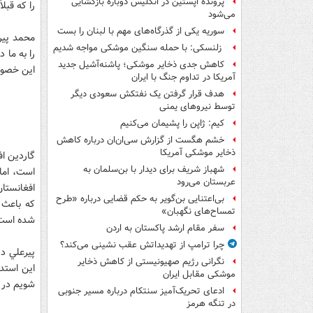
پرونده اپستین در انگلیس دوباره بازگشایی
را که قبلا
می‌شود
سوریه یکی از گذرگاه‌های مهم با لبنان را بست
محمد پير
زلنسکی: با حمله سنگین موشکی مواجه شدیم
را به ما 
کاهش جدی ذخایر موشکی؛ پاشنه‌آشیل جدید
اين خصوص
آمریکا در تداوم جنگ با ایران
هدف قرار گرفتن یک نفتکش سعودی دیگر
توسط نیروهای یمنی
کیم: ژاپن را پشیمان می‌کنیم
خشم هگست از گزارش سی‌ان‌ان درباره کاهش
ذخایر موشکی آمریکا
گاردين اف
شهباز شریف برای دیدار با بن‌سلمان به
است، اما 
عربستان می‌رود
افغانستان
بی‌اعتنایی بن‌گویر به حکم قضایی درباره «طرح
که باعث 
تمساح‌های نگهبان»
شده است
سفر مقام ارشد پاکستان به اردن
چرا ترامپ از تهدیداتش عقب نشینی می‌کند؟
پيرعلي در
نگرانی رژیم صهیونیستی از کاهش ذخایر
اين استدل
موشکی مقابل ایران
شويم در 
ادعای تحریک‌آمیز سنتکام درباره مسیر جنوبی
در تنگه هرمز