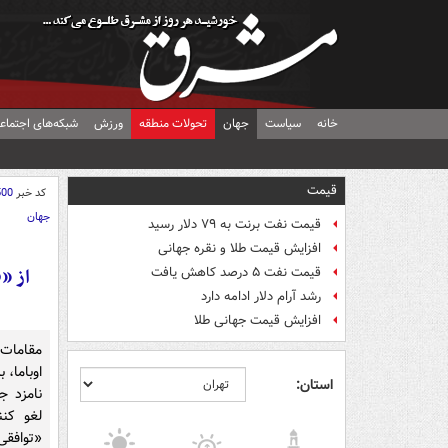
خانه
سیاست
جهان
تحولات منطقه
ورزش
شبکه‌های اجتماع
قیمت
کد خبر
500
جهان
قیمت نفت برنت به ۷۹ دلار رسید
افزایش قیمت طلا و نقره جهانی
از «ن
قیمت نفت ۵ درصد کاهش یافت
رشد آرام دلار ادامه دارد
افزایش قیمت جهانی طلا
مقامات 
اوباما، 
استان:
نامزد جم
لغو کن
«توافقی