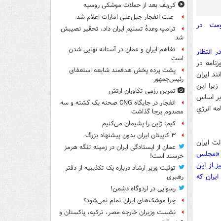
کی‌یف بعد از حملات موشکی روسیه
علت انفجار جبل‌علی امارات اعلام شد
ترامپ وعدۀ تسلیم ایران داد، تحقیر نصیبش
شد
تفاهم ایران و عمان در آستانه نهایی شدن
ر انتظار
است
زنامه در
پشت پرده پخش هدفمند شایعه استعفای
ند ايران
رئیس‌جمهور
زيرا اين
تمرین رزمی تکاوران ارتش
بر اساس
انفجار در جایگاه CNG صحنه یک کشته و سه
مه انرژي
مصدوم برجا گذاشت
کیم: ژاپن را پشیمان می‌کنیم
۳ کاپیتان ایران بدون پیشنهاد بزرگ
لت ايران
عمان از ایستادگی ایران در زمینه تنگه هرمز
«مجلس
خرسند است!
ز از اين
توئیت وزیر ارشاد درباره یک تکذیبیه از دفتر
يران که
رهبری
رسوایی در اردوگاه دشمن!
چرا موشک‌های ایران تمام نمی‌شود؟
نشست وزیران خارجه مصر، ترکیه، پاکستان و