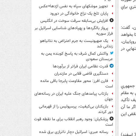
تري براي
تجهیز موشکهای سپاه به نفس اژدها+عکس
پایان تلخ یک نزاع خانوادگی در دورود
افزایش بی‌سابقه سرقت سوخت در انگلیس
ان، گفت:
پرواز بالگردها و پهپادهای شناسایی اسرائیل بر
فراز سوریه
ا بخواهد
یک صهیونیست به جرم اعتراض به نتانیاهو
وپاييان،
زندانی شد
نهايي در
واکنش کمال شرف به پاسخ کوبنده یمن به
عربستان سعودی
قدرت نظامی ایران فراتر از برآوردها
دستگیری قاضی قلابی در مازندران
فارن افرز: محور مقاومت پابرجا باقی مانده
 جمهوري
است
 به مقام
بازتاب پیامدهای جنگ علیه ایران در رسانه‌های
جهان
ف تأکيد
گر ما آن
بازیکنان بی‌کیفیت، پرسپولیس را از قهرمانی
دور کردند
 نقض اين
پزشکیان: وجود رهبر انقلاب برای ما نقطه قوت
است
رسانه عبری: اسرائیل دچار ناترازی برق شده
اين منبع افزود: «مخالفان توافق هسته‌اي در ايران عملکرد خوبي در انتخابات 26 فوريه (7 اسفند)