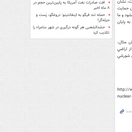
ست، نشان
افت صادرات نفت آمریکا به پایین‌ترین حجم در
ان حمايت
۸ ماه اخیر
شود و ما
حمله تند فیگو به اینفانتینو: دروغگو، پَست‌ و
حیله‌گر!
ه پايان
حشدالشعبی هر گونه درگیری در شهر سامراء را
تکذیب کرد
ن مثال،
ز اراضي
ي شورشي
http://
nuclear