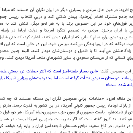
 افزود: در عين حال مرندي و بسياري ديگر در ايران نگرانِ آن هستند که مبادا آ
امه جامع مشترک اقدام (برجام)، پيمان شکني کند و درپي انتخاب رييس جمه
زير قول‌هاي خود در اين خصوص بزند يا به هر نحو ديگر، تلاش کند به م
يي با ايران برخيزد. مرندي به تصميم کنگره آمريکا و دولت اوباما در رابطه ب
اي رواديدي براي تمام کساني که از ايران ديدن کنند، اشاره کرد، که حتي شامل 
عيت دوگانه که در اروپا زندگي مي‌کنند نيز مي شود. اين در حالي است که اين افر
 زادگاهشان مي‌آيند تا با فاميل و دوستان‌شان ديدار کنند. البته چنين محدو
راي کساني که از عربستان سعودي يا ساير کشورهاي متحد آمريکا ديدن کنند، وجو
ر اين خصوص گفت:
«اين بسيار طعنه‌آميز است که اکثر حملات تروريستي عليه 
مانند عربستان سعودي نشأت گرفته است، اما محدوديت‌هاي ويزاييِ آمريکا براي 
رفته شده است!»
اين مقاله افزود: «مقامات ايراني همچنين نگران اين مسئله هستند که چه ک
ز باراک اوباما، رييس جمهور کنوني آمريکا، در اين کشور به قدرت برسد. مارکو رو
تن از نامزدهاي رياست جمهوري از سوي حزب جمهوري‌خواه آمريکا، هر دو، قول داد
 لغو کنند. تد کروز گفته است که اگر به رياست جمهوري آمريکا برسد، در همان 
 در دفترش در کاخ سفيد، توافق هسته‌ايِ فاجعه‌آميز ايران را پاره پاره خواهد کرد
 از برجام به عنوان «توافقي بد» انتقاد کرده است. ترامپ مدعي است که مي‌تواند