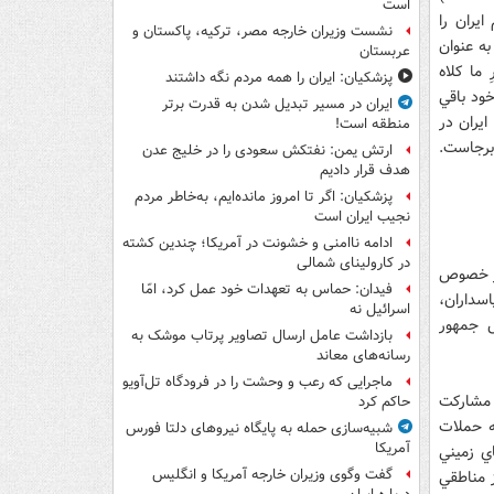
است
يران را
نشست وزیران خارجه مصر، ترکیه، پاکستان و
به عنوان
عربستان
رِ ما کلاه
پزشکیان: ایران را همه مردم نگه داشتند
خود باقي
ایران در مسیر تبدیل شدن به قدرت برتر
ايران در
منطقه است!
برجاست.
ارتش یمن: نفتکش سعودی را در خلیج عدن
هدف قرار دادیم
پزشکیان: اگر تا امروز مانده‌ایم، به‌خاطر مردم
نجیب ایران است
ادامه ناامنی و خشونت در آمریکا؛ چندین کشته
در کارولینای شمالی
 در خصوص
فیدان: حماس به تعهدات خود عمل کرد، امّا
سداران،
اسرائیل نه
س جمهور
بازداشت عامل ارسال تصاویر پرتاب موشک به
رسانه‌های معاند
ماجرایی که رعب و وحشت را در فرودگاه تل‌آویو
ز مشارکت
حاکم کرد
ه حملات
شبیه‌سازی حمله به پایگاه نیروهای دلتا فورس
آمریکا
ي زميني
گفت وگوی وزیران خارجه آمریکا و انگلیس
ز مناطقي