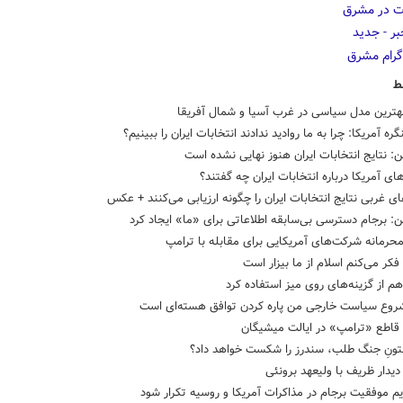
ط
بهترین مدل سیاسی در غرب آسیا و شمال آفریقا
ره آمریکا: چرا به ما روادید ندادند انتخابات ایران را ببینیم؟
: نتایج انتخابات ایران هنوز نهایی نشده است
ای آمریکا درباره انتخابات ایران چه گفتند؟
ای غربی نتایج انتخابات ایران را چگونه ارزیابی می‌کنند + عکس
: برجام دسترسی بی‌سابقه اطلاعاتی برای «ما» ایجاد کرد
رمانه شرکت‌های آمریکایی برای مقابله با ترامپ
فکر می‌کنم اسلام از ما بیزار است
هم از گزینه‌های روی میز استفاده کرد
روع سیاست خارجی من پاره کردن توافق هسته‌ای است
 قاطع «ترامپ» در ایالت میشیگان
نتونِ جنگ طلب، سندرز را شکست خواهد داد؟
دار ظریف با ولیعهد برونئی
یم موفقیت برجام در مذاکرات آمریکا و روسیه تکرار شود