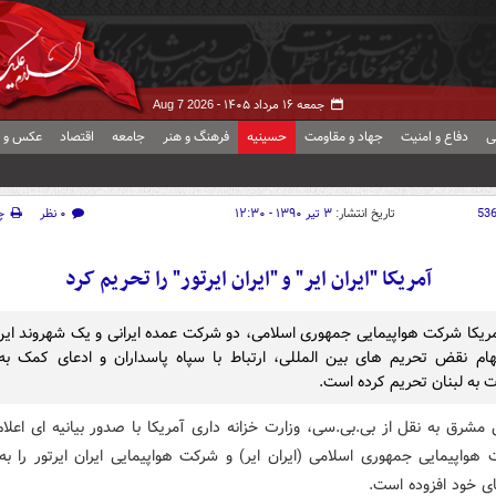
جمعه ۱۶ مرداد ۱۴۰۵ -
Aug 7 2026
ی
دفاع و امنیت
جهاد و مقاومت
حسینیه
فرهنگ و هنر
جامعه
اقتصاد
عکس و ف
53
تاریخ انتشار:
۳ تیر ۱۳۹۰ - ۱۲:۳۰
۰ نظر
چ
آمريکا "ايران اير" و "ايران ايرتور" را تحريم کرد
ریکا شرکت هواپیمایی جمهوری اسلامی، دو شرکت عمده ایرانی و یک شهروند ای
تهام نقض تحریم های بین المللی، ارتباط با سپاه پاسداران و ادعای کمک به 
 به لبنان تحریم کرده است.
مشرق به نقل از بی.بی.سی، وزارت خزانه داری آمریکا با صدور بیانیه ای اعلا
 هواپیمایی جمهوری اسلامی (ایران ایر) و شرکت هواپیمایی ایران ایرتور را ب
ی خود افزوده است.