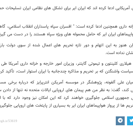
آمریکایی ادعا کرده اند که ایران ایر برای تشکل های نظامی ایران تسلیحات ح
انه داری همچنین ادعا کرده است: " افسران سپاه پاسداران انقلاب اسلامي، گاه
اپیماهای ایران ایر که حامل محموله های ویژه سپاه هستند را در دست می گیرند
ان هنوز به این اتهام و دور تازه تحریم های اعمال شده از سوی دولت باراک
ان نداده است.
یلاری کلینتون و تیموتی گایتنر، وزیران امور خارجه و خزانه داری آمریکا طی ب
سیاست واشنگتن که بر تحریم و مذاکره چندجانبه با ایران استوار است، تأکید کرده
یان علی آلفونه، پژوهشگر در موسسه آمریکن انترپرایز که درباره برخی مسائ
 کند، گفت: به نظر من هم پیمان های اروپایی ایالات متحده نه تنها از دادن 
ی جمهوری اسلامی جلوگیری خواهند کرد که این امکان نیز وجود دارد که با اس
م ها از پرواز هواپیماهای ایران ایر به بسیاری از پایتخت های اروپایی جلوگیر