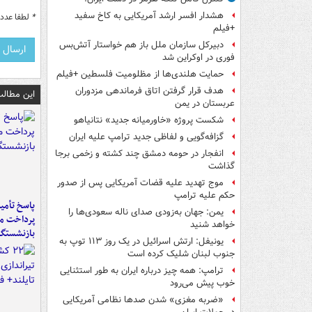
هشدار افسر ارشد آمریکایی به کاخ سفید
*
لطفا عدد م
+فیلم
دبیرکل سازمان ملل باز هم خواستار آتش‌بس
فوری در اوکراین شد
حمایت هلندی‌ها از مظلومیت فلسطین +فیلم
هدف قرار گرفتن اتاق‌ فرماندهی مزدوران
این مطالب
عربستان در یمن
شکست پروژه «خاورمیانه جدید» نتانیاهو
گزافه‌گویی و لفاظی جدید ترامپ علیه ایران
انفجار در حومه دمشق چند کشته و زخمی برجا
گذاشت
موج تهدید علیه قضات آمریکایی پس از صدور
حکم علیه ترامپ
پاسخ تأمین
یمن: جهان به‌زودی صدای ناله سعودی‌ها را
پرداخت ما
خواهد شنید
بازنشستگا
یونیفل: ارتش اسرائیل در یک روز ۱۱۳ توپ به
جنوب لبنان شلیک کرده است
ترامپ: همه چیز درباره ایران به طور استثنایی
خوب پیش می‌رود
«ضربه مغزی» شدن صدها نظامی آمریکایی