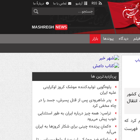
RSS
آرشیو
تماس با ما
دربارهٔ ما
MASHREGH
NEWS
یلم
دیدگاه
پیوندها
بازار
اپ
پربازدیدترین ها
یاوه‌گویی تولیدکننده موشک کروز اوکراینی
علیه ایران
ن کشور
پدر شاهرودی پس از قتل پسرش، جسد را در
انتقال
چاه مخفی کرد
ترامپ: همه چیز درباره ایران به طور استثنایی
خوب پیش می‌رود
م کرد که
«کمانِ پرنده» چینی برای شکار کروزها به ایران
ه فهرست
می‌آید
سامانه ضد موشکی لیزری؛ از بلوف سیاسی تا