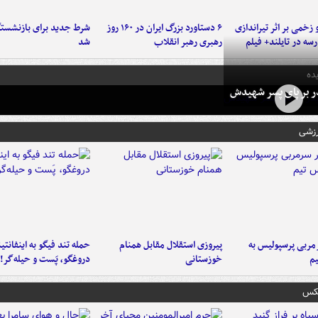
و زخمی بر اثر تیراندازی
۶ دستاورد بزرگ ایران در ۱۶۰ روز
شرط جدید برای بازنشستگ
سه در تایلند+ فیلم
رهبری رهبر انقلاب
شد
ده
در بر پای پسر شهیدش
رزشی
ربی پرسپولیس به
پیروزی استقلال مقابل همنام
حمله تند فیگو به اینفانتین
م
خوزستانی
دروغگو، پَست‌ و حیله‌گر!
عکس