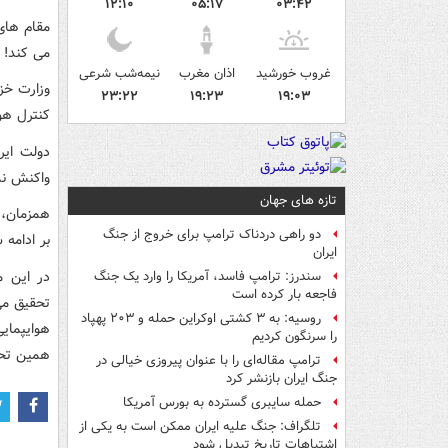
۱۲:۱۰
۰۵:۱۷
۰۳:۴۲
مقام های 
می کند!
غروب خورشید
اذان مغرب
نیمه‌شب شرعی
وزارت خز
۲۳:۲۲
۱۹:۲۳
۱۹:۰۳
کنترل هو
دولت ایر
واکنش نش
تازه های جهان
همزمان، ه
دو راهی دردناک ترامپ برای خروج از جنگ
بر ادامه 
ایران
در این م
سندرز: ترامپ فاسد، آمریکا را وارد یک جنگ
فاجعه بار کرده است
تحقیق می
روسیه: به ۳ کشتی اوکراین حمله و ۲۰۳ پهپاد
هوایپمای
را سرنگون کردیم
همین تحری
ترامپ مقاله‌ای را با عنوان پیروزی خیالی در
جنگ ایران بازنشر کرد
حمله سایبری گسترده به بورس آمریکا
تلگراف: جنگ علیه ایران ممکن است به یکی از
اشتباهات تاریخ تبدیل شود