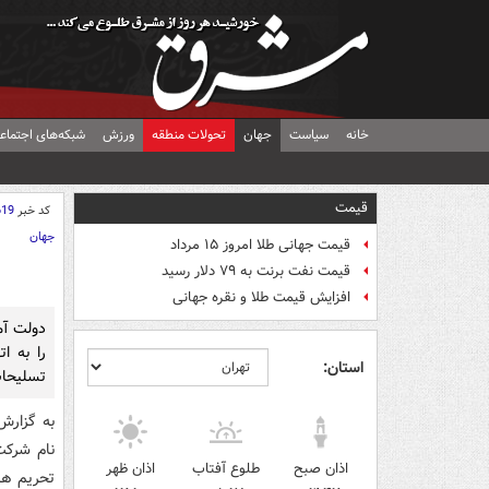
خانه
سیاست
جهان
تحولات منطقه
ورزش
شبکه‌های اجتماع
قیمت
کد خبر
619
جهان
قیمت جهانی طلا امروز ۱۵ مرداد
قیمت نفت برنت به ۷۹ دلار رسید
افزایش قیمت طلا و نقره جهانی
دولت آم
را به ا
استان:
تسلیحات
به گزارش 
نام شرکت
اذان صبح
طلوع آفتاب
اذان ظهر
تحریم ها