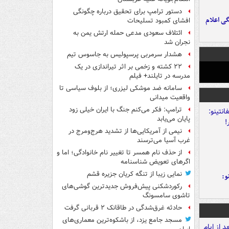
دستور ترامپ برای تحقیق درباره چگونگی
ی اعلام
افشای کمبود تسلیحات
ائتلاف سعودی مدعی حمله ارتش یمن به
نجران شد
هشدار سرمربی پرسپولیس به جاسوس تیم
۲۲ کشته و زخمی بر اثر تیراندازی در یک
مدرسه در تایلند+ فیلم
سامانه ضد موشکی لیزری؛ از بلوف سیاسی تا
واقعیت میدانی
ترامپ: فکر می‌کنم جنگ با ایران خیلی زود
پایان می‌یابد
نیمی از آمریکایی‌ها از تشدید هرج‌ومرج در
غرب آسیا می‌ترسند
از حذف نام همسر تا تغییر نام خانوادگی؛ اما و
اگرهای تعویض شناسنامه
نمایی زیبا از تنگه کریان جزیره قشم
و:
رکوردشکنی پیش‌فروش جدیدترین گوشی‌های
تاشوی سامسونگ
حادثه غرق‌شدگی در طاقانک ۲ قربانی گرفت
مسجد جامع یزد، از باشکوه‌ترین معماری‌های