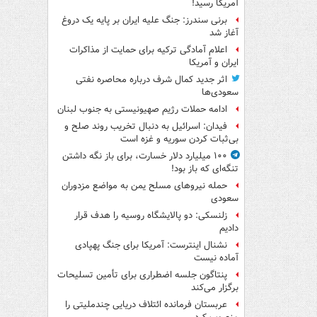
آمریکا رسید!
برنی سندرز: جنگ علیه ایران بر پایه یک دروغ
آغاز شد
اعلام آمادگی ترکیه برای حمایت از مذاکرات
ایران و آمریکا
اثر جدید کمال شرف درباره محاصره نفتی
سعودی‌ها
ادامه حملات رژیم صهیونیستی به جنوب لبنان
فیدان: اسرائیل به دنبال تخریب روند صلح و
بی‌ثبات کردن سوریه و غزه است
۱۰۰ میلیارد دلار خسارت، برای باز نگه داشتن
تنگه‌ای که باز بود!
حمله نیروهای مسلح یمن به مواضع مزدوران
سعودی
زلنسکی: دو پالایشگاه روسیه را هدف قرار
دادیم
نشنال اینترست: آمریکا برای جنگ پهپادی
آماده نیست
پنتاگون جلسه اضطراری برای تأمین تسلیحات
برگزار می‌کند
عربستان فرمانده ائتلاف دریایی چندملیتی را