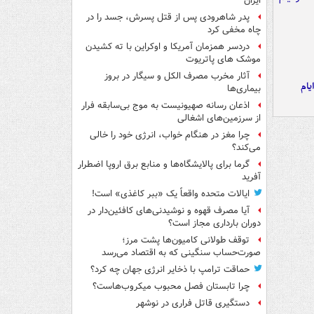
ایران
پدر شاهرودی پس از قتل پسرش، جسد را در
چاه مخفی کرد
دردسر همزمان آمریکا و اوکراین با ته کشیدن
موشک های پاتریوت
آثار مخرب مصرف الکل و سیگار در بروز
یام
بیماری‌ها
اذعان رسانه صهیونیست به موج بی‌سابقه فرار
از سرزمین‌های اشغالی
چرا مغز در هنگام خواب، انرژی خود را خالی
می‌کند؟
گرما برای پالایشگاه‌ها و منابع برق اروپا اضطرار
آفرید
ایالات متحده واقعاً یک «ببر کاغذی» است!
آیا مصرف قهوه و نوشیدنی‌های کافئین‌دار در
دوران بارداری مجاز است؟
توقف طولانی کامیون‌ها پشت مرز؛
صورت‌حساب سنگینی که به اقتصاد می‌رسد
حماقت ترامپ با ذخایر انرژی جهان چه کرد؟
چرا تابستان فصل محبوب میکروب‌هاست؟
دستگیری قاتل فراری در نوشهر