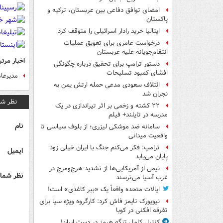
امضای توافق دفاعی بین عربستان، ترکیه و
پاکستان
ایتالیا خرید رادار اسرائیلی را متوقف کرد
درخواست عامری برای تعویق عملیات
انتقام‌جویانه علیه عربستان
اخبار مرتب
دستور ترامپ برای تحقیق درباره چگونگی
افشای کمبود تسلیحات
مديرعام
ائتلاف سعودی مدعی حمله ارتش یمن به
نجران شد
نظر شم
۲۲ کشته و زخمی بر اثر تیراندازی در یک
مدرسه در تایلند+ فیلم
نام
سامانه ضد موشکی لیزری؛ از بلوف سیاسی تا
واقعیت میدانی
ترامپ: فکر می‌کنم جنگ با ایران خیلی زود
ایمیل
پایان می‌یابد
نیمی از آمریکایی‌ها از تشدید هرج‌ومرج در
نظر شما 
غرب آسیا می‌ترسند
ایالات متحده واقعاً یک «ببر کاغذی» است!
نیویورک تایمز فاش کرد: کارگروه ویژه سیا برای
تفرقه افکنی در کوبا
کنترل کامل تنگه هرمز در دست ایران!