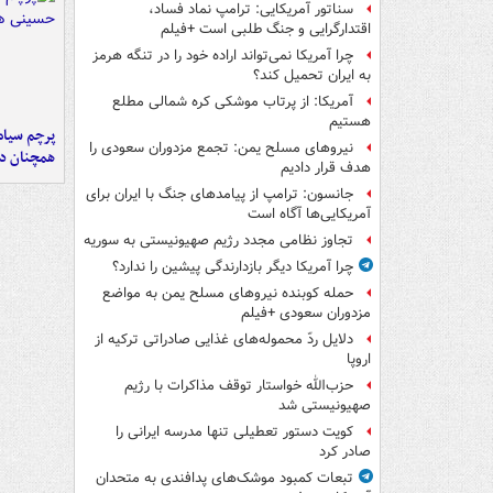
سناتور آمریکایی: ترامپ نماد فساد،
اقتدارگرایی و جنگ طلبی است +فیلم
چرا آمریکا نمی‌تواند اراده خود را در تنگه هرمز
به ایران تحمیل کند؟
آمریکا: از پرتاب موشکی کره شمالی مطلع
هستیم
پرچم سیاه
نیروهای مسلح یمن: تجمع مزدوران سعودی را
همچنان در
هدف قرار دادیم
جانسون: ترامپ از پیامدهای جنگ با ایران برای
آمریکایی‌ها آگاه است
تجاوز نظامی مجدد رژیم صهیونیستی به سوریه
چرا آمریکا دیگر بازدارندگی پیشین را ندارد؟
حمله کوبنده نیروهای مسلح یمن به مواضع
مزدوران سعودی +فیلم
دلایل ردّ محموله‌های غذایی صادراتی ترکیه از
اروپا
حزب‌الله خواستار توقف مذاکرات با رژیم
صهیونیستی شد
کویت دستور تعطیلی تنها مدرسه ایرانی را
صادر کرد
تبعات کمبود موشک‌های پدافندی به متحدان