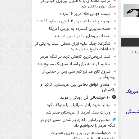
ترامپ مقاله‌ای را با عنوان پیروزی خیالی در
جنگ ایران بازنشر کرد
قیمت جهانی طلا امروز ۱۶ مرداد
برخورد پراید با تیر برق ۲ فوتی بر جای گذاشت
حمله سایبری گسترده به بورس آمریکا
صنعا: نیروهای ما در کمین‌ هستند
تلگراف: جنگ علیه ایران ممکن است به یکی از
اشتباهات تاریخ تبدیل شود
ثبت تاریخی‌ترین کاهش تردد در تنگه هرمز
تنظیم قولنامه برای اسناد سبزرنگ ممنوع شد
شروع تلخ مدافع تیم ملی پس از جدایی از
پرسپولیس
امضای توافق دفاعی بین عربستان، ترکیه و
پاکستان
 سبزرنگ
۱۰ خوشحالی گل زودتر از موعد
ایتالیا خرید رادار اسرائیلی را متوقف کرد
واردات نفت آمریکا از عربستان صفر شد
محسن رضایی: اجازه باز شدن مسیر دوم در
تنگه هرمز را نخواهیم داد
درخواست عامری برای تعویق عملیات
انتقام‌جویانه علیه عربستان