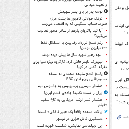
واقعیت میدانی
مل و نقل
بوسه‌ پدر بر پای پسر شهیدش
توقف طولانی کامیون‌ها پشت مرز؛
صورت‌حساب سنگینی که به اقتصاد می‌رسد
ی اوقات
آیا تینا پاکروان بازهم از ساترا مجوز فعالیت
."
می‌گیرد؟
رقم فسخ قرارداد رضاییان با استقلال فقط
 اوباما
۱۰۰میلیون تومان!
آنچه رهبر شهید سال‌ها پیش دیده بودند
یانیه ای
نیویورک تایمز فاش کرد: کارگروه ویژه سیا برای
تفرقه افکنی در کوبا
 اند.
پاسخ قاطع ملیحه محمدی به نسخه
تسلیم‌طلبی روی آنتن BBC
ل ایران
هشدار سرمربی پرسپولیس به جاسوس تیم
سوخت به
ایران را تست نکنید! جاده‌ی خشم ایران!
تناد به
هشدار افسر ارشد آمریکایی به کاخ سفید
ی شود."
+فیلم
ایالات متحده واقعاً یک «ببر کاغذی» است!
دستگیری قاتل فراری در نوشهر
این دیپلماسی نمایشی، شکست خورده است