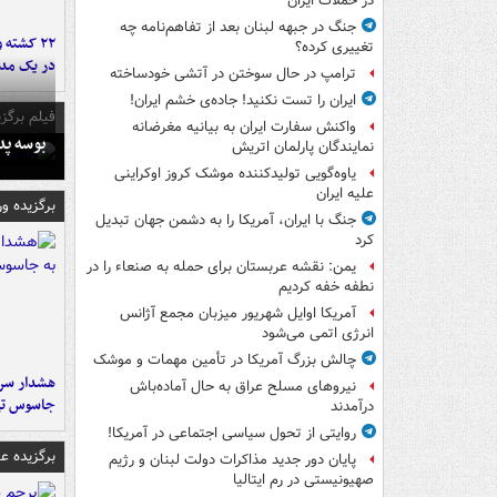
در حملات ایران
جنگ در جبهه لبنان بعد از تفاهم‌نامه چه
۲۲ کشته 
تغییری کرده؟
در یک مدر
ترامپ در حال سوختن در آتشی خودساخته
ایران را تست نکنید! جاده‌ی خشم ایران!
فیلم برگزی
واکنش سفارت ایران به بیانیه مغرضانه
بوسه‌ پ
نمایندگان پارلمان اتریش
یاوه‌گویی تولیدکننده موشک کروز اوکراینی
علیه ایران
برگزیده و
جنگ با ایران، آمریکا را به دشمن جهان تبدیل
کرد
یمن: نقشه عربستان برای حمله به صنعاء را در
نطفه خفه کردیم
آمریکا اوایل شهریور میزبان مجمع آژانس
انرژی اتمی می‌شود
چالش بزرگ آمریکا در تأمین مهمات و موشک
هشدار سرم
نیروهای مسلح عراق به حال آماده‌باش
جاسوس تی
درآمدند
روایتی از تحول سیاسی اجتماعی در آمریکا!
برگزیده 
پایان دور جدید مذاکرات دولت لبنان و رژیم
صهیونیستی در رم ایتالیا