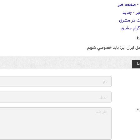
ط
ل ايران اير: بايد خصوصي شويم
ا
*