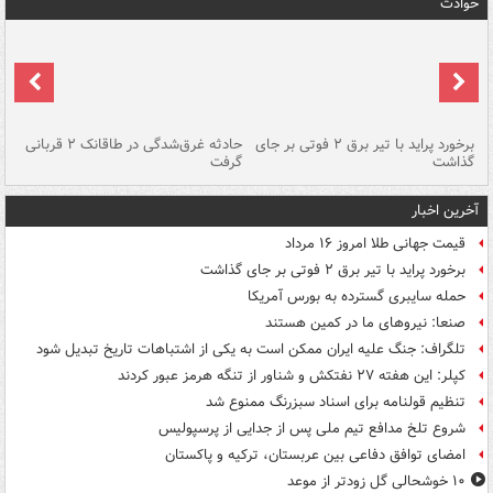
حوادث
برخورد پراید با تیر برق ۲ فوتی بر جای
حادثه غرق‌شدگی در طاقانک ۲ قربانی
پد
گذاشت
گرفت
جس
آخرین اخبار
قیمت جهانی طلا امروز ۱۶ مرداد
برخورد پراید با تیر برق ۲ فوتی بر جای گذاشت
حمله سایبری گسترده به بورس آمریکا
صنعا: نیروهای ما در کمین‌ هستند
تلگراف: جنگ علیه ایران ممکن است به یکی از اشتباهات تاریخ تبدیل شود
کپلر: این هفته ۲۷ نفتکش و شناور از تنگه هرمز عبور کردند
تنظیم قولنامه برای اسناد سبزرنگ ممنوع شد
شروع تلخ مدافع تیم ملی پس از جدایی از پرسپولیس
امضای توافق دفاعی بین عربستان، ترکیه و پاکستان
۱۰ خوشحالی گل زودتر از موعد