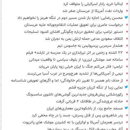
ایتالیا خرید رادار اسرائیلی را متوقف کرد
واردات نفت آمریکا از عربستان صفر شد
محسن رضایی: اجازه باز شدن مسیر دوم در تنگه هرمز را نخواهیم داد
درخواست عامری برای تعویق عملیات انتقام‌جویانه علیه عربستان
دستور ترامپ برای تحقیق درباره چگونگی افشای کمبود تسلیحات
ائتلاف سعودی مدعی حمله ارتش یمن به نجران شد
هشدار سرمربی پرسپولیس به جاسوس تیم
۲۲ کشته و زخمی بر اثر تیراندازی در یک مدرسه در تایلند+ فیلم
سامانه ضد موشکی لیزری؛ از بلوف سیاسی تا واقعیت میدانی
ترامپ: فکر می‌کنم جنگ با ایران خیلی زود پایان می‌یابد
نیمی از آمریکایی‌ها از تشدید هرج‌ومرج در غرب آسیا می‌ترسند
از حذف نام همسر تا تغییر نام خانوادگی؛ اما و اگرهای تعویض شناسنامه
نمایی زیبا از تنگه کریان جزیره قشم
رکوردشکنی پیش‌فروش جدیدترین گوشی‌های تاشوی سامسونگ
حادثه غرق‌شدگی در طاقانک ۲ قربانی گرفت
مسجد جامع یزد، از باشکوه‌ترین معماری‌های ایران
پدر شاهرودی پس از قتل پسرش، جسد را در چاه مخفی کرد
دردسر همزمان آمریکا و اوکراین با ته کشیدن موشک های پاتریوت
آثار مخرب مصرف الکل و سیگار در بروز بیماری‌ها