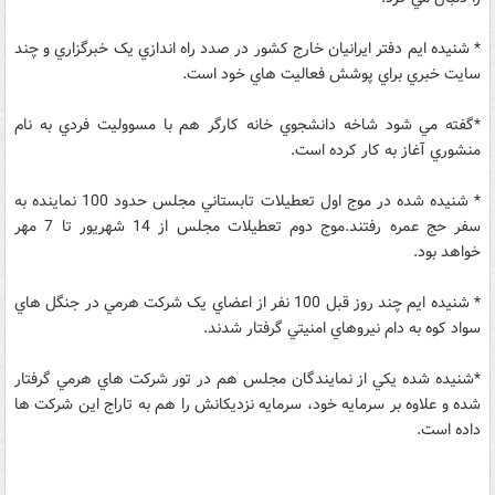
* شنيده ايم دفتر ايرانيان خارج کشور در صدد راه اندازي يک خبرگزاري و چند
سايت خبري براي پوشش فعاليت هاي خود است.
*گفته مي شود شاخه دانشجوي خانه کارگر هم با مسووليت فردي به نام
منشوري آغاز به کار کرده است.
* شنيده شده در موج اول تعطيلات تابستاني مجلس حدود 100 نماينده به
سفر حج عمره رفتند.موج دوم تعطيلات مجلس از 14 شهريور تا 7 مهر
خواهد بود.
* شنيده ايم چند روز قبل 100 نفر از اعضاي يک شرکت هرمي در جنگل هاي
سواد کوه به دام نيروهاي امنيتي گرفتار شدند.
*شنيده شده يکي از نمايندگان مجلس هم در تور شرکت هاي هرمي گرفتار
شده و علاوه بر سرمايه خود، سرمايه نزديکانش را هم به تاراج اين شرکت ها
داده است.