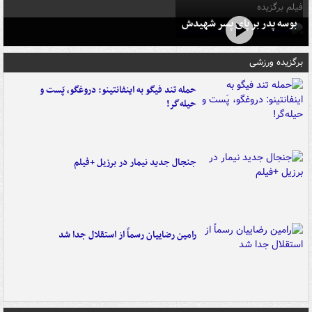
فیلم برگزیده
بوسه‌ پدر بر پای پسر شهیدش
برگزیده ورزشی
حمله تند فیگو به اینفانتینو: دروغگو، پَست‌ و
حیله‌گر!
جنجال جدید نیمار در برزیل +فیلم
رامین رضاییان رسماً از استقلال جدا شد