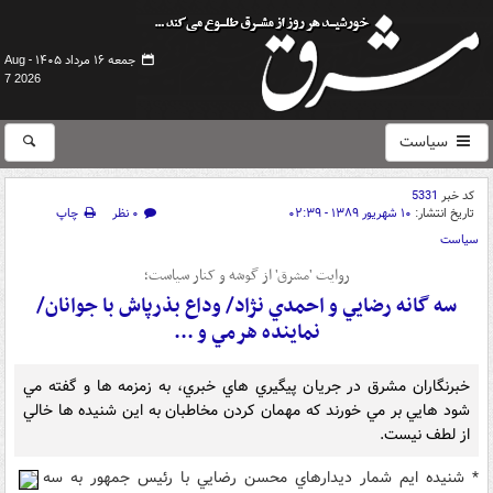
جمعه ۱۶ مرداد ۱۴۰۵ -
Aug
7 2026
سیاست
کد خبر
5331
تاریخ انتشار:
۱۰ شهریور ۱۳۸۹ - ۰۲:۳۹
۰ نظر
چاپ
سیاست
روايت 'مشرق' از گوشه و کنار سياست؛
سه گانه رضايي و احمدي نژاد/ وداع بذرپاش با جوانان/
نماينده هرمي و ...
خبرنگاران مشرق در جريان پيگيري هاي خبري، به زمزمه ها و گفته مي
شود هايي بر مي خورند که مهمان کردن مخاطبان به اين شنيده ها خالي
از لطف نيست.
* شنيده ايم شمار ديدارهاي محسن رضايي با رئيس جمهور به سه