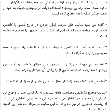
جلسه رسيده است. در اين ديدارها بر نزديکي هر چه بيشتر اصولگرايان
تاکيد شده است. رضايي پيشنهاد استفاده دولت از نيروهاي نزديک به خود از
جمله طلايي نيک را هم مطرح کرده است.
* گفته مي شود سايت هاي شرکت ايران خودرو در خارج کشور با کاهش
شديد توليد مواجه شده اند که اين امر انتقاد رئيس جمهور را به همراه داشته
است.
*شنيده شده آيت الله کعبي مسووليت مرکز مطالعات راهبردي جامعه
مدرسين را برعهده گرفته است.
* شنيده ايم مهرداد بذرپاش از سازمان ملي جوانان خواهد رفت. به وي
پيشنهاد سفارت داده شده اما وي از پذيرفتن آن خودداري کرده است.
*گفته مي شود 62 درصد زندانيان سال 89 براي اولين بار به زندان افتاده اند.
*سايت مجمع تشخيص مصلحت علاقه شديدي به بازخواني چند باره طرح بي
کفايتي بني صدر از خود نشان مي دهد.در حالي که طرح بي کفايتي بني صدر
از رياست جمهوري در تير ماه بوده اما اين سايت در مرداد ماه هم اين قضيه
را دنبال مي کرد.