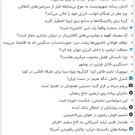
اذعان رسانه صهیونیست به موج بی‌سابقه فرار از سرزمین‌های اشغالی
چرا مغز در هنگام خواب، انرژی خود را خالی می‌کند؟
گرما برای پالایشگاه‌ها و منابع برق اروپا اضطرار آفرید
ایالات متحده واقعاً یک «ببر کاغذی» است!
آیا مصرف قهوه و نوشیدنی‌های کافئین‌دار در دوران بارداری مجاز است؟
توقف طولانی کامیون‌ها پشت مرز؛ صورت‌حساب سنگینی که به اقتصاد می‌رسد
حماقت ترامپ با ذخایر انرژی جهان چه کرد؟
چرا تابستان فصل محبوب میکروب‌هاست؟
دستگیری قاتل فراری در نوشهر
نیویورک تایمز فاش کرد: کارگروه ویژه سیا برای تفرقه افکنی در کوبا
کنترل کامل تنگه هرمز در دست ایران!
پرچم سیاه بر فراز گنبد حسینی همچنان در اهتزاز است
ماجرای پیاده روی اربعین حاج رمضان
این دیپلماسی نمایشی، شکست خورده است
روایت پزشکیان از انحلال بانک آینده
شمیم خوش رضوی در هوای بین‌الحرمین
هشدار افسر ارشد آمریکایی به کاخ سفید +فیلم
موشک‌های بالستیک ایران؛ چالش راهبردی آمریکا