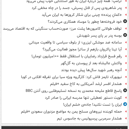
ترامپ: همه چیز درباره ایران به طور استثنایی خوب پیش می‌رود
پدر شاهرودی پس از قتل پسرش، جسد را در چاه مخفی کرد
«کمانِ پرنده» چینی برای شکار کروزها به ایران می‌آید
خود فروخته‌ها چطور با موساد همکاری می‌کردند؟
توقف طولانی کامیون‌ها پشت مرز؛ صورت‌حساب سنگینی که به اقتصاد می‌رسد
بوسه‌ پدر بر پای پسر شهیدش
سامانه ضد موشکی لیزری؛ از بلوف سیاسی تا واقعیت میدانی
آیا تینا پاکروان بازهم از ساترا مجوز فعالیت می‌گیرد؟
رقم فسخ قرارداد رضاییان با استقلال فقط ۱۰۰میلیون تومان!
واکنش عالیشاه بعد از پیوستن به گل‌گهر
آنچه رهبر شهید سال‌ها پیش دیده بودند
نیویورک تایمز فاش کرد: کارگروه ویژه سیا برای تفرقه افکنی در کوبا
هشدار افسر ارشد آمریکایی به کاخ سفید +فیلم
پاسخ قاطع ملیحه محمدی به نسخه تسلیم‌طلبی روی آنتن BBC
کویت دستور تعطیلی تنها مدرسه ایرانی را صادر کرد
ایران را تست نکنید! جاده‌ی خشم ایران!
حمله کوبنده نیروهای مسلح یمن به مواضع مزدوران سعودی +فیلم
هشدار سرمربی پرسپولیس به جاسوس تیم