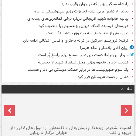
پادشاه سنگین‌وزنی که در جهان رقیب ندارد
بیانیه ۸ کشور عربی علیه تجاوزات رژیم صهیونیستی در غزه
بیانیه خانواده شهید لاریجانی درباره برخی گمانه‌زنی‌های رسانه‌ای
عربستان فرمانده ائتلاف دریایی چندملیتی را منصوب کرد
زیان بیش از ۱۰۰ همتی به صندوق‌ بازنشستگی نفت
ترکیه: تروریسم اسرائیل در کرانه باختری و قدس اشغالی ادامه دارد
ایران آقای بلامنازع تنگه هرمز!
سردار ابن‌الرضا: دست نیروهای مسلح برای پاسخ پُر است
تکذیب ادعای «نحوه ردزنی محل استقرار شهید لاریجانی»
یک‌ سوم صهیونیست‌ها در برابر حملات موشکی بی دفاع هستند
دشان از دست عربستان فرار کرد
سلامت
اهمیت تشخیص زودهنگام بیماری‌های
ناگفته‌هایی از آمپول های لاغری؛ از
دریچه‌ای قلب
عوارض مرگبار تا زیبایی
تا