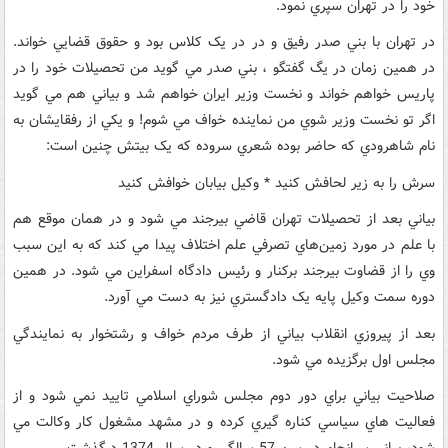
خود را در تهران سپري نمود.
در تهران با بني صدر رفيق و در در يک کلاس بود و حقوق قضايي خواند.
در همين زمان در يگ گفتگو ، بني صدر مي گويد من تحصيلات خود را در
پاريس خواهم خواند و نخست وزير ايران خواهم شد و بياني هم مي گويد
اگر تو نخست وزير شوي من نماينده خواف مي شوم! و يکي از رفقايشان به
نام شاهرودي که حاضر بوده شعري سروده که يک بيتش چنين است:
سرش را به زير لحافش کنيد * وکيل بيابان خوافش کنيد
بياني بعد از تحصيلات تهران قاضي بيرجند مي شود و در همان موقع هم
با علم در مورد زمين‌هاي تصرفي علم اختلاف پيدا مي کند که به اين سبب
وي را از قضاوت بيرجند برکنار و رئيس دادگاه اسفراين مي شود. در همين
دوره سمت وکيل پايه يک دادگستري نيز به دست مي آورد.
بعد از پيروزي انقلاب بياني از طرف مردم خواف و رشتخوار به نمايندگي
مجلس اول برگزيده مي شود.
صلاحيت بياني براي دور دوم مجلس شوراي اسلامي تاييد نمي شود و از
فعاليت هاي سياسي کناره گيري کرده و در مشهد مشغول کار وکالت مي