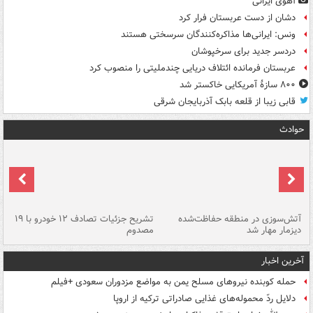
آهوی ایرانی
دشان از دست عربستان فرار کرد
ونس: ایرانی‌ها مذاکره‌کنندگان سرسختی هستند
دردسر جدید برای سرخپوشان
عربستان فرمانده ائتلاف دریایی چندملیتی را منصوب کرد
۸۰۰ سازۀ آمریکایی خاکستر شد
قابی زیبا از قلعه بابک آذربایجان شرقی
حوادث
تصادف مرگبار در محور اهواز–شوش ۲
آتش‌سوزی در منطقه حفاظت‌شده
تشریح جزئیات تصادف ۱۲ خودرو با ۱۹
پا
دیزمار مهار شد
مصدوم
آخرین اخبار
حمله کوبنده نیروهای مسلح یمن به مواضع مزدوران سعودی +فیلم
دلایل ردّ محموله‌های غذایی صادراتی ترکیه از اروپا