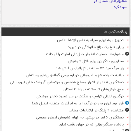
پربازدیدترین ها
تجهیز موشکهای سپاه به نفس اژدها+عکس
پایان تلخ یک نزاع خانوادگی در دورود
ماهواره‌ها خسارت انفجار جبل‌علی امارت را لو دادند
سناریوی بلاگر زن برای قتل شوهرش
راز مرگ مرد ۷۲ ساله در تهرانپارس فاش شد
بیانیه خانواده شهید لاریجانی درباره برخی گمانه‌زنی‌های رسانه‌ای
دستگیری ۸ نفر از اشرار مسلح شاخص و مرتبطین گروهک های تروریستی
موج بارش‌های تابستانه در راه ۱۱ استان
درگیری لفظی ترامپ و هگزث بر سر کمبود ذخایر موشکی
قرار بود ایران به زانو درآید، اما به ابرقدرت منطقه تبدیل شد!
مشاهده ۴ پلنگ در ارتفاعات میناب
دستگیری ۶ نفر در بهشهر به اتهام تشویش اذهان عمومی
پادشاه سنگین‌وزنی که در جهان رقیب ندارد