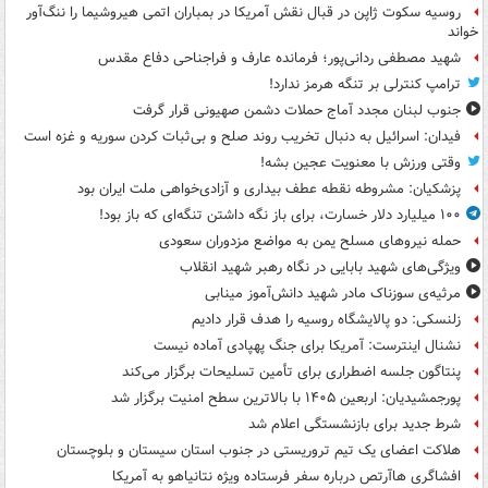
روسیه سکوت ژاپن در قبال نقش آمریکا در بمباران اتمی هیروشیما را ننگ‌آور
خواند
شهید مصطفی ردانی‌پور؛ فرمانده عارف و فراجناحی دفاع مقدس
ترامپ کنترلی بر تنگه هرمز ندارد!
جنوب لبنان مجدد آماج حملات دشمن صهیونی قرار گرفت
فیدان: اسرائیل به دنبال تخریب روند صلح و بی‌ثبات کردن سوریه و غزه است
وقتی ورزش با معنویت عجین بشه!
پزشکیان: مشروطه نقطه عطف بیداری و آزادی‌خواهی ملت ایران بود
۱۰۰ میلیارد دلار خسارت، برای باز نگه داشتن تنگه‌ای که باز بود!
حمله نیروهای مسلح یمن به مواضع مزدوران سعودی
ویژگی‌های شهید بابایی در نگاه رهبر شهید انقلاب
مرثیه‌ی سوزناک مادر شهید دانش‌آموز مینابی
زلنسکی: دو پالایشگاه روسیه را هدف قرار دادیم
نشنال اینترست: آمریکا برای جنگ پهپادی آماده نیست
پنتاگون جلسه اضطراری برای تأمین تسلیحات برگزار می‌کند
پورجمشیدیان: اربعین ۱۴۰۵ با بالاترین سطح امنیت برگزار شد
شرط جدید برای بازنشستگی اعلام شد
هلاکت اعضای یک تیم تروریستی در جنوب استان سیستان و بلوچستان
افشاگری هاآرتص درباره سفر فرستاده ویژه نتانیاهو به آمریکا