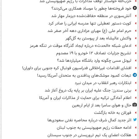
حزب‌الله خواستار توقف مذاکرات با رژیم صهیونیستی شد
خود فروخته‌ها چطور با موساد همکاری می‌کردند؟
آتش‌سوزی در منطقه حفاظت‌شده دیزمار مهار شد
کویت دستور تعطیلی تنها مدرسه ایرانی را صادر کرد
حرم امام علی (ع) مهیای عزاداری دهه آخر صفر شد
واکنش عالیشاه بعد از پیوستن به گل‌گهر
ادعای شبکه «الحدث» درباره ایجاد گذرگاه موقت در تنگه هرمز
تشریح جزئیات تصادف ۱۲ خودرو با ۱۹ مصدوم
لیونل مسی چگونه وارد باشگاه میلیاردها شد؟
افشای اقدامات غیراخلاقی فدراسیون فوتبال کره جنوبی برای داوران!
تبعات کمبود موشک‌های پدافندی به متحدان آمریکا رسید!
ابتکارات رهبر انقلاب در میدان نبرد
برنی سندرز: جنگ علیه ایران بر پایه یک دروغ آغاز شد
اعلام آمادگی ترکیه برای حمایت از مذاکرات ایران و آمریکا
حال و هوای سامرا بعد از ایام اربعین
فورلان به خانه بازگشت
اثر جدید کمال شرف درباره محاصره نفتی سعودی‌ها
ادامه حملات رژیم صهیونیستی به جنوب لبنان
هلاکت اعضای یک تیم تروریستی در جنوب سیستان