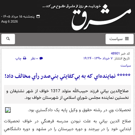
پنجشنبه ۱۵ مرداد ۱۴۰۵ -
Aug 6 2026
سیاست
کد خبر
48901
تاریخ انتشار:
۷ خرداد ۱۳۹۰ - ۱۹:۲۴
۰ نظر
چاپ
سیاست
***** نماينده‌اي که به بي‌کفايتي بني‌صدر رأي مخالف داد!
صلاح‌الدين بياني فرزند حبيب‌الله متولد 1317 خواف از شهر نشتيفان و
نخستين نماينده مجلس شوراي اسلامي از شهرستان خواف بود.
تحصيلات وي در رشته حقوق و وکيل پايه يک دادگستري بود.
صلاح الدين بياني به علت نبودن مدرسه فرهنگي در خواف تحصيلات
ابتدايي خود را در بيرجند و دوره دبيرستان را در مشهد و دوره دانشگاهي