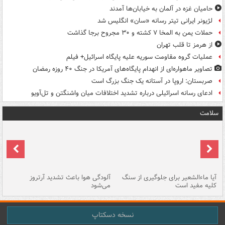
حامیان غزه در آلمان به خیابان‌ها آمدند
لژیونر ایرانی تیتر رسانه «سان» انگلیس شد
حملات یمن به المخا ۷ کشته و ۳۰ مجروح برجا گذاشت
از هرمز تا قلب تهران
عملیات گروه مقاومت سوریه علیه پایگاه اسرائیل+ فیلم
تصاویر ماهواره‌ای از انهدام پایگاه‌های آمریکا در جنگ ۴۰ روزه رمضان
صربستان: اروپا در آستانه یک جنگ بزرگ است
ادعای رسانه اسرائیلی درباره تشدید اختلافات میان واشنگتن و تل‌آویو
سلامت
آیا ماءالشعیر برای جلوگیری از سنگ
آلودگی هوا باعث تشدید آرتروز
حذ
کلیه مفید است
می‌شود
کل
نسخه دسکتاپ