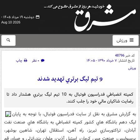
دوشنبه ۱۹ مرداد ۱۴۰۵ -
Aug 10 2026
ورزش
کد خبر
48796
تاریخ انتشار:
۷ خرداد ۱۳۹۰ - ۱۴:۰۵
۰ نظر
چاپ
ورزش
9 تيم ليگ برتري تهديد شدند
کميته انضباطي فدراسيون فوتبال به 10 تيم ليگ برتري هشدار داد تا
رضايت شاکيان مالي خود را جلب کنند.
به گزارش مشرق به نقل از سايت فدراسيون فوتبال، با توجه به پايان
ليگ دهم باشگاه هاي کشور کميته انضباطي به باشگاه هاي صنعت نفت
آبادان، تراکتورسازي تبريز، راه آهن، استقلال تهران، شاهين بوشهر،
پرسپوليس، صنعت مس کرمان، استيل آذين، ملوان بندرانزلي و صباي قم