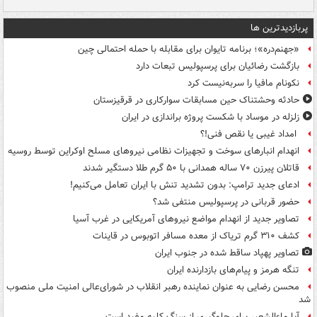
پربازدیدترین ها
«جهنم‌دره»؛ برنامه تایوان برای مقابله با حمله احتمالی چین
بازگشت رضائیان برای پرسپولیس تبعات دارد
نکونام مافیا را سربه‌نیست کرد
حادثه وحشتناک حین مسابقات سوارکاری در قرقیزستان
زلزله در موساد با شکست پروژه براندازی در ایران
امداد غیبی یا نقص فنی!؟
انهدام انبارهای سوخت و تجهیزات نظامی نیروهای مسلح اوکراین توسط روسیه
قاتلان پیرزن ۷۰ ساله همدانی با ۵۰ گرم طلا دستگیر شدند
ادعای جدید ترامپ: بدون تشدید تنش با ایران تعامل می‌کنیم!
حضور قربانی در پرسپولیس منتفی شد؟
تصاویر جدید از انهدام مواضع نیروهای آمریکایی در غرب آسیا
کشف ۳۱۰ گرم تریاک از معده مسافر اتوبوس در قاینات
تصاویر پهپاد ساقط شده در جنوب ایران
تنگه هرمز و پیام‌های بازدارنده ایران
محسن رضایی به عنوان نماینده رهبر انقلاب در شورای‌عالی امنیت ملی منصوب
شد
آیا ماءالشعیر برای جلوگیری از سنگ کلیه مفید است