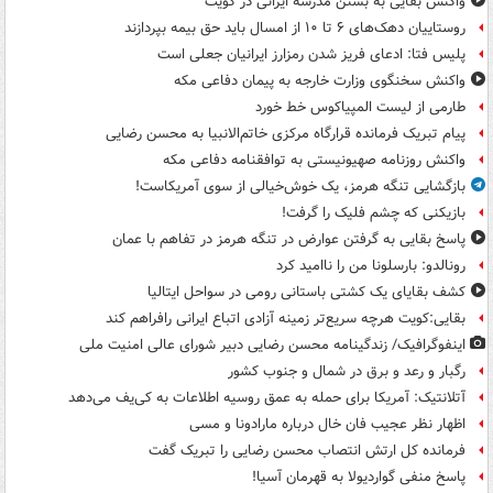
واکنش بقایی به بستن مدرسه ایرانی در کویت
روستاییان دهک‌های ۶ تا ۱۰ از امسال باید حق بیمه بپردازند
پلیس فتا: ادعای فریز شدن رمزارز ایرانیان جعلی است
واکنش سخنگوی وزارت خارجه به پیمان دفاعی مکه
طارمی از لیست المپیاکوس خط خورد
پیام تبریک فرمانده قرارگاه مرکزی خاتم‌الانبیا به محسن رضایی
واکنش روزنامه صهیونیستی به توافقنامه دفاعی مکه
بازگشایی تنگه هرمز، یک خوش‌خیالی از سوی آمریکاست!
بازیکنی که چشم فلیک را گرفت!
پاسخ بقایی به گرفتن عوارض در تنگه هرمز در تفاهم با عمان
رونالدو: بارسلونا من را ناامید کرد
کشف بقایای یک کشتی باستانی رومی در سواحل ایتالیا
بقایی:کویت هرچه سریع‌تر زمینه آزادی اتباع ایرانی رافراهم کند
اینفوگرافیک/ زندگینامه محسن رضایی دبیر شورای عالی امنیت‌ ملی
رگبار و رعد و برق در شمال و جنوب کشور
آتلانتیک: آمریکا برای حمله به عمق روسیه اطلاعات به کی‌یف می‌دهد
اظهار نظر عجیب فان خال درباره مارادونا و مسی
فرمانده کل ارتش انتصاب محسن رضایی را تبریک گفت
پاسخ منفی گواردیولا به قهرمان آسیا!