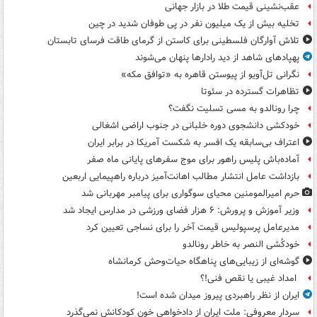
عقب‌نشینی قیمت طلا در بازار جهانی
تخلیه بیش از یک میلیون نفر در پی طوفان شدید در چین
تلاش آوارگان فلسطینی برای کاستن از گرمای طاقت فرسای تابستان
پهپادهای شاهد از دید رادارها پنهان می‌شوند
نگرانی تل‌آویو از پیوستن قاهره به «توافق مکه»
تظاهرات گسترده در سئوتا
چرا رونالدو به مسی تسلیت نگفت؟
خودکشی دانشجوی دوره خلبانی در جنوب اراضی اشغالی
اعتراف بی‌سابقه یک افسر به شکست آمریکا در برابر ایران
آماده‌باش پلیس راهور برای موج سفرهای پایانی ماه صفر
بازداشت عامل انتشار مطالب اهانت‌آمیز درباره راهپیمایی اربعین
حرم امیرالمومنین محیای سوگواری برای پیامبر مهربانی شد
وزیر آموزش و پرورش: ۶ هزار فضای ورزشی در مدارس ایجاد شد
مدیرعامل پرسپولیس قیمت آخر را برای نساجی تعیین کرد
خودکُشی النصر به خاطر رونالدو
گوشه‌ای از زیبایی‌های پناهگاه‌ حیات‌وحش کرمانشاه
امداد غیبی یا نقص فنی!؟
ایران از نظر راهبردی پیروز میدان شده است!
سردار معروفی: ملت ایران از دادخواهی خون کودکانش نمی‌گذرد