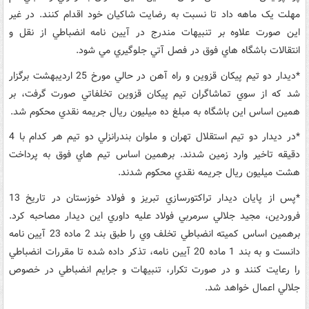
مهلت يک ماهه داد تا نسبت به رضايت شاکيان خود اقدام کنند. در غير
اين صورت علاوه بر تنبيهات مندرج در آيين نامه انضباطي از نقل و
انتقالات باشگاه هاي فوق در فصل آتي جلوگيري مي شود.
*ديدار دو تيم پيکان قزوين و راه آهن در حالي مورخ 25 ارديبهشت برگزار
شد که از سوي تماشاگران تيم پيکان قزوين تخلفاتي صورت گرفت، بر
همين اساس اين باشگاه به مبلغ ده ميليون ريال جريمه نقدي محکوم شد.
*در ديدار دو تيم استقلال تهران و ملوان بندرانزلي دو تيم هر کدام با 4
دقيقه تاخير وارد زمين شدند. برهمين اساس تيم هاي فوق به پرداخت
هشت ميليون ريال جريمه نقدي محکوم شدند.
*پس از پايان ديدار تراکتورسازي تبريز و فولاد خوزستان در تاريخ 13
فروردين، مجيد جلالي سرمربي فولاد عليه داوري اين ديدار مصاحبه کرد.
برهمين اساس کميته انضباطي تخلف وي را طبق بند 2 ماده 23 آيين نامه
دانست و به بند 1 ماده 20 آيين نامه، تذکر داده شده تا مقررات انضباطي
را رعايت کنند و در صورت تکرار، تنبيهات و جرايم انضباطي در خصوص
جلالي اعمال خواهد شد.