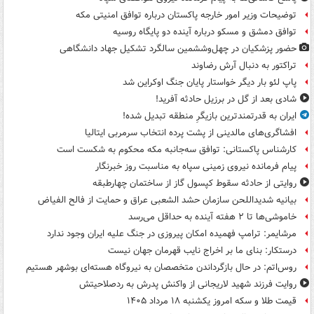
توضیحات وزیر امور خارجه پاکستان درباره توافق امنیتی مکه
توافق دمشق و مسکو درباره آینده دو پایگاه روسیه
حضور پزشکیان در چهل‌وششمین سالگرد تشکیل جهاد دانشگاهی
تراکتور به دنبال آرش رضاوند
پاپ لئو بار دیگر خواستار پایان جنگ اوکراین شد
شادی بعد از گل در برزیل حادثه آفرید!
ایران به قدرتمندترین بازیگرِ منطقه تبدیل شده!
افشاگری‌های مالدینی از پشت پرده انتخاب سرمربی ایتالیا
کارشناس پاکستانی: توافق سه‌جانبه مکه محکوم به شکست است
پیام فرمانده نیروی زمینی سپاه به مناسبت روز خبرنگار
روایتی از حادثه سقوط کپسول گاز از ساختمان چهارطبقه
بیانیه شدیداللحن سازمان حشد الشعبی عراق و حمایت از فالح الفیاض
خاموشی‌ها تا ۲ هفته آینده به حداقل می‌رسد
مرشایمر: ترامپ فهمیده امکان پیروزی در جنگ علیه ایران وجود ندارد
درستکار: بنای ما بر اخراج نایب قهرمان جهان نیست
روس‌اتم: در حال بازگرداندن متخصصان به نیروگاه هسته‌ای بوشهر هستیم
روایت فرزند شهید لاریجانی از واکنش پدرش به ردصلاحیتش
قیمت طلا و سکه امروز یکشنبه ۱۸ مرداد ۱۴۰۵