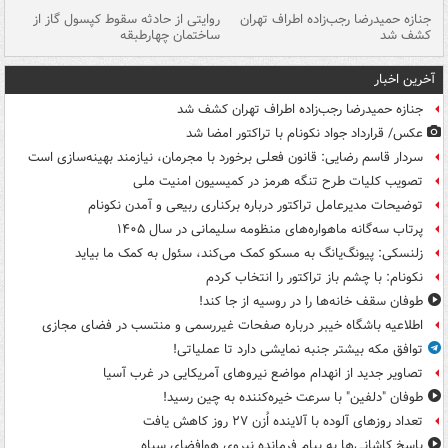
جنازه حمیدرضا رجب‌زاده اطراف تهران
روایتی از حادثه سقوط کپسول گاز از
حم
کشف شد
ساختمان چهارطبقه
زاهدا
آخرین اخبار
جنازه حمیدرضا رجب‌زاده اطراف تهران کشف شد
عکس/ قرارداد جواد نکونام با تراکتور امضا شد
سردار قاسم رضایی: قانون فعلی برخورد با مجرمان، نیازمند بهینه‌سازی است
تصویب کلیات طرح تنگه هرمز در کمیسیون امنیت ملی
توضیحات مدیرعامل تراکتور درباره برکناری ربیعی و آمدن نکونام
پرتاب سه‌گانه ماهواره‌های منظومه سلیمانی در سال ۱۴۰۵
زلنسکی: پیونگ‌یانگ به مسکو کمک می‌کند، سئول به کمک ما بیاید
نکونام: با چشم باز تراکتور را انتخاب کردم
طوفان سقف خانه‌ها را در روسیه از جا ‌کند!
اطلاعیه باشگاه خیبر درباره صفحات غیررسمی و منتسب در فضای مجازی
توافق مکه بیشتر جنبه نمایشی دارد تا عملیاتی!
تصاویر جدید از انهدام مواضع نیروهای آمریکایی در غرب آسیا
طوفان "دلفین" با سرعت خیره‌کننده به چین رسید!
تعداد روزهای آلوده با آلاینده اُزن ۲۷ روز کاهش یافت
پاسخ کاشانی‌ها به پیام فرمانده نیروی هوافضای سپاه