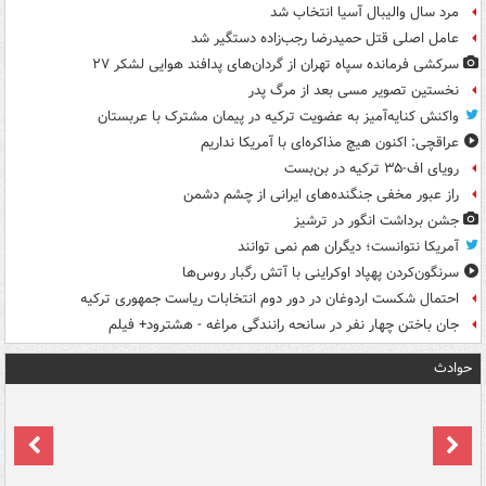
مرد سال والیبال آسیا انتخاب شد
عامل اصلی قتل حمیدرضا رجب‌زاده دستگیر شد
سرکشی فرمانده سپاه تهران از گردان‌های پدافند هوایی لشکر ۲۷
نخستین تصویر مسی بعد از مرگ پدر
واکنش کنایه‌آمیز به عضویت ترکیه در پیمان مشترک با عربستان
عراقچی: اکنون هیچ مذاکره‌ای با آمریکا نداریم
رویای اف-۳۵ ترکیه در بن‌بست
راز عبور مخفی جنگنده‌های ایرانی از چشم دشمن
جشن برداشت انگور در ترشیز
آمریکا نتوانست؛ دیگران هم نمی توانند
سرنگون‌کردن پهپاد اوکراینی با آتش رگبار روس‌ها
احتمال شکست اردوغان در دور دوم انتخابات ریاست جمهوری ترکیه
جان باختن چهار نفر در سانحه رانندگی مراغه - هشترود+ فیلم
حوادث