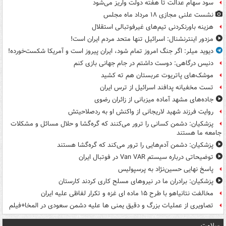
سود سهام عدالت تا هفته دولت واریز می‌شود
نشست علنی مجازی ۱۸ مرداد ماه مجلس
هزینه باورنکردنی تیم‌های غیرفوتبالی استقلال
مزدور اینترنشنال: اسرائیل تنها متحد مردم ایران است!
دیوید میلر: اگر جنگ امروز تمام شود، ایران پیروز است و آمریکا شکست‌خورده!
دنیس درگاهی: دوست داشتم در جام جهانی بازی کنم
موشک‌های پاتریوت عربستان هم ته‌ کشید
تست مخفیانه پدافند اسرائیل از ترس ایران
جاده‌های مشهد آماده میزبانی از زائران رضوی
روایت فرزند شهید لاریجانی از واکنش او به ردصلاحیتش
پزشکیان: دشمن کسانی را ترور می‌کنند که گره‌گشا و حلال مسائل و مشکلات
جامعه ما هستند
پزشکیان: دشمن آدم‌هایی را ترور می‌کند که گره‌گشا هستند
توضیحاتی درباره سیستم Van VAR در فوتبال ایران
پاسخ نهایی حسین‌نژاد به پرسپولیس
پزشکیان: برادران ما در نیروهای مسلح کاری کردند کارستان
مخالفت نتانیاهو با طرح ۱۵ ماده ای غزه و تکرار لفاظی علیه ایران
تصاویری از عملیات بزرگ و دقیق یمنی ها علیه دشمن سعودی در المخا+فیلم
سلامت