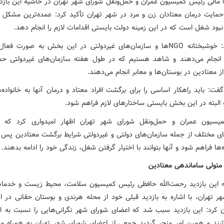
ا مالی رئیس کمیسیون عمران و حمل‌ونقل شورای شهر تهران در حاشیه این باز
 حمایت درمان معتادان زن و مرد در شهر تهران تأکید کرد: عمده‌ترین مشکل ای
نبود شغل است که در این زمینه دولت بایستی اقدامات لازم را انجام دهد.
وی افزود: خوشبختانه NGO‌ها و سازمان‌های غیردولتی در این بخش به صورت ف
 انجام می‌دهند و شاهد هستیم که در طول هفته سازمان‌های غیردولتی حم
از معتادین در بوستان‌ها و معابر انجام می‌دهند.
گفت: باید راهکار اساسی را برای برگشت افراد معتاد و درمان آنها به خانواده‌
 البته در این بخش بایستی ساختارهای لازم فراهم شود.
یسیون عمران و حمل‌ونقل شورای شهر تهران اظهار امیدواری کرد که ب
ای مختلف از جمله سازمان‌های دولتی و غیردولتی شرایط برگشت معتادین پس ا
ه‌ها فراهم شود و آنها بتوانند با اختیار گرفتن شغل، زندگی خود را ادامه بدهند.
متولی ساماندهی معتادین
 این بازدید رحمت‌الله حافظی رئیس کمیسیون سلامت، محیط زیست و خدم
ر تهران، با اشاره به بازدید قبلی خود از محله هرندی و بوستان حقانی در ا
 کرد: این بازدید سبب شد که اعضای شورای شهر نگرانی‌هایی را نسبت به ا
شند و همین امر منجر گردید جمعی از اعضای شورای شهر تهران به همراه مع