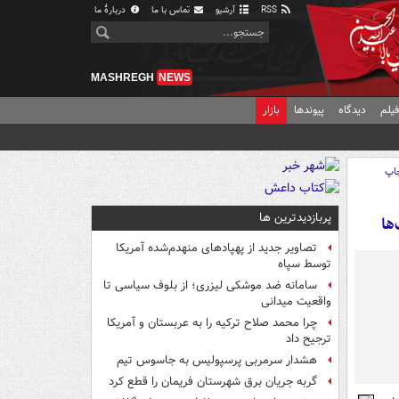
RSS
آرشیو
تماس با ما
دربارهٔ ما
MASHREGH
NEWS
یلم
دیدگاه
پیوندها
بازار
اپ
پربازدیدترین ها
ها
تصاویر جدید از پهپادهای منهدم‌شده آمریکا
توسط سپاه
سامانه ضد موشکی لیزری؛ از بلوف سیاسی تا
واقعیت میدانی
چرا محمد صلاح ترکیه را به عربستان و آمریکا
ترجیح داد
هشدار سرمربی پرسپولیس به جاسوس تیم
گربه جریان برق شهرستان فریمان را قطع کرد