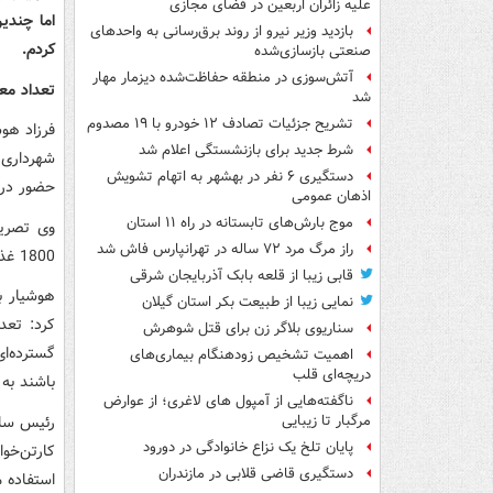
علیه زائران اربعین در فضای مجازی
‌اما چند
بازدید وزیر نیرو از روند برق‌رسانی به واحدهای
کردم.
صنعتی بازسازی‌شده
آتش‌سوزی در منطقه حفاظت‌شده دیزمار مهار
تعداد مع
شد
تشریح جزئیات تصادف ۱۲ خودرو با ۱۹ مصدوم
فرزاد هو
شرط جدید برای بازنشستگی اعلام شد
دستگیری ۶ نفر در بهشهر به اتهام تشویش
حضور در 
اذهان عمومی
موج بارش‌های تابستانه در راه ۱۱ استان
راز مرگ مرد ۷۲ ساله در تهرانپارس فاش شد
1800 غذا در این بوستان توزیع می‌شود.
قابی زیبا از قلعه بابک آذربایجان شرقی
هوشیار ب
نمایی زیبا از طبیعت بکر استان گیلان
کرد: تعد
سناریوی بلاگر زن برای قتل شوهرش
گسترده‌ای
اهمیت تشخیص زودهنگام بیماری‌های
دریچه‌ای قلب
باشند به 
ناگفته‌هایی از آمپول های لاغری؛ از عوارض
مرگبار تا زیبایی
پایان تلخ یک نزاع خانوادگی در دورود
کارتن‌خو
دستگیری قاضی قلابی در مازندران
استفاده م