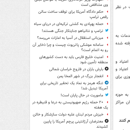
وی متناقض است
 در نظر
حکم دادگاه آمریکا برای توقف ساخت سالن
رقص ترامپ
حمله پهپادی به کشتی ترکیه‌ای در دریای سیاه
ترامپ و نتانیاهو جنایتکار جنگی هستند!
و ارائه خدمات به
میزبانی استقلال در آسیا به امارات می‌رسد؟
فته شده
سامانه موشکی پاتریوت چیست و چرا ذخایر آن
رو به اتمام است؟
امنیت خلیج فارس باید به دست کشورهای
عتیاد و
منطقه تأمین شود
عتیاد و
بارش باران در فاروج خراسان شمالی
وزی برای
انفجار بزرگ در شهر المخا یمن
تنگه هرمز به نماد یک تحقیر تاریخی برای
آمریکا تبدیل شد!
 را معطوف به حوزه
ماموریت در حال پایان است!
ی تحت عنوان مراکز
۲۰ حمله رژیم صهیونیستی به درعا و قنیطره در
یک هفته
خیزش مردم لبنان علیه دولت سازشکار و خائن
م کنند
معترضان آرژانتینی پرچم آمریکا را پایین
کشیدند