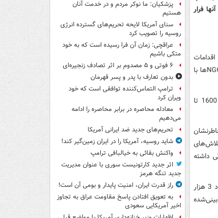
پزشکیان: ما نوکر مردم و در خدمت آنان
ها فرار
هستیم
سنای آمریکا لایحه تحریم‌های گسترده انرژی
روسیه را تصویب کرد
عراقچی: زمان آن فرا رسیده است که به خود
متکی باشیم
اقدامات
۶ فوتی و ۵ مصدوم بر اثر تصادف زنجیره‌ای
شهرداری در این بوستان، خاطرنشان کرد: در هفته به‌صورت یک شب در میان برخی از NGO‌ها با
بدون تعارف با پدر و پسر قهرمان
ترامپ التماس‌کننده توافقی است که خود
ویران کرد
وی تصریح کرد: این کمک‌ها عموماً از طریق مردم بوده تا به‌صورت میانگین در هفته 1600 تا
معادله محاصره در برابر محاصره را ادامه
می‌دهیم
تحریم‌های جدید ضد ایرانی آمریکا
اطرنشان
شاید روسیه، آمریکا را در ایران زمین‌گیر کند!
لاش‌های
واکنش بقائی به خیالبافی ترامپ
گی داشته
اثر جدید کارتونیست سوری با عنوان مدیریت
جدید تنگه هرمز
راز قدرت ایران، امنیت پایدار و بومی آن است!
رئیس سازمان رفاه خدمات و مشارکت‌های اجتماعی شهر تهران اضافه کرد: هر شب حدود 3 هزار
به تعویق افتادن پاسخ مقاومت عراق به تجاوز
ینی‌شده
اخیر آمریکایی سعودی
اظهارات وزیر خزانه‌داری آمریکا با مواضع قبلی