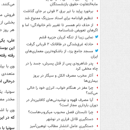
می‌کنند.
مابه‌التفاوت حقوق بازنشستگان
برخورد پراید با تیر برق ۲ فوتی بر جای گذاشت
فروش موا
تنظیم قولنامه برای اسناد سبزرنگ ممنوع شد
بخشی از 
از حذف نام همسر تا تغییر نام خانوادگی؛ اما و
هر روز د
اگرهای تعویض شناسنامه
نمایی زیبا از تنگه کریان جزیره قشم
علی، یکی
حادثه غرق‌شدگی در طاقانک ۲ قربانی گرفت
این بوستا
مسجد جامع یزد، از باشکوه‌ترین معماری‌های
رفته رفته
ایران
پدر شاهرودی پس از قتل پسرش، جسد را در
وی با بیا
چاه مخفی کرد
متعددی 
آثار مخرب مصرف الکل و سیگار در بروز
درحالی ا
بیماری‌ها
چرا مغز در هنگام خواب، انرژی خود را خالی
می‌کند؟
مخدر مصر
آیا مصرف قهوه و نوشیدنی‌های کافئین‌دار در
دوران بارداری مجاز است؟
وی با اشا
چرا تابستان فصل محبوب میکروب‌هاست؟
که در ای
دستگیری قاتل فراری در نوشهر
دستگیری عامل انتشار مطالب توهین‌آمیز