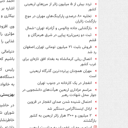
احمد دنی
تردد بیش از ۵ میلیون زائر از مرزهای اربعینی
اشاره بر
کشور
بیکاری و 
تخلیه ۸۰ درصدی پارکینگ‌های مهران در موج
بازگشت زائران
بازگشایی جاده چالوس و آزادراه تهران–شمال
مؤثری را
ثبت دو زمین‌لرزه پیاپی در شرق هرمزگان و
قشم
غذایی را 
فروش بلیت ۲۱ میلیون تومانی تهران_اصفهان
دنیامالی 
رد شد
باشیم که
اتصال ریلی کرمانشاه به بغداد افق تازه‌ای برای
غرب کشور
رئیس کم
مهران همچنان پرترددترین گذرگاه اربعینی
است
دستگاه‌ه
انفجار در یک کارخانه در جنوب تهران
به خانواد
مراسم عزاداری اربعینِ هیأت‌های دانشجویی در
بهزیستی 
جوار محل شهادت رهبر
احتمال شنیده شدن صدای انفجار در قزوین
در حاشیه
اراذل اینستاگرامی دستگیر شد
شورای شه
۲ میلیون و ۳۰۰ هزار زائر اربعین به کشور
خاطرنشان
بازگشتند
داشته با
استوری مهران غفوریان به مناسبت اربعین