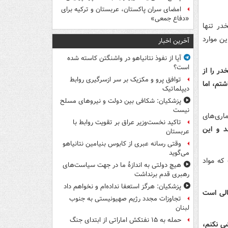
امضای سران پاکستان، عربستان و ترکیه برای
«دفاع جمعی»
در تنها
ن موارد
آخرین اخبار
آیا از نفوذ نتانیاهو در واشنگتن کاسته شده
است؟
ر را از
توافق پرو و مکزیک بر سر ازسرگیری روابط
شتم، اما
دیپلماتیک
پزشکیان: شکافی بین دولت و نیروهای مسلح
نیست
ماری‌های
تاکید نخست‌وزیر عراق بر تقویت روابط با
د و این
عربستان
وقتی رسانه عبری از کابوس بنیامین نتانیاهو
می‌گوید
ین پارک، گفت: حدود 15 سال است که مواد
هیچ دولتی به اندازۀ ما در جهت سیاست‌های
رهبری قدم برنداشت
پزشکیان: هرگز استعفا نداده‌ام و نخواهم داد
لی است
تجاوزات مجدد رژیم صهیونیستی به جنوب
لبنان
حمله به ۱۵ نفتکش‌ اماراتی از ابتدای جنگ
‌فروشی نکنم،