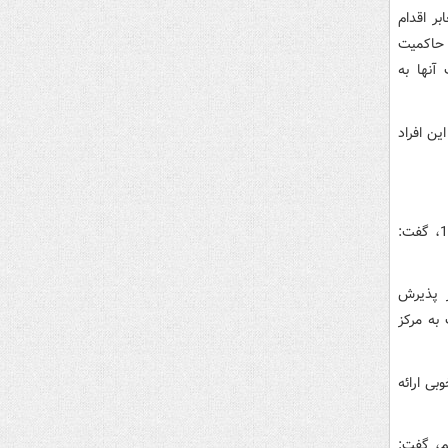
ر اقدام
 حاکمیت
آنها به
خاطرنشان کرد: بالغ بر 60 درصد از این افراد
علی‌اکبر انجمنی شهردار منطقه 15 نیز با اشاره به ظرفیت مددسرای خاوران در منطقه 15، گفت:
دقیقه در این مرکز پذیرش
ب به مرکز
ها خدمات خوبی ارائه
شیم، گفت: