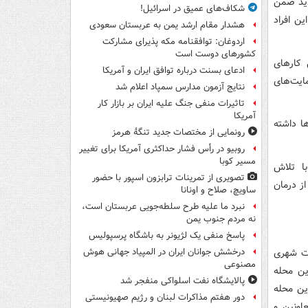
دید ضمن
شکاف‌های عمیق در اسرائیل!
ن افراد
هشدار مقام ارشد یمن به عربستان سعودی
اردوغان: توافقنامه مکه پذیرای مشارکت
کشورهای دوست است
عال کارهای
ادعای بسنت درباره توافق ایران و آمریکا
ایت‌های
نتایج آزمون مدارس سمپاد اعلام شد
تاثیرات منفی جنگ علیه ایران بر بازار کار
آمریکا
ها داشته
رونمایی از مختصات جدید تنگۀ هرمز
روبیو در رأس فشار حداکثری آمریکا برای تغییر
مسیر کوبا
ا تلاش
تصویری از تمرینات ترابزون اسپور با حضور
ز درمان
ساویچ، صلاح و اونانا
نبرد ما علیه طرح سلطه‌جویی عربستان است،
نه مردم جنوب یمن
پاسخ منفی یک لژیونر به باشگاه پرسپولیس
ات شهری
درخشش جوانان ایران در المپیاد جهانی هوش
مصنوعی
ین محله
پالایشگاه نفت اسلواکی منفجر شد
ین محله
دور هفتم مذاکرات لبنان و رژیم صهیونیستی
اونین و