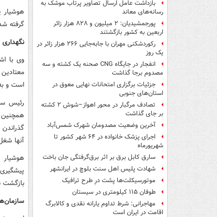
بازداشت عامل ارسال تصاویر پرتاب موشک به
هوشیار پ
رسانه‌های معاند
گرفته شده است، مراکز DIC ساز
پورجمشیدیان: ۲ میلیون و ۸۲۸ هزار زائر
اربعین به کشور بازگشتند
نگهداری 
رکوردشکنی مهران با جابه‌جایی ۲۶۶ هزار زائر در
یک روز
انفجار در جایگاه CNG صحنه یک کشته و سه
معتادین 
مصدوم برجا گذاشت
است و به 
جزئیات برگزاری امتحانات نهایی معوق در
استان‌های جنوبی
رئیس ساز
تصادف مرگبار در محور اهواز–شوش ۲ کشته
بر جای گذاشت
همچنین خ
آخرین وضعیت مصدومان شهرک شمس‌آباد
گذراندن د
اجرای پزشک خانواده در ۶۴ شهر کشور تا
آنها شغل
شهریورماه
سارق کابل برق بر اثر برق‌گرفتگی جان باخت
شهادت پلیس اهل سنت بلوچ در ایرانشهر
موتورسیکلت‌ها پشت درِ طرح ترافیک
بازگشت به
طوفان ۱۱۵ کیلومتری در سیستان
سازمان‌ها
مهاجرانی: شرط تداوم یارانه نقدی و کالابرگ
اقامت در ایران است