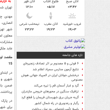
به گزار
اذان صبح
طلوع آفتاب
اذان ظهر
۱۲:۱۰
۰۵:۱۷
۰۳:۴۲
تهران شب گ
مهدی چمر
انصاری، ا
غروب خورشید
اذان مغرب
نیمه‌شب شرعی
شهر تهرا
۲۳:۲۲
۱۹:۲۳
۱۹:۰۳
معاون ام
مشارکت‌ه
عابد ملکی شهردار منطقه 12 و عل
تازه های جامعه
15
۶ فوتی و ۵ مصدوم بر اثر تصادف زنجیره‌ای
نتایج آزمون مدارس سمپاد اعلام شد
در ابتدای
درخشش جوانان ایران در المپیاد جهانی هوش
شهری و ج
مصنوعی
ضمن بازد
گرد و غبار آسمان قم را تیره می‌کند
پرداختند.
ترافیک سنگین در محورهای خروجی مازندران
گربه جریان برق شهرستان فریمان را قطع کرد
در پارک 
رگبار و رعدوبرق در راه شمال کشور
برای شهر
پاسخ تأمین‌اجتماعی به زمان پرداخت