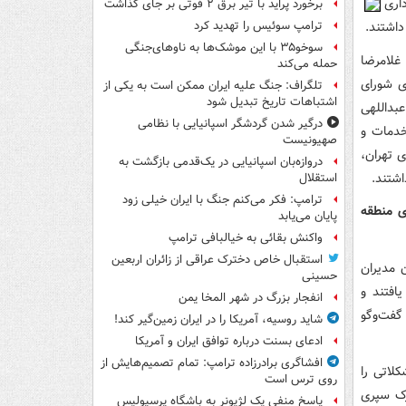
اری
برخورد پراید با تیر برق ۲ فوتی بر جای گذاشت
ترامپ سوئیس را تهدید کرد
سوخو۳۵ با این موشک‌ها به ناوهای‌جنگی
غلامرضا
حمله می‌کند
ای شورای
تلگراف: جنگ علیه ایران ممکن است به یکی از
اشتباهات تاریخ تبدیل شود
بداللهی
درگیر شدن گردشگر اسپانیایی با نظامی
خدمات و
صهیونیست
 تهران،
دروازه‌بان اسپانیایی در یک‌قدمی بازگشت به
استقلال
ترامپ: فکر می‌کنم جنگ با ایران خیلی زود
-مقصد سوم:مددسرای منطقه
پایان می‌یابد
واکنش بقائی به خیالبافی ترامپ
استقبال خاص دخترک عراقی از زائران اربعین
ن مدیران
حسینی
افتند و
انفجار بزرگ در شهر المخا یمن
گفت‌وگو
شاید روسیه، آمریکا را در ایران زمین‌گیر کند!
ادعای بسنت درباره توافق ایران و آمریکا
افشاگری برادرزاده ترامپ: تمام تصمیم‌هایش از
لاتی را
روی ترس است
رک سپری
پاسخ منفی یک لژیونر به باشگاه پرسپولیس