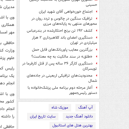
حسینی
مدیران شه
اجتماع خون‌خواهی آقای شهید ایران
وی با اش
ترافیک سنگین در چالوس و تردد روان در
محورهای منتهی به پایانه‌های مرزی
کشف ۱۹۲ تن برنج احتکارشده در بندرعباس
مهر امسا
دستگیری اعضای باند کلاهبرداری ۲ هزار
حافظی با
میلیاردی در تهران
بزرگترین معایب پاوربانک‌های قابل حمل
وزارت کشو
«طلق» در سند مالکیت به چه معناست؟
علوم پزش
دستگیری کارگر ۳۶ ساله پس از قتل کارفرما در
رئیس کمی
تویسرکان
یک برنام
محدودیت‌های ترافیکی اربعینی در جاده‌های
شمال‌
انجام ده
آغاز مرحله دوم برنامه ملی پزشک‌خانواده با
دستور رئیس‌جمهور
وی با اش
کشور محس
آپ آهنگ
موزیک شاه
انجام دا
را داشته 
دانلود آهنگ جدید
سایت تاریخ ایران
بهترین هتل های استانبول