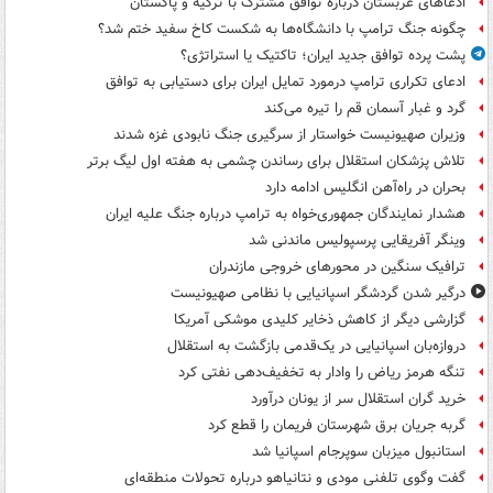
ادعاهای عربستان درباره توافق مشترک با ترکیه و پاکستان
چگونه جنگ ترامپ با دانشگاه‌ها به شکست کاخ سفید ختم شد؟
پشت پرده توافق جدید ایران؛ تاکتیک یا استراتژی؟
ادعای تکراری ترامپ درمورد تمایل ایران برای دستیابی به توافق
گرد و غبار آسمان قم را تیره می‌کند
وزیران صهیونیست خواستار از سرگیری جنگ نابودی غزه شدند
تلاش پزشکان استقلال برای رساندن چشمی به هفته اول لیگ برتر
بحران در راه‌آهن انگلیس ادامه دارد
هشدار نمایندگان جمهوری‌خواه به ترامپ درباره جنگ علیه ایران
وینگر آفریقایی پرسپولیس ماندنی شد
ترافیک سنگین در محورهای خروجی مازندران
درگیر شدن گردشگر اسپانیایی با نظامی صهیونیست
گزارشی دیگر از کاهش ذخایر کلیدی موشکی آمریکا
دروازه‌بان اسپانیایی در یک‌قدمی بازگشت به استقلال
تنگه هرمز ریاض را وادار به تخفیف‌دهی نفتی کرد
خرید گران استقلال سر از یونان درآورد
گربه جریان برق شهرستان فریمان را قطع کرد
استانبول میزبان سوپرجام اسپانیا شد
گفت وگوی تلفنی مودی و نتانیاهو درباره تحولات منطقه‌ای