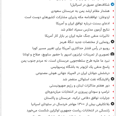
شکاف‌های عمیق در اسرائیل!
هشدار مقام ارشد یمن به عربستان سعودی
اردوغان: توافقنامه مکه پذیرای مشارکت کشورهای دوست است
ادعای بسنت درباره توافق ایران و آمریکا
نتایج آزمون مدارس سمپاد اعلام شد
تاثیرات منفی جنگ علیه ایران بر بازار کار آمریکا
رونمایی از مختصات جدید تنگۀ هرمز
روبیو در رأس فشار حداکثری آمریکا برای تغییر مسیر کوبا
تصویری از تمرینات ترابزون اسپور با حضور ساویچ، صلاح و اونانا
نبرد ما علیه طرح سلطه‌جویی عربستان است، نه مردم جنوب یمن
پاسخ منفی یک لژیونر به باشگاه پرسپولیس
درخشش جوانان ایران در المپیاد جهانی هوش مصنوعی
پالایشگاه نفت اسلواکی منفجر شد
دور هفتم مذاکرات لبنان و رژیم صهیونیستی
ترامپ و سودای پیروزی در انتخابات میان‌دوره‌ای
جزئیات توافق دفاعی ترکیه، عربستان و پاکستان
بلاتکلیفی بیش از ۱۳۰۰ مهاجر خردسال در سئوتای اسپانیا
زلنسکی در انتخابات ریاست جمهوری اوکراین شکست می‌خورد