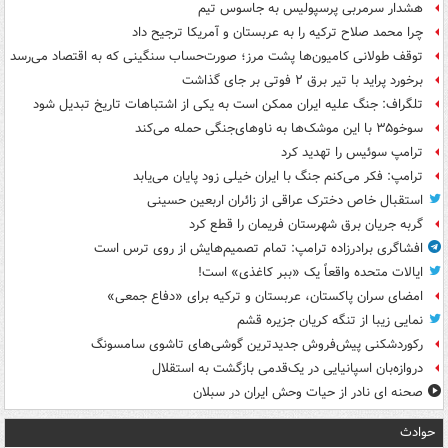
هشدار سرمربی پرسپولیس به جاسوس تیم
چرا محمد صلاح ترکیه را به عربستان و آمریکا ترجیح داد
توقف طولانی کامیون‌ها پشت مرز؛ صورت‌حساب سنگینی که به اقتصاد می‌رسد
برخورد پراید با تیر برق ۲ فوتی بر جای گذاشت
تلگراف: جنگ علیه ایران ممکن است به یکی از اشتباهات تاریخ تبدیل شود
سوخو۳۵ با این موشک‌ها به ناوهای‌جنگی حمله می‌کند
ترامپ سوئیس را تهدید کرد
ترامپ: فکر می‌کنم جنگ با ایران خیلی زود پایان می‌یابد
استقبال خاص دخترک عراقی از زائران اربعین حسینی
گربه جریان برق شهرستان فریمان را قطع کرد
افشاگری برادرزاده ترامپ: تمام تصمیم‌هایش از روی ترس است
ایالات متحده واقعاً یک «ببر کاغذی» است!
امضای سران پاکستان، عربستان و ترکیه برای «دفاع جمعی»
نمایی زیبا از تنگه کریان جزیره قشم
رکوردشکنی پیش‌فروش جدیدترین گوشی‌های تاشوی سامسونگ
دروازه‌بان اسپانیایی در یک‌قدمی بازگشت به استقلال
صحنه ای نادر از حیات وحش ایران در سبلان
حوادث