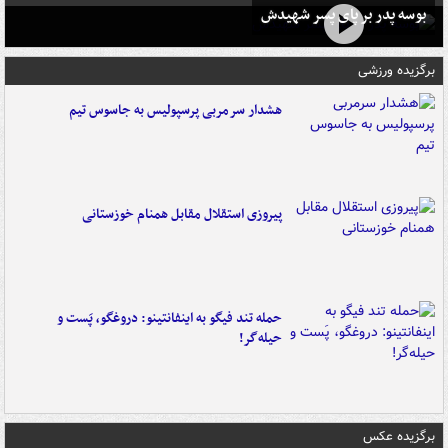
بوسه‌ پدر بر پای پسر شهیدش
برگزیده ورزشی
هشدار سرمربی پرسپولیس به جاسوس تیم
پیروزی استقلال مقابل همنام خوزستانی
حمله تند فیگو به اینفانتینو: دروغگو، پَست‌ و
حیله‌گر!
برگزیده عکس