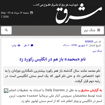
جمعه ۱۶ مرداد ۱۴۰۵ -
Aug
7 2026
جنگ نرم
کد خبر
459859
تاریخ انتشار:
۷ شهریور ۱۳۹۴ - ۰۹:۰۰
۲ نظر
چاپ
جنگ نرم
نام «محمد» باز هم در انگلیس رکورد زد
نام محمد مانند سال گذشته باز هم رکورد بیشترین نامگذاری نوزادان را به
خود اختصاص داد و حتی نام الیور که یک اسم سنتی انگلیسی است در
رتبه دوم قرار گرفت.
به گزارش مشرق
و به نقل از Daily Express با استناد به تحقیقات انجام
شده توسط متخصصان سرویس آمار ملی بریتانیا «محمد» محبوب ترین
اسم در انگلیس و ویلز اعلام شد که از اسم سنتی اولیور جلو زد.