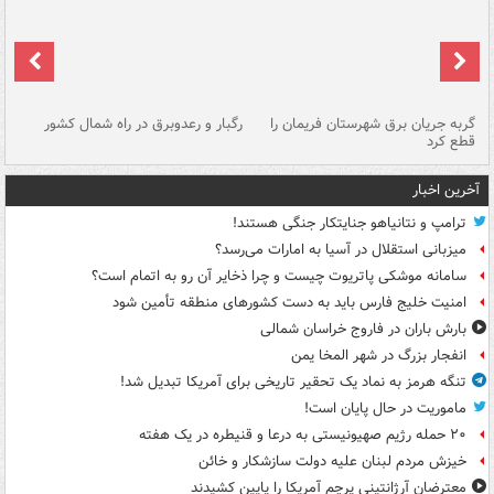
گربه جریان برق شهرستان فریمان را
رگبار و رعدوبرق در راه شمال کشور
قطع کرد
گذ
آخرین اخبار
ترامپ و نتانیاهو جنایتکار جنگی هستند!
میزبانی استقلال در آسیا به امارات می‌رسد؟
سامانه موشکی پاتریوت چیست و چرا ذخایر آن رو به اتمام است؟
امنیت خلیج فارس باید به دست کشورهای منطقه تأمین شود
بارش باران در فاروج خراسان شمالی
انفجار بزرگ در شهر المخا یمن
تنگه هرمز به نماد یک تحقیر تاریخی برای آمریکا تبدیل شد!
ماموریت در حال پایان است!
۲۰ حمله رژیم صهیونیستی به درعا و قنیطره در یک هفته
خیزش مردم لبنان علیه دولت سازشکار و خائن
معترضان آرژانتینی پرچم آمریکا را پایین کشیدند