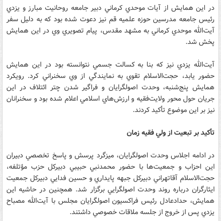
در اين همايش از آيات موحدي كرماني دبير جامعه روحانيت مبارز و يزدي
رئيس جامعه مدرسين حوزه علميه قم نيز دعوت شده بود كه به دليل سفر
آيت‌الله موحدي كرماني به مشهد مقدس، پيام تصويري وي در اين همايش
پخش شد.
آيت‌الله يزدي نيز كه بنا به كسالت جسمي نتوانسته بود در اين همايش
حضور يابد، حجت‌الاسلام تقوي به نمايندگي از وي سخنراني كرد. رويكرد
همايش پنج‌شنبه، ‌وحدت اصولگرايان و فراگير شدن چتر ائتلاف در اين
جريان حول محور ولايت‌فقيه و ارزش‌هاي اسلامي اعلام شده بود و سخنرانان
نيز بر اين موضوع تأكيد كردند.
تأكيد بر تبعيت از ولي فقيه زمان
در ادامه اجلاس وحدت اصولگرايان، ميزگرد پرسش و پاسخ تخصصي دبيران
اين احزاب و جمعيت‌ها با حضور محمدنبي حبيبي دبيركل حزب مؤتلفه،
‌حجت‌الاسلام آقاتهراني دبيركل جبهه پايداري و حسين فدايي دبيركل جمعيت
ايثارگران درباره روند وحدت اصولگرايي برگزار شد. همچنين در حاشيه اين
همايش، حدادعادل رئيس فراكسيون اصولگرايان مجلس با آيت‌الله مصباح
يزدي پس از خروج از جلسه ملاقات خصوصي داشتند.