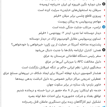
جان دوباره نگین فیروزه ای ایران «دریاچه ارومیه»
سرطان به استخوان‌های «بایدن» سرایت کرده است
پیروزی قاطع چلسی برابر میلان +فیلم
مهاجم پرسپولیس به پیکان پیوست
ترامپ، مرتکب جنایت جنگی شده است
دیدار دوستانه اما جدی؛ اینتر ۲- یوونتوس ۱ +فیلم
تساوی پرسپولیس مقابل الومینیوم اراک در دیدار دوستانه
پشت‌پرده مداخله آمریکا در حمایت از یِن ژاپن؛ خیرخواهی یا خودخواهی؟
همتی: کنترل ترازنامه بانک‌ها با جدیت دنبال می‌شود
سفر رئیس دستگاه اطلاعاتی عربستان به عراق
دلیل مخالفت AFC با میزبانی آبی‌ها در عراق
سخنگوی ارتش: نظم ایرانی حاکم بر تنگه غیرقابل بازگشت است
هشدار الموسوی درباره توطئه آمریکا برای ایجاد شکاف در نیروهای مسلح عراق
تعطیلی تدریجی مراکز دیالیز خصوصی به دلیل انباشت بدهی بیمه‌ها
خاویر باردم؛ یک ستاره در برابر سکوت جهان
خدمه ناو لینکلن: پس از ۸ ماه حضور در دریا خسته و درمانده‌ شدیم
توافق بغداد و شرکت «شورون» برای احداث خط لوله بصره
تشکیل تیم کارآگاهان زبده برای دستگیری عاملان قتل رجب‌زاده