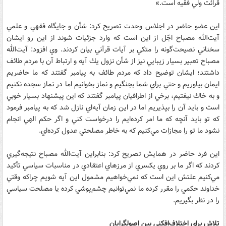
قرائت ولي فقيه است.»
اين عضو حاضر در اجلاس وحدت تصريح كرد: شأن و جايگاه فقهي و علمي
آيت‌الله مصباح اجّل از اين است كه وارد جزئيات شوند از اين رو ايشان
سخناني نصيحت‌گونه را متكي بر آيات قرآني بيان كردند. وي افزود: آيت‌الله
مصباح تعبير بسيار زيبايي نيز از شأن نزول يك آيه و ارتباط آن با مردم طائف
داشتند؛ ايشان توضيح داد كه مردم طائف به پيامبر گفتند كه ما حاضريم
ايمان بياوريم و حتي براي شما بجنگيم و نماز بخوانيم اما در نماز سجده نكنيم
و به خاك نيفتيم، برخي از اطرافيان پيامبر گفتند كه اين پيشنهاد بسيار خوبي
است و بايد آن را بپذيريم اما در اين زمان آيه‌اي نازل شد كه به پيامبر فرمود
كه تو بايد آنچه كه ما امر كرده‌ايم را درخواست كني و اگر حكم الهي انجام
نشود ما تو را مجازات مي‌كنيم كه به خاطر مصلحتي عدول كرده‌اي.
اين فرد حاضر در همايش تصريح كرد: بنابراين آيت‌الله مصباح نتيجه‌گيري
كردند كه اگر ما بر روي يكسري از مرزهاي اعتقادي در مناسبات سياسي تأكيد
مي‌كنيم علتش اين است كه نمي‌خواهيم مشمول اين آيه شويم چراكه وقتي
خداوند حكمي را مقرر كرده ما نمي‌توانيم چشم‌پوشي كرده يا مصلحت سياسي
را در نظر بگيريم.
تلاش براي اختلاف‌افكني بين اصولگرايان