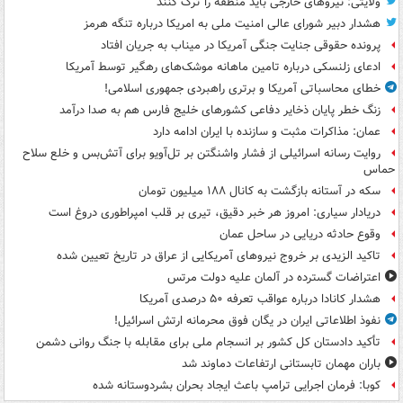
ولایتی: نیروهای خارجی باید منطقه را ترک کنند
هشدار دبیر شورای عالی امنیت ملی به امریکا درباره تنگه هرمز
پرونده حقوقی جنایت جنگی آمریکا در میناب به جریان افتاد
ادعای زلنسکی درباره تامین ماهانه موشک‌های رهگیر توسط آمریکا
خطای محاسباتی آمریکا و برتری راهبردی جمهوری اسلامی!
زنگ خطر پایان ذخایر دفاعی کشورهای خلیج فارس هم به صدا درآمد
عمان: مذاکرات مثبت و سازنده با ایران ادامه دارد
روایت رسانه اسرائیلی از فشار واشنگتن بر تل‌آویو برای آتش‌بس و خلع سلاح
حماس
سکه در آستانه بازگشت به کانال ۱۸۸ میلیون تومان
دریادار سیاری: امروز هر خبر دقیق، تیری بر قلب امپراطوری دروغ است
وقوع حادثه دریایی در ساحل عمان
تاکید الزیدی بر خروج نیروهای آمریکایی از عراق در تاریخ تعیین شده
اعتراضات گسترده در آلمان علیه دولت مرتس
هشدار کانادا درباره عواقب تعرفه ۵۰ درصدی آمریکا
نفوذ اطلاعاتی ایران در یگان فوق محرمانه ارتش اسرائیل!
تأکید دادستان کل کشور بر انسجام ملی برای مقابله با جنگ روانی دشمن
باران مهمان تابستانی ارتفاعات دماوند شد
کوبا: فرمان اجرایی ترامپ باعث ایجاد بحران بشردوستانه شده