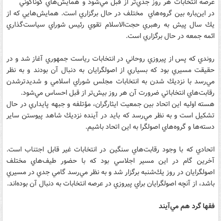
عرصه انتخابات هر روز جدي‌تر از قبل مي‌شود و همايش‌هاي گوناگوني
در اين‌باره بين گروه‌‌هاي مختلف در حال برگزاري است. همايش‌هايي كه از
يك سال پيش به رهبري حجت‌الاسلام تقوي رئيس شوراي سياست‌گذاري
ائمه جمعه در حال برگزاري است.
روندي كه پس از پيروزي روحاني در انتخابات رياست جمهوري آغاز شد و در
حقيقت مسيري بود كه بسياري از اصولگرايان به دنبال آن بودند و به نظر
مي‌رسد با نزديك شدن به انتخابات مجلس شوراي اسلامي و شديدترشدن
رقابت‌هاي انتخاباتي ضرورت آن هر روز بيش‌تر از قبل احساس مي‌شود.
هسته اوليه اين اتحاد بين جمعيت ايثارگران، مؤتلفه و جبهه پايداري در حال
تشكيل است و به نظر مي‌رسد كه بايد در آينده نزديك شاهد پيوستن ساير
دسته‌ها و گروه‌هاي اصولگرا به اين اتحاد باشيم.
اتحادي كه با وجود رقابت‌هاي سنگين در انتخابات غير قابل اجتناب است.
آخرين گام در اين مسير اجلاسي بود كه با حضور طيف‌هاي مختلف
اصولگرايان در روز يك‌شنبه برگزار شد و به نظر مي‌رسد گامي جدي در مسيري
باشد، از آنچه اصولگرايان براي پيروزي در عرصه انتخابات به دنبال آن بوده‌اند.
فقها گرد هم مي‌آيند