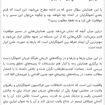
با اين همايش سؤال جدي كه در ادامه مطرح مي‌شود، اين است كه قدم
بعدي اصولگرايان در اتحاد چه خواهد بود و چگونه مي‌توان اين مسير را با
موفقيت طي كرد و به نقطه مطلوب رسيد؟
دراين ميان آنچه كه نشان مي‌دهد چنين همايش‌هايي در مسير موفقيت
قدم برمي‌دارد، نگراني‌ها‌يي كه از اين مسئله در جبهه مقابل ابراز مي‌شود و
مهم‌ترين آن ايجاد تفرقه بين اصولگرايان است كه بارها به صورت علني ابراز
شده است.
در اين ميان بارها و بارها و در بزنگاه‌هاي تاريخي هرگاه جريان اصولگرا دست
به برگزاري همايش زده يا كنار هم نشسته‌اند تا زمينه‌هاي تحقق وحدت را
بررسي كنند، جماعت تجديدنظرطلب نگران شده و تلاش داشته تا با انتشار
مطالب متعدد در رسانه‌هاي زنجيره‌اي خود چنين اقدامي را غير‌ممكن القا كند.
واقعيت اين است كه «‌تشديد اختلافات بين فراكسيون اصولگرايان و رهروان
ولايت در مجلس نهم» يكي از ترفندهاي جريان دوم خرداد براي به چالش
كشيدن رقيب و نزديك شدن به قدرت رسمي است؛ تلاش دارد آن را به
گسلي غيرقابل ترميم در جناح رقيب تبديل كند و آن را به عنوان ابزاري براي