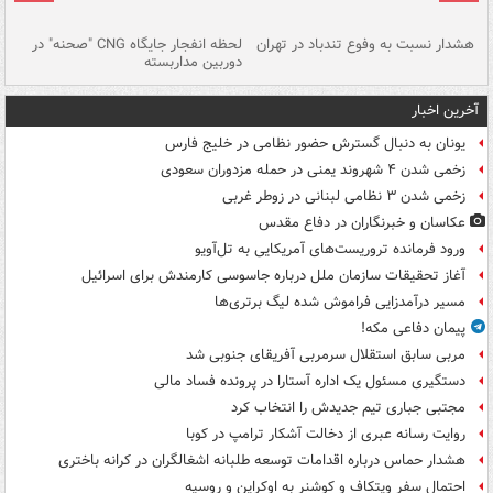
ای
هشدار نسبت به وفوع تندباد در تهران
لحظه انفجار جایگاه CNG "صحنه" در
دس
دوربین مداربسته
ات
آخرین اخبار
یونان به دنبال گسترش حضور نظامی در خلیج فارس
زخمی شدن ۴ شهروند یمنی در حمله مزدوران سعودی
زخمی شدن ۳ نظامی لبنانی در زوطر غربی
عکاسان و خبرنگاران در دفاع مقدس
ورود فرمانده تروریست‌های آمریکایی به تل‌آویو
آغاز تحقیقات سازمان ملل درباره جاسوسی کارمندش برای اسرائیل
مسیر درآمدزایی فراموش شده لیگ برتری‌ها
پیمان دفاعی مکه!
مربی سابق استقلال سرمربی آفریقای جنوبی شد
دستگیری مسئول یک اداره آستارا در پرونده فساد مالی
مجتبی جباری تیم جدیدش را انتخاب کرد
روایت رسانه عبری از دخالت آشکار ترامپ در کوبا
هشدار حماس درباره اقدامات توسعه طلبانه اشغالگران در کرانه باختری
احتمال سفر ویتکاف و کوشنر به اوکراین و روسیه