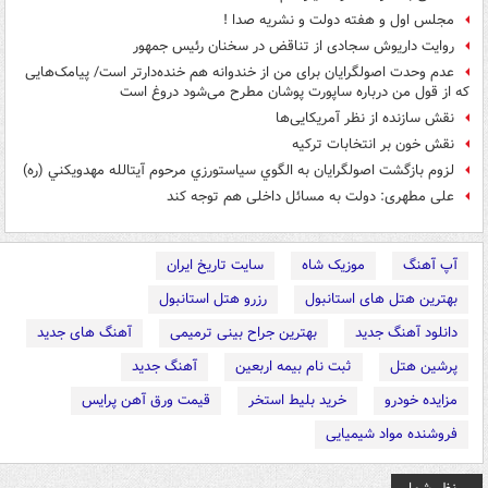
مجلس اول و هفته دولت و نشريه صدا !
روایت داریوش سجادی از تناقض در سخنان رئیس جمهور
عدم وحدت اصولگرایان برای من از خندوانه هم خنده‌دارتر است/ پیامک‌هایی
که از قول من درباره ساپورت پوشان مطرح می‌شود دروغ است
نقش سازنده از نظر آمریکایی‌ها
نقش خون بر انتخابات ترکیه
لزوم بازگشت اصولگرايان به الگوي سياست‎ورزي مرحوم آيت‎الله مهدوي‎کني (ره)
علی مطهری: دولت به مسائل داخلی هم توجه کند
آپ آهنگ
موزیک شاه
سایت تاریخ ایران
بهترین هتل های استانبول
رزرو هتل استانبول
دانلود آهنگ جدید
بهترین جراح بینی ترمیمی
آهنگ های جدید
پرشین هتل
ثبت نام بیمه اربعین
آهنگ جدید
مزایده خودرو
خرید بلیط استخر
قیمت ورق آهن پرایس
فروشنده مواد شیمیایی