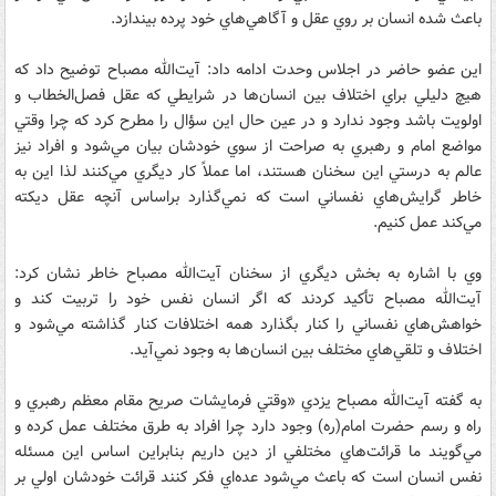
باعث شده انسان بر روي عقل و آگاهي‌هاي خود پرده بيندازد.
اين عضو حاضر در اجلاس وحدت ادامه داد: آيت‌الله مصباح توضيح داد كه
هيچ دليلي براي اختلاف بين انسان‌ها در شرايطي كه عقل فصل‌الخطاب و
اولويت باشد وجود ندارد و در عين حال اين سؤال را مطرح كرد كه چرا وقتي
مواضع امام و رهبري به صراحت از سوي خودشان بيان مي‌شود و افراد نيز
عالم به درستي اين سخنان هستند، اما عملاً كار ديگري مي‌كنند لذا اين به
خاطر گرايش‌هاي نفساني است كه نمي‌گذارد براساس آنچه عقل ديكته
مي‌كند عمل كنيم.
وي با اشاره به بخش ديگري از سخنان آيت‌الله مصباح خاطر نشان كرد:
آيت‌الله مصباح تأكيد كردند كه اگر انسان نفس خود را تربيت كند و
خواهش‌هاي نفساني را كنار بگذارد همه اختلافات كنار گذاشته مي‌شود و
اختلاف و تلقي‌هاي مختلف بين انسان‌ها به وجود نمي‌آيد.
به گفته آيت‌الله مصباح يزدي «وقتي فرمايشات صريح مقام معظم رهبري و
راه و رسم حضرت امام(ره) وجود دارد چرا افراد به طرق مختلف عمل كرده و
مي‌گويند ما قرائت‌هاي مختلفي از دين داريم بنابراين اساس اين مسئله
نفس انسان است كه باعث مي‌شود عده‌اي فكر كنند قرائت خودشان اولي بر