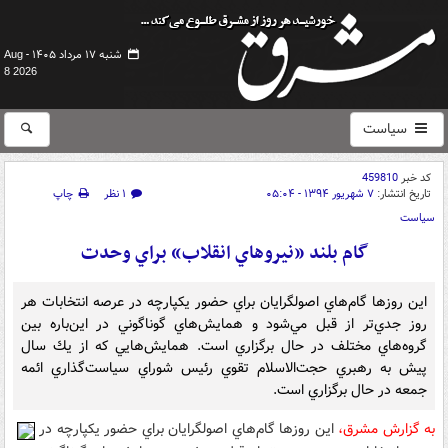
شنبه ۱۷ مرداد ۱۴۰۵ -
Aug
8 2026
سیاست
کد خبر
459810
تاریخ انتشار:
۷ شهریور ۱۳۹۴ - ۰۵:۰۴
۱ نظر
چاپ
سیاست
گام بلند «نيروهاي انقلاب» براي وحدت
اين روزها گام‌هاي اصولگرايان براي حضور يكپارچه در عرصه انتخابات هر
روز جدي‌تر از قبل مي‌شود و همايش‌هاي گوناگوني در اين‌باره بين
گروه‌‌هاي مختلف در حال برگزاري است. همايش‌هايي كه از يك سال
پيش به رهبري حجت‌الاسلام تقوي رئيس شوراي سياست‌گذاري ائمه
جمعه در حال برگزاري است.
به گزارش مشرق،
اين روزها گام‌هاي اصولگرايان براي حضور يكپارچه در