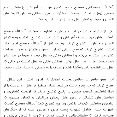
آيت‌الله محمدتقي مصباح يزدي رئيس مؤسسه آموزشي پژوهشي امام
خميني (ره) در اجلاس وحدت اصولگرايان، طي سخناني به بيان تفاوت‌هاي
انسان و حيوان و نقش عقل و غرايز در انسان پرداخت.
يكي از اعضاي حاضر در اين همايش با اشاره به سخنان آيت‌الله مصباح
گفت: ايشان درباره هدف آفرينش و نقش انسان توضيح دادند و وجه تمايز
انسان و حيوان را تشريح كردند. وي به نقل از آيت‌الله مصباح ادامه داد:
ايشان تشريح كردند كه به چه علتي انسان از حيوان متمايز بوده و از هدايت
تشريعي استفاده مي‌كند و اعمالش متكي به عقل بوده و صرفاً در بند غرايز
خود نيست اما در عين حال برخي افعالش متكي به عقل نيست در حالي كه
عقل علي‌القاعده بايد راه‌گشا باشد و هدف را به درستي به انسان نشان دهد.
اين عضو حاضر در اجلاس وحدت اصولگرايان افزود: ايشان اين سؤال را
مطرح كردند كه چه چيزي باعث مي‌شود انسان منطبق بر عقل راه درست را از
خطا تشخيص ندهد، سپس در پاسخ توضيح دادند كه اولويت كشش‌ها و
خواهش‌هاي نفساني بر روي عقل پرده‌اي مي‌اندازد و انسان مسيري كه
پيامبران مشخص كرده‌اند را نمي‌رود. وي تصريح كرد: آيت‌الله مصباح گفت‌كه
شهوات انسان شامل شهوات پست مادي و غريزي است كه از جنگ‌هاي
قبيله‌اي گرفته تا سلطنت‌طلبي و كسب قدرت و ثروت را شامل مي‌شود و