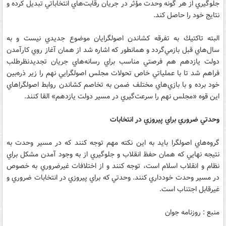
جلوگيري از هر گونه وحدت مؤثر در جريان رقابت‌هاي انتخاباتي تبديل كرده و
نتايج خود را حاصل كند.
البته تاكتيك به تفرقه كشاندن اصولگرايان موضوع جديدي نيست و به
سال‌هاي قبل باز‌مي‌گردد و همانطور كه اشاره شد از همان آغاز روي كارآمدن
دولت يازدهم هم فرصتي مناسب براي رسانه‌هاي جريان تجديدنظرطلب
فراهم شد تا با عملياتي خاص تحولات مجلس اصولگرايي نهم را زير ذره‌بين
خود برده و با بازي‌هاي مختلف ضمن به تخاصم كشاندن روابط اصولگراهاي
اين قوه «مجلس نهم را سرعت‌گيري در مسير دولت يازدهم» القا كنند.
وحدتي ضروري براي پيروزي در انتخابات
گروه‌هاي اصولگرا بايد به اين نكته مهم توجه كنند كه در مسير وحدت به
نتيجه نهايي كه همان حفظ انقلاب و جلوگيري از به وجود آمدن مشكل براي
نظام و انقلاب اسلام است، توجه كنند و از اختلافات غيرضروري به خصوص
در مسير وحدت خودداري كنند. وحدتي كه براي پيروزي در انتخابات ضروري و
غيرقابل اجتناب است.
منبع : روزنامه جوان