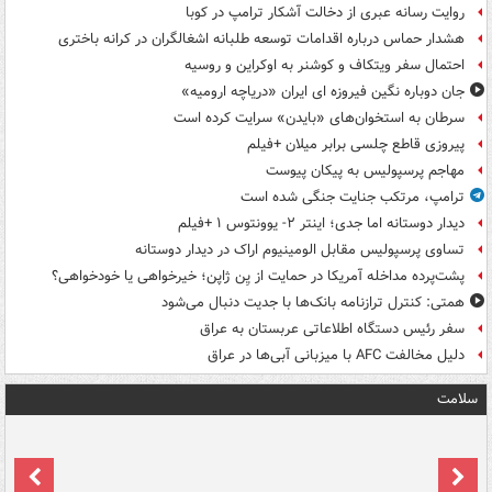
روایت رسانه عبری از دخالت آشکار ترامپ در کوبا
هشدار حماس درباره اقدامات توسعه طلبانه اشغالگران در کرانه باختری
احتمال سفر ویتکاف و کوشنر به اوکراین و روسیه
جان دوباره نگین فیروزه ای ایران «دریاچه ارومیه»
سرطان به استخوان‌های «بایدن» سرایت کرده است
پیروزی قاطع چلسی برابر میلان +فیلم
مهاجم پرسپولیس به پیکان پیوست
ترامپ، مرتکب جنایت جنگی شده است
دیدار دوستانه اما جدی؛ اینتر ۲- یوونتوس ۱ +فیلم
تساوی پرسپولیس مقابل الومینیوم اراک در دیدار دوستانه
پشت‌پرده مداخله آمریکا در حمایت از یِن ژاپن؛ خیرخواهی یا خودخواهی؟
همتی: کنترل ترازنامه بانک‌ها با جدیت دنبال می‌شود
سفر رئیس دستگاه اطلاعاتی عربستان به عراق
دلیل مخالفت AFC با میزبانی آبی‌ها در عراق
سلامت