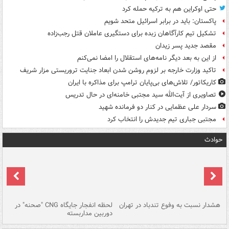
حتی اوکراین هم به ترکیه حمله کرد
پاکستان: باید در برابر اسرائیل متحد شویم
تشکیل تیم کارآگاهان زبده برای دستگیری عاملان قتل رجب‌زاده
مقصد جدید پسر زیدان
از این به بعد دیگر نامه‌های استقلال را امضا نمی‌کنم
تاکید وزارت خارجه بر لزوم روشن شدن ابعاد جنایت تروریستی مزار شریف
کاریکاتور/ تلاش‌های بی‌پایان ترامپ برای مذاکره با ایران
تصاویری از آیت‌الله سید مجتبی خامنه‌ای در حال تدریس
سردار علی عظمایی در کنار دو فرمانده شهید
مجتبی جباری تیم جدیدش را انتخاب کرد
حوادث
ای
هشدار نسبت به وفوع تندباد در تهران
لحظه انفجار جایگاه CNG "صحنه" در
دس
دوربین مداربسته
ات