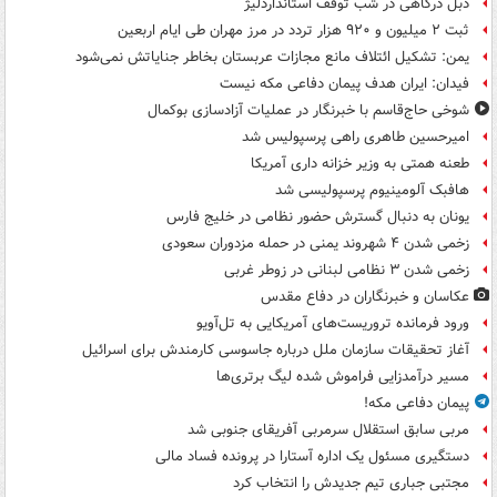
دبل درگاهی در شب توقف استانداردلیژ
ثبت ۲ میلیون و ۹۲۰ هزار تردد در مرز مهران طی ایام اربعین
یمن: تشکیل ائتلاف مانع مجازات عربستان بخاطر جنایاتش نمی‌شود
فیدان: ایران هدف پیمان دفاعی مکه نیست
شوخی حاج‌قاسم با خبرنگار در عملیات آزادسازی بوکمال
امیرحسین طاهری راهی پرسپولیس شد
طعنه همتی به وزیر خزانه داری آمریکا
هافبک آلومینیوم پرسپولیسی شد
یونان به دنبال گسترش حضور نظامی در خلیج فارس
زخمی شدن ۴ شهروند یمنی در حمله مزدوران سعودی
زخمی شدن ۳ نظامی لبنانی در زوطر غربی
عکاسان و خبرنگاران در دفاع مقدس
ورود فرمانده تروریست‌های آمریکایی به تل‌آویو
آغاز تحقیقات سازمان ملل درباره جاسوسی کارمندش برای اسرائیل
مسیر درآمدزایی فراموش شده لیگ برتری‌ها
پیمان دفاعی مکه!
مربی سابق استقلال سرمربی آفریقای جنوبی شد
دستگیری مسئول یک اداره آستارا در پرونده فساد مالی
مجتبی جباری تیم جدیدش را انتخاب کرد