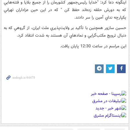
اينگونه دعا کرد: "خدايا رئيس‌جمهور کشورمان را از جميع بلايا و فتنه‌هايي
که به دورش حلقه زده‌اند حفظ کن " که در اين حين عزاداران تهراني
يکپارچه نداي آمين را سر دادند.
حسين سازور همچنين با تأکيد بر ولايت‌پذيري ملت ايران، از گروهي که به
دنبال ترويج مکتب‌گرايي و نمادهاي آن هستند به شدت انتقاد کرد.
اين مراسم در ساعت 12:30 پايان يافت.