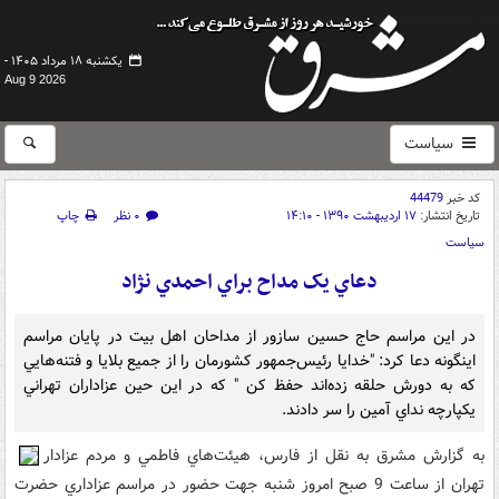
یکشنبه ۱۸ مرداد ۱۴۰۵ -
Aug 9 2026
سیاست
کد خبر
44479
تاریخ انتشار:
۱۷ اردیبهشت ۱۳۹۰ - ۱۴:۱۰
۰ نظر
چاپ
سیاست
دعاي يک مداح براي احمدي نژاد
در اين مراسم حاج حسين سازور از مداحان اهل بيت در پايان مراسم
اينگونه دعا کرد: "خدايا رئيس‌جمهور کشورمان را از جميع بلايا و فتنه‌هايي
که به دورش حلقه زده‌اند حفظ کن " که در اين حين عزاداران تهراني
يکپارچه نداي آمين را سر دادند.
به گزارش مشرق به نقل از فارس، هيئت‌هاي فاطمي و مردم عزادار
تهران از ساعت 9 صبح امروز شنبه جهت حضور در مراسم عزاداري حضرت