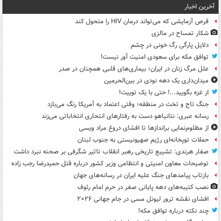
آخرین اخبار
قرص آزمایشی که می‌تواند درمان HIV را متحول کند
شکار تمساح در مالزی
دلایل پارگی رگ خونی در چشم
توافق مکه برای سعودی امنیت آور نیست!
علل مرگ زنان در ایران؛ بیماری‌های قلبی همچنان در صدر
میدان‌داری یک دهه نودی در بین‌الحرمین
از غزه بگویید...! حتی با یک توییت!
جنگ تاج و تخت در منطقه؛ وقتی اعتماد به آمریکا رنگ می‌بازد
رسانه عبری: نتانیاهو دست به رفتارهای انتحاری انتخاباتی می‌زند
از مظلوم‌نمایی براندازها تا افشای دروغ مراد ویسی
حملات توپخانه‌ای رژیم صهیونیستی به جنوب لبنان
صفار هرندی: تشییع تاریخی رهبر انقلاب تاثیر شگرفی بر صحنه نبرد داشت
توضیحات معاون امنیتی و انتظامی وزیر کشور درباره قتل حمیدرضا رجب زاده
بازتاب پیامدهای جنگ علیه ایران در رسانه‌های جهان
نصب کتیبه‌های دهه پایانی صفر در حرم امام رئوف
افشای نقشه ترور لیونل مسی در جام جهانی ۲۰۲۶
چند نکته درباره توافق مکه!