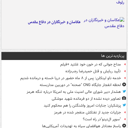
عکاسان و خبرنگاران در دفاع مقدس
پربازدیدترین ها
مداح جوانی که در خون خود غلتید +فیلم
تأیید ربایش و قتل حمیدرضا رجب‌زاده
خدمه ناو لینکلن: پس از ۸ ماه حضور در دریا خسته و درمانده‌ شدیم
لحظه انفجار جایگاه CNG "صحنه" در دوربین مداربسته
هشدار دبیر شورای عالی امنیت ملی به امریکا درباره تنگه هرمز
تصاویر دیده‌ نشده از دو فرمانده شهید موشکی
پزشکیان: جنایات امروز واشنگتن را هم محکوم کنید
جزئیات جدید از نفتکش منفجر شده در هرمز
"سوپر ال‌نینو"در راه است؟
پاسخ معنادار هوافضای سپاه به تهدیدات آمریکایی‌ها