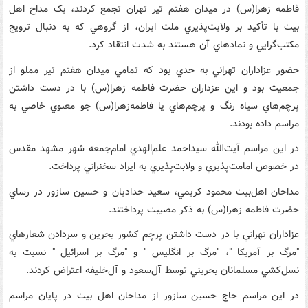
فاطمه زهرا(س) در ميدان هفتم تير تهران تجمع کردند، يک مداح اهل
بيت با تأکيد بر ولايت‌پذيري ملت ايران، از گروهي که به دنبال ترويج
مکتب‌گرايي و نمادهاي آن هستند به شدت انتقاد کرد.
حضور عزاداران تهراني به حدي بود که تمامي ميدان هفتم تير مملو از
جمعيت بود و اين عزداران حضرت فاطمه زهرا(س) با در دست داشتن
پرچم‌هاي سياه رنگ و پرچم‌هاي يا فاطمه‌زهرا(س) جو معنوي خاصي به
مراسم داده بودند.
در اين مراسم آيت‌‌الله سيداحمد علم‌الهدي امام‌جمعه شهر مشهد مقدس
در خصوص امامت‌پذيري و ولابت‌پذيري به ايراد سخنراني پرداخت.
مداحان اهل‌بيت محمود کريمي، سعيد حداديان و حسين سازور در رساي
حضرت فاطمه زهرا(س) به ذکر مصيبت پرداختند.
عزاداران تهراني با در دست داشتن پرچم کشور بحرين و سردادن شعارهاي
"مرگ بر آمريکا "، "مرگ بر انگليس " و "مرگ بر اسرائيل " نسبت به
نسل‌کشي مسلمانان بحريني توسط آل‌سعود و آل‌خليفه اعتراض کردند.
در اين مراسم حاج حسين سازور از مداحان اهل بيت در پايان مراسم