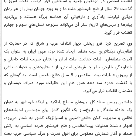
انقلاب اسلامي در موقعيتي جديد و استثنايي قرار گرفت، گفت: امروز با
گذشت 29 سال از فتح خرمشهر ملت‌ ما و به ويژه جوانان بيش از هر زمان
ديگري نيازمند يادآوري و بازخواني آن حماسه بزرگ هستند و بي‌ترديد
پيام‌ها و درس‌هاي تاريخ ساز آن مي‌تواند سرلوحه نسل‌هاي سوم و چهارم
انقلاب قرار گيرد.
وي تصريح کرد: فرو ريختن ديوار ائتلاف غرب و شرق که در حمايت از
نظام‌هاي ديکتاتوري غرب منطقه ايجاد شده بود، ظهور ايران به عنوان يک
قدرت منطقه‌اي، اثبات حقانيت ملت ايران و ارتقاي ضريب ثبات داخلي و
بازدارندگي خارجي برابر چالش‌هاي امنيتي، از دستاوردهاي و تحولات ناشي
از پيروزي عمليات بيت المقدس و 8 سال دفاع مقدس است، به گونه‌اي که
با گذشت حدود سه دهه هنوز هم اين حقيقت مورد اعتراف دوستان و
دشمنان انقلاب قرار مي‌گيرد.
جانشين رييس ستاد کل نيروهاي مسلح باتاکيد بر اينکه خرمشهر به عنوان
يک حادثه ماندگار و تاريخ‌ساز يک الگوي کامل براي مهندسي انديشه‌هاي
نظامي و مديريت کلان دفاعي-امنيتي و استراتژيک کشور به شمار مي‌رود،
اظهار داشت: عمليات بيت‌المقدس و فتح خرمشهر ضربه اساسي به ارتش
صدام و آغاز شمارش معکوس براي افول قدرت و مرگ سياسي حزب بعث