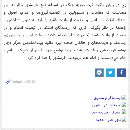
وي در پايان تاکيد کرد: تجربه جنگ در آستانه فتح خرمشهر ناظر به اين
معناست که مقامات و مسوولين در تصميم‌گيري‌ها و اقدام، اصول و
اهداف انقلاب اسلامي و تبعيت از ولايت فقيه را بايد به عنوان شاخص و
راهنما در نظر بگيرند، کاري که رزمندگان اسلام در تبعيت اسلام و در
تبعيت از ولايت فقيه (حضرت امام) انجام دادند و ملت ايران را به پيروزي
رساندند و فرماندهان و خالقان صحنه نبرد عظيم بيت‌المقدس هرگز دچار
توهم فرماندهي و قدرت نشدند و با تواضع خود را سرباز کوچک اسلام و
امام مي‌دانستند و امام هم فرمودند: خرمشهر را خدا آزاد کرد.