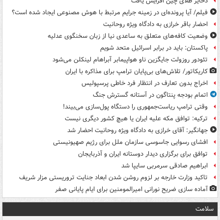
ذخایر طلای چین افزایش یافت
فیلم/ آیا پرونده‌ای در زمینه جرایم مرتبط با هوش مصنوعی ایجاد شده است؟
احضار باقر خرازی به دادگاه ویژه روحانیت
وضعیت کافه‌های متعلق به ساعدی نیا از زبان سخنگوی عدلیه
پاکستان: باید در برابر اسرائیل متحد شویم
تئودور روزولت جایگزین ناو هواپیمابر آبراهام لینکلن می‌شود
کاریکاتور/ تلاش‌های بی‌پایان ترامپ برای مذاکره با ایران
اخراج بدون تعارف در انتظار فرد خاطی پرسپولیس
اتمام بودجه پنتاگون در آستانه گسترش جنگ
وقتی ترامپ ریاست‌جمهوری را دستگاه پول‌سازی می‌بیند!
ترکیه: توافق مکه علیه ایران یا هیچ کشور دیگری نیست
جهانگیر: آقای خرازی به دادگاه ویژه روحانیت احضار شد
افشای رسوایی جاسوسی سازمان ملل برای رژیم صهیونیستی
توافق برای برگزاری دیدار دوستانه ایران و آذربایجان
ابراهیم صادقی سرمربی سایپا شد
تاکید وزارت خارجه بر لزوم روشن شدن ابعاد جنایت تروریستی مزار شریف
آماده سازی ضریح نورانی امیرالمومنین برای ایام پایانی صفر
سلامت