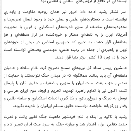
ايستادگي در دفاع از ارزش‌هاي اسلامي و انقلابي بود.
سر لشکر رشيد ادامه داد: امروز نيز همان روحيه مقاومت و پايداري
توانسته است با دستاوردهاي علمي و عملي خود با وجود اعمال تحريم‌ها و
محدوديت‌هاي مختلف از سوي قدرت‌هاي استکباري و غربي با محوريت
آمريکا، ايران را به نقطه‌اي ممتاز و خيره‌کننده در تراز منطقه‌اي و فرا
منطقه‌اي قرار دهد، به نحوي که جمهوري اسلامي در برخي از حوزه‌هاي
نوين و راهبردي از جمله در زمينه علمي، مهندسي وصنعتي توانسته است
خود را در زمره 10 کشور برتر دنيا قرار دهد.
جانشين رييس ستاد کل نيروهاي مسلح تصريح کرد: نظام سلطه و حاميان
منطقه‌اي آن بايد بدانند همانگونه که در ميدان جنگ نتوانستند با حمايت از
صدام و حزب بعث، ملت ايران را منزوي و ضعيف و حقوق آنان را پايمال
کنند، اکنون نيز با تداوم راهبرد تهديد، تحريم و ايجاد موج ايران هراسي و
توسل به نيرنگ و دروغ‌پردازي و بکارگيري ادبيات استکباري و سلطه طلبي و
رفتار زورگويانه نخواهند توانست حقوق مسلم ايرانيان را ناديده بگيرند.
رشيد با تاکيد بر اينکه با فتح خرمشهر ماهيت جنگ تغيير يافت و قدرت
جديد دفاعي ايران آشکار شد و موازنه جنگ به سود ملت ايران تغيير کرد و