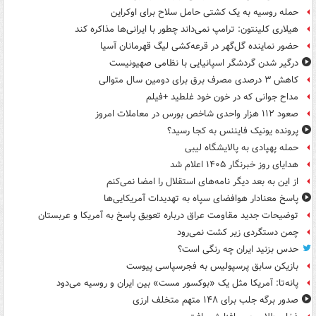
حمله روسیه به یک کشتی حامل سلاح برای اوکراین
هیلاری کلینتون: ترامپ نمی‌داند چطور با ایرانی‌ها مذاکره کند
حضور نماینده گل‌گهر در قرعه‌کشی لیگ قهرمانان آسیا
درگیر شدن گردشگر اسپانیایی با نظامی صهیونیست
کاهش ۳ درصدی مصرف برق برای دومین سال متوالی
مداح جوانی که در خون خود غلطید +فیلم
صعود ۱۱۲ هزار واحدی شاخص بورس در معاملات امروز
پرونده یونیک فایننس به کجا رسید؟
حمله پهپادی به پالایشگاه لیبی
هدایای روز خبرنگار ۱۴۰۵ اعلام شد
از این به بعد دیگر نامه‌های استقلال را امضا نمی‌کنم
پاسخ معنادار هوافضای سپاه به تهدیدات آمریکایی‌ها
توضیحات جدید مقاومت عراق درباره تعویق پاسخ به آمریکا و عربستان
چمن دستگردی زیر کشت نمی‌رود
حدس بزنید ایران چه رنگی است؟
بازیکن سابق پرسپولیس به فجرسپاسی پیوست
پانه‌تا: آمریکا مثل یک «بوکسور مست» بین ایران و روسیه می‌دود
صدور برگه جلب برای ۱۴۸ متهم متخلف ارزی