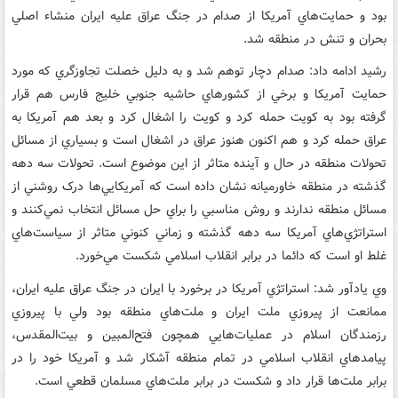
بود و حمايت‌هاي آمريکا از صدام در جنگ عراق عليه ايران منشاء اصلي
بحران و تنش در منطقه شد.
رشيد ادامه داد: صدام دچار توهم شد و به دليل خصلت تجاوزگري که مورد
حمايت آمريکا و برخي از کشورهاي حاشيه جنوبي خليج فارس هم قرار
گرفته بود به کويت حمله کرد و کويت را اشغال کرد و بعد هم آمريکا به
عراق حمله کرد و هم اکنون هنوز عراق در اشغال است و بسياري از مسائل
تحولات منطقه در حال و آينده متاثر از اين موضوع است. تحولات سه دهه
گذشته در منطقه خاورميانه نشان داده است که آمريکايي‌ها درک روشني از
مسائل منطقه ندارند و روش مناسبي را براي حل مسائل انتخاب نمي‌کنند و
استراتژي‌هاي آمريکا سه دهه گذشته و زماني کنوني متاثر از سياست‌هاي
غلط او است که دائما در برابر انقلاب اسلامي شکست مي‌خورد.
وي يادآور شد: استراتژي آمريکا در برخورد با ايران در جنگ عراق عليه ايران،‌
ممانعت از پيروزي ملت ايران و ملت‌هاي منطقه بود ولي با پيروزي
رزمندگان اسلام در عمليات‌هايي همچون فتح‌المبين و بيت‌المقدس،
پيامدهاي انقلاب اسلامي در تمام منطقه آشکار شد و آمريکا خود را در
برابر ملت‌ها قرار داد و شکست در برابر ملت‌هاي مسلمان قطعي است.