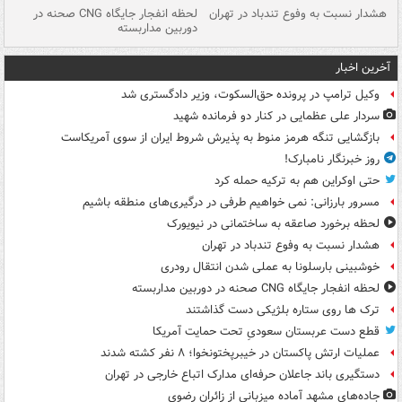
ای
هشدار نسبت به وفوع تندباد در تهران
لحظه انفجار جایگاه CNG صحنه در
دس
دوربین مداربسته
ات
آخرین اخبار
وکیل ترامپ در پرونده حق‌السکوت، وزیر دادگستری شد
سردار علی عظمایی در کنار دو فرمانده شهید
بازگشایی تنگه هرمز منوط به پذیرش شروط ایران از سوی آمریکاست
روز خبرنگار نامبارک!
حتی اوکراین هم به ترکیه حمله کرد
مسرور بارزانی: نمی خواهیم طرفی در درگیری‌های منطقه باشیم
لحظه برخورد صاعقه به ساختمانی در نیویورک
هشدار نسبت به وفوع تندباد در تهران
خوشبینی بارسلونا به عملی شدن انتقال رودری
لحظه انفجار جایگاه CNG صحنه در دوربین مداربسته
ترک ها روی ستاره بلژیکی دست گذاشتند
قطع دست عربستان سعودیِ تحت حمایت آمریکا
عملیات ارتش پاکستان در خیبرپختونخوا؛ ۸ نفر کشته شدند
دستگیری باند جاعلان حرفه‌ای مدارک اتباع خارجی در تهران
جاده‌های مشهد آماده میزبانی از زائران رضوی