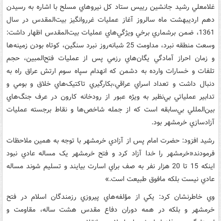
غلامعلي رشيد جانشين رييس ستاد کل نيروهاي مسلح با اشاره به رسيدن
دهم ارديبهشت ماه سالروز آغاز عمليات غرروانگيز بيت‌المقدس در سال
1361، ضمن برشماري برخي ويژگي‌هاي عمليات بيت‌المقدس اظهار داشت:
وسعت منطقه نبرد، مداومت 25 شبانه‌روز نبرد سنگين، کوتاه بودن زمينه‌ها
و زمان احراز آمادگي يگان‌هاي رزمي پس از عمليات فتح‌المبين، حجم
تلفات و خسارات وارده به دشمن که انهدام سپاه سوم ارتش عراق راه به
دنبال داشت و تعداد اسراي عراقي،بکارگيري تاکتيک‌هاي خلاق و بومي و
تدابير عملياتي بي‌نظير به ويژه عبور از رودخانه کارون در عرف جنگ‌هاي
بين‌المللي بي‌سابقه است که از جمله شاخص‌ها و نقاط برجسته عمليات
آزادسازي خرمشهر بود.
رشيد افزود: حضرت امام پس از آزادي خرمشهر با توجه به همين ملاحظات
فرمودند«خرمشهر را خدا آزاد کرد و فتح خرمشهر يک مساله عادي نبود
اينکه 15 تا 20 هزار نفر به صف براي اسارت بيايند و تسليم شوند مساله
عادي نيست بلکه مافوق طبيعت است.»
وي خاطرنشان کرد: يکي از مؤلفه‌هاي پيروزي رزمندگان اسلام در فتح
خرمشهر و بلکه در همه دوران دفاع مقدس هشت ساله، مقاومت و