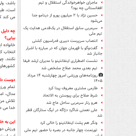
باشد، ول
ماجرای خواهرخواندگی استقلال و تیم
افغانستانی چه بود؟
است، طبی
حسین نژاد با ۲ میلیون یورو از دینامو جدا
می کند که
می‌شود
سرمربی سابق استقلال در یک‌قدمی هدایت یک
چه دلیل و
تیم ملی
بیایی؟
انتصاب سرپرست دبیری فدراسیون کشتی
خانواده 
گفت‌وگو با قهرمان جهان که در مبارزه با اشرار
انتخاب کر
جانباز شد
نکنند. چ
نشست اضطراری اینفانتینو با مدیران ارشد فیفا
کشورهای ا
تیم بعدی محمد صلاح مشخص شد
روزنامه‌های ورزشی امروز چهارشنبه ۱۴ مرداد
دوست داری
۱۴۰۵
تمام ورز
طارمی مشتری معروف پیدا کرد
مدال، امک
شرط صلاح برای پیوستن به الاتحاد
تلاش من 
هرو رنار سرمربی ساحل عاج شد
خدا می دا
علی نعمتی شاگرد دژاگه در لیگ ستارگان قطر
شد
این به خا
ونگر هم پشت اینفانتینو را خالی کرد
ورزش دو 
تورنمنت چهار جانبه در بصره با حضور تیم ملی
این است 
ایران