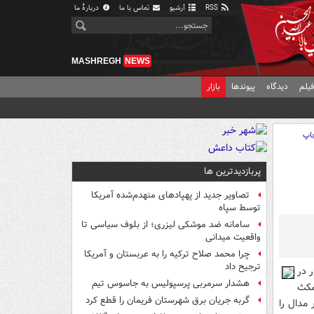
RSS
آرشیو
تماس با ما
دربارهٔ ما
MASHREGH
NEWS
یلم
دیدگاه
پیوندها
بازار
اپ
پربازدیدترین ها
تصاویر جدید از پهپادهای منهدم‌شده آمریکا
توسط سپاه
سامانه ضد موشکی لیزری؛ از بلوف سیاسی تا
واقعیت میدانی
چرا محمد صلاح ترکیه را به عربستان و آمریکا
ترجیح داد
ش از 7 سال حضور در
هشدار سرمربی پرسپولیس به جاسوس تیم
مکث
گربه جریان برق شهرستان فریمان را قطع کرد
ر مدال را