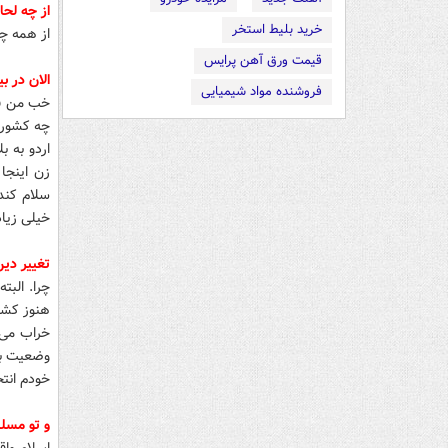
از چه لحا
خرید بلیط استخر
از همه چی
قیمت ورق آهن پرایس
الان در ب
فروشنده مواد شیمیایی
خب من قبل
چه کشوری
اردو به ب
زن اینجا
سلام کند،
خیلی زیاد
تغییر دی
چرا. الب
هنوز کشو
خراب می ش
وضعیت بر
خودم انت
و تو مسل