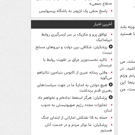
«دفاع جمعی»
پاسخ منفی یک لژیونر به باشگاه پرسپولیس
آخرین اخبار
زنه بلند
ا هستید
توافق پرو و مکزیک بر سر ازسرگیری روابط
دیپلماتیک
پزشکیان: شکافی بین دولت و نیروهای مسلح
نیست
تاکید نخست‌وزیر عراق بر تقویت روابط با
ستند، می
عربستان
شید. در
وقتی رسانه عبری از کابوس بنیامین نتانیاهو
دم وزنم
می‌گوید
ینجا این
هیچ دولتی به اندازۀ ما در جهت سیاست‌های
نم ها می آیند و مثلا می گویند وزن من 100کیلو است، من
رهبری قدم برنداشت
پزشکیان: هرگز استعفا نداده‌ام و نخواهم داد
تجاوزات مجدد رژیم صهیونیستی به جنوب
لبنان
حمله به ۱۵ نفتکش‌ اماراتی از ابتدای جنگ
پزشکیان: ما نوکر مردم و در خدمت آنان
هستیم