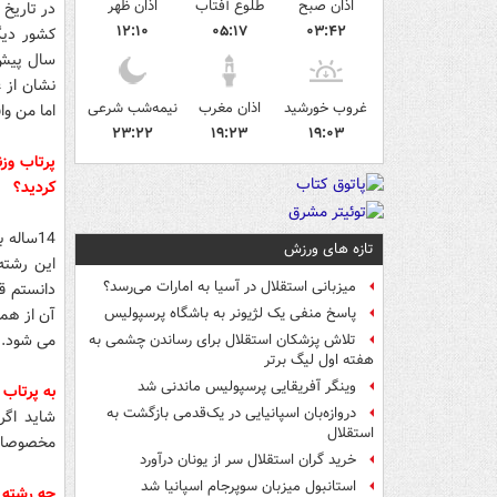
اذان صبح
طلوع آفتاب
اذان ظهر
در تاريخ 
۱۲:۱۰
۰۵:۱۷
۰۳:۴۲
سال پيش 
نشان از ع
غروب خورشید
اذان مغرب
نیمه‌شب شرعی
اما من وا
۲۳:۲۲
۱۹:۲۳
۱۹:۰۳
پرتاب وز
کردید؟
14ساله
تازه های ورزش
این رشته
میزبانی استقلال در آسیا به امارات می‌رسد؟
دانستم قر
آن از هم
پاسخ منفی یک لژیونر به باشگاه پرسپولیس
می شود. م
تلاش پزشکان استقلال برای رساندن چشمی به
هفته اول لیگ برتر
وینگر آفریقایی پرسپولیس ماندنی شد
به پرتاب 
دروازه‌بان اسپانیایی در یک‌قدمی بازگشت به
شاید اگر
استقلال
مخصوصا ب
خرید گران استقلال سر از یونان درآورد
استانبول میزبان سوپرجام اسپانیا شد
چه رشته 