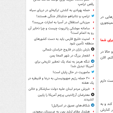
رقص ترامپ
حمله پهپادی به کشتی ترکیه‌ای در دریای سیاه
ترامپ و نتانیاهو جنایتکار جنگی هستند!
هایی در
همینجوری
میزبانی استقلال در آسیا به امارات می‌رسد؟
سامانه موشکی پاتریوت چیست و چرا ذخایر آن
رو به اتمام است؟
امنیت خلیج فارس باید به دست کشورهای
برای شما
منطقه تأمین شود
بارش باران در فاروج خراسان شمالی
 حالا در
انفجار بزرگ در شهر المخا یمن
نم. الان
تنگه هرمز به نماد یک تحقیر تاریخی برای
آمریکا تبدیل شد!
ماموریت در حال پایان است!
۲۰ حمله رژیم صهیونیستی به درعا و قنیطره در
وست دارم
یک هفته
خیزش مردم لبنان علیه دولت سازشکار و خائن
معترضان آرژانتینی پرچم آمریکا را پایین
کشیدند
ند و به
شکاف‌های عمیق در اسرائیل!
ر کنارش
هشدار مقام ارشد یمن به عربستان سعودی