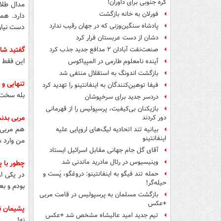
کره جنوبی برای داوران!
مدال طلا
فورلان به خانه بازگشت
دارد. هم
پادشاه سنگین‌وزنی که در جهان رقیب ندارد
دست نیاو
دشان از دست عربستان فرار کرد
گفتید شا
صنعت‌نفت آبادان ۲ مدافع جدید جذب کرد
این فقط ی
آینده نامعلوم طارمی در المپیاکوس
بازگشت اندونگ به استقلال منتفی شد
تنهایی و
فیفا توهین‌کنندگان به اینفانتینو را تهدید کرد
بله سخت 
دردسر جدید برای سرخپوشان
بازیکنان بی‌کیفیت، پرسپولیس را از قهرمانی
مربی بدن
دور کردند
هم مربی 
بیانیه تند اتحادیه لیگ‌های اروپایی علیه
اینفانتینو
من وارد ش
آقای گل جام جهانی مقابل اسرائیل ایستاد
وینیسیوس در رئال مادرید ماندنی شد
چطور با 
در یکی ا
حمله تند فیگو به اینفانتینو: دروغگو، پَست‌ و
حیله‌گر!
بودم و بع
بازگشت مسلمان به پرسپولیس در قامت مربی
+عکس
پشیمان نی
تیم جدید امید عالیشاه مشخص شد +عکس
نه!