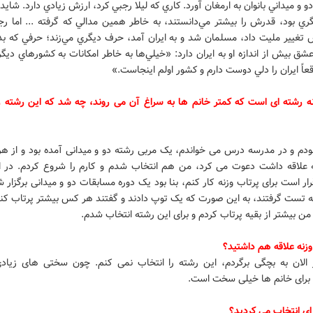
دو و ميداني بانوان به ارمغان آورد. كاري كه ليلا رجبي كرد، ارزش زيادي دارد. شايد ا
تغيير مليت داد، مسلمان شد و به ايران آمد، حرف ديگري مي‌زند؛ حرفي كه ب
شق بيش از اندازه او به ايران دارد: «خيلي‌ها به خاطر امكانات به كشورهاي ديگر
قعاً ايران را دلي دوست دارم و كشور اولم اينجاست.»
نه رشته ای است که کمتر خانم ها به سراغ آن می روند، چه شد که این رشته را
 بودم و در مدرسه درس می خواندم، یک مربی رشته دو و میدانی آمده بود و از ه
 علاقه داشت دعوت می کرد، من هم انتخاب شدم و کارم را شروع کردم. در اب
ار است برای پرتاب وزنه کار کنم، بنا بود یک دوره مسابقات دو و میدانی برگزار ش
ه تست گرفتند، به این صورت که یک توپ دادند و گفتند هر کس بیشتر پرتاب کند
ن بیشتر از بقیه پرتاب کردم و برای این رشته انتخاب شدم.
وزنه علاقه هم داشتید؟
 الان به بچگی برگردم، این رشته را انتخاب نمی کنم. چون سختی های زیادی
رای خانم ها خیلی سخت است.
ای انتخاب می کردید؟