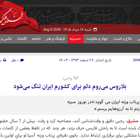
شنبه ۱۷ مرداد ۱۴۰۵ -
Aug 8 2026
ی
دفاع و امنیت
جهاد و مقاومت
حسینیه
فرهنگ و هنر
جامعه
اقتصاد
عکس و ف
399
تاریخ انتشار:
۲۸ اسفند ۱۳۹۳ - ۱۴:۰۳
۰ نظر
چ
لیلا رجبی:
بلاروس می‌روم دلم برای کشورم ایران تنگ می‌شود
رتاب وزنه ایران می گوید:«در نوروز سبزه
نم تا به آرزوهایم برسم.»
 مشرق
، رجبی دقیق و وقت‌شناس آمد، مصاحبه کرد و رفت. بی
عث شده است تا به راحتی فارسی حرف بزند، هر چند که در تلفظ بعضی از کلمات 
 مشکلی برای برقراری ارتباط ندارد. بانوی نقره‌ای پرتاب وزنه آسیا.او براي اولين با