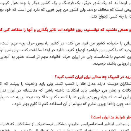
ی اینجا نه که یک شهر دیگر، یک فرهنگ و یک کشور دیگر با چند هزار کیلومت
عی است که مخالف بودند. ولی کشور من چیز خوبی که دارد این است که خود بچه
 با چه کسی ازدواج کند.
 هدفی داشتید که توانستید، روی خانواده ات تاثیر بگذاری و آنها را متقاعد کنی که 
ایرانی با خانواده کشور من فرق می کند؛ در کشور بلاروس حرف بچه مهم است، 
دید که با کسی می خواهید ازدواج کنید، شاید در ابتدا مخالفت کنند، ولی نمی توا
ون تصمیم با شماست. ولی در ایران حرف خانواده مهم تر است، هنوز به آنجایی
روپایی باشد، نرسیده.
د در المپیک چه مدالی برای ایران کسب کنید؟
شکاران دوست دارند مدال طلا را کسب کنند. ولی باید واقعیت را ببینند که 
انات و زمان می خواهد. باید امکانات داشته باشی که متاسفانه در ایران ندار
این است که بتوانم ورودی بازی ها را کسب کنم، حالا چه نتیجه ای به دست بیاو
ند. چون واقعا چیزی ندارم که بتوانم از آن استفاده کنم تا کارم بهتر شود .
طر شرایط بد ایران است؟
و میدانی اینطور است.اسپانسر نداریم، مشکلی نیست.یکی از مشکلاتی که فدراسی
که نمی تواند مربی استخدام کند، شما ببینید رشته والیبال یک مربی می خواهد،