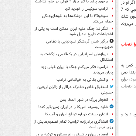
برخورد پراید با تیر برق ۲ فوتی بر جای گذاشت
گر او در
ترامپ سوئیس را تهدید کرد
كشور ديگري بود، قدرش را بيشتر مي‌دانستند، به خاطر همين مدالي كه گرفته ... اما رجبي كه 7
دون ‌شك
سوخو۳۵ با این موشک‌ها به ناوهای‌جنگی
حمله می‌کند
 مي‌روند
تلگراف: جنگ علیه ایران ممکن است به یکی از
اشتباهات تاریخ تبدیل شود
درگیر شدن گردشگر اسپانیایی با نظامی
 انتخاب
صهیونیست
دروازه‌بان اسپانیایی در یک‌قدمی بازگشت به
استقلال
ر کس به
ترامپ: فکر می‌کنم جنگ با ایران خیلی زود
تدا نمی
پایان می‌یابد
ود، برای
واکنش بقائی به خیالبافی ترامپ
 انتخاب
استقبال خاص دخترک عراقی از زائران اربعین
حسینی
انفجار بزرگ در شهر المخا یمن
شاید روسیه، آمریکا را در ایران زمین‌گیر کند!
 دارد و
ادعای بسنت درباره توافق ایران و آمریکا
افشاگری برادرزاده ترامپ: تمام تصمیم‌هایش از
روی ترس است
امضای سران پاکستان، عربستان و ترکیه برای