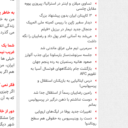
تساوی میلان و اینتر در استرالیا/ پیروزی یووه
مقابل چلسی
به خاطر پ
۳ کاپیتان ایران بدون پیشنهاد بزرگ
من به خا
دیدار سفیر ژاپن با رییس کمیته ملی المپیک
زندگی اتف
جنجال جدید نیمار در برزیل +فیلم
می گذرد.
می‌شد به آسانی کمتر پول داد و رضاییان را نگه
داشت
شما یک زم
سرمربی تیم ملی عراق ماندنی شد
غریب نی
جلسه سرنوشت‌ساز بارسلونا برای جذب آلوارز
خیلی ها ا
صعود هانیه رستمیان به رده پنجم جهان
ایران، من
بازگشت جام باشگاههای فوتسال آسیا به
هم اگر بخ
تقویم AFC
درس ایتالیایی‌ به بازیکنان استقلال و
فکر نمی ک
پرسپولیس!
اگر چیزی 
رامین رضاییان رسماً از استقلال جدا شد
که به آن 
دوست نداشتم با ذهن درگیر در پرسپولیس
بمانم
دور از خا
تغییرات جدید یوفا در لیگ‌های اروپایی
چرا مشکل
دست رد وینیسیوس به حقوقی هم سطح
رونالدو!
شهر دیگر