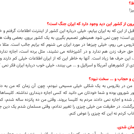
ظ؟
ز!
یرون از کشور این دید وجود دارد که ایران جنگ است؟
 از این که به ایران بیایم، خیلی درباره این کشور از اینترنت اطلاعات گرفتم و خ
 است؛ چون نمی شود همینطور تصمیم بگیری به یک کشور بروی. بعضی وقت ها 
لاروس می روم، خیلی چیزها در مورد ایران می شنوم که برایم جالب است. مثلا 
 حق حرف زدن هم ندارد و در آشپزخانه می نشیند، مثل برده است، اجازه ندارد
 این حرف ها زیاد است. آنها به خاطر این که از ایران اطلاعات خیلی کم دارند و
ی از کشورهای آمریکا و اسرائیل و ... می بینند، خیلی خوب درباره ایران فکر نمی ک
ن و حجاب و ... سخت نبود؟
ته من در بلاروس به یک شکلی خیلی مسیحی نبودم، چون آن زمان که من به دنی
ر شوروی بوده و شما خودتان می دانید که کسی اجازه دینداری نداشته. کلیساها 
ده و اجازه نمی دادند مردم به کلیسا بروند. وقتی من ده پانزده ساله شدم، ک
گشت. در حقیقت من خیلی چیزی را تغییر ندادم، وقتی مسلمان شدم یک دین جد
خاب کردم نه این که چیزی را عوض کنم.
مان شدی.