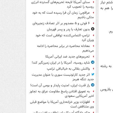
تم نیاز
سنای آمریکا لایحه تحریم‌های گسترده انرژی
روسیه را تصویب کرد
ا هم به
عراقچی: زمان آن فرا رسیده است که به خود
متکی باشیم
۶ فوتی و ۵ مصدوم بر اثر تصادف زنجیره‌ای
بدون تعارف با پدر و پسر قهرمان
م.
ترامپ التماس‌کننده توافقی است که خود
ویران کرد
معادله محاصره در برابر محاصره را ادامه
می‌دهیم
تحریم‌های جدید ضد ایرانی آمریکا
شاید روسیه، آمریکا را در ایران زمین‌گیر کند!
به رشته
واکنش بقائی به خیالبافی ترامپ
اثر جدید کارتونیست سوری با عنوان مدیریت
جدید تنگه هرمز
راز قدرت ایران، امنیت پایدار و بومی آن است!
 بلاروس
به تعویق افتادن پاسخ مقاومت عراق به تجاوز
اخیر آمریکایی سعودی
اظهارات وزیر خزانه‌داری آمریکا با مواضع قبلی
وی متناقض است
حکم دادگاه آمریکا برای توقف ساخت سالن