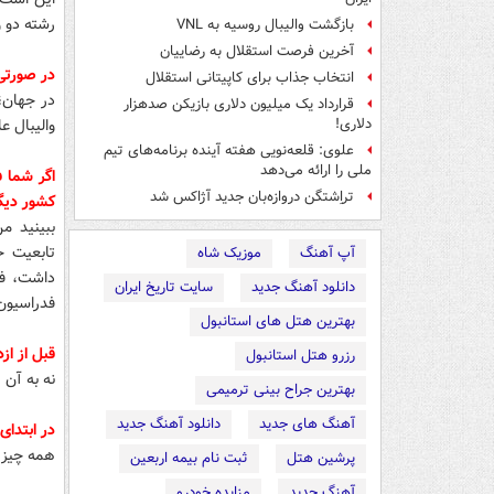
رشته دو و
بازگشت والیبال روسیه به VNL
آخرین فرصت استقلال به رضاییان
در صورتی
انتخاب جذاب برای کاپیتانی استقلال
در جهان؛ 
قرارداد یک میلیون دلاری بازیکن صدهزار
والیبال عل
دلاری!
علوی: قلعه‌نویی هفته آینده برنامه‌های تیم
ملی را ارائه می‌دهد
اگر شما 
تراِشتگن دروازه‌بان جدید آژاکس شد
کشور دیگر
ببینید م
تابعیت خ
آپ آهنگ
موزیک شاه
داشت، فق
دانلود آهنگ جدید
سایت تاریخ ایران
فدراسیون 
بهترین هتل های استانبول
قبل از از
رزرو هتل استانبول
نه به آن
بهترین جراح بینی ترمیمی
آهنگ های جدید
دانلود آهنگ جدید
در ابتدای
همه چیز 
پرشین هتل
ثبت نام بیمه اربعین
آهنگ جدید
مزایده خودرو