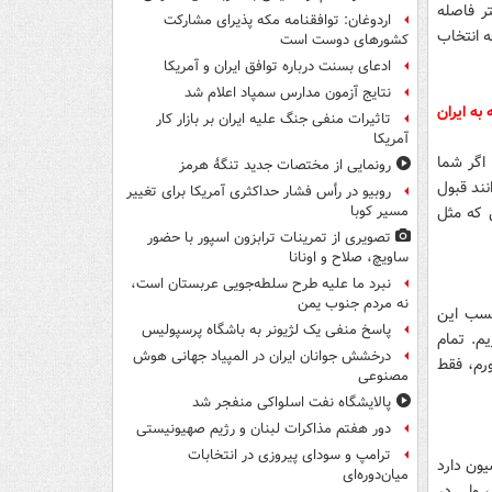
ر فاصله
اردوغان: توافقنامه مکه پذیرای مشارکت
 انتخاب
کشورهای دوست است
ادعای بسنت درباره توافق ایران و آمریکا
نتایج آزمون مدارس سمپاد اعلام شد
به ایران
تاثیرات منفی جنگ علیه ایران بر بازار کار
آمریکا
اگر شما
رونمایی از مختصات جدید تنگۀ هرمز
نند قبول
روبیو در رأس فشار حداکثری آمریکا برای تغییر
 که مثل
مسیر کوبا
تصویری از تمرینات ترابزون اسپور با حضور
ساویچ، صلاح و اونانا
نبرد ما علیه طرح سلطه‌جویی عربستان است،
نه مردم جنوب یمن
کسب این
پاسخ منفی یک لژیونر به باشگاه پرسپولیس
یم. تمام
درخشش جوانان ایران در المپیاد جهانی هوش
رم، فقط
مصنوعی
پالایشگاه نفت اسلواکی منفجر شد
دور هفتم مذاکرات لبنان و رژیم صهیونیستی
ترامپ و سودای پیروزی در انتخابات
ون دارد
میان‌دوره‌ای
 ولی در