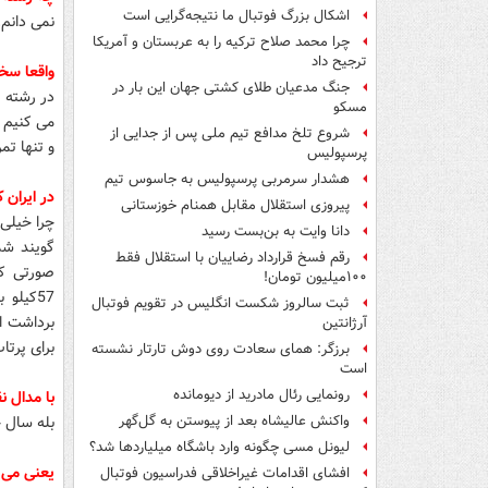
اشکال بزرگ فوتبال ما نتیجه‌گرایی است
نمی دانم.
چرا محمد صلاح ترکیه را به عربستان و آمریکا
ترجیح داد
واقعا س
جنگ مدعیان طلای کشتی جهان این بار در
در رشته ه
مسکو
می کنیم 
شروع تلخ مدافع تیم ملی پس از جدایی از
و تنها تم
پرسپولیس
هشدار سرمربی پرسپولیس به جاسوس تیم
در ایران 
پیروزی استقلال مقابل همنام خوزستانی
چرا خیلی 
دانا وایت به بن‌بست رسید
گویند شم
رقم فسخ قرارداد رضاییان با استقلال فقط
صورتی که
۱۰۰میلیون تومان!
57کیلو
ثبت سالروز شکست انگلیس در تقویم فوتبال
آرژانتین
برای پرت
برزگر: همای سعادت روی دوش تارتار نشسته
است
رونمایی رئال مادرید از دیومانده
با مدال ن
بله سال 
واکنش عالیشاه بعد از پیوستن به گل‌گهر
لیونل مسی چگونه وارد باشگاه میلیاردها شد؟
یعنی می ت
افشای اقدامات غیراخلاقی فدراسیون فوتبال