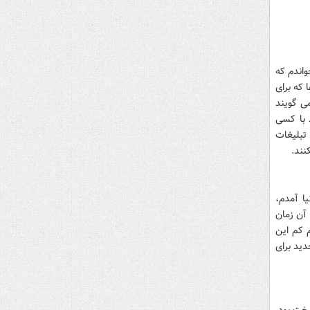
واندم که
که برای
می گویند
 با کسی
 تبلیغات
نند.
ا آمدم،
آن زمان
م کم این
ید برای