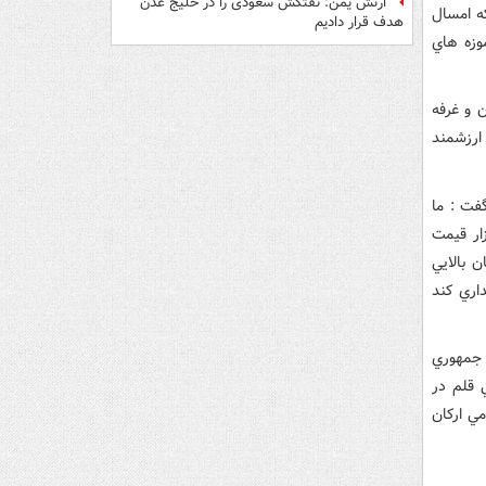
ارتش یمن: نفتکش سعودی را در خلیج عدن
ه امسال
هدف قرار دادیم
وزه هاي
ن و غرفه
ارزشمند
ت اين معاونت فرهنگي در متعادل سازي قيمت کتب در سال 90، گفت : ما
زار قيمت
 بالايي
داري کند
 جمهوري
 قلم در
مي ارکان