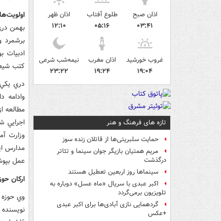
اولويت‌ه
اذان صبح
طلوع آفتاب
اذان ظهر
۱۲:۱۰
۰۵:۱۶
۰۳:۴۱
برشمرد و
ادبيات ب
غروب خورشید
اذان مغرب
نیمه‌شب شرعی
کتب شيعي و 
۲۳:۲۲
۱۹:۲۴
۱۹:۰۴
دري يکي 
وادامه د
اجرايي ش
تازه های فرهنگ و هنر
حمایت سلبریتی‌ها از قاتلان زنده سوز
مدارس اين
مریم همتیان بازیگر جوان سینما و تئاتر
عمل بپوشا
درگذشت
سینماها روز اربعین تعطیل هستند
ارکان حوز
اکبر عبدی با سریال «ماه عسل» دوباره به
تلویزیون برمی‌گردد
گردهمایی نازی آبادی‌ها برای اکبر عبدی
نويسنده ب
+عکس