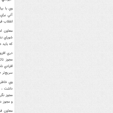
وي با بي
آتي براي
انقلاب ف
معاون ام
شوراي نش
که بايد 
دري افزو
مجوز تاث
افرادي ن
سريع‌تر 
وي خاطرن
داشت ، ب
مجوز نگرف
و مجوز د
معاون فر