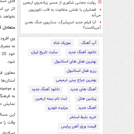
قابل استف
روایت مجتبی شکوری از مسیر پیاده‌روی اربعین
اثر بي ا
قصابیان با نقشی متفاوت به قاب تلویزیون
می‌آید
نخواهد ش
آیا فیلم جدید اسپیلبرگ، سناریوی جنگ بعدی
متعادل ک
آمریکاست؟
وي افزود
آپ آهنگ
موزیک شاه
دانلود آهنگ جدید
سایت تاریخ ایران
خ
شود.
بهترین هتل های استانبول
رزرو هتل استانبول
معاون فر
بهترین جراح بینی ترمیمی
استان‌ها
و موضوعي
آهنگ های جدید
دانلود آهنگ جدید
به فرهنگ
پرشین هتل
ثبت نام بیمه اربعین
نمايش در
آهنگ جدید
مزایده خودرو
اين مسال
خرید بلیط استخر
وقت را م
قیمت ورق آهن پرایس
تمرکزداي