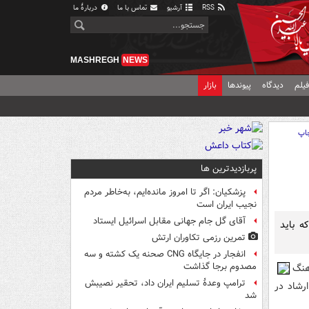
RSS
آرشیو
تماس با ما
دربارهٔ ما
MASHREGH
NEWS
یلم
دیدگاه
پیوندها
بازار
اپ
پربازدیدترین ها
پزشکیان: اگر تا امروز مانده‌ایم، به‌خاطر مردم
نجیب ایران است
آقای گل جام جهانی مقابل اسرائیل ایستاد
ه بايد
تمرین رزمی تکاوران ارتش
انفجار در جایگاه CNG صحنه یک کشته و سه
مصدوم برجا گذاشت
هنگ
ترامپ وعدۀ تسلیم ایران داد، تحقیر نصیبش
و ارشاد در
شد