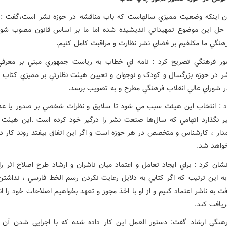
ان اينکه وضعيت مميزي سالهاست که باب مناقشه در حوزه نشر است،گفت :
 حل اين موضوع تمهيداتي انديشيده شده اما ما بر اساس قانون مصوب شور
رهنگي ما مکلفيم بر فضاي نشر نظارت و مراقبت کامل کنيم.
ور فرهنگي تصريح کرد : نامه اي خطاب به رياست جمهوري مبني بر معرف
ر در حوزه بزرگسال و کودک و نوجوان و تعيين هيئت نظارتي بر مميزي کتاب نو
در شوراي عالي انقلاب فرهنگي مطرح و به تصويب برسد.
د : انتخاب اين هيئت سبب مي شود تا سلايق و نظرات شخصي بر صدور يا ع
ير نگذارد اتهامي که سال‌ها صنعت نشر را درگير خود کرده است .اين هيئت 
امدار ، کارشناس و متخصص در هر حوزه است و اگر اين اتفاق بيفتد روند کار دق
خواهد شد.
شان کرد : براي ايجاد تعامل و اعتماد ميان ناشران و ارشاد طرح اصلاح اثر را
ه اين ترتيب که اگر کتابي به دلايل رعايت نکردن رسم الخط فارسي ، نداشتن ف
ت به ناشر اعتماد کنيم و از او با اخذ مجوز و تعهد بخواهيم اصلاحات خود را ان
ريافت کند.
هنگي ارشاد گفت‌: دستور العمل اين‌ کار داده شده که با اجرايي شدن آن