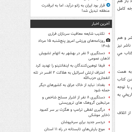
د باز هم
قرار بود ایران به زانو درآید، اما به ابرقدرت
خه کامل
منطقه تبدیل شد!
آخرین اخبار
تکذیب شایعه معافیت سربازان فراری
شر و هم
روزنامه‌های ورزشی امروز پنج‌شنبه ۱۵ مرداد
 کنيم و ناشر نيز
۱۴۰۵
کتاب مي
دستگیری ۶ نفر در بهشهر به اتهام تشویش
اذهان عمومی
فیفا توهین‌کنندگان به اینفانتینو را تهدید کرد
 به همت
اعتراف ارتش اسرائیل به هلاکت ۲ افسر در تله
انفجاری حزب‌الله
شن کتاب
بغداد: نباید از خاک عراق به کشورهای دیگر
با توجه
حمله شود
ريخي به
دستگیری ۸ نفر از اشرار مسلح شاخص و
مرتبطین گروهک های تروریستی
درگیری لفظی ترامپ و هگزث بر سر کمبود
ز اتلاف
ذخایر موشکی
دردسر جدید برای سرخپوشان
موج بارش‌های تابستانه در راه ۱۱ استان