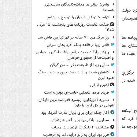
ونس: ایرانی‌ها مذاکره‌کنندگان سرسختی
 فرهنگي در سال 1390 گفت: رويکرد دولت
هستند
ترامپ: توافق با ایران را ترجیح می‌دهم
نرمندان
صفحه نخست روزنامه‌های پنجشنبه ۱۵ مرداد
۱۴۰۵
رنامه ها
راز مرگ مرد ۷۲ ساله در تهرانپارس فاش شد
قابی زیبا از قلعه بابک آذربایجان شرقی
 شهرستان ها
ریزش پایگاه جدید ترامپ بافاصله‌گیری جوانان
 عهده ما
و اقلیت‌ها از جمهوری‌خواهان
نمایی زیبا از طبیعت بکر استان گیلان
برگزاري
کاهش شدید واردات نفت چین به دلیل جنگ
علیه ایران
 شده در
آهوی ایرانی
فریاد مردم «فدایی خامنه‌ای بودن» است
نشریه آمریکایی: روسیه قدرتمندترین ناوگان
هوایی در کل اروپا را دارد
آني ، نهج البلاغه
آغاز جنگ ایران برای پایان قدرت آمریکا بود
 کرد که
سناریوی بلاگر زن برای قتل شوهرش
بودجه ما
مشاهده ۴ پلنگ در ارتفاعات میناب
قرار بود ایران به زانو درآید، اما به ابرقدرت