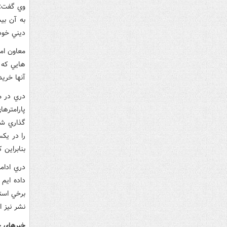
وي گفت‌:
به آن بي
ديني خود 
معاون امو
هايي که 
آنها خري
پارامترها
گذاري شد
را در يکس
بنابراين 
دري ادام
داده ايم
برخي استا
نشر نيز ا
خبرهاي خ