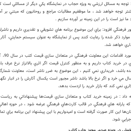
 توجه به مسائل ارزشي به ويژه حجاب در نمايشگاه يکي ديگر از مسائلي است ک
شتر توجه خواهد شد ، ما موظفيم مطالبات مراجع و روحانيون که مبتني بر آم
ما نيز است را در اين زمينه بر آورده سازيم .
ر فرهنگي افزود‌: براي اين موضوع برنامه هاي تشويقي و تقديري داريم و ناشرا
موارد ذکر شده را رعايت کنند پس از نمايشگاه به عنوان سيستم حمايتي، آثار 
داري خواهد شد.
دري در مورد اقداما
ي در خريد کتاب داريم و به منظور کنترل قيمت اگر اثري بالاتراز نرخ عرف با
ه باشد، خريداري نمي کنيم ، اين موضوع به ضرر ناشر است، معاونت شمارگان
ال مي خرد و اگر نرخ بالا باشد ناشر مجبور است يکسال آثارش را در انبار نگه
کاري نمي کند که بازار خريد را ازدست بدهد.
ه داد : در زمينه خريد کتاب و متعادل سازي قيمت‌ها پيشنهاداتي به رياست
 که يارانه هاي فرهنگي در قالب کارت‌هاي فرهنگي عرضه شود ، در حوزه اهالي
ن‌ها اين کار صورت گرفته است و اميدواريم با اين پيشنهاد اين برنامه براي تما
جرايي شود.
وش در حوزه صدور مجوز چاپ کتاب