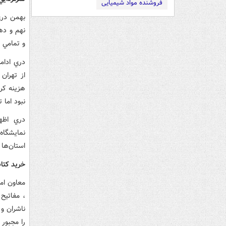
فروشنده مواد شیمیایی
نهم و ده
و تمامي 
دري ادامه
هزينه کرد
نبود اما
دري اظها
نمايشگاه
استان‌ها در 
خريد کتا
، مفاتيح
ناشران و 
را مجبور 