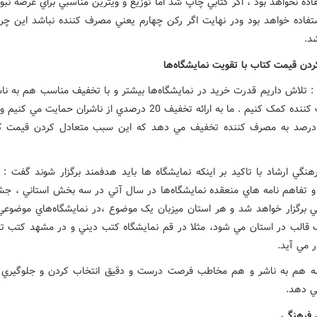
اده نخواهد بود ، اگر کتابي چاپ شد اما توزيع و ويترين مناسبي براي عرضه نبو
ستفاده خواهد بود ودر نهايت اگر رکن چهارم يعني مصرف کننده نباشد اين چر
د.
ردن قيمت کتاب با تقويت نمايشگاه‌ها
 : تلاش داريم قدرت خريد در نمايشگاه‌ها بيشتر و با تخفيف مناسب هم به نا
به مصرف کننده کمک کنيم . ما به ارائه تخفيف 20 درصدي از ناشران حمايت مي
ود 20 درصد به مصرف کننده تخفيف مي دهد که اين سبب متعادل کردن قيمت 
هنگي ارشاد با تاکيد بر اينکه نمايشگاه ها بايد هدفمند برگزار شوند گفت :
 و تفاهم نامه هاي منعقده نمايشگاه‌ها در سال آتي در سه بخش استاني ، ج
 برگزار خواهد شد و هر استان ميزبان يک موضوع ،در نمايشگاه‌هاي موضوعي 
 قالب در استان مي شود، مثلا در قم نمايشگاه کتب ديني و در مشهد کتب تا
 مي آيد.
ه هم به ناشر و هم مخاطب فرصت درست و دقيق انتخاب کردن و جلوگيري ا
ي دهد.
ي فرهنگي