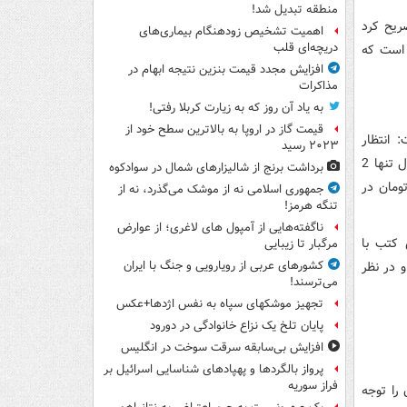
منطقه تبدیل شد!
ريح کرد
اهمیت تشخیص زودهنگام بیماری‌های
دریچه‌ای قلب
 است که
افزایش مجدد قیمت بنزین نتیجه ابهام در
مذاکرات
به یاد آن روز که به زیارت کربلا رفتی!
قیمت گاز در اروپا به بالاترین سطح خود از
کرد و گفت: انتظار
۲۰۲۳ رسید
بيشتري براي تصويب افزايش بودجه فرهنگي داشتيم اما اين اتفاق نيافتاد و بودجه امسال تنها 2
برداشت برنج از شالیزارهای شمال در سوادکوه
رد تومان در سال 89 به 80 ميليارد تومان در
جمهوری اسلامی نه از موشک می‌گذرد، نه از
تنگه هرمز!
ناگفته‌هایی از آمپول های لاغری؛ از عوارض
ف خريداري کتب با
مرگبار تا زیبایی
 در نظر
کشورهای عربی از رویارویی و جنگ با ایران
می‌ترسند!
تجهیز موشکهای سپاه به نفس اژدها+عکس
پایان تلخ یک نزاع خانوادگی در دورود
افزایش بی‌سابقه سرقت سوخت در انگلیس
پرواز بالگردها و پهپادهای شناسایی اسرائیل بر
فراز سوریه
را توجه