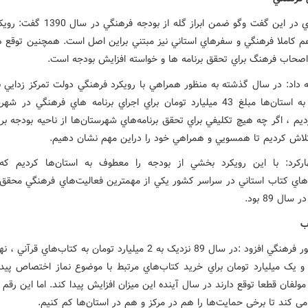
بهمن دري در اين گفت وگو ضمن ابراز گله از بودجه
م کاملا فرهنگي و سفرهاي استاني نيز مبتني براين اصل است. همچنين توقع ه
اصحاب فرهنگ براي تحقق برنامه ها و خواسته افزايش بودجه است.
 داد: ‌در سال گذشته به منظور همراهي با رويکرد فرهنگي دولت تمرکز زدايي ب
از تهران به استان‌ها مبلغ 43 ميليارد تومان براي اجراي برنامه هاي فرهنگي در
يم ، اگر چه هيچ تکليفي براي تحقق برنامه‌هاي شهرستان‌ها از ناحيه بودجه بر
 تلاش کرديم تا همسويي و همراهي خود را دراين مهم نشان دهيم.
رکرد: با اين رويکرد بخشي از بودجه را معطوف به استان‌ها کرديم که 
‌هاي کتاب استاني در سراسر کشور يکي از مهمترين فعاليت‌هاي فرهنگي محقق
سال 89 بود.
ب
معاون امور فرهنگي افزود :در سال 89 نزديک به 2 ميليارد تومان به کتاب‌هاي قر
 و يک ميليارد تومان براي خريد کتاب‌هاي مرتبط با موضوع نماز اختصاص پيدا
مولفان قطعا توقع دارند در سال آينده اين ميزان افزايش پيدا کند. اما اين رقم 
مي کند تا برخي حمايت‌ها را هم در مرکز و هم در استان‌ها کم کنيم.