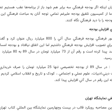
يان اينکه اگر بودجه فرهنگي سه برابر هم شود باز از برنامه‌ها عقب هستيم تص
ما از کميسيون تلفيق بودجه عليرغم تمامي توجه آنان به مباحث فرهنگي اين
دجه را با ديد فرهنگي نگاه کنند.
اي افزايش بودجه
معاون امور فرهنگي بودجه فرهنگي سال آتي را 800 ميليارد ريال عنوان 
درصد رشد پيدا کرده است و رقم آن از 73 ميليا
وي گفت : در سال 89 از بودجه تخصيصي تنها 25 ميليارد تومان را صر
ديني،‌ادبيات، علوم عملي و اجتماعي ، کودک و تاريخ و انقلاب اسلامي کرديم و
 اين رقم در سال آتي افزايش پيدا کند.
في نمايشگاه تهران
ين مصاحبه رويکرد قالب در بيست وچهارمين نمايشگاه بين المللي کتاب تهران 