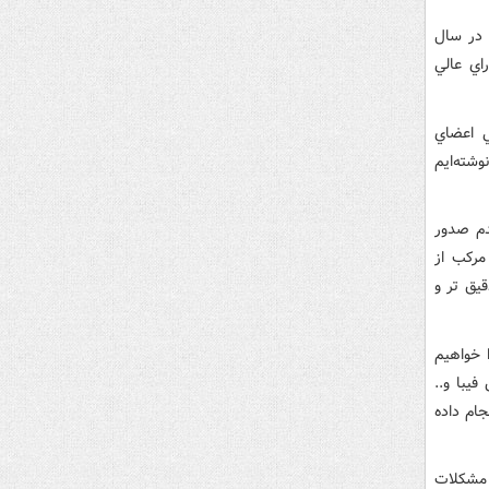
 در سال
اي عالي
ي اعضاي
شته‌ايم
دم صدور
مرکب از
يق تر و
 خواهيم
يبا و..
جام داده
 مشکلات