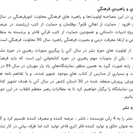
اي و راهبردي فرهنگي
 افزود : حمايت از اهالي قلم? نوقلمان و حمايت از کتب ارزشمند در عرص
ويژه ادبيات داستاني و همچنين حمايت از کتب قرآني فاخر و برجسته به منظو
ارتقا معرفت ديني و بصيرت فرهنگي راهبرد سال 90 معاونت فرهنگي است.
از اولويت هاي حوزه نشر در سال آتي را پيگيري منويات رهبري در حوزه نش
اد : يکي از منويات مهم رهبري در حوزه کتابخواني اين است که بايد فرهن
د و بسياري از مدارس از کتاب هاي موجود تجهيز شدند. و با تفاهم نامه ها
وزارت آموزش پرورش منعقد شده در 30 استان کشور در سال آتي با هدف تجهيز 
 نمايشگاه را برگزار خواهيم کرد تا به مطالبات رهبر معظم انقلاب در اين حو
نيم .
ه نشر
وي حوزه نشر را به 4 رکن نويسنده ، ناشر ، عرضه کننده و مصرف کننده تقسيم کرد و 
ه عنوان خالق و توليد کننده فکر اثري فاخر توليد کند اما ظرف بياني در کار نب