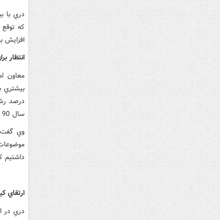
دري با ب
که توقع 
افزايش بو
انتظار بر
سال 90 رسيد.
موضوعات 
داشتيم که
ارتقاي کي
دري در ا