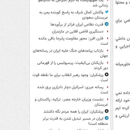
یک صهیونیست به جرم اعتراض به نتانیاهو
ي مظروف و محتوا
زندانی شد
واکنش کمال شرف به پاسخ کوبنده یمن به
عربستان سعودی
ضي براي
قدرت نظامی ایران فراتر از برآوردها
دستگیری قاضی قلابی در مازندران
شران داخلي
فارن افرز: محور مقاومت پابرجا باقی مانده
است
اجرايي و
بازتاب پیامدهای جنگ علیه ایران در رسانه‌های
جهان
بازیکنان بی‌کیفیت، پرسپولیس را از قهرمانی
اورميانه
دور کردند
پزشکیان: وجود رهبر انقلاب برای ما نقطه قوت
است
رسانه عبری: اسرائیل دچار ناترازی برق شده
اده نمي
است
نشست وزیران خارجه مصر، ترکیه، پاکستان و
ود ارائه
عربستان
رده ايم
پزشکیان: ایران را همه مردم نگه داشتند
ارزشي و
ایران در مسیر تبدیل شدن به قدرت برتر
منطقه است!