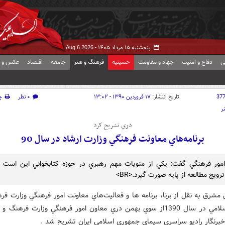
پنجشنبه ۱۵ مرداد ۱۴۰۵ -
Aug 6 2026
ی
دفاع و امنیت
جهاد و مقاومت
حسینیه
فرهنگ و هنر
جامعه
اقتصاد
عکس و ف
37
تاریخ انتشار:
۱۷ فروردین ۱۳۹۰ - ۱۳:۰۲
۰ نظر
چ
ر
دري تشريح کرد
برنامه‌هاي معاونت فرهنگي وزارت ارشاد در سال 90
مور فرهنگي گفت: يکي از منويات مهم رهبري در حوزه کتابخواني اين است ک
ويج مطالعه از پايه صورت گيرد.<BR>
 مشرق به نقل از برنا، برنامه ها و فعاليت‌هاي معاونت امور فرهنگي وزارت فر
وارشاد اسلامي در سال 1390از سوي بهمن دري معاون امور فرهنگي وزارت فرهنگ 
 خبرنگار راديو سراسري سيماي جمهوري اسلامي ايران تشريح شد .