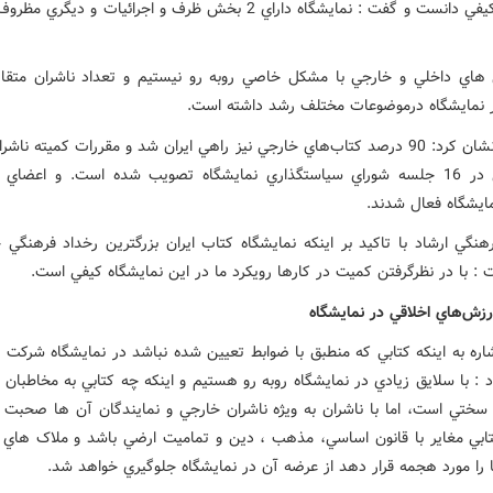
به بحث کيفي دانست و گفت : نمايشگاه داراي 2 بخش ظرف و اجرائيات و ديگر
اي داخلي و خارجي با مشکل خاصي روبه رو نيستيم و تعداد ناشران متقا
نمايشگاه درموضوعات مختلف رشد داشته است.
وي خاطرنشان کرد: 90 درصد کتاب‌هاي خارجي نيز راهي ايران شد و مقررات کميته نا
و خارجي در 16 جلسه شوراي سياستگذاري نمايشگاه تصويب شده است. و اعضاي 
مايشگاه فعال شدند.
نگي ارشاد با تاکيد بر اينکه نمايشگاه کتاب ايران بزرگترين رخداد فرهنگي خ
: با در نظرگرفتن کميت در کارها رويکرد ما در اين نمايشگاه کيفي است.
ارزش‌هاي اخلاقي در نمايشگاه
شاره به اينکه کتابي که منطبق با ضوابط تعيين شده نباشد در نمايشگاه شرکت د
 : با سلايق زيادي در نمايشگاه روبه رو هستيم و اينکه چه کتابي به مخاطبان خ
 سختي است، اما با ناشران به ويژه ناشران خارجي و نمايندگان آن ها صحبت ک
تابي مغاير با قانون اساسي، مذهب ، دين و تماميت ارضي باشد و ملاک هاي 
ا را مورد هجمه قرار دهد از عرضه آن در نمايشگاه جلوگيري خواهد شد.