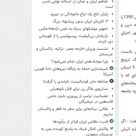
تفاهم ایران و عمان در آستانه نهایی شدن
است
پایان تلخ یک نزاع خانوادگی در دورود
بهمن دري در اين مصاحبه اولويت‌ها و راهبرد هاي فرهنگي معاونت امورفرهنگي در سال 1390را
۳ کاپیتان ایران بدون پیشنهاد بزرگ
ه دين و
تجهیز موشکهای سپاه به نفس اژدها+عکس
ر احياي
بازیکنان بی‌کیفیت، پرسپولیس را از قهرمانی
دور کردند
نشست وزیران خارجه مصر، ترکیه، پاکستان و
ر دانست
عربستان
گ ترويج
چرا موشک‌های ایران تمام نمی‌شود؟
مطالعه از پايه صورت گيرد به همين منظور نمايشگاه‌هاي ياد يار مهربان در سال 89 در 5 استان
شبیه‌سازی حمله به پایگاه نیروهای دلتا فورس
آمریکا
ي که با
صاعقه جان فوتبالیست تایلندی را گرفت!
کتابخانه‌هاي
سناریوی بلاگر زن برای قتل شوهرش
زه جامعه
عصبانیت ترامپ از پیروزی نامزد حامی
فلسطین در میشیگان
بقائی: برنامه‌ای برای سفر به قطر و پاکستان
نداریم
گفت : اگر
قدرت نظامی ایران فراتر از برآوردها
اشد اثرش
واکنش کمال شرف به پاسخ کوبنده یمن به
عربستان سعودی