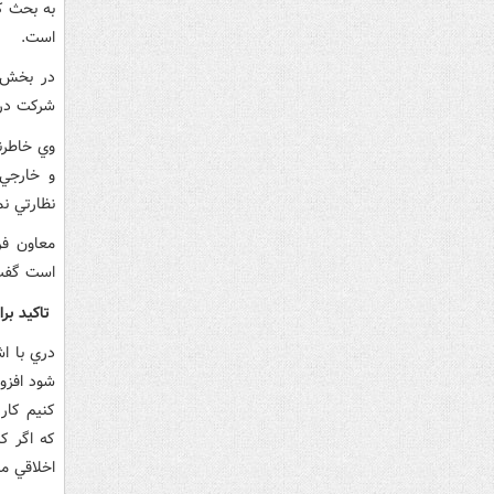
است.
در بخش ه
شرکت در 
نظارتي ن
معاون فره
است گفت 
تاکيد بر
دري با ا
شود افزود
کنيم کار
که اگر ک
اخلاقي م