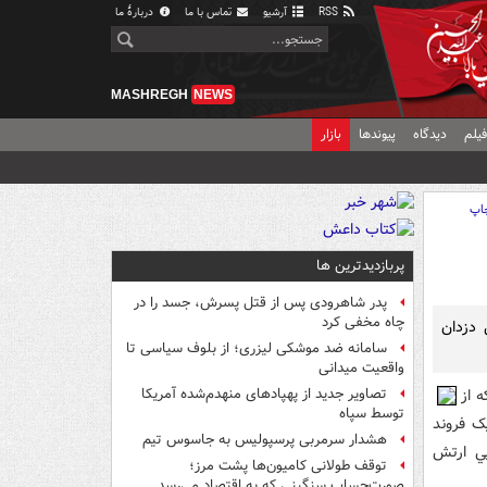
RSS
آرشیو
تماس با ما
دربارهٔ ما
MASHREGH
NEWS
یلم
دیدگاه
پیوندها
بازار
اپ
پربازدیدترین ها
پدر شاهرودی پس از قتل پسرش، جسد را در
چاه مخفی کرد
 دزدان
سامانه ضد موشکی لیزری؛ از بلوف سیاسی تا
واقعیت میدانی
زار تني نجم که از
تصاویر جدید از پهپادهای منهدم‌شده آمریکا
توسط سپاه
ک فروند
هشدار سرمربی پرسپولیس به جاسوس تیم
يي ارتش
توقف طولانی کامیون‌ها پشت مرز؛
صورت‌حساب سنگینی که به اقتصاد می‌رسد