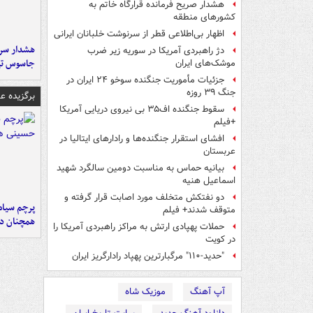
هشدار صریح فرمانده قرارگاه خاتم‌ به
کشورهای منطقه
اظهار بی‌اطلاعی قطر از سرنوشت خلبانان ایرانی
هشدار سرم
دژ راهبردی آمریکا در سوریه زیر ضرب
جاسوس تی
موشک‌های ایران
جزئیات مأموریت جنگنده سوخو ۲۴ ایران در
جنگ ۳۹ روزه
برگزیده 
سقوط جنگنده اف۳۵ بی نیروی دریایی آمریکا
+فیلم
افشای استقرار جنگنده‌ها و رادارهای ایتالیا در
عربستان
بیانیه حماس به مناسبت دومین سالگرد شهید
اسماعیل هنیه
دو نفتکش متخلف مورد اصابت قرار گرفته و
پرچم سیاه
متوقف شدند+ فیلم
همچنان در
حملات پهپادی ارتش به مراکز راهبردی آمریکا را
در کویت
"حدید-۱۱۰" مرگبارترین پهپاد رادارگریز ایران
آپ آهنگ
موزیک شاه