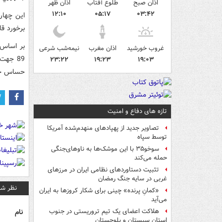
اذان صبح
طلوع آفتاب
اذان ظهر
۱۲:۱۰
۰۵:۱۷
۰۳:۴۲
اين چهار
برخورد ق
غروب خورشید
اذان مغرب
نیمه‌شب شرعی
89 جهت
۲۳:۲۲
۱۹:۲۳
۱۹:۰۳
حساس خلي
تازه های دفاع و امنیت
تصاویر جدید از پهپادهای منهدم‌شده آمریکا
توسط سپاه
سوخو۳۵ با این موشک‌ها به ناوهای‌جنگی
حمله می‌کند
تثبیت دستاوردهای نظامی ایران در مرزهای
غربی در سایه جنگ رمضان
نظر شم
«کمانِ پرنده» چینی برای شکار کروزها به ایران
می‌آید
نام
هلاکت اعضای یک تیم تروریستی در جنوب
استان سیستان و بلوچستان