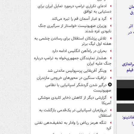
مان
ادعای تکراری ترامپ درمورد تمایل ایران برای
دستیابی به توافق
وق
گرد و غبار آسمان قم را تیره می‌کند
وزیران صهیونیست خواستار از سرگیری جنگ
نابودی غزه شدند
تلاش پزشکان استقلال برای رساندن چشمی به
هفته اول لیگ برتر
بحران در راه‌آهن انگلیس ادامه دارد
هشدار نمایندگان جمهوری‌خواه به ترامپ درباره
یراندازی
جنگ علیه ایران
فیلم
وینگر آفریقایی پرسپولیس ماندنی شد
ترافیک سنگین در محورهای خروجی مازندران
درگیر شدن گردشگر اسپانیایی با نظامی
صهیونیست
گزارشی دیگر از کاهش ذخایر کلیدی موشکی
آمریکا
دروازه‌بان اسپانیایی در یک‌قدمی بازگشت به
استقلال
تنگه هرمز ریاض را وادار به تخفیف‌دهی نفتی
کرد