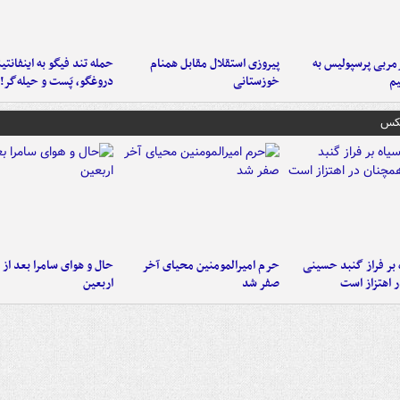
ربی پرسپولیس به
پیروزی استقلال مقابل همنام
حمله تند فیگو به اینفانتین
م
خوزستانی
دروغگو، پَست‌ و حیله‌گر!
عکس
 بر فراز گنبد حسینی
حرم امیرالمومنین محیای آخر
حال و هوای سامرا بعد از ا
 اهتزاز است
صفر شد
اربعین