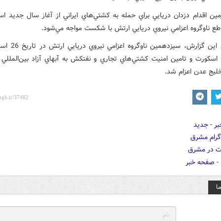
مين اقدام دزدان دريايي براي حمله به کشتي‌هاي ايراني از آغاز سال جديد اس
اطع ناوگروه اعزامي نيروي دريايي ارتش با شکست مواجه مي‌شود.
بر اساس اين گزارش، سيزدهم
 اسکورت و تامين امنيت کشتي‌هاي تجاري و نفتکش به آبهاي آزاد بين‌المللي 
ج عدن اعزام شد.
ا