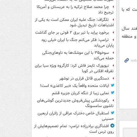
چرا محمد صلاح ترکیه را به عربستان و آمریکا
ت که با
ترجیح داد
تلگراف: جنگ علیه ایران ممکن است به یکی از
اشتباهات تاریخ تبدیل شود
ين ناوگروه اعزامي نيروي دريايي ارتش در تاريخ 26 اسفند سال
برخورد پراید با تیر برق ۲ فوتی بر جای گذاشت
و منطقه
ترامپ: فکر می‌کنم جنگ با ایران خیلی زود
پایان می‌یابد
سوخو۳۵ با این موشک‌ها به ناوهای‌جنگی
حمله می‌کند
نیویورک تایمز فاش کرد: کارگروه ویژه سیا برای
تفرقه افکنی در کوبا
دستگیری قاتل فراری در نوشهر
ایالات متحده واقعاً یک «ببر کاغذی» است!
نمایی زیبا از تنگه کریان جزیره قشم
رکوردشکنی پیش‌فروش جدیدترین گوشی‌های
تاشوی سامسونگ
استقبال خاص دخترک عراقی از زائران اربعین
حسینی
افشاگری برادرزاده ترامپ: تمام تصمیم‌هایش از
روی ترس است