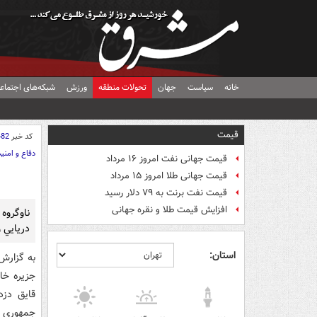
خانه
سیاست
جهان
تحولات منطقه
ورزش
شبکه‌های اجتماع
قیمت
کد خبر
482
دفاع و امنی
قیمت جهانی نفت امروز ۱۶ مرداد
قیمت جهانی طلا امروز ۱۵ مرداد
قیمت نفت برنت به ۷۹ دلار رسید
افزایش قیمت طلا و نقره جهانی
ناوگروه
دريايي و
استان:
جزيره خا
قايق دزد
جمهوري ا