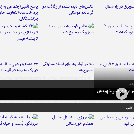
دوبرق در راه شمال
عکس‌های دیده نشده از رفاقت دو
پاسخ تأمین‌اجتماعی به ز
فرمانده‌ موشکی
پرداخت مابه‌التفاوت حق
بازنشستگان
برخورد پراید با تیر برق ۲ فوتی بر
تنظیم قولنامه برای اسناد سبزرنگ
۲۲ کشته و زخمی بر اثر ت
شت
ممنوع شد
در یک مدرسه در تایلند+ 
ده
در بر پای پسر شهیدش
رزشی