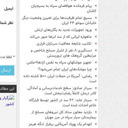
پیام فرمانده هوافضای سپاه به بسیجیان
ایمیل
کاشان
بسیج تمام ظرفیت‌ها برای تعیین وضعیت دیگر
نظر شما 
خلبانان سوخو ۲۴ ایران
ورود تجهیزات جدید به یگان‌های ارتش
ماهواره ایرانی که از سد ابرها عبور می‌کند
تکذیب شایعه معافیت سربازان فراری
دستگیری ۸ نفر از اشرار مسلح شاخص و
مرتبطین گروهک های تروریستی
*
لطفا عدد م
تجهیز موشکهای سپاه به نفس اژدها+عکس
چرا موشک‌های ایران تمام نمی‌شود؟
رضایی: آمریکا در حملات ایران ۵۰۰ کشته داده
است
سردار صادق: سطح خدمات‌رسانی و آمادگی
این مطالب
کادر درمان کاملاً رضایت‌بخش است
سردار عابد: ۶۲ سد در کشور توسط قرارگاه
خاتم احداث شده است
بازدید معاون ستاد کل نیروهای مسلح از
بیمارستان سیار سپاه در مرز مهران
انهدام یک پهپاد آمریکایی برفراز تنگه هرمز