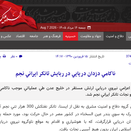
جمعه ۱۶ مرداد ۱۴۰۵ -
Aug 7 2026
ی
دفاع و امنیت
جهاد و مقاومت
حسینیه
فرهنگ و هنر
جامعه
اقتصاد
عکس و ف
37
تاریخ انتشار:
۱۵ فروردین ۱۳۹۰ - ۱۴:۱۷
۰ نظر
چ
ت
ناکامي دزدان دريايي در ربايش تانکر ايراني نجم
 اعزامي نيروي دريايي ارتش مستقر در خليج عدن طي عملياتي موجب ناکامي
 نجات تانکر ايراني نجم شد.
به گزارش گروه دفاع و امنيت مشرق به نقل از ايسنا، تانکر نفتکش 300 ه
رک به سوي بندر عين السخناء در کشور مصر در حال حرکت بود، مورد حمله ي
ان دريايي قرارگرفت، که با هوشياري و اقدام به موقع ناوگروه نيروي دريا
سلامي ايران بدون هيچ آسيبي نجات يافت.