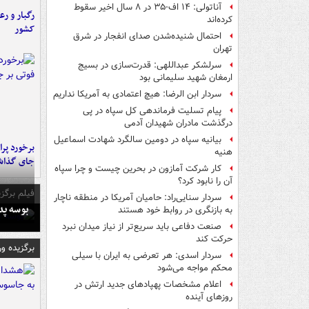
آناتولی: ۱۴ اف-۳۵ در ۸ سال اخیر سقوط
رگبار و رع
کرده‌اند
کشور
احتمال شنیده‌شدن صدای انفجار در شرق
تهران
سرلشکر عبداللهی: قدرت‌سازی در بسیج
ارمغان شهید سلیمانی بود
سردار ابن الرضا: هیچ اعتمادی به آمریکا نداریم
پیام تسلیت فرماندهی کل سپاه در پی
درگذشت مادران شهیدان آدمی
بیانیه سپاه در دومین سالگرد شهادت اسماعیل
هنیه
جای گذا
کار شرکت آمازون در بحرین چیست و چرا سپاه
آن را نابود کرد؟
فیلم برگزی
سردار سنایی‌راد: حامیان آمریکا در منطقه ناچار
بوسه‌ پ
به بازنگری در روابط خود هستند
صنعت دفاعی باید سریع‌تر از نیاز میدان نبرد
حرکت کند
برگزیده و
سردار اسدی: هر تعرضی به ایران با سیلی
محکم مواجه می‌شود
اعلام مشخصات پهپادهای جدید ارتش در
روزهای آینده