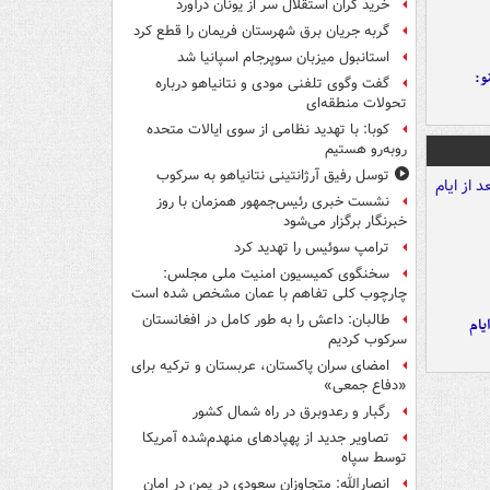
خرید گران استقلال سر از یونان درآورد
گربه جریان برق شهرستان فریمان را قطع کرد
استانبول میزبان سوپرجام اسپانیا شد
و:
گفت وگوی تلفنی مودی و نتانیاهو درباره
تحولات منطقه‌ای
کوبا: با تهدید نظامی از سوی ایالات متحده
روبه‌رو هستیم
توسل رفیق آرژانتینی نتانیاهو به سرکوب
نشست خبری رئیس‌جمهور همزمان با روز
خبرنگار برگزار می‌شود
ترامپ سوئیس را تهدید کرد
سخنگوی کمیسیون امنیت ملی مجلس:
چارچوب کلی تفاهم با عمان مشخص شده است
طالبان: داعش را به طور کامل در افغانستان
یام
سرکوب کردیم
امضای سران پاکستان، عربستان و ترکیه برای
«دفاع جمعی»
رگبار و رعدوبرق در راه شمال کشور
تصاویر جدید از پهپادهای منهدم‌شده آمریکا
توسط سپاه
انصارالله: متجاوزان سعودی در یمن در امان