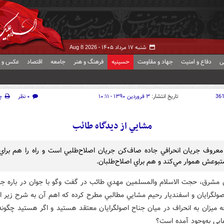
شنبه ۱۷ مرداد ۱۴۰۵ -
Aug 8 2026
ی
دفاع و امنیت
جهاد و مقاومت
حسینیه
فرهنگ و هنر
جامعه
اقتصاد
عکس و ف
36
تاریخ انتشار:
۳ فروردین ۱۳۹۰ - ۱۰:۱۱
۰ نظر
چ
مشايي از ديدگاه طائب
وف جريان انحرافي جاده صاف‌کن جريان اصلاح‌طلبي است و راه را هم براي
تبوعش هموار مي‌کند و هم براي اصلاح‌طلبان.
 مشرق، حجت الاسلام والمسلمين مهدي طائب در گفت وگو با جوان در باره جر
اصولگرايان و اسفنديار رحيم مشايي مطالبي مطرح کرده که اهم آن به شرح زير 
ه ميزان به انحراف در ميان جناح اصولگرايان معتقد هستيد و اگر هستيد چگونه 
ايي به‌وجود آمده است؟