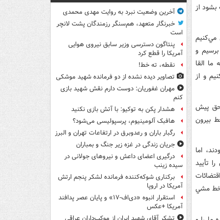
بشود از
آخرین وضعیت نبرد به روایت مهدی محمدی
خبرنگار متعهد، هم‌سنگر رزمندگان پشت لانچر
است
مي‌کنيم
پنتاگون دسترسی وزیر سابق نیروی هوایی
برسيم و
آمریکا را قطع کرد
ما القا
نقطه، ته خط!
يم و از
تصاویر دیده‌ نشده از دو فرمانده شهید موشکی
مهران غفوریان: دوست دارم نقش شهید بازی
کنم
 حق پيش
هشدار پکن به توکیو: با آتش بازی نکنید
ط بيرون
هافبک آلومینیوم، پرسپولیسی می‌شود؟
رگبار باران و رعدوبرق در ارتفاعات تهران و البرز
جریان زندگی در غزه زیر جنگ و بمباران
بودند، اما
درگیری اعضای داعش و نیروهای جولانی در
را تأييد
سیده زینب
قتضائات
برکناری شوکه‌کننده فرمانده لشکر پنجم ارتش
آمریکا در اروپا
ا خط مشي
استقرار انبوه «دی‌اف‑۱۷» و پایان عصر پدافند
آمریکا +عکس
تشکر آقای شهید ایران از موکب‌داران عراقی
ما را و