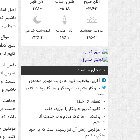
اذان صبح
طلوع آفتاب
اذان ظهر
۱۲:۱۰
۰۵:۱۸
۰۳:۴۳
اصل امکا
باشيم که
شيطان، ي
غروب خورشید
اذان مغرب
نیمه‌شب شرعی
هر موقع ت
۲۳:۲۳
۱۹:۲۱
۱۹:۰۲
هيچ کدام
کنيم نه م
نفس امار
تازه های سیاست
آخرين ان
هست و به
آخرین وضعیت نبرد به روایت مهدی محمدی
خبرنگار متعهد، هم‌سنگر رزمندگان پشت لانچر
باشيم و ب
است
جماعت اص
نقطه، ته خط!
هست براي
قالیباف روز خبرنگار را تبریک گفت
باشد که پ
پزشکیان: ما نوکر مردم و در خدمت آنان
هستیم
مؤمنين د
عراقچی: زمان آن فرا رسیده است که به خود
متکی باشیم
کنند ‌ و 