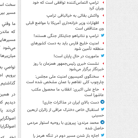
ترامپ التماس‌کننده توافقی است که خود
سخت است؛
ویران کرد
مسير بيرو
واکنش بقائی به خیالبافی ترامپ
اظهارات وزیر خزانه‌داری آمریکا با مواضع قبلی
ما وقتي 
وی متناقض است
که ماندن
ترامپ و نتانیاهو جنایتکار جنگی هستند!
مسيرهايي
امنیت خلیج فارس باید به دست کشورهای
مي‌شود ک
منطقه تأمین شود
ميان‌برها 
ماموریت در حال پایان است!
نشست خبری رئیس‌جمهور همزمان با روز
تواصي به
خبرنگار برگزار می‌شود
برويم. ا
سخنگوی کمیسیون امنیت ملی مجلس:
چارچوب کلی تفاهم با عمان مشخص شده است
گذاشتيم 
حاج علی اکبری: انقلاب ما محصول مکتب
عاشورا است
ديديم که 
دست بالای ایران در مذاکرات جاری!
کردند يا
استقبال خاص دخترک عراقی از زائران اربعین
حسینی
اصولگرايي
محمد مرندی: پیروزی با روحیه استوار مردمی
اصولگرايا
حاصل شده
اجازه باز شدن مسیر دوم در تنگه هرمز را
لطفي که 