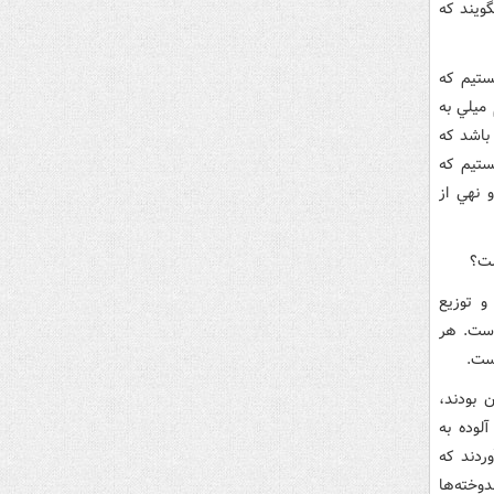
ويند که
ستيم که
ميلي به
 باشد که
ستيم که
 نهي از
ست؟
و توزيع
است. هر
ست.
 بودند،
لوده به
ردند که
وخته‌ها