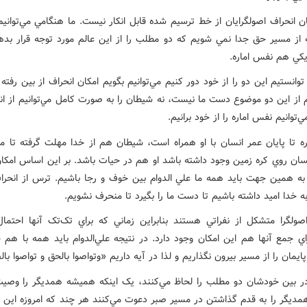
ن انحراف اصولگرايان از خط ترسيم شده قابل انکار نيست. ما هنگامي مي‌تواني
 از مسير حق جدا نمي شويم که دو مطلب را از اين عالم مورد توجه قرار بده
کي هم نفس اماره.
وانستيم اين دو را از خود دور کنيم مي‌توانيم بگويم امکان انحراف از بين رفت
 از اين دو موضوع دست ما نيست، نه شيطان را به صورت کامل مي‌توانيم از ان
ي‌توانيم نفس اماره را از خود برانيم.
ه تا پايان عمر انسان با او همراه است، شيطان هم از خدا مهلت گرفته تا م
سان روي کره زمين وجود داشته باشد او هم در حيات باشد. بر اين اساس امکان
 همين جهت بايد همه ما علي الدوام بين خوف و رجا باشيم. ترس از انحرا
ه خدا اميد داشته باشيم تا دست ما را بگيرد تا منحرف نشويم.
ولگرا متشکل از نفراتي هستند بنابراين زماني که براي تک‌تک آنها احتمال
 جمع آنها هم اين امکان وجود دارد. در نتيجه علي‌الدوام بايد همه با هم 
ايمان را از مسير بيرون نگذاريم و لذا در آيه داريم «وتواصوا بالحق و تواصوا بال
ر بين خودشان دو مطلب را لحاظ مي‌کنند، يک اينکه هميشه همديگر را وصي
همديگر را به قدم گذاشتن در مسير صبر دعوت مي‌کنند هر چند که امروزه اين ر