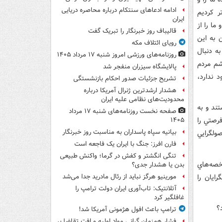
ادامه ادعاهای سنتکام درباره محاصره دریایی
ر کرديم
ایران
ما را از
قالیباف روز خبرنگار را تبریک گفت
 به اين
رویای ائتلاف مکه
به دنبال
روزنامه‌های ورزشی امروز ‌شنبه ۱۷ مرداد ۱۴۰۵
شم مردم
پالایشگاه سیزران منفجر شد
 ندارد،
تشریح جزئیات صدور احکام بازنشستگی
هشدار ارشدترین ژنرال آمریکا درباره
محدودیت‌های نظامی علیه ایران
تند و به
صفحه نخست روزنامه‌های شنبه ۱۷ مرداد
رصتي را
۱۴۰۵
بیانیه سپاه پاسداران به مناسبت روز خبرنگار
صولگرايي
فارن افرز: جنگ با ایران یک فاجعه است
تنگی انگشتر و کفش در گرما؛ واکنش طبیعی
خصه‌هاي
بدن یا هشدار جدی؟
ايان را
مورینیو هرگز نباید از رئال مادرید جدا می‌شد
آتلانتیک: تاب‌آوری ایران دولت ترامپ را
غافلگیر کرد
؟
ترامپ باعث افول هژمونی آمریکا شد!
فشار هم‌زمان گرانی مواد اولیه و افت تقاضا بر