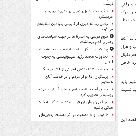
 و وقتي
نیست
تاکید نخست‌وزیر عراق بر تقویت روابط با
 را درک
عربستان
 تحت نظر
وقتی رسانه عبری از کابوس بنیامین نتانیاهو
می‌گوید
هیچ دولتی به اندازۀ ما در جهت سیاست‌های
 نه آنکه
رهبری قدم برنداشت
صب و عزل
پزشکیان: هرگز استعفا نداده‌ام و نخواهم داد
م دنبال
تجاوزات مجدد رژیم صهیونیستی به جنوب
ارد خاص
لبنان
حمله به ۱۵ نفتکش‌ اماراتی از ابتدای جنگ
پزشکیان: ما نوکر مردم و در خدمت آنان
يم بايد
هستیم
يد نسبت
سنای آمریکا لایحه تحریم‌های گسترده انرژی
روسیه را تصویب کرد
عراقچی: زمان آن فرا رسیده است که به خود
متکی باشیم
۶ فوتی و ۵ مصدوم بر اثر تصادف زنجیره‌ای
اهند اين