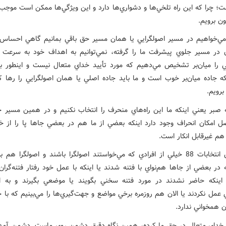
 چرا که اين راه تلخي‌ها و دشواري‌ها دارد و اين ويژگي‌ها ممکن است موجب 
ن برويم.
مي‌خواهيم در مسير اصولگرايي يا همان مسير حق باقي بمانيم گاهي احساس 
 در مسير جلوي پيشرفت ما را گرفته، نمي‌توانيم به اهداف خود به سرعت 
 را ميان‌بر تشخيص مي‌دهيم که مورد تأييد خداي متعال نيست و اينطور به 
ه جاده ميان‌بر خوب است و ما بايد جاده اصلي يا همان اصولگرايي را رها کن
برويم.
 صبر يعني اينکه ما اين راه‌هاي منحرف را انتخاب نکنيم و در همين مسير
صل امکان انحراف وجود دارد اينکه بعضي از ما هم در بعضي جاها پا را از خ
هم غيرقابل انکار است.
در همين انتخابات 88 خيلي از افرادي که مي‌خواستند اصولگرا‌ باشند و اصولگرا هم 
در بعضي از جاها هم‌نواي با فتنه شدند يا اينکه با عمل خود رفتار فتنه‌گران 
 اينکه حاضر نشدند در مورد فتنه سخني بگويند يا موضعي بگيرند و به ا
 عمل نکردند يا الان هم روزمره برخي مواضع و جهت‌گيري‌ها را مي‌بينيم که ب
ن همخواني ندارد.
خداي متعال در حق ما کرده، همين نگاه دقيق دشمن روي ماست. دشمن آمده 