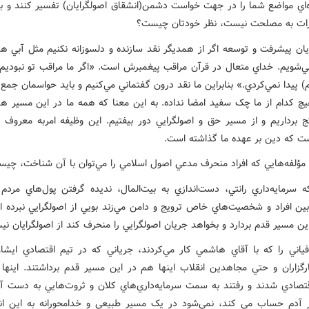
‌اي مواضع شما را در جهت خواست دشمن(انشقاق اصولگرايان) تفسير کنند و بگ
رات به مصلحت نيست، نظر خودتان چيست؟
يان پيشرفت و توسعه اگر از همديگر نقد سازنده و دلسوزانه نکنيم مثل آبي ه
ي‌شويم. خداي متعال در قرآن مراقب پيغمبرش است. «اگر ما مراقب تو نبوديم 
م) پيدا نمي‌کردي.» بنابراين ما نقد درون گفتماني مي‌کنيم و بايد حواسمان جمع
يچ کدام از ما چک سفيد امضا نداده. به اين معنا که همه ما در اين مسير ه
ج برداريم و از مسير حق و اصولگرايي دور بيفتيم. اين وظيفه امربه معروف و
ت که دين بر عهده ما گذاشته است.
 مؤلفه‌هايي که افراد منحرف مدعي اصول اسلامي را مي‌توان با آن شناخت، چي
ه سرمايه‌داري رانتي، دست‌اندازي به بيت‌المال، نديده گرفتن پول‌هاي مردم 
بين افراد و شخصيت‌هاي خاص ترويج و دامن مي‌زند بويي از اصولگرايي نبرده 
ن مسير قدم بردارد و بخواهد جريان اصولگرايي را منحرف کند از اصولگرايان ني
افياني را که با آقاي هاشمي کار مي‌کردند، جرياني که در تيم اقتصادي ايشان
ارگزاران و حتي مجاهدين انقلاب اينها هم در اين مسير قدم برداشتند. اينها آ
تصادي شدند و رفتند به سمت سرمايه‌داري‌هاي کلان و ثروت‌هايي به دست آو
آدم حساب مي کند، نمي‌شود در يک مسير طبيعي و خدامحورانه به اين اند