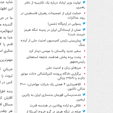
شايد عده
توئیت وزیر ارشاد درباره یک تکذیبیه از دفتر
رهبری
اين اظها
حمایت ایران از تصمیمات رهبران فلسطینی در
ما در جر
روند مذاکرات
رسوایی در اردوگاه دشمن!
گنديده م
عمان از ایستادگی ایران در زمینه تنگه هرمز
اينها(مرد
خرسند است!
خدا به ه
پیش‌بینی رئیس کمیسیون امنیت ملی از آینده
قدم را ک
جنگ
منکري اس
سفیر جدید پاکستان با مومنی دیدار کرد
پشت پرده پخش هدفمند شایعه استعفای
مهم‌ترين
رئیس‌جمهور
مرزهای زبان و امنیت ملی
جرياني ک
برگزاری دادگاه پرونده کثیرالشاکی «تات موتور
ثروت را 
تاک» با ۲۹۷۹ شاکی
کس در اي
کلاهبرداری ۴ همتی یک شرکت مهاجرتی؛ ۳۰۰
شاکی تاکنون
بنده اطر
خدمت‌رسانی قهرمان بدنسازی ایران به زائرین
آقايان ک
اربعین
مسائل اق
تلاقی دو اراده پولادین در هندسه قدرت
هر چقدر 
صلح در تنگه هرمز در گرو خروج آمریکا از