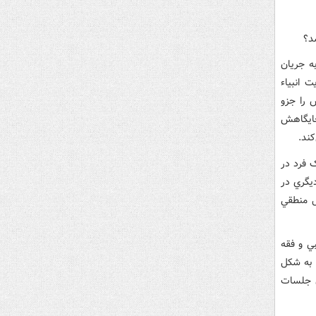
د؟
ه جريان
 انبياء
 را جزو
جايگاهش
ند.
 فرد در
ديگري در
ل منطقي
ي و فقه
 به شکل
ن جلسات