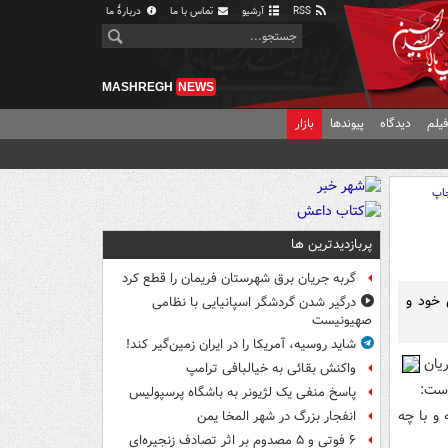
RSS
آرشیو
تماس با ما
دربارهٔ ما
MASHREGH
NEWS
یلم
دیدگاه
پیوندها
بازار
اپ
پربازدیدترین ها
گربه جریان برق شهرستان فریمان را قطع کرد
 خود و
درگیر شدن گردشگر اسپانیایی با نظامی
صهیونیست
شاید روسیه، آمریکا را در ایران زمین‌گیر کند!
يان
واکنش بقائی به خیالبافی ترامپ
است:
پاسخ منفی یک لژیونر به باشگاه پرسپولیس
و با چه
انفجار بزرگ در شهر المخا یمن
۶ فوتی و ۵ مصدوم بر اثر تصادف زنجیره‌ای