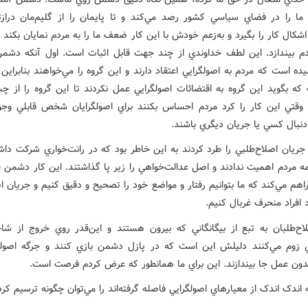
 ما را در فضاي سياسي کشور رصد مي‌کند و تا پايمان را از گليم‌مان درازت
اشکال کار را بگيرد و به‌زعم خودش با اين کار ضعف ما را به مردم نمايان بکند و 
 بيندازد. اين لطف خداوندي از چند جهت قابل اثبات است. اول آنکه دشمن
ده است که مردم به اصولگرايي اعتقاد دارند و اين گروه را مي‌خواهند بنابراين 
که بگويد اين گروه به اقتضائات اصولگرايي عمل نکردند تا اين گروه را از چ
و وقتي اين کار را کرد مردم احساس بکنند براي اصولگرايان شخص قابلي وجود
دنبال کسي يا جريان ديگري باشند.
جريان اصلاح‌طلبي را طرد کردند به اين خاطر بود که در رانت‌خواري شرکت داش
ه مردم اهميت ندادند و اصل عدالت‌خواهي را زير پا گذاشتند. اين کار دشمن ف
راهم مي‌کند که ما بتوانيم رفتار و مواضع خود را تصحيح و دقيق کنيم و جريان ا
د افراد‌ منحرف غربال کنيم.
لاح‌طلبان به تبع از بيگانگاني که بيرون هستند و اين‌قدر روي خروج از شا
ي زوم مي‌کنند دليلش اين است که در پازل دشمن بازي کنند و جرگه اصولگر
دون عمل جا بيندازند. اين براي ما همانطور که عرض کردم فرصت است.
 اندک اندک از معيارهاي اصولگرايي فاصله گرفته‌اند را مي‌توان چگونه ترسيم کرد