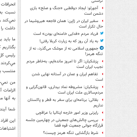
تراستی
انحرافات
آجورلو: ایجاد دوقطبی «جنگ و صلح‌» بازی
نسبت به 
دشمن است
نمي‌کند و
سفیر ایران در ژاپن: همان فاجعه هیروشیما در
حال تکرار است
داشت را ب
فریاد مردم «فدایی خامنه‌ای بودن» است
ما بايد ب
به یاد آن روز که به زیارت کربلا رفتی!
بگذاريم ک
جمهوری اسلامی نه از موشک می‌گذرد، نه از
تنگه هرمز!
رئيس کل 
پزشکیان: اگر تا امروز مانده‌ایم، به‌خاطر مردم
مي‌کردند
نجیب ایران است
منتسب به
تفاهم ایران و عمان در آستانه نهایی شدن
است
من نمي‌خ
پزشکیان: مشروطه نماد بیداری، قانون‌گرایی و
الزامات 
مردم‌سالاری ملت ایران است
به آنها م
بقائی: برنامه‌ای برای سفر به قطر و پاکستان
نداریم
شما آينده
رایزنی وزیر امور خارجه ایتالیا با عراقچی
اين افراد
بررسی چالش‌های جمعیتی در چهارمین جلسه
قرارگاه جوانی جمعیت قوه قضا
اشتباهات 
شرط بازگشایی تنگه هرمز چیست؟