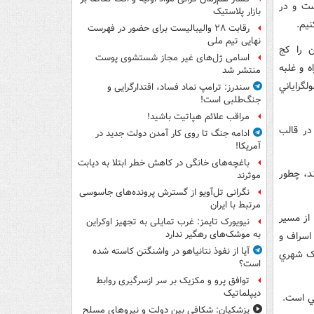
ست و در
بازار پلاستیک
نيم.
رقابت ۲۸ والیبالیست برای حضور در فهرست
نهایی تیم ملی
ن را کج
اسامی ژل‌های غیر مجاز شستشوی پوست
ه و غلبه
منتشر شد
لگراياني
سندرز: ترامپ نماد فساد، اقتدارگرایی و
جنگ‌طلبی است!
مراقب علائم هپاتیت باشید!
در قالب
ادامه جنگ تا روی کار آمدن دولت جدید در
آمریکا!
باغچه‌های خانگی در کاهش خطر ابتلا به دیابت
ند، چطور
موثرند
نگرانی تل‌آویو از گسترش پرونده‌های جاسوسی
مرتبط با ایران
 از مسير
نیویورک تایمز: غرب تمایلی به تجهیز اوکراین
به موشک‌های رهگیر ندارد
 اسراف و
آیا از نفوذ نتانیاهو در واشنگتن کاسته شده
چک شهري
است؟
توافق پرو و مکزیک بر سر ازسرگیری روابط
دیپلماتیک
يي است.
پزشکیان: شکافی بین دولت و نیروهای مسلح