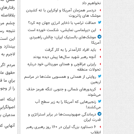
نخواهیم داد
رفتارهاي
دردسر همزمان آمریکا و اوکراین با ته کشیدن
بلافاصله 
موشک های پاتریوت
چشم مردم
حماقت ترامپ با ذخایر انرژی جهان چه کرد؟
این دیپلماسی نمایشی، شکست خورده است
نتيجه رسي
موشک‌های بالستیک ایران؛ چالش راهبردی
اين است 
آمریکا
بيندازد 
باید افراد کارآمدتر را به کار گرفت
لاجرم به 
آنچه رهبر شهید سال‌ها پیش دیده بودند
رایزنی عراقچی و همتای موریتانی خود درباره
مردم اگر 
تحولات منطقه
حقوق عام
روایتی از همدلی و همسویی ملت‌ها در مراسم
براي ما ف
اربعین
را از وجو
کریدورهای شمالی و جنوبی تنگه هرمز حذف
می‌شوند
اينکه اص
زنجیرهایی که آمریکا را به زیر سطح آب
اصولگراي
می‌کشند!
مدعيان ب
درماندگی صهیونیست‌ها در برابر استراتژی و
قدرت ایران
آنهايي که
۶ دستاورد بزرگ ایران در ۱۶۰ روز رهبری رهبر
انقلاب