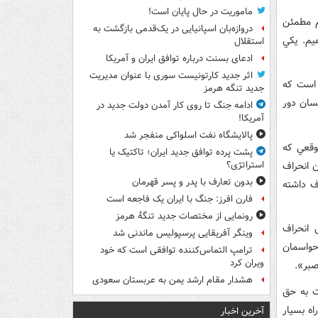
ماموریت در حال پایان است!
م مطمئن
دروازه‌بان اسپانیایی در یک‌قدمی بازگشت به
يم. يکي
استقلال
ادعای بسنت درباره توافق ایران و آمریکا
اثر جدید کارتونیست سوری با عنوان مدیریت
ه است که
جدید تنگه هرمز
سان دور
ادامه جنگ تا روی کار آمدن دولت جدید در
آمریکا!
پالایشگاه نفت اسلواکی منفجر شد
وقعي که
پشت پرده توافق جدید ایران؛ تاکتیک یا
 انحراف
استراتژی؟
بدون تعارف با پدر و پسر قهرمان
ف داشته
فارن افرز: جنگ با ایران یک فاجعه است
رونمایی از مختصات جدید تنگۀ هرمز
 انحراف
وینگر آفریقایی پرسپولیس ماندنی شد
حواسمان
ترامپ التماس‌کننده توافقی است که خود
ویران کرد
صبر».
هشدار مقام ارشد یمن به عربستان سعودی
ت به حق
اه بسيار
آخرین اخبار