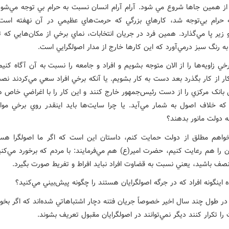
 از همين جاها شروع مي شود. آرام آرام انسان نسبت به حرام بي توجه مي‌شود
حرام بي‌توجه شد، کارهاي بزرگي که حرمت‌هاي عظيمي در آن نهفته است
 زير پا مي‌گذارد. همين فرد در جريان انتخابات، نماي برخي از مکان‌هايي که
ه رنگ سبز درمي‌آورد که اين کارها خارج از مدار اصولگرايي است.
رخي زاويه‌ها را از الان متوجه بشويم و افراد و جامعه را نسبت به آن آگاه کنيم
ار از کار بگذرد بعد دست به کار بشويم. يا آنکه برخي افراد سعي مي‌کردند ن
بانک مرکزي را از دست رئيس‌جمهور خارج کنند و اين کار را با اغراضي خاص ه
 که خلاف اصول به شمار مي‌آيد. يا‌ چرا سايت‌ها بايد اينقدر روي برخي مو
 دولت مانور بدهند؟
واهم مطلق از دولت حمايت کنم، داستان اين است که اگر ما اصولگرا هست
آن را هم رعايت کنيم، حضرت امير(ع) هم مي‌فرمايند: با مردم که برخورد مي‌کن
نصف باشيد، يعني نسبت به قضاوت افراد نبايد افراط و تفريط صورت بگيرد.
 اينگونه افراد که در جرگه اصولگرايان هستند را چگونه پيش‌بيني مي‌کنيد؟
 در طول چند سال اخير خصوصاً جريان فتنه دچار اشتباهاتي شده‌اند که اگر بخو
را تکرار کنند ديگر نمي‌توانند در اصولگرايان مقبول تعريف بشوند.