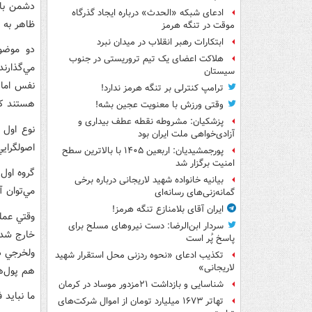
دشمن با 
ادعای شبکه «الحدث» درباره ایجاد گذرگاه
ظاهر به ا
موقت در تنگه هرمز
ابتکارات رهبر انقلاب در میدان نبرد
دو موضوع
هلاکت اعضای یک تیم تروریستی در جنوب
مي‌گذارند
سیستان
نفس اماره
ترامپ کنترلی بر تنگه هرمز ندارد!
هستند ک
وقتی ورزش با معنویت عجین بشه!
پزشکیان: مشروطه نقطه عطف بیداری و
نوع اول 
آزادی‌خواهی ملت ایران بود
اصولگراي
پورجمشیدیان: اربعین ۱۴۰۵ با بالاترین سطح
امنیت برگزار شد
گروه اول 
بیانیه خانواده شهید لاریجانی درباره برخی
مي‌توان آ
گمانه‌زنی‌های رسانه‌ای
ایران آقای بلامنازع تنگه هرمز!
وقتي عملک
سردار ابن‌الرضا: دست نیروهای مسلح برای
خارج شده‌
پاسخ پُر است
ولخرجي د
تکذیب ادعای «نحوه ردزنی محل استقرار شهید
لاریجانی»
هم پول‌ه
شناسایی و بازداشت ۲۱مزدور موساد در کرمان
ما نبايد 
تهاتر ۱۶۷۳ میلیارد تومان از اموال شرکت‌های