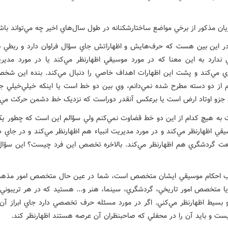
ان مذکور از برخي مواضع ساختارشکنانه در طول سال‌هاي اخير چه مي‌تواند باش
اين بين هست که حرف‌هايش و اظهاراتش جاي سؤال فراوان دارد و ربطي ب
ي ندارد به اين معنا که در مورد موسيقي اظهارنظر مي‌کند يا در مورد مديريت
 مي‌کند و پشت اين اظهارات اهداف خاصي را دنبال مي‌کند. بنده اين شخص
 از دو دسته مطرح شده نمي‌دانم، وي بين دو خط است يا اينکه خيلي‌خيلي 
 جزو اوتاد ارض است يا برعکس آنقدر دوراست که نزديک خط دشمن حرکت مي‌ک
به هيچ کدام از اين دو خط قضاوت نمي‌کنم ولي سؤالم اين است که چطور يک
قي اظهارنظر مي‌کند و در مورد مديريت انبياء هم اظهارنظر مي‌کند و در جاي 
ت گردشگري هم اظهارنظر مي‌کند. بالاخره تخصص اين فرد چيست؟ اين سؤا
اب احکام موسيقي ايشان متخصص است، شما در عين حال متخصص امور مذهب
ا متخصص امور تاريخي، گردشگري، سينما، هنر و... هستيد که در هر تريبوني
 بسيط اظهارنظر مي‌کني. اگر در مورد مسئله حرف تخصصي دارد جاي ابراز آ
ست و بايد آن را در محفلي که صاحبنظران آن عرصه هستند اظهارنظر کند.