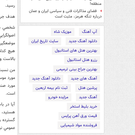
منطقه!
رسيد.
فضای مذاکرات فنی و سیاسی ایران و عمان
‌هدف جري
درباره تنگه هرمز، مثبت است
شخصي در 
آپ آهنگ
موزیک شاه
اصولگراي
دانلود آهنگ جدید
سایت تاریخ ایران
موضعگيري
بهترین هتل های استانبول
هيچ کدام
بالاست و
رزرو هتل استانبول
بهترین جراح بینی ترمیمی
من نسبت 
مورد موسي
آهنگ های جدید
دانلود آهنگ جدید
مورد صنع
پرشین هتل
ثبت نام بیمه اربعین
است.
آهنگ جدید
مزایده خودرو
آيا در ب
خرید بلیط استخر
هستيد، ي
قیمت ورق آهن پرایس
گسترده و
فروشنده مواد شیمیایی
عمومي ني