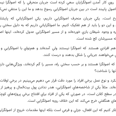
روي کار آمدن اصولگرايان سعي کرده است جريان منحرفي را که اصولگرا ني
صول پايبند است در بين جريان اصولگرايي رسوخ بدهد و ما اين را منتفي نمي‌ک
 است، يکي جريان منحرف اصولگرايي داريم، يکي اصولگراياني که پايشا
 و اين دو را بايد از هم تفکيک کنيم. ما اصولگراياني داريم که به دليل سختي را
 و وجود شيطان بازي خورده‌اند و از مسير اصولگرايي عدول کرده‌اند، اينها اصو
ه مسيرشان کج شده است.
هم افرادي هستند که اصولگرا نيستند ولي آمده‌اند و هم‌نواي با اصولگرايي و 
ي مي‌خواهند جرياني را شکل بدهند و درست کنند.
که اصولگرا هستند و بر حسب سختي راه، مسير را گم کرده‌اند، ويژگي‌هايي دار
نها را شناخت؟
رد و نوع عمل برخي افراد را مورد دقت قرار مي دهيم مي‌بينيم در برخي اوقات
اند. مثلاً يکي از شاخصه‌هاي اصولگرايي، ‌هدر ندادن پول بيت‌المال و پرهيز از
ر سطح کلان است، در صورتي که يکي از افراد براي افتتاح برخي پروژه‌هاي کو
اي هنگفتي خرج مي‌کند که اين خلاف رويه اصولگرايي است.
فکر کنيم که اين افعال، جزئي و فرعي است بلکه اينها مقدمات خروج از اصولگرا