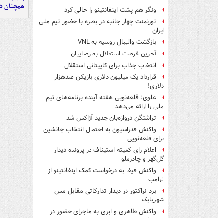
همچنان در
ونگر هم پشت اینفانتینو را خالی کرد
تورنمنت چهار جانبه در بصره با حضور تیم ملی
ایران
بازگشت والیبال روسیه به VNL
آخرین فرصت استقلال به رضاییان
انتخاب جذاب برای کاپیتانی استقلال
قرارداد یک میلیون دلاری بازیکن صدهزار
دلاری!
علوی: قلعه‌نویی هفته آینده برنامه‌های تیم
ملی را ارائه می‌دهد
تراِشتگن دروازه‌بان جدید آژاکس شد
واکنش فدراسیون به احتمال انتخاب جانشین
برای قلعه‌نویی
اعلام رای کمیته استیناف در پرونده دیدار
گل‌گهر و چادرملو
واکنش فیفا به درخواست کمک اینفانتینو از
ترامپ
برد تراکتور در دیدار تدارکاتی مقابل مس
شهربابک
واکنش طاهری و ایری به ماجرای حضور در