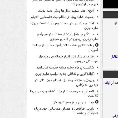
فوری در اوکراین شد
آنچه رهبر شهید سال‌ها پیش دیده بودند
حمایت هلندی‌ها از مظلومیت فلسطین +فیلم
افشای برکناری در موساد پس از شکست پروژه
علیه ایران
دستگیری عامل انتشار مطالب توهین‌آمیز
علیه زائران اربعین در فضای مجازی
روایت تکان‌دهنده دانش‌آموز مینابی از جنایت
آمریکا
تقلال
هدف قرار گرفتن اتاق‌ فرماندهی مزدوران
عربستان در یمن
شکست پروژه «خاورمیانه جدید» نتانیاهو
گزافه‌گویی و لفاظی جدید ترامپ علیه ایران
پیروزی استقلال مقابل همنام خوزستانی در
دیداری تدارکاتی
انفجار در حومه دمشق چند کشته و زخمی برجا
گذاشت
بوسه‌ پدر بر پای پسر شهیدش
رایزنی عراقچی و همتای موریتانی خود درباره
تحولات منطقه
یام