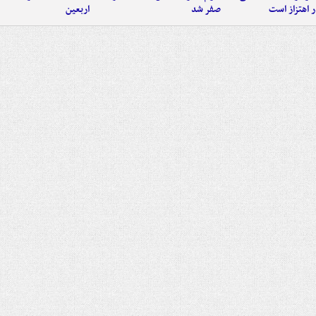
 اهتزاز است
صفر شد
اربعین