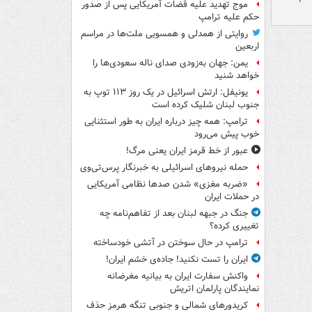
موج تهدید علیه قضات آمریکایی پس از صدور
حکم علیه ترامپ
روایتی از همدلی و همسویی ملت‌ها در مراسم
اربعین
یمن: جهان به‌زودی صدای ناله سعودی‌ها را
خواهد شنید
یونیفل: ارتش اسرائیل در یک روز ۱۱۳ توپ به
جنوب لبنان شلیک کرده است
ترامپ: همه چیز درباره ایران به طور استثنایی
خوب پیش می‌رود
عبور از خط قرمز ایران یعنی مرگ!
حمله نیروهای اسرائیلی به خبرنگار پرس‌تی‌وی
«ضربه مغزی» شدن صدها نظامی آمریکایی
در حملات ایران
جنگ در جبهه لبنان بعد از تفاهم‌نامه چه
تغییری کرده؟
ترامپ در حال سوختن در آتشی خودساخته
ایران را تست نکنید! جاده‌ی خشم ایران!
واکنش سفارت ایران به بیانیه مغرضانه
نمایندگان پارلمان اتریش
کریدورهای شمالی و جنوبی تنگه هرمز حذف