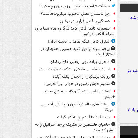
حماقت ترامپ با ذخایر انرژی جهان چه کرد؟
چرا تابستان فصل محبوب میکروب‌هاست؟
دستگیری قاتل فراری در نوشهر
نیویورک تایمز فاش کرد: کارگروه ویژه سیا برای
تفرقه افکنی در کوبا
کنترل کامل تنگه هرمز در دست ایران!
پرچم سیاه بر فراز گنبد حسینی همچنان در
اهتزاز است
ماجرای پیاده روی اربعین حاج رمضان
این دیپلماسی نمایشی، شکست خورده است
روایت پزشکیان از انحلال بانک آینده
شمیم خوش رضوی در هوای بین‌الحرمین
هشدار افسر ارشد آمریکایی به کاخ سفید
+فیلم
موشک‌های بالستیک ایران؛ چالش راهبردی
موج بارش‌های تابستانه در راه ۱۱
آمریکا
باید افراد کارآمدتر را به کار گرفت
حامیان فلسطین در مکزیک پرچم اسرائیل را به
آتش کشیدند
دبیرکل سازمان ملل باز هم خواستار آتش‌بس