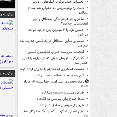
تغییرات جدید یوفا در لیگ‌های اروپایی
دست رد وینیسیوس به حقوقی هم سطح
رونالدو!
برگزیده و
ماجرای خواهرخواندگی استقلال و تیم
افغانستانی چه بود؟
حسین نژاد با ۲ میلیون یورو از دینامو جدا
می‌شود
سرمربی سابق استقلال در یک‌قدمی هدایت یک
تیم ملی
انتصاب سرپرست دبیری فدراسیون کشتی
حمله تند ف
گفت‌وگو با قهرمان جهان که در مبارزه با اشرار
دروغگو، پَ
جانباز شد
نشست اضطراری اینفانتینو با مدیران ارشد فیفا
برگزیده 
تیم بعدی محمد صلاح مشخص شد
روزنامه‌های ورزشی امروز چهارشنبه ۱۴ مرداد
۱۴۰۵
طارمی مشتری معروف پیدا کرد
شرط صلاح برای پیوستن به الاتحاد
هرو رنار سرمربی ساحل عاج شد
علی نعمتی شاگرد دژاگه در لیگ ستارگان قطر
پرچم سیاه
شد