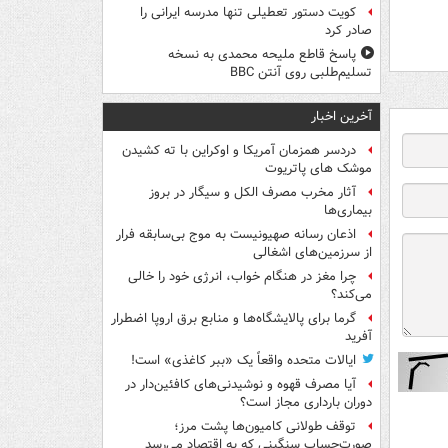
کویت دستور تعطیلی تنها مدرسه ایرانی را
صادر کرد
پاسخ قاطع ملیحه محمدی به نسخه
تسلیم‌طلبی روی آنتن BBC
آخرین اخبار
دردسر همزمان آمریکا و اوکراین با ته کشیدن
موشک های پاتریوت
آثار مخرب مصرف الکل و سیگار در بروز
بیماری‌ها
اذعان رسانه صهیونیست به موج بی‌سابقه فرار
از سرزمین‌های اشغالی
چرا مغز در هنگام خواب، انرژی خود را خالی
می‌کند؟
گرما برای پالایشگاه‌ها و منابع برق اروپا اضطرار
آفرید
ایالات متحده واقعاً یک «ببر کاغذی» است!
آیا مصرف قهوه و نوشیدنی‌های کافئین‌دار در
دوران بارداری مجاز است؟
توقف طولانی کامیون‌ها پشت مرز؛
صورت‌حساب سنگینی که به اقتصاد می‌رسد