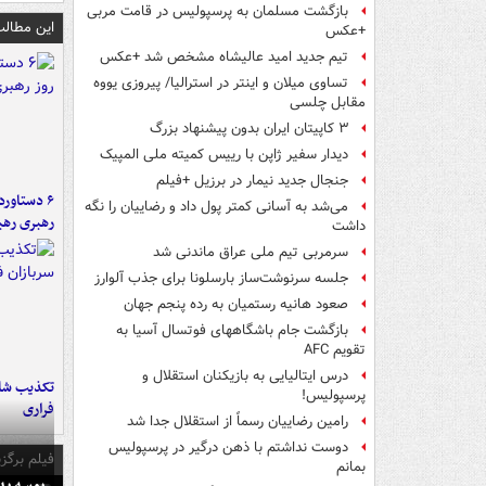
بازگشت مسلمان به پرسپولیس در قامت مربی
این مطالب
+عکس
تیم جدید امید عالیشاه مشخص شد +عکس
تساوی میلان و اینتر در استرالیا/ پیروزی یووه
مقابل چلسی
۳ کاپیتان ایران بدون پیشنهاد بزرگ
دیدار سفیر ژاپن با رییس کمیته ملی المپیک
جنجال جدید نیمار در برزیل +فیلم
می‌شد به آسانی کمتر پول داد و رضاییان را نگه
رهبری رهب
داشت
سرمربی تیم ملی عراق ماندنی شد
جلسه سرنوشت‌ساز بارسلونا برای جذب آلوارز
صعود هانیه رستمیان به رده پنجم جهان
بازگشت جام باشگاههای فوتسال آسیا به
تقویم AFC
درس ایتالیایی‌ به بازیکنان استقلال و
تکذیب شای
پرسپولیس!
فراری
رامین رضاییان رسماً از استقلال جدا شد
دوست نداشتم با ذهن درگیر در پرسپولیس
فیلم برگزی
بمانم
بوسه‌ پ