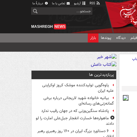
RSS
آرشیو
تماس با ما
دربارهٔ ما
MASHREGH
NEWS
یلم
دیدگاه
پیوندها
بازار
اپ
پربازدیدترین ها
یاوه‌گویی تولیدکننده موشک کروز اوکراینی
علیه ایران
بیانیه خانواده شهید لاریجانی درباره برخی
گمانه‌زنی‌های رسانه‌ای
پادشاه سنگین‌وزنی که در جهان رقیب ندارد
ماهواره‌ها خسارت انفجار جبل‌علی امارت را لو
دادند
۶ دستاورد بزرگ ایران در ۱۶۰ روز رهبری رهبر
انقلاب