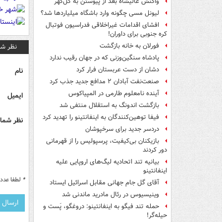
واکنش عالیشاه بعد از پیوستن به گل‌گهر
لیونل مسی چگونه وارد باشگاه میلیاردها شد؟
افشای اقدامات غیراخلاقی فدراسیون فوتبال
کره جنوبی برای داوران!
فورلان به خانه بازگشت
نظر شم
پادشاه سنگین‌وزنی که در جهان رقیب ندارد
دشان از دست عربستان فرار کرد
نام
صنعت‌نفت آبادان ۲ مدافع جدید جذب کرد
آینده نامعلوم طارمی در المپیاکوس
ایمیل
بازگشت اندونگ به استقلال منتفی شد
فیفا توهین‌کنندگان به اینفانتینو را تهدید کرد
نظر شما 
دردسر جدید برای سرخپوشان
بازیکنان بی‌کیفیت، پرسپولیس را از قهرمانی
دور کردند
بیانیه تند اتحادیه لیگ‌های اروپایی علیه
اینفانتینو
*
لطفا عدد م
آقای گل جام جهانی مقابل اسرائیل ایستاد
وینیسیوس در رئال مادرید ماندنی شد
حمله تند فیگو به اینفانتینو: دروغگو، پَست‌ و
حیله‌گر!