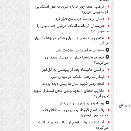
ترامپ: همه چیز درباره ایران به طور استثنایی
خوب پیش می‌رود
دشان از دست عربستان فرار کرد
عربستان فرمانده ائتلاف دریایی چندملیتی را
منصوب کرد
«کمانِ پرنده» چینی برای شکار کروزها به ایران
می‌آید
۸۰۰ سازۀ آمریکایی خاکستر شد
خود فروخته‌ها چطور با موساد همکاری
می‌کردند؟
واکنش عالیشاه بعد از پیوستن به گل‌گهر
ابتکارات رهبر انقلاب در میدان نبرد
آنچه رهبر شهید سال‌ها پیش دیده بودند
تکذیب ادعای «نحوه ردزنی محل استقرار شهید
لاریجانی»
بوسه‌ پدر بر پای پسر شهیدش
رقم فسخ قرارداد رضاییان با استقلال فقط
۱۰۰میلیون تومان!
آیا تینا پاکروان بازهم از ساترا مجوز فعالیت
می‌گیرد؟