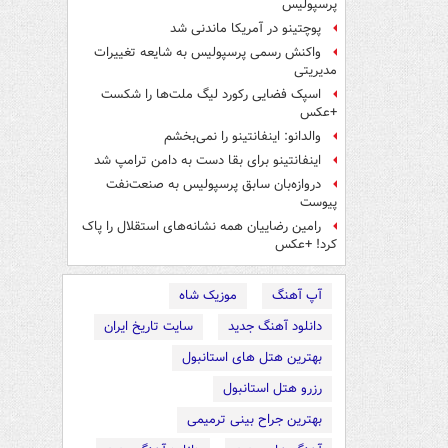
پرسپولیس
پوچتینو در آمریکا ماندنی شد
واکنش رسمی پرسپولیس به شایعه تغییرات
مدیریتی
اسپک فضایی رکورد لیگ ملت‌ها را شکست
+عکس
والدانو: اینفانتینو را نمی‌بخشم
اینفانتینو برای بقا دست به دامن ترامپ شد
دروازه‌بان سابق پرسپولیس به صنعت‌نفت
پیوست
رامین رضاییان همه نشانه‌های استقلال را پاک
کرد! +عکس
آپ آهنگ
موزیک شاه
دانلود آهنگ جدید
سایت تاریخ ایران
بهترین هتل های استانبول
رزرو هتل استانبول
بهترین جراح بینی ترمیمی