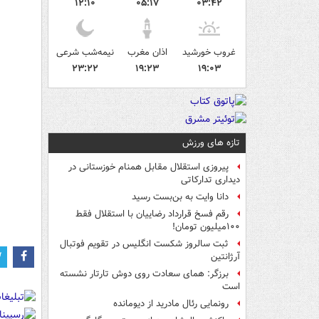
۱۲:۱۰
۰۵:۱۷
۰۳:۴۲
غروب خورشید
اذان مغرب
نیمه‌شب شرعی
۲۳:۲۲
۱۹:۲۳
۱۹:۰۳
تازه های ورزش
پیروزی استقلال مقابل همنام خوزستانی در
دیداری تدارکاتی
دانا وایت به بن‌بست رسید
رقم فسخ قرارداد رضاییان با استقلال فقط
۱۰۰میلیون تومان!
ثبت سالروز شکست انگلیس در تقویم فوتبال
آرژانتین
برزگر: همای سعادت روی دوش تارتار نشسته
است
رونمایی رئال مادرید از دیومانده