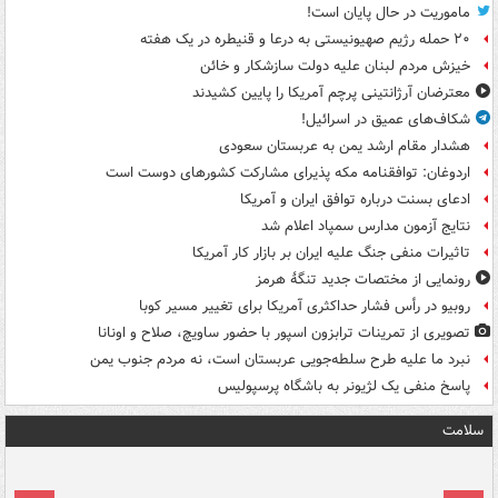
ماموریت در حال پایان است!
۲۰ حمله رژیم صهیونیستی به درعا و قنیطره در یک هفته
خیزش مردم لبنان علیه دولت سازشکار و خائن
معترضان آرژانتینی پرچم آمریکا را پایین کشیدند
شکاف‌های عمیق در اسرائیل!
هشدار مقام ارشد یمن به عربستان سعودی
اردوغان: توافقنامه مکه پذیرای مشارکت کشورهای دوست است
ادعای بسنت درباره توافق ایران و آمریکا
نتایج آزمون مدارس سمپاد اعلام شد
تاثیرات منفی جنگ علیه ایران بر بازار کار آمریکا
رونمایی از مختصات جدید تنگۀ هرمز
روبیو در رأس فشار حداکثری آمریکا برای تغییر مسیر کوبا
تصویری از تمرینات ترابزون اسپور با حضور ساویچ، صلاح و اونانا
نبرد ما علیه طرح سلطه‌جویی عربستان است، نه مردم جنوب یمن
پاسخ منفی یک لژیونر به باشگاه پرسپولیس
سلامت