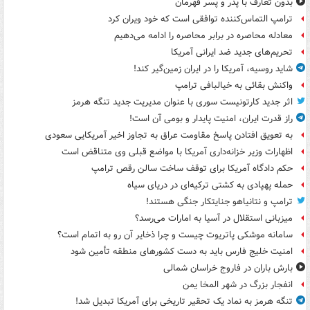
بدون تعارف با پدر و پسر قهرمان
ترامپ التماس‌کننده توافقی است که خود ویران کرد
معادله محاصره در برابر محاصره را ادامه می‌دهیم
تحریم‌های جدید ضد ایرانی آمریکا
شاید روسیه، آمریکا را در ایران زمین‌گیر کند!
واکنش بقائی به خیالبافی ترامپ
اثر جدید کارتونیست سوری با عنوان مدیریت جدید تنگه هرمز
راز قدرت ایران، امنیت پایدار و بومی آن است!
به تعویق افتادن پاسخ مقاومت عراق به تجاوز اخیر آمریکایی سعودی
اظهارات وزیر خزانه‌داری آمریکا با مواضع قبلی وی متناقض است
حکم دادگاه آمریکا برای توقف ساخت سالن رقص ترامپ
حمله پهپادی به کشتی ترکیه‌ای در دریای سیاه
ترامپ و نتانیاهو جنایتکار جنگی هستند!
میزبانی استقلال در آسیا به امارات می‌رسد؟
سامانه موشکی پاتریوت چیست و چرا ذخایر آن رو به اتمام است؟
امنیت خلیج فارس باید به دست کشورهای منطقه تأمین شود
بارش باران در فاروج خراسان شمالی
انفجار بزرگ در شهر المخا یمن
تنگه هرمز به نماد یک تحقیر تاریخی برای آمریکا تبدیل شد!