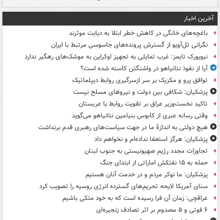
آخرین اخبار
باغچه‌های خانگی در کاهش خطر ابتلا به دیابت موثرند
نگرانی تل‌آویو از گسترش پرونده‌های جاسوسی مرتبط با ایران
نیویورک تایمز: غرب تمایلی به تجهیز اوکراین به موشک‌های رهگیر ندارد
آیا از نفوذ نتانیاهو در واشنگتن کاسته شده است؟
توافق پرو و مکزیک بر سر ازسرگیری روابط دیپلماتیک
پزشکیان: شکافی بین دولت و نیروهای مسلح نیست
تاکید نخست‌وزیر عراق بر تقویت روابط با عربستان
وقتی رسانه عبری از کابوس بنیامین نتانیاهو می‌گوید
هیچ دولتی به اندازۀ ما در جهت سیاست‌های رهبری قدم برنداشت
پزشکیان: هرگز استعفا نداده‌ام و نخواهم داد
تجاوزات مجدد رژیم صهیونیستی به جنوب لبنان
حمله به ۱۵ نفتکش‌ اماراتی از ابتدای جنگ
پزشکیان: ما نوکر مردم و در خدمت آنان هستیم
سنای آمریکا لایحه تحریم‌های گسترده انرژی روسیه را تصویب کرد
عراقچی: زمان آن فرا رسیده است که به خود متکی باشیم
۶ فوتی و ۵ مصدوم بر اثر تصادف زنجیره‌ای