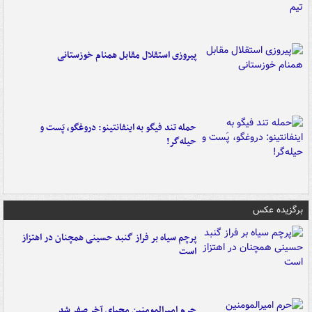
پیروزی استقلال مقابل همنام خوزستانی
حمله تند فیگو به اینفانتینو: دروغگو، پَست‌ و
حیله‌گر!
برگزیده عکس
پرچم سیاه بر فراز گنبد حسینی همچنان در اهتزاز
است
حرم امیرالمومنین محیای آخر صفر شد