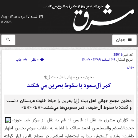
شنبه ۱۷ مرداد ۱۴۰۵ -
Aug
8 2026
جهان
کد خبر
35916
تاریخ انتشار:
۲۹ اسفند ۱۳۸۹ - ۱۲:۰۷
۰ نظر
چاپ
جهان
معاون مجمع جهاني اهل بيت ‌(ع):
کمر آل‌سعود با سقوط بحرين‌ مي شکند
معاون مجمع جهاني اهل بيت ‌(ع) بحرين را حياط خلوت عربستان دانست
و گفت: با سقوط آل‌خليفه، کمر سعودي‌ها مي‌شکند.<BR> <BR>
به گزارش مشرق به نقل از فارس از قم به نقل از مرکز خبر حوزه،
حجت‌الاسلام والمسلمين احمد سالک با اشاره به انقلاب مردم بحرين اظهار
داشت: رشد و گسترش بيداري امت‌هاي اسلامي در سطح بالايي قرار گرفته