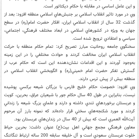
و اين عامل اساسي در مقابله با حکام ديکتاتور است.
وي در مورد تاثير انقلاب اسلامي بر جنبش‌هاي اسلامي منطقه افزود: بعد از
گذشت 32 سال از انقلاب اسلامي ايران، افکار حضرت امام(ره) در سطح
جهان به ويژه در کشور‌هاي اسلامي در ابعاد مختلف فرهنگي، اجتماعي،
سياسي و اعتقادي ترويج شده است.
سخنگوي جامعه روحانيت مبارز تصريح کرد: تمام حکام منطقه با حرکت
انقلاب اسلامي ايران مخالفت کردند و حوادث مختلفي را در اين زمينه
به‌وجود آوردند و اين اقدامات نشان‌دهنده اين است که حکام عرب از
گسترش تفکر حضرت امام خميني(ره) و الگو‌بخشي انقلاب اسلامي در
منطقه بيش از پيش ترس دارند.
وي افزود: خصومت حکام خليج فارس با بزرگان شيعه برکسي پوشيده
نيست، بنابر‌اين در طول 40 سال حکام جور با شيعيان عراق، بحرين، کويت
و عربستان برخوردهاي تندي داشته و دارند و علماي بزرگ شيعه را زنداني
کردند و مورد شکنجه‌هاي سختي قرار داده‌اند که نمونه بارز آن مرحوم
آيت‌الله العمري است که بيش از 40 سال در زندان‌هاي عربستان بود.
معاون فرهنگي مجمع جهاني اهل بيت‌(ع) عنوان داشت: بحرين حياط
خلوت عربستان سعودي است و آل خليفه سابقه 200 ساله ارتباط تنگاتنگ