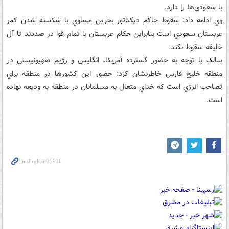
با سعودي‌ها را دارد.
وي ادامه داد: سقوط حاکم ديکتاتور بحرين مساوي با شکسته شدن کمر
عربستان سعودي است بنابر‌اين حکام عربستان با تمام قوا در‌ صددند تا آل
خليفه سقوط نکند.
سالک با توجه به حضور گسترده آمريکا، انگليس و رژيم صهيونيستي در
منطقه خليج فارس خاطرنشان کرد: حضور اين کشورها در منطقه براي
تصاحب انرژي است که خداي متعال به مسلمانان در منطقه به وديعه نهاده
است.