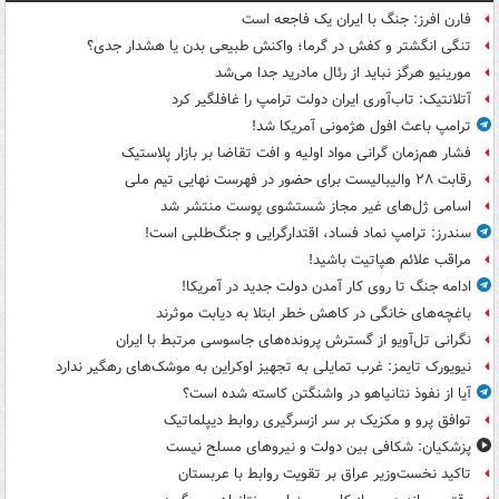
فارن افرز: جنگ با ایران یک فاجعه است
تنگی انگشتر و کفش در گرما؛ واکنش طبیعی بدن یا هشدار جدی؟
مورینیو هرگز نباید از رئال مادرید جدا می‌شد
آتلانتیک: تاب‌آوری ایران دولت ترامپ را غافلگیر کرد
ترامپ باعث افول هژمونی آمریکا شد!
فشار هم‌زمان گرانی مواد اولیه و افت تقاضا بر بازار پلاستیک
رقابت ۲۸ والیبالیست برای حضور در فهرست نهایی تیم ملی
اسامی ژل‌های غیر مجاز شستشوی پوست منتشر شد
سندرز: ترامپ نماد فساد، اقتدارگرایی و جنگ‌طلبی است!
مراقب علائم هپاتیت باشید!
ادامه جنگ تا روی کار آمدن دولت جدید در آمریکا!
باغچه‌های خانگی در کاهش خطر ابتلا به دیابت موثرند
نگرانی تل‌آویو از گسترش پرونده‌های جاسوسی مرتبط با ایران
نیویورک تایمز: غرب تمایلی به تجهیز اوکراین به موشک‌های رهگیر ندارد
آیا از نفوذ نتانیاهو در واشنگتن کاسته شده است؟
توافق پرو و مکزیک بر سر ازسرگیری روابط دیپلماتیک
پزشکیان: شکافی بین دولت و نیروهای مسلح نیست
تاکید نخست‌وزیر عراق بر تقویت روابط با عربستان