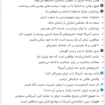
وقتی رسانه عبری از کابوس بنیامین نتانیاهو می‌گوید
هیچ دولتی به اندازۀ ما در جهت سیاست‌های رهبری قدم برنداشت
پزشکیان: هرگز استعفا نداده‌ام و نخواهم داد
تجاوزات مجدد رژیم صهیونیستی به جنوب لبنان
حمله به ۱۵ نفتکش‌ اماراتی از ابتدای جنگ
پزشکیان: ما نوکر مردم و در خدمت آنان هستیم
سنای آمریکا لایحه تحریم‌های گسترده انرژی روسیه را تصویب کرد
عراقچی: زمان آن فرا رسیده است که به خود متکی باشیم
۶ فوتی و ۵ مصدوم بر اثر تصادف زنجیره‌ای
بدون تعارف با پدر و پسر قهرمان
ترامپ التماس‌کننده توافقی است که خود ویران کرد
معادله محاصره در برابر محاصره را ادامه می‌دهیم
تحریم‌های جدید ضد ایرانی آمریکا
شاید روسیه، آمریکا را در ایران زمین‌گیر کند!
واکنش بقائی به خیالبافی ترامپ
اثر جدید کارتونیست سوری با عنوان مدیریت جدید تنگه هرمز
راز قدرت ایران، امنیت پایدار و بومی آن است!
به تعویق افتادن پاسخ مقاومت عراق به تجاوز اخیر آمریکایی سعودی
اظهارات وزیر خزانه‌داری آمریکا با مواضع قبلی وی متناقض است