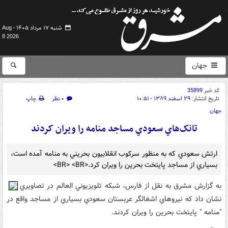
شنبه ۱۷ مرداد ۱۴۰۵ -
Aug
8 2026
جهان
کد خبر
35899
تاریخ انتشار:
۲۹ اسفند ۱۳۸۹ - ۱۰:۵۱
۰ نظر
چاپ
جهان
تانک‌هاي سعودي مساجد منامه را ويران کردند
ارتش سعودي که به منظور سرکوب انقلابيون بحريني به منامه آمده‌ است،
بسياري از مساجد پايتخت بحرين را ويران کرد.<BR> <BR>
به گزارش مشرق به نقل از فارس، شبکه تلويزيوني العالم در تصاويري
نشان داد که نيروهاي اشغالگر عربستان سعودي بسياري از مساجد واقع در
"منامه " پايتخت بحرين را ويران کردند.