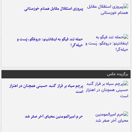
پیروزی استقلال مقابل همنام خوزستانی
حمله تند فیگو به اینفانتینو: دروغگو، پَست‌ و
حیله‌گر!
برگزیده عکس
پرچم سیاه بر فراز گنبد حسینی همچنان در اهتزاز
است
حرم امیرالمومنین محیای آخر صفر شد