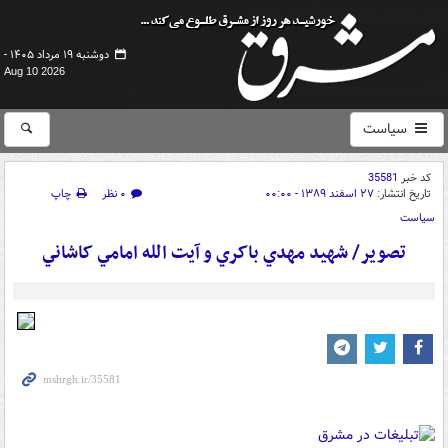
دوشنبه ۱۹ مرداد ۱۴۰۵ -
Aug 10 2026
سیاست
کد خبر
35581
تاریخ انتشار:
۲۷ اسفند ۱۳۸۹ - ۰۰:۰۰
۰ نظر
چاپ
سیاست
تصوير/ شهيد مهدي باکري و آيت الله امامي کاشاني