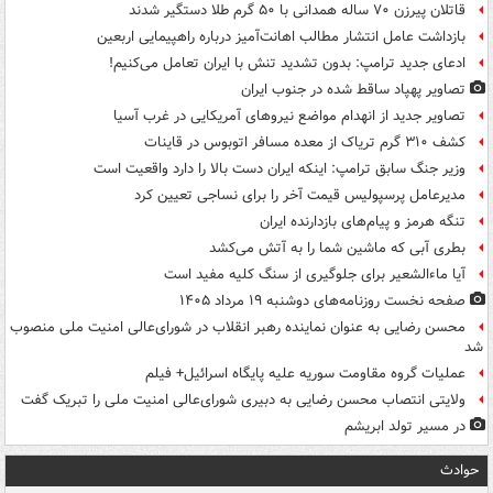
قاتلان پیرزن ۷۰ ساله همدانی با ۵۰ گرم طلا دستگیر شدند
بازداشت عامل انتشار مطالب اهانت‌آمیز درباره راهپیمایی اربعین
ادعای جدید ترامپ: بدون تشدید تنش با ایران تعامل می‌کنیم!
تصاویر پهپاد ساقط شده در جنوب ایران
تصاویر جدید از انهدام مواضع نیروهای آمریکایی در غرب آسیا
کشف ۳۱۰ گرم تریاک از معده مسافر اتوبوس در قاینات
وزیر جنگ سابق ترامپ: اینکه ایران دست بالا را دارد واقعیت است
مدیرعامل پرسپولیس قیمت آخر را برای نساجی تعیین کرد
تنگه هرمز و پیام‌های بازدارنده ایران
بطری آبی که ماشین شما را به آتش می‌کشد
آیا ماءالشعیر برای جلوگیری از سنگ کلیه مفید است
صفحه نخست روزنامه‌های دوشنبه ۱۹ مرداد ۱۴۰۵
محسن رضایی به عنوان نماینده رهبر انقلاب در شورای‌عالی امنیت ملی منصوب
شد
عملیات گروه مقاومت سوریه علیه پایگاه اسرائیل+ فیلم
ولایتی انتصاب محسن رضایی به دبیری شورای‌عالی امنیت ملی را تبریک گفت
در مسیر تولد ابریشم
حوادث