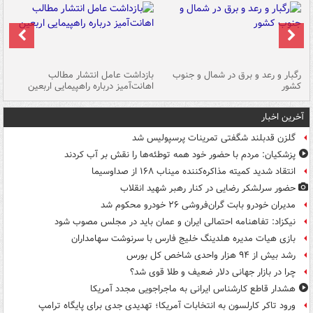
رگبار و رعد و برق در شمال و جنوب
بازداشت عامل انتشار مطالب
کشور
اهانت‌آمیز درباره راهپیمایی اربعین
گر
آخرین اخبار
گلزن قدبلند شگفتی تمرینات پرسپولیس شد
پزشکیان: مردم با حضور خود همه توطئه‌ها را نقش بر آب کردند
انتقاد شدید کمیته مذاکره‌کننده میناب ۱۶۸ از صداوسیما
حضور سرلشکر رضایی در کنار رهبر شهید انقلاب
مدیران خودرو بابت گران‌فروشی ۲۶ خودرو محکوم شد
نیکزاد: تفاهنامه احتمالی ایران و عمان باید در مجلس مصوب شود
بازی هیات مدیره هلدینگ خلیج فارس با سرنوشت سهامداران
رشد بیش از ۹۴ هزار واحدی شاخص کل بورس
چرا در بازار جهانی دلار ضعیف و طلا قوی شد؟
هشدار قاطع کارشناس ایرانی به ماجراجویی مجدد آمریکا
ورود تاکر کارلسون به انتخابات آمریکا؛ تهدیدی جدی برای پایگاه ترامپ