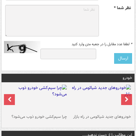
نظر شما *
*
لطفا عدد مقابل را در جعبه متن وارد کنید
خودرو
خودروهای جدید شیائومی در راه بازار
چرا سیم‌کشی خودرو ذوب می‌شود؟
شو
این مطالب را از دست ندهید....