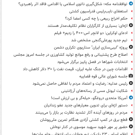
توافقنامه مکه؛ شکل‌گیری ناتوی اسلامی یا اقدامی فاقد اثر راهبردی؟
استعفای نایب‌رئیس فدراسیون کشتی
حکم اخراج ربیعی را چه کسی امضا کرد؟
اژه‌ای: بسیاری از کارگزاران نظام تکلیف‌مدار هستند
ادعای اوکراین: دو لانچر اس-۴۰۰ را زدیم+ فیلم
تیم جدید پورعلی‌گنجی مشخص شد
پروژه "لیبی‌سازی ایران" سناریوی تکراری دشمن
اصلاح طرح پشتیبانی و رفع موانع تولید کشاورزی در جلسه امروز مجلس
انتخابات شوراها در فصل پاییز برگزار می‌شود
اقدامات چین در جنگ علیه ایران، قیمت نفت را ۳۰ دلار کاهش داد
جلسه شورای عالی قوه قضاییه
رئیس عدلیه: رضایت و اعتماد مردم با لفاظی حاصل نمی‌شود
شکایت لیونل مسی از رسانه‌های آرژانتینی
آمریکا متحدی دروغگو، حیله‌گر و بی ارزش است!
دستور اژه‌ای برای تدوین معیارهای جدید عفو زندانیان
مردم در روزهای آینده آثار تشدید نظارت بر بازار را می‌بینند
قطع برق در کمپ کشتی آزادی هنگام تمرین ملی‌پوشان
حضور پر مهر شهید سپهبد موسوی در کنار نوه‌اش
اعلام اسامی ۲۳ بازیکن تیم جوانان برای انتخابی جام ملت‌ها