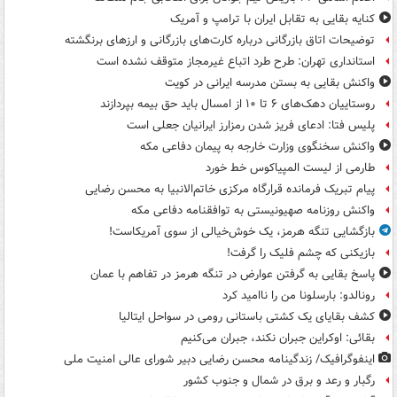
کنایه بقایی به تقابل ایران با ترامپ و آمریک
توضیحات اتاق بازرگانی درباره کارت‌های بازرگانی و ارزهای برنگشته
استانداری تهران: طرح طرد اتباع غیرمجاز متوقف نشده است
واکنش بقایی به بستن مدرسه ایرانی در کویت
روستاییان دهک‌های ۶ تا ۱۰ از امسال باید حق بیمه بپردازند
پلیس فتا: ادعای فریز شدن رمزارز ایرانیان جعلی است
واکنش سخنگوی وزارت خارجه به پیمان دفاعی مکه
طارمی از لیست المپیاکوس خط خورد
پیام تبریک فرمانده قرارگاه مرکزی خاتم‌الانبیا به محسن رضایی
واکنش روزنامه صهیونیستی به توافقنامه دفاعی مکه
بازگشایی تنگه هرمز، یک خوش‌خیالی از سوی آمریکاست!
بازیکنی که چشم فلیک را گرفت!
پاسخ بقایی به گرفتن عوارض در تنگه هرمز در تفاهم با عمان
رونالدو: بارسلونا من را ناامید کرد
کشف بقایای یک کشتی باستانی رومی در سواحل ایتالیا
بقائی: اوکراین جبران نکند، جبران می‌کنیم
اینفوگرافیک/ زندگینامه محسن رضایی دبیر شورای عالی امنیت‌ ملی
رگبار و رعد و برق در شمال و جنوب کشور