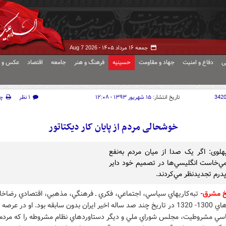
جمعه ۱۶ مرداد ۱۴۰۵ -
Aug 7 2026
ی
دفاع و امنیت
جهاد و مقاومت
حسینیه
فرهنگ و هنر
جامعه
اقتصاد
عکس و ف
342
تاریخ انتشار:
۱۵ شهریور ۱۳۹۳ - ۱۲:۰۸
۱ نظر
چ
خوشحالی مردم از پایان کار دیکتاتور
لوی: اگر يک صدا از ميان مردم به‌نفع
مي‌خاست انگليسي‌ها در تصميم خود داير
پدرم تجديدنظر مي‌کردند.
یخ مشرق-
تبه‌کاريهاي سياسي، اجتماعي، فکري ـ فرهنگي، مذهبي، اقتصادي رضاخا
طي سال‌هاي 1300- 1320 در تاريخ چند صد ساله اخير ايران بدون‌ سابقه بود. او در ع
اسي مشروطيت، مجلس شوراي ملي و ديگر دستاوردهاي نظام مشروطه را که مردم