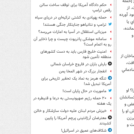
 [حمله
حکم دادگاه آمریکا برای توقف ساخت سالن
. از
رقص ترامپ
ود آورده
حمله پهپادی به کشتی ترکیه‌ای در دریای سیاه
ي يا
ترامپ و نتانیاهو جنایتکار جنگی هستند!
مانده،
میزبانی استقلال در آسیا به امارات می‌رسد؟
و
سامانه موشکی پاتریوت چیست و چرا ذخایر آن
رو به اتمام است؟
امنیت خلیج فارس باید به دست کشورهای
اخان از
منطقه تأمین شود
افت،
بارش باران در فاروج خراسان شمالی
ل شادماني
انفجار بزرگ در شهر المخا یمن
تنگه هرمز به نماد یک تحقیر تاریخی برای
آمریکا تبدیل شد!
؟ او
ماموریت در حال پایان است!
 کسانشان
۲۰ حمله رژیم صهیونیستی به درعا و قنیطره در
بغض و
یک هفته
 او را
خیزش مردم لبنان علیه دولت سازشکار و خائن
يرزن
معترضان آرژانتینی پرچم آمریکا را پایین
کشیدند
فت و
شکاف‌های عمیق در اسرائیل!