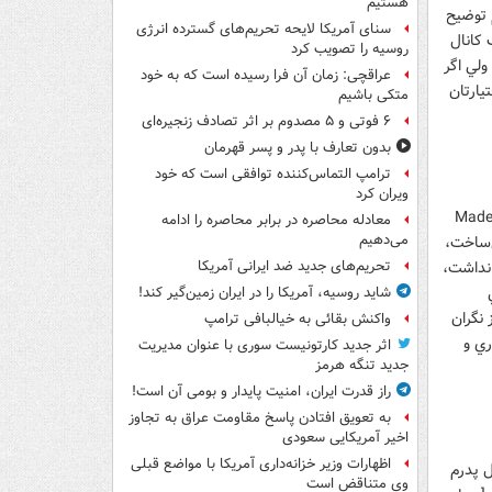
هستیم
 توضيح
سنای آمریکا لایحه تحریم‌های گسترده انرژی
 کانال
روسیه را تصویب کرد
لي اگر
عراقچی: زمان آن فرا رسیده است که به خود
يارتان
متکی باشیم
۶ فوتی و ۵ مصدوم بر اثر تصادف زنجیره‌ای
بدون تعارف با پدر و پسر قهرمان
ترامپ التماس‌کننده توافقی است که خود
ویران کرد
 بود و مارک Made in England
معادله محاصره در برابر محاصره را ادامه
می‌دهیم
ي‌ساخت،
نداشت،
تحریم‌های جدید ضد ایرانی آمریکا
شاید روسیه، آمریکا را در ایران زمین‌گیر کند!
 نگران
واکنش بقائی به خیالبافی ترامپ
و قلدري و
اثر جدید کارتونیست سوری با عنوان مدیریت
جدید تنگه هرمز
راز قدرت ایران، امنیت پایدار و بومی آن است!
به تعویق افتادن پاسخ مقاومت عراق به تجاوز
اخیر آمریکایی سعودی
اظهارات وزیر خزانه‌داری آمریکا با مواضع قبلی
ل پدرم
وی متناقض است