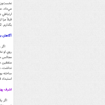
نخست‌وزير
مي‌داد، م
ارتباطي 
قبلاً مرا
بگذارم. 2
آگاهان به
روي او نخ
مجالس مق
متفقين هر
نداشت، بل
استبداد قر
اشرف پهل
اگر يک صد