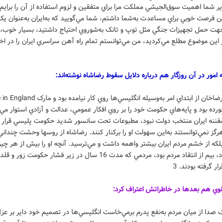
 شما اهميت سوق‌الجيشي مملکت مرا براي متفقين و لزوم استفاده از آن‌ را برايم
ن فرصت خوبي براي مساعدت به‌شما داشتم، شما مي‌گوييد که به‌ايران به‌عنوان يک
جهت حمل تجهيزات جنگي مثل توپ و تانک به‌شوروي احتياج داشتيد، بسيار خوب، و
 از اين موضوع مطلع مي‌کرديد، من مي‌توانستم تمام راه‌ آهن سراسري ايران را در اخت
 امور در آن روزگار هم درباره دلايل سقوط رضاشاه نوشته‌اند:
اگر رضاخان از ابتداي امر به‌وسيله انگليسي‌ها روي کار نيامده
ورده بود و پايه‌هاي حکومت خود را بر روي افکار عمومي، عدالت و آزادي استوار م
ننه ايران منتخب دولت نبود، مطبوعات تحت سانسور شديد حکومت پليسي قرار 
گز نمي‌توانستند به‌اين سهولت او را برکنار کنند. رضاشاه از روسها وحشت چنداني
که از خشم مردم ايران بيشتر واهمه داشت و مي‌ترسيد. آنچه او را بيش از هر چيز
ساخته بود، بيم از انتقاد مردم بود، مردمي که مدت 16 سال در زير فشار حکومت زور 
ار گرفته بودند. 3
وي هم بعدها در خاطراتش اعتراف کرد:
ا از ميان مردم به‌نفع پدرم برمي‌خاست انگليسي‌ها در تصميم خود داير بر عز