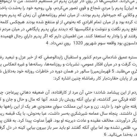
مي‌کردند. انگليسي‌ها در روي کار آوردن پدرم اثر مستقيم داشتند. من تا آن‌موقع
 ‌ايران] پدرم را مردي شجاع و قوي تصور مي‌کردم، ولي روحيه خود را به‌شدت باخت
 وکلايي که جيره‌خوار پدرم بودند، از ميان تمام روزنامه‌هاي آن زمان که پدرم به‌وج
ت کرده بود و از ميان تمام افرادي که به‌نوعي از او منتفع شده بودند هيچکس کلمه‌ا
فع پدرم نگفت و ننوشت و انگليسيها که ديدند براي پدرم پايگاهي در ميان مردم ن
تند او را وادار به ‌استعفا کنند. من اطمينان دارم که اگر پدرم داراي رجال فهميده 
زي بود واقعه‌ سوم شهريور 1320 روي نمي‌داد. 4
ستره عميق شادماني مردم کشور و استقبال زايدالوصفي که از خبر عزل و تبعيد رض
ت گرفت و در ميان افکار عمومي، نشريات و روزنامه‌ها، رسانه‌ها و غيره انعکاس ي
مجال ديگري مي‌طلبد. 5 قهرمان‌ميرزا سالور در همان دوره در خاطرات روزانه خود به‌دلاي
 از پايان حقارت‌بار کار رضاشاه چنين اشاره کرد:
 از اين پيشامد شادند؛ حتي آن مرد از کارافتاده، آن ضعيفه دهاتي پيرعاجز، چرا
 کلاه فرنگي سر گذاشته، او براي آنکه رويش باز شده. آنها که مال و حال و جان و
ته جاي خود را دارند. زن و مرد اين مملکت سواي معدودي هر يک از اين راهها 
ل داشتند. پنجاه سال عمامه شيرشکري به‌سر داشت، عبا به‌دوش، با يک قبضه ريش
گر درآوردند. مخالف عقيده و عادت ديرينه‌ او بود. قهراً عداوت پيدا کرد. به‌ فلان پ
 ظلمي نشده بود اما براي آنکه گفتند تو بايد سر باز بيرون بيايي کينه در دل گر
 به‌خدا مي‌ناليد. 6