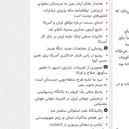
هشدار مقام ارشد یمن به عربستان سعودی
‌داند که
اردوغان: توافقنامه مکه پذیرای مشارکت
کشورهای دوست است
ادعای بسنت درباره توافق ایران و آمریکا
نتایج آزمون مدارس سمپاد اعلام شد
اي
تاثیرات منفی جنگ علیه ایران بر بازار کار
 براي
آمریکا
ره
رونمایی از مختصات جدید تنگۀ هرمز
مي‌تواند
روبیو در رأس فشار حداکثری آمریکا برای تغییر
 کوچک
مسیر کوبا
ران قول داده بود
تصویری از تمرینات ترابزون اسپور با حضور
ساویچ، صلاح و اونانا
نبرد ما علیه طرح سلطه‌جویی عربستان است،
ات و در
نه مردم جنوب یمن
پاسخ منفی یک لژیونر به باشگاه پرسپولیس
درخشش جوانان ایران در المپیاد جهانی هوش
مصنوعی
پالایشگاه نفت اسلواکی منفجر شد
دور هفتم مذاکرات لبنان و رژیم صهیونیستی
ترامپ و سودای پیروزی در انتخابات