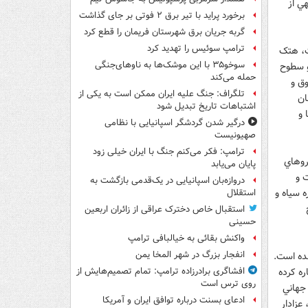
ي از
برخورد پراید با تیر برق ۲ فوتی بر جای گذاشت
گربه جریان برق شهرستان فریمان را قطع کرد
ترامپ سوئیس را تهدید کرد
ت، هتک
سوخو۳۵ با این موشک‌ها به ناوهای‌جنگی
و سطوح
حمله می‌کند
وق و
تلگراف: جنگ علیه ایران ممکن است به یکی از
ان
اشتباهات تاریخ تبدیل شود
 و
درگیر شدن گردشگر اسپانیایی با نظامی
صهیونیست
ترامپ: فکر می‌کنم جنگ با ایران خیلی زود
روهاي
پایان می‌یابد
 و
دروازه‌بان اسپانیایی در یک‌قدمی بازگشت به
ه سياه و
استقلال
استقبال خاص دخترک عراقی از زائران اربعین
حسینی
واکنش بقائی به خیالبافی ترامپ
انفجار بزرگ در شهر المخا یمن
ده است.
ره کرده
افشاگری برادرزاده ترامپ: تمام تصمیم‌هایش از
روی ترس است
جهاني
ادعای بسنت درباره توافق ایران و آمریکا
عزادار