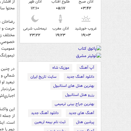
از اقشار 
اذان صبح
طلوع آفتاب
اذان ظهر
محتوا ساخ
۱۲:۱۰
۰۵:۱۷
۰۳:۴۲
رضاخان د
حرمت و ته
غروب خورشید
اذان مغرب
نیمه‌شب شرعی
مختلف زند
۲۳:۲۲
۱۹:۲۳
۱۹:۰۳
خصوصي‌تر
عموميت ب
تيمورلنگ 
آپ آهنگ
موزیک شاه
در چنين و
شمالي و ج
دانلود آهنگ جدید
سایت تاریخ ایران
تبعيد او 
بهترین هتل های استانبول
مرارت‌بار
رزرو هتل استانبول
اجباري‌اش
بهترین جراح بینی ترمیمی
اين واکن
آهنگ های جدید
دانلود آهنگ جدید
از جمله ا
پرشین هتل
ثبت نام بیمه اربعین
است. ايش
دوم را «م