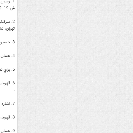
ش 19- 20، پاييز و زمستان 1380، صص 45- 46.
2. سرکلا
تهران، نشرنو، 362
3. حسين مکي، تاريخ بيست ‌ساله ايران، ج 8، صص 101- 102.
4. همان، صص 103- 106.
5. براي نمونه بنگريد به: همان، صص 86- 200.
.
7. اشاره به‌نام پدر رضاخان «داداش‌بک» است.
8. قهرمان ‌ميرزا سالور، پيشين، ج10، ص 7880.
9. همان، ص 7894 .