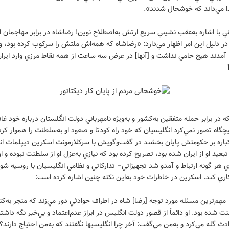
ا مي‌داند که خوشحال شدند».
ي با اشاره به‌عقب نشيني سريع ارتش به‌اصطلاح نوين! رضاشاه در برابر مهاجمان 
ر دليل اين امر اظهار مي‌دارد: «رضاشاه که همه‌اش ملتش را سرکوب کرده بود، و
آمدند هيج حامي نداشت و [آنها] در عرض سه ساعت از همه نقاط مرزي وارد ايرا
 در برابر حمله‌ متفقين به‌کشور و به‌ويژه نامهرباني دولت انگلستان درباره خود غاف
گاه تصور نمي‌کرد انگليسيان که خود راه کودتا و صعود او به‌سلطنت را هموار کرد
کباره بر حکومتش پايان بخشند در گفت‌وگويش با سرکلارمونت اسکرين ديپلمات ا
تبعيد او از ايران شده بود، تصريح کرده بود که نيازي به‌عزل او از سلطنت نبوده و ا
 هر گونه ارتباط و آمدو شد تجهيزاتي– تدارکاتي و نظامي انگليسيان با روسيه شور
ري کند. اسکرين در خاطرات خود به‌اين نکته چنين اشاره کرده است:
 مسئله مورد توجه [رضا] شاه در اطراف حوادثي دور مي‌زند که منجر به‌کنار
نت شده بود. او دائماً از قصور دولت انگليس در ابراز عدم‌اعتماد و بي‌خبر نگه داشتن
ث گله مي‌کرد و به‌من مي‌گفت: آخر چرا انگليسيها نگفتند که به‌من احتياج دارند؟ 