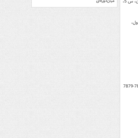
1. رسول جعفريان، «امام خميني و سلطنت رضاخان»، فصلنامه تخصصي تاريخ معاصر ايران، س 5،
میان‌دوره‌ای
ول،
6. قهرمان‌ ميرزا سالور، روزنامه خاطرات عين‌السلطنه (قهرمان‌ميرزا سالور)، ج10، صص 7878-7879