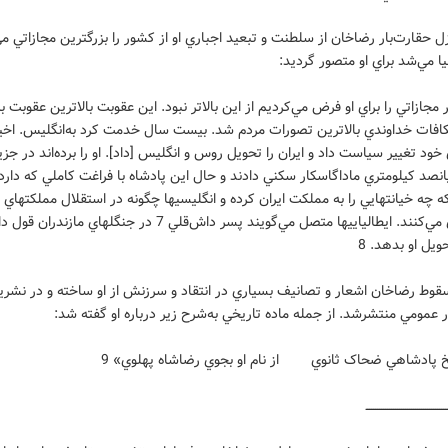
 حقارت‌بار رضاخان از سلطنت و تبعيد اجباري او از کشور را بزرگترين مجازاتي مي
يا مي‌شد براي او متصور گرديد:
زاتي را براي او فرض مي‌کرديم از اين بالاتر نبود. اين عقوبت بالاترين عقوبت بر
فات خداوندي بالاترين تصورات مردم شد. بيست سال خدمت کرد به‌انگليس. اخيراً
خود تغيير سياست داد و ايران را تحويل روس و انگليس [داد]. او را برده‌اند در جزي
صد کيلومتري ماداگاسکار سکني دادند و حال اين پادشاه با فراغت کاملي که دارد 
ه چه خيانتهايي را به ‌مملکت ايران کرده و انگليسيها چگونه در استقلال مملکتهاي
نگاهداري مي‌کنند. ايطالياييها متصل مي‌گويند پسر داش‌قلي 7 در جنگلهاي مازند
حويل او بدهد. 8
سقوط رضاخان اشعار و تصانيف بسياري در انتقاد و سرزنش از او ساخته و در نشري
ر عمومي منتشرشد. از جمله ماده تاريخي به‌شرح زير درباره او گفته شد:
ادشاهي ضحاک ثانوي از نام او بجوي رضاشاه پهلوي» 9
ـــــــــــــــــــــــــــــــــــــــــ