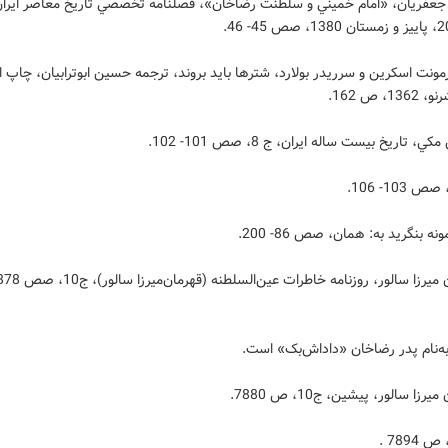
رمونت اسکرين و سرريدر بولارد، شترها بايد بروند، ترجمه حسين ابوترابيان، چاپ ا
1، ص 162.