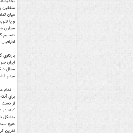
تجديدنظر 
متفقين به
ميان تمام
و يا تقوي
سطري به‌ن
تصميم گرف
اطرافيان دلسو
بازکاوي گ
ايران صور
مردم کشور
تمام مردم
براي آنکه
از دست رف
کينه در د
به‌شکل دي
هيچ ستمي،
نفرين کرد،