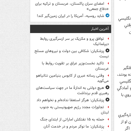
امضای سران پاکستان، عربستان و ترکیه برای
«دفاع جمعی»
شاید روسیه، آمریکا را در ایران زمین‌گیر کند!
انگليسي
قتي
آخرین اخبار
ن
توافق پرو و مکزیک بر سر ازسرگیری روابط
دیپلماتیک
پزشکیان: شکافی بین دولت و نیروهای مسلح
نیست
تاکید نخست‌وزیر عراق بر تقویت روابط با
لگير
عربستان
ه بودند،
وقتی رسانه عبری از کابوس بنیامین نتانیاهو
نگليسي
می‌گوید
و آمادگي
هیچ دولتی به اندازۀ ما در جهت سیاست‌های
رهبری قدم برنداشت
وي با
پزشکیان: هرگز استعفا نداده‌ام و نخواهم داد
تجاوزات مجدد رژیم صهیونیستی به جنوب
لبنان
ه‌گيري
حمله به ۱۵ نفتکش‌ اماراتی از ابتدای جنگ
 او از
پزشکیان: ما نوکر مردم و در خدمت آنان
اگر