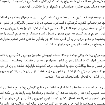
و گروه‌هاي مختلف آن‌ همه براي به‌ دست آوردنش جانفشاني کرده بودند، يکسره ته
ته و ديکتاتوري خشن، غيرانساني و شرم‌آوري را جايگزين آن نمود.
ر عرصه‌ فرهنگ‌ستيزي و سياست‌هاي ضداسلامي از اين هم فراتر رفت و در اهان
اجم به‌مباني فکري، فرهنگي و اسلامي ـ شيعي ديرپا و بسيار تأثيرگذار در شئون 
گي جامعه ايراني از هيچ اقدام تأسف‌باري فروگذار نکرد. تجاوز به‌ بديهي‌ترين حق
ين حريم مردم کشور به‌ امري معمول تبديل شد و ستمکاري به‌ مردم کشور را چن
خشيده و حد و مرزي براي آن قائل نشد که جز يادآور ساختن عصر هجوم مغول‌ها
قرينه‌اي در حافظه‌ تاريخي مردم ايران نداشت.
ضعيتي بود که وقتي واقعه جانکاه حمله نيروهاي متجاوز روسي و انگليسي به ‌قلم
نوبي ايران که با اشغال سريع کشور همراه بود به‌ عزل خفت‌بار رضاشاه از سلطنت
از کشور توسط بيگانگان متجاوز انجاميد، مردم کشورکه ناباورانه شاهد پايان آن دور
 بودند، به‌رغم حزني که از اشغال کشور بر دل داشتند، از پايان کار ديکتاتور و خروج
 از کشور به‌گونه‌اي زايدالوصف شادمان شدند.
ش مردم نسبت به‌ سقوط رضاشاه از سلطنت در منابع تاريخي پرشماري منعکس ش
مام خميني (ره) که از نزديک شاهد آن حوادث و رخدادها بود، بارها به‌اين نکته اشا
ان ضمن اينکه واقعه اشغال کشور توسط قواي شوروي و انگليس طي دوران جنگ 
صيبتي» مي‌داند، با اين حال تصريح مي‌کند «به‌جاي اينکه اين مملکت ما، ملت ما، 