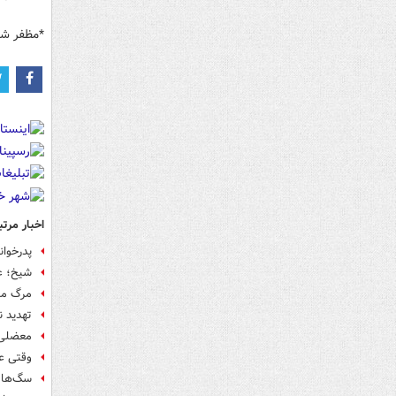
*مظفر ش
اخبار مرتب
پدرخوان
شیخ؛ ع
مرگ مش
تهدید ن
معضلی 
وقتی ع
سگ‌ها ر