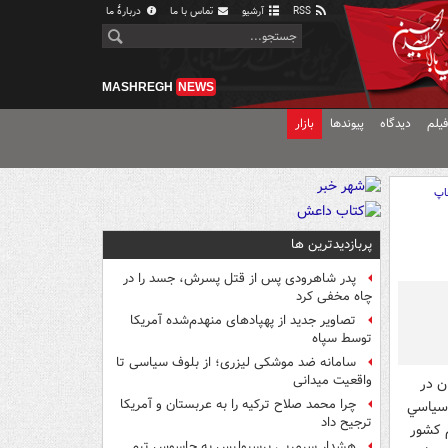
RSS
آرشیو
تماس با ما
دربارهٔ ما
MASHREGH
NEWS
یلم
دیدگاه
پیوندها
بازار
اپ
پربازدیدترین ها
پدر شاهرودی پس از قتل پسرش، جسد را در
چاه مخفی کرد
تصاویر جدید از پهپادهای منهدم‌شده آمریکا
توسط سپاه
سامانه ضد موشکی لیزری؛ از بلوف سیاسی تا
واقعیت میدانی
ن در
چرا محمد صلاح ترکیه را به عربستان و آمریکا
رصه سياسي
ترجیح داد
 کشور
هشدار سرمربی پرسپولیس به جاسوس تیم