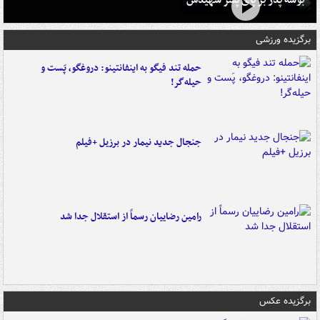
برگزیده ورزشی
حمله تند فیگو به اینفانتینو: دروغگو، پَست‌ و
حیله‌گر!
جنجال جدید نیمار در برزیل +فیلم
رامین رضاییان رسماً از استقلال جدا شد
برگزیده عکس