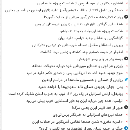
افشای برکناری در موساد پس از شکست پروژه علیه ایران
دستگیری عامل انتشار مطالب توهین‌آمیز علیه زائران اربعین در فضای مجازی
روایت تکان‌دهنده دانش‌آموز مینابی از جنایت آمریکا
هدف قرار گرفتن اتاق‌ فرماندهی مزدوران عربستان در یمن
شکست پروژه «خاورمیانه جدید» نتانیاهو
گزافه‌گویی و لفاظی جدید ترامپ علیه ایران
پیروزی استقلال مقابل همنام خوزستانی در دیداری تدارکاتی
انفجار در حومه دمشق چند کشته و زخمی برجا گذاشت
بوسه‌ پدر بر پای پسر شهیدش
رایزنی عراقچی و همتای موریتانی خود درباره تحولات منطقه
موج تهدید علیه قضات آمریکایی پس از صدور حکم علیه ترامپ
روایتی از همدلی و همسویی ملت‌ها در مراسم اربعین
یمن: جهان به‌زودی صدای ناله سعودی‌ها را خواهد شنید
یونیفل: ارتش اسرائیل در یک روز ۱۱۳ توپ به جنوب لبنان شلیک کرده است
ترامپ: همه چیز درباره ایران به طور استثنایی خوب پیش می‌رود
عبور از خط قرمز ایران یعنی مرگ!
حمله نیروهای اسرائیلی به خبرنگار پرس‌تی‌وی
«ضربه مغزی» شدن صدها نظامی آمریکایی در حملات ایران
جنگ در جبهه لبنان بعد از تفاهم‌نامه چه تغییری کرده؟