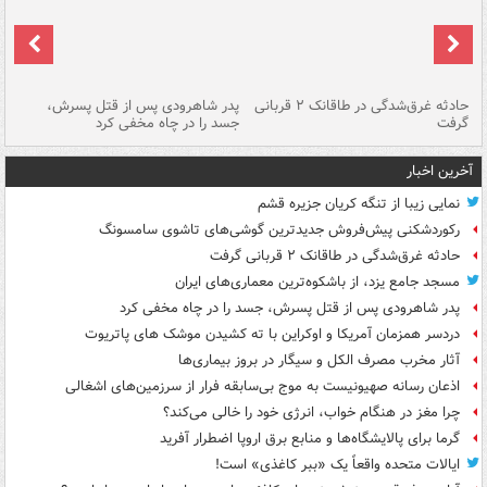
شته
حادثه غرق‌شدگی در طاقانک ۲ قربانی
پدر شاهرودی پس از قتل پسرش،
دس
گرفت
جسد را در چاه مخفی کرد
آخرین اخبار
نمایی زیبا از تنگه کریان جزیره قشم
رکوردشکنی پیش‌فروش جدیدترین گوشی‌های تاشوی سامسونگ
حادثه غرق‌شدگی در طاقانک ۲ قربانی گرفت
مسجد جامع یزد، از باشکوه‌ترین معماری‌های ایران
پدر شاهرودی پس از قتل پسرش، جسد را در چاه مخفی کرد
دردسر همزمان آمریکا و اوکراین با ته کشیدن موشک های پاتریوت
آثار مخرب مصرف الکل و سیگار در بروز بیماری‌ها
اذعان رسانه صهیونیست به موج بی‌سابقه فرار از سرزمین‌های اشغالی
چرا مغز در هنگام خواب، انرژی خود را خالی می‌کند؟
گرما برای پالایشگاه‌ها و منابع برق اروپا اضطرار آفرید
ایالات متحده واقعاً یک «ببر کاغذی» است!