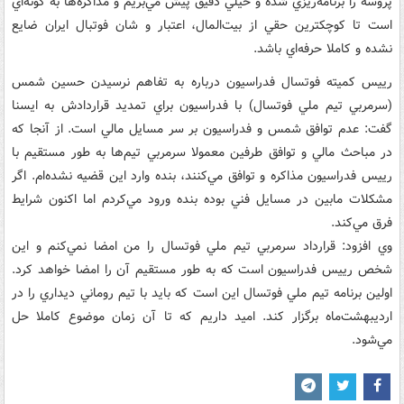
پروسه را برنامه‌ريزي شده و خيلي دقيق پيش مي‌بريم و مذاکره‌ها به گونه‌اي
است تا کوچکترين حقي از بيت‌المال، اعتبار و شان فوتبال ايران ضايع
نشده و کاملا حرفه‌اي باشد.
رييس کميته فوتسال فدراسيون درباره به تفاهم نرسيدن حسين شمس
(سرمربي تيم ملي فوتسال) با فدراسيون براي تمديد قراردادش به ايسنا
گفت: عدم توافق شمس و فدراسيون بر سر مسايل مالي است. از آنجا که
در مباحث مالي و توافق طرفين معمولا سرمربي تيم‌ها به طور مستقيم با
رييس فدراسيون مذاکره و توافق مي‌کنند، بنده وارد اين قضيه نشده‌ام. اگر
مشکلات مابين در مسايل فني بوده بنده ورود مي‌کردم اما اکنون شرايط
فرق مي‌کند.
وي افزود: قرارداد سرمربي تيم ملي فوتسال را من امضا نمي‌کنم و اين
شخص رييس فدراسيون است که به طور مستقيم آن را امضا خواهد کرد.
اولين برنامه تيم ملي فوتسال اين است که بايد با تيم روماني ديداري را در
ارديبهشت‌ماه برگزار کند. اميد داريم که تا آن زمان موضوع کاملا حل
مي‌شود.