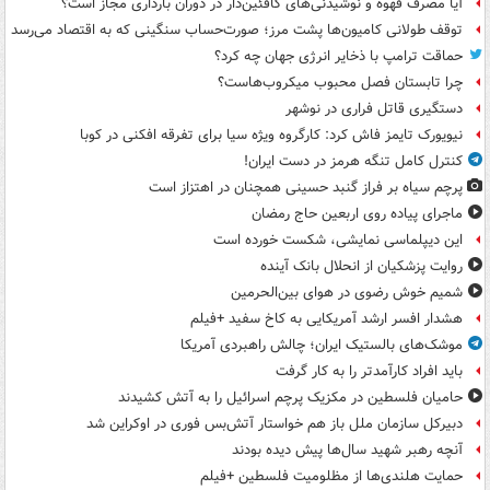
آیا مصرف قهوه و نوشیدنی‌های کافئین‌دار در دوران بارداری مجاز است؟
توقف طولانی کامیون‌ها پشت مرز؛ صورت‌حساب سنگینی که به اقتصاد می‌رسد
حماقت ترامپ با ذخایر انرژی جهان چه کرد؟
چرا تابستان فصل محبوب میکروب‌هاست؟
دستگیری قاتل فراری در نوشهر
نیویورک تایمز فاش کرد: کارگروه ویژه سیا برای تفرقه افکنی در کوبا
کنترل کامل تنگه هرمز در دست ایران!
پرچم سیاه بر فراز گنبد حسینی همچنان در اهتزاز است
ماجرای پیاده روی اربعین حاج رمضان
این دیپلماسی نمایشی، شکست خورده است
روایت پزشکیان از انحلال بانک آینده
شمیم خوش رضوی در هوای بین‌الحرمین
هشدار افسر ارشد آمریکایی به کاخ سفید +فیلم
موشک‌های بالستیک ایران؛ چالش راهبردی آمریکا
باید افراد کارآمدتر را به کار گرفت
حامیان فلسطین در مکزیک پرچم اسرائیل را به آتش کشیدند
دبیرکل سازمان ملل باز هم خواستار آتش‌بس فوری در اوکراین شد
آنچه رهبر شهید سال‌ها پیش دیده بودند
حمایت هلندی‌ها از مظلومیت فلسطین +فیلم