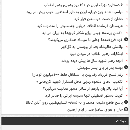
۶ دستاورد بزرگ ایران در ۱۶۰ روز رهبری رهبر انقلاب
ترامپ: همه چیز درباره ایران به طور استثنایی خوب پیش می‌رود
دشان از دست عربستان فرار کرد
عربستان فرمانده ائتلاف دریایی چندملیتی را منصوب کرد
«کمانِ پرنده» چینی برای شکار کروزها به ایران می‌آید
خود فروخته‌ها چطور با موساد همکاری می‌کردند؟
واکنش عالیشاه بعد از پیوستن به گل‌گهر
ابتکارات رهبر انقلاب در میدان نبرد
آنچه رهبر شهید سال‌ها پیش دیده بودند
بوسه‌ پدر بر پای پسر شهیدش
رقم فسخ قرارداد رضاییان با استقلال فقط ۱۰۰میلیون تومان!
تکذیب ادعای «نحوه ردزنی محل استقرار شهید لاریجانی»
آیا تینا پاکروان بازهم از ساترا مجوز فعالیت می‌گیرد؟
کویت دستور تعطیلی تنها مدرسه ایرانی را صادر کرد
پاسخ قاطع ملیحه محمدی به نسخه تسلیم‌طلبی روی آنتن BBC
حال و هوای سامرا بعد از ایام اربعین
حوادث