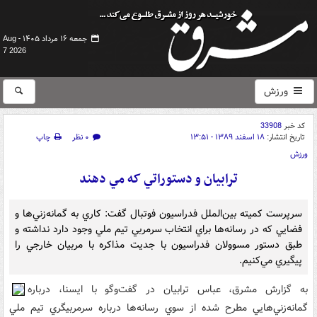
جمعه ۱۶ مرداد ۱۴۰۵ -
Aug
7 2026
ورزش
کد خبر
33908
تاریخ انتشار:
۱۸ اسفند ۱۳۸۹ - ۱۳:۵۱
۰ نظر
چاپ
ورزش
ترابيان و دستوراتي که مي دهند
سرپرست کميته بين‌الملل فدراسيون فوتبال گفت: کاري به گمانه‌زني‌ها و
فضايي که در رسانه‌ها براي انتخاب سرمربي تيم ملي وجود دارد نداشته و
طبق دستور مسوولان فدراسيون با جديت مذاکره با مربيان خارجي را
پيگيري مي‌کنيم.
به گزارش مشرق، عباس ترابيان در گفت‌وگو با ايسنا، درباره
گمانه‌زني‌هايي مطرح شده از سوي رسانه‌ها درباره سرمربيگري تيم ملي