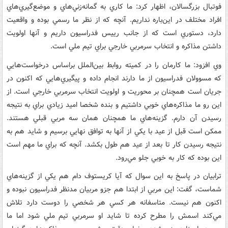
فوتبال بزرگسالان، اظهار کرد: ما کاري به گمانه‌زني‌هاي و موضع‌گيري‌هاي
افراد مختلف در اين‌باره نداريم. آنچه که از نظر ما رسمي بوده و واقعيت
دارد، دستوري است که از جانب رييس فدراسيون داريم و آنها اولويت
داشتن مذاکره و انتخاب سرمربي خارجي براي تيم ملي است.
وي افزود: ما کارمان را در کميته روابط بين‌الملل براساس درخواست‌هايي
که مسوولان فدراسيون از ما دارند انجام داده و پيگيري‌هايي که اکنون در
جريان است همچنان بر محوريت و اولويت انتخاب سرمربي خارجي است. از
اين رو ما مذاکره‌هاي خوبي داشتيم و بنده شخصا اميد زيادي براي به نتيجه
رسيدن آن دارم. گزينه‌هاي ما همچنان همان سه مربي قبلي هستند.
ممکن است قبل از عيد با يکي از آنها به توافق نهايي برسيم و شايد هم به
نتيجه رسيدن کار تا بعد از عيد هم طول بکشد. آنچه که براي ما مهم است
اين بوده که کار به خوبي جلو مي‌رود.
ترابيان در پاسخ به اين سوال که آيا کريستوف دام هم يکي از گزينه‌هاي
شماست، گفت: اين مربي از ابتدا هم جزو مربيان مدنظر فدراسيون نبوده و
اکنون هم نيست. متاسفانه هر کسي هر شخصي را دوست دارد تلاش
مي‌کند اسمش را مطرح کرده تا شايد او سرمربي تيم ملي شود اما ما